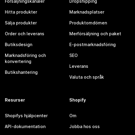
Försäljningskanaler
Dropshipping
Hitta produkter
Marknadsplatser
Sälja produkter
Produktomdömen
Order och leverans
Merförsäljning och paket
Butiksdesign
E-postmarknadsföring
Marknadsföring och
SEO
konvertering
Leverans
Butikshantering
Valuta och språk
Resurser
Shopify
Shopifys hjälpcenter
Om
API-dokumentation
Jobba hos oss