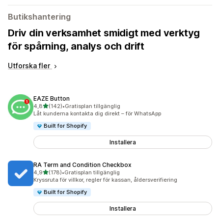
Butikshantering
Driv din verksamhet smidigt med verktyg
för spårning, analys och drift
Utforska fler
EAZE Button
av 5 stjärnor
4,8
(142)
•
Gratisplan tillgänglig
142 recensioner totalt
Låt kunderna kontakta dig direkt – för WhatsApp
Built for Shopify
Installera
RA Term and Condition Checkbox
av 5 stjärnor
4,9
(178)
•
Gratisplan tillgänglig
178 recensioner totalt
Kryssruta för villkor, regler för kassan, åldersverifiering
Built for Shopify
Installera