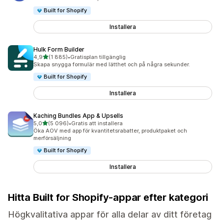
Built for Shopify
Installera
Hulk Form Builder
av 5 stjärnor
4,9
(1 885)
•
Gratisplan tillgänglig
1885 recensioner totalt
Skapa snygga formulär med lätthet och på några sekunder.
Built for Shopify
Installera
Kaching Bundles App & Upsells
av 5 stjärnor
5,0
(5 096)
•
Gratis att installera
5096 recensioner totalt
Öka AOV med app för kvantitetsrabatter, produktpaket och
merförsäljning
Built for Shopify
Installera
Hitta Built for Shopify-appar efter kategori
Högkvalitativa appar för alla delar av ditt företag