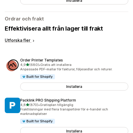
Installera
Ordrar och frakt
Effektivisera allt från lager till frakt
Utforska fler
Order Printer Templates
av 5 stjärnor
4,9
(680)
•
Gratis att installera
680 recensioner totalt
Anpassade PDF-mallar för fakturor, följesedlar och returer.
Built for Shopify
Installera
Packlink PRO Shipping Platform
av 5 stjärnor
4,8
(870)
•
Gratisplan tillgänglig
870 recensioner totalt
Fraktlösningar med flera transportörer för e-handel och
marknadsplatser
Built for Shopify
Installera