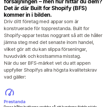
försäljningen – men hur hittar du dem?
Det är där Built for Shopify (BFS)
kommer in i bilden.
Driv ditt företag med appar som är
konstruerade för topprestanda. Built for
Shopify-appar testas noggrant så att de håller
jämna steg med det senaste inom handel,
vilket gör att du kan slippa förseningar,
huvudvärk och kostsamma misstag.
När du ser BFS-märket vet du att appen
uppfyller Shopifys allra högsta kvalitetskrav
vad gäller:
Prestanda
Dessa håller butikerna snabba så att kunderna förblir nöjda