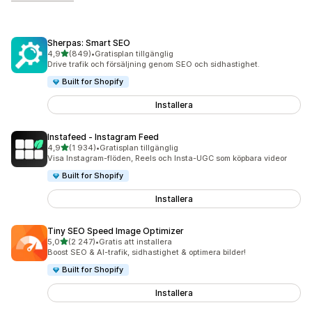
Sherpas: Smart SEO
av 5 stjärnor
4,9
(849)
•
Gratisplan tillgänglig
849 recensioner totalt
Drive trafik och försäljning genom SEO och sidhastighet.
Built for Shopify
Installera
Instafeed ‑ Instagram Feed
av 5 stjärnor
4,9
(1 934)
•
Gratisplan tillgänglig
1934 recensioner totalt
Visa Instagram-flöden, Reels och Insta-UGC som köpbara videor
Built for Shopify
Installera
Tiny SEO Speed Image Optimizer
av 5 stjärnor
5,0
(2 247)
•
Gratis att installera
2247 recensioner totalt
Boost SEO & AI-trafik, sidhastighet & optimera bilder!
Built for Shopify
Installera