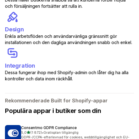
och försäljningen fortsätter att rulla in.
Design
Enkla arbetsflöden och användarvänliga gränssnitt gör
installationen och den dagliga användningen snabb och enkel.
Integration
Dessa fungerar ihop med Shopify-admin och låter dig ha alla
kontroller och data inom räckhåll.
Rekommenderade Built for Shopify-appar
Populära appar i butiker som din
Consentmo GDPR Compliance
av 5 stjärnor
5,0
(1 872)
•
Gratisplan tillgänglig
1872 recensioner totalt
GDPR-/CCPA-efterlevnad för cookies, webbtillgänglighet och EU-