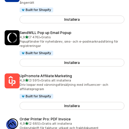
ångerrätt
Built for Shopify
Installera
SendWILL Pop up Email Popup
av 5 stjärnor
4,9
(7 476)
•
Gratis
7476 recensioner totalt
Popupfönster för nyhetsbrev, sms- och e-postmarknadsföring för
registreringar
Built for Shopify
Installera
UpPromote Affiliate Marketing
av 5 stjärnor
4,9
(3 591)
•
Gratis att installera
3591 recensioner totalt
Driv loopar med värvningsförsäljning med influencer- och
affiliateprogram
Built for Shopify
Installera
Order Printer Pro: PDF Invoice
av 5 stjärnor
4,9
(2 685)
•
Gratis att installera
2685 recensioner totalt
Orderutskrift för fakturor, utkast och fraktdokument