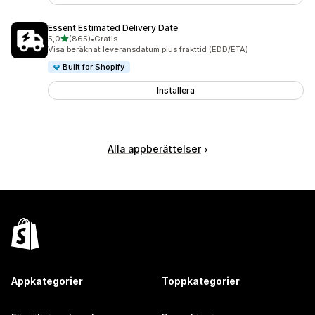
Essent Estimated Delivery Date
av 5 stjärnor
5,0
(865)
•
Gratis
865 recensioner totalt
Visa beräknat leveransdatum plus frakttid (EDD/ETA)
Built for Shopify
Installera
Alla appberättelser
Appkategorier
Toppkategorier