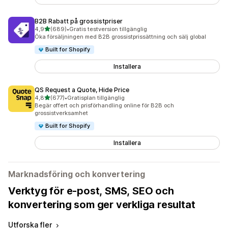
B2B Rabatt på grossistpriser
av 5 stjärnor
4,9
(689)
•
Gratis testversion tillgänglig
689 recensioner totalt
Öka försäljningen med B2B grossistprissättning och sälj global
Built for Shopify
Installera
QS Request a Quote, Hide Price
av 5 stjärnor
4,8
(677)
•
Gratisplan tillgänglig
677 recensioner totalt
Begär offert och prisförhandling online för B2B och
grossistverksamhet
Built for Shopify
Installera
Marknadsföring och konvertering
Verktyg för e-post, SMS, SEO och
konvertering som ger verkliga resultat
Utforska fler