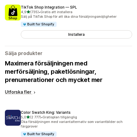
TikTok Shop Integration — SPL
av 5 stjärnor
4,9
(735)
•
Gratis att installera
735 recensioner totalt
Sälj på TikTok Shop för att öka dina försäljningsmöjligheter
Built for Shopify
Installera
Sälja produkter
Maximera försäljningen med
merförsäljning, paketlösningar,
prenumerationer och mycket mer
Utforska fler
Color Swatch King: Variants
av 5 stjärnor
5,0
(2 777)
•
Gratisplan tillgänglig
2777 recensioner totalt
Öka försäljningen med variantalternativ som variantbilder och
färgprover
Built for Shopify