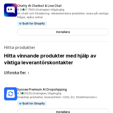
Chatty AI Chatbot & Live Chat
av 5 stjärnor
4,9
(1 790)
•
Gratisplan tillgänglig
1790 recensioner totalt
AI-chatt och försäljning: rekommendera produkter, svara på vanliga
frågor, spåra ordrar
Built for Shopify
Installera
Hitta produkter
Hitta vinnande produkter med hjälp av
viktiga leverantörskontakter
Utforska fler
Syncee Premium AI Dropshipping
av 5 stjärnor
4,1
(503)
•
Gratisplan tillgänglig
503 recensioner totalt
Dropship-produkter, leverantörer i USA, EU, Storbritannien+
Built for Shopify
Installera