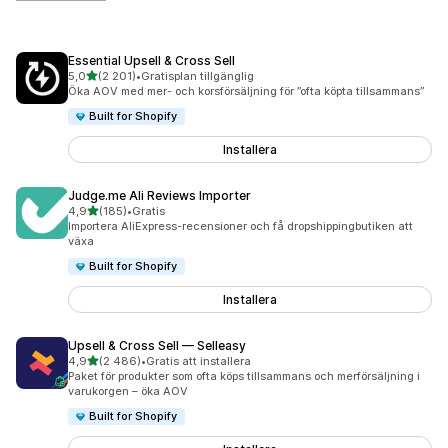
Essential Upsell & Cross Sell
av 5 stjärnor
5,0
(2 201)
•
Gratisplan tillgänglig
2201 recensioner totalt
Öka AOV med mer- och korsförsäljning för ”ofta köpta tillsammans”
Built for Shopify
Installera
Judge.me Ali Reviews Importer
av 5 stjärnor
4,9
(185)
•
Gratis
185 recensioner totalt
Importera AliExpress-recensioner och få dropshippingbutiken att
växa
Built for Shopify
Installera
Upsell & Cross Sell — Selleasy
av 5 stjärnor
4,9
(2 486)
•
Gratis att installera
2486 recensioner totalt
Paket för produkter som ofta köps tillsammans och merförsäljning i
varukorgen – öka AOV
Built for Shopify