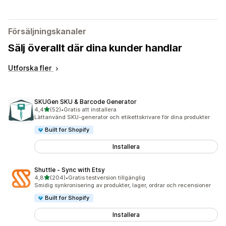
Försäljningskanaler
Sälj överallt där dina kunder handlar
Utforska fler
SKUGen SKU & Barcode Generator
av 5 stjärnor
4,4
(52)
•
Gratis att installera
52 recensioner totalt
Lättanvänd SKU-generator och etikettskrivare för dina produkter
Built for Shopify
Installera
Shuttle ‑ Sync with Etsy
av 5 stjärnor
4,8
(204)
•
Gratis testversion tillgänglig
204 recensioner totalt
Smidig synkronisering av produkter, lager, ordrar och recensioner
Built for Shopify
Installera