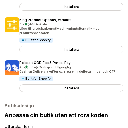
Installera
King Product Options, Variants
av 5 stjärnor
4,7
(446)
•
Gratis
446 recensioner totalt
Lägg till produktalternativ och variantalternativ med
produktanpassaren
Built for Shopify
Installera
Releasit COD Fee & Partial Pay
av 5 stjärnor
4,8
(564)
•
Gratisplan tillgänglig
564 recensioner totalt
Cash on Delivery avgifter och regler m delbetalningar och OTP
Built for Shopify
Installera
Butiksdesign
Anpassa din butik utan att röra koden
Utforska fler