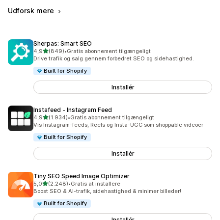
Udforsk mere
Sherpas: Smart SEO
ud af 5 stjerner
4,9
(849)
•
Gratis abonnement tilgængeligt
849 anmeldelser i alt
Drive trafik og salg gennem forbedret SEO og sidehastighed.
Built for Shopify
Installér
Instafeed ‑ Instagram Feed
ud af 5 stjerner
4,9
(1.934)
•
Gratis abonnement tilgængeligt
1934 anmeldelser i alt
Vis Instagram-feeds, Reels og Insta-UGC som shoppable videoer
Built for Shopify
Installér
Tiny SEO Speed Image Optimizer
ud af 5 stjerner
5,0
(2.248)
•
Gratis at installere
2248 anmeldelser i alt
Boost SEO & AI-trafik, sidehastighed & minimer billeder!
Built for Shopify
Installér