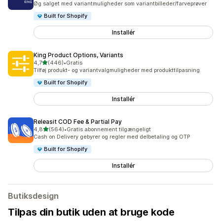
Øg salget med variantmuligheder som variantbilleder/farveprøver
Built for Shopify
Installér
King Product Options, Variants
ud af 5 stjerner
4,7
(446)
•
Gratis
446 anmeldelser i alt
Tilføj produkt- og variantvalgmuligheder med produkttilpasning
Built for Shopify
Installér
Releasit COD Fee & Partial Pay
ud af 5 stjerner
4,8
(564)
•
Gratis abonnement tilgængeligt
564 anmeldelser i alt
Cash on Delivery gebyrer og regler med delbetaling og OTP
Built for Shopify
Installér
Butiksdesign
Tilpas din butik uden at bruge kode