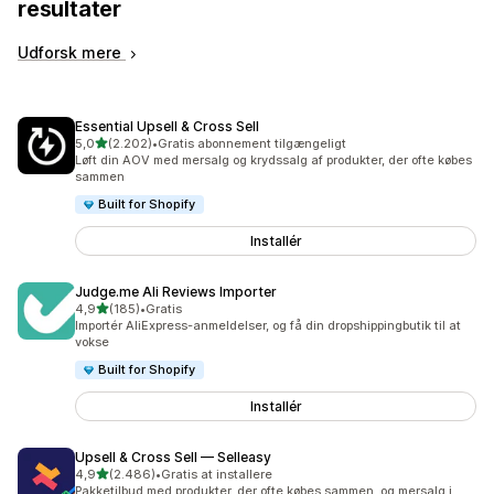
resultater
Udforsk mere
Essential Upsell & Cross Sell
ud af 5 stjerner
5,0
(2.202)
•
Gratis abonnement tilgængeligt
2202 anmeldelser i alt
Løft din AOV med mersalg og krydssalg af produkter, der ofte købes
sammen
Built for Shopify
Installér
Judge.me Ali Reviews Importer
ud af 5 stjerner
4,9
(185)
•
Gratis
185 anmeldelser i alt
Importér AliExpress-anmeldelser, og få din dropshippingbutik til at
vokse
Built for Shopify
Installér
Upsell & Cross Sell — Selleasy
ud af 5 stjerner
4,9
(2.486)
•
Gratis at installere
2486 anmeldelser i alt
Pakketilbud med produkter, der ofte købes sammen, og mersalg i