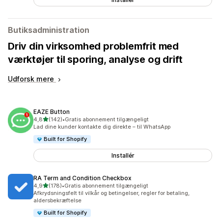
Butiksadministration
Driv din virksomhed problemfrit med
værktøjer til sporing, analyse og drift
Udforsk mere
EAZE Button
ud af 5 stjerner
4,8
(142)
•
Gratis abonnement tilgængeligt
142 anmeldelser i alt
Lad dine kunder kontakte dig direkte – til WhatsApp
Built for Shopify
Installér
RA Term and Condition Checkbox
ud af 5 stjerner
4,9
(178)
•
Gratis abonnement tilgængeligt
178 anmeldelser i alt
Afkrydsningsfelt til vilkår og betingelser, regler for betaling,
aldersbekræftelse
Built for Shopify