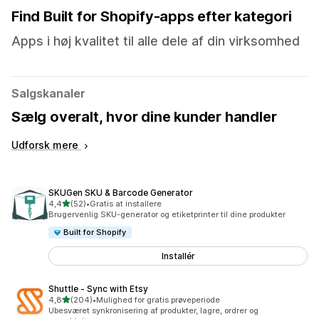
Find Built for Shopify-apps efter kategori
Apps i høj kvalitet til alle dele af din virksomhed
Salgskanaler
Sælg overalt, hvor dine kunder handler
Udforsk mere
SKUGen SKU & Barcode Generator
ud af 5 stjerner
4,4
(52)
•
Gratis at installere
52 anmeldelser i alt
Brugervenlig SKU-generator og etiketprinter til dine produkter
Built for Shopify
Installér
Shuttle ‑ Sync with Etsy
ud af 5 stjerner
4,8
(204)
•
Mulighed for gratis prøveperiode
204 anmeldelser i alt
Ubesværet synkronisering af produkter, lagre, ordrer og