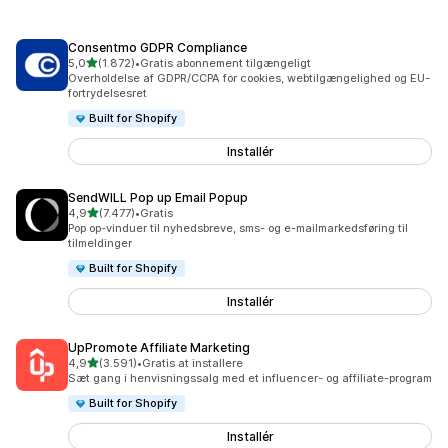
Consentmo GDPR Compliance
ud af 5 stjerner
5,0
(1.872)
•
Gratis abonnement tilgængeligt
1872 anmeldelser i alt
Overholdelse af GDPR/CCPA for cookies, webtilgængelighed og EU-
fortrydelsesret
Built for Shopify
Installér
SendWILL Pop up Email Popup
ud af 5 stjerner
4,9
(7.477)
•
Gratis
7477 anmeldelser i alt
Pop op-vinduer til nyhedsbreve, sms- og e-mailmarkedsføring til
tilmeldinger
Built for Shopify
Installér
UpPromote Affiliate Marketing
ud af 5 stjerner
4,9
(3.591)
•
Gratis at installere
3591 anmeldelser i alt
Sæt gang i henvisningssalg med et influencer- og affiliate-program
Built for Shopify
Installér