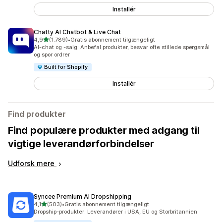
Installér
Chatty AI Chatbot & Live Chat
ud af 5 stjerner
4,9
(1.789)
•
Gratis abonnement tilgængeligt
1789 anmeldelser i alt
AI-chat og -salg: Anbefal produkter, besvar ofte stillede spørgsmål
og spor ordrer
Built for Shopify
Installér
Find produkter
Find populære produkter med adgang til
vigtige leverandørforbindelser
Udforsk mere
Syncee Premium AI Dropshipping
ud af 5 stjerner
4,1
(503)
•
Gratis abonnement tilgængeligt
503 anmeldelser i alt
Dropship-produkter: Leverandører i USA, EU og Storbritannien