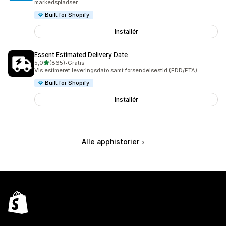
markedspladser
Built for Shopify
Installér
Essent Estimated Delivery Date
ud af 5 stjerner
5,0
(865)
•
Gratis
865 anmeldelser i alt
Vis estimeret leveringsdato samt forsendelsestid (EDD/ETA)
Built for Shopify
Installér
Alle apphistorier