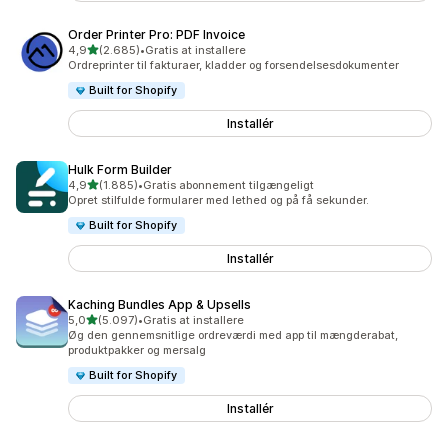
Order Printer Pro: PDF Invoice
ud af 5 stjerner
4,9
(2.685)
•
Gratis at installere
2685 anmeldelser i alt
Ordreprinter til fakturaer, kladder og forsendelsesdokumenter
Built for Shopify
Installér
Hulk Form Builder
ud af 5 stjerner
4,9
(1.885)
•
Gratis abonnement tilgængeligt
1885 anmeldelser i alt
Opret stilfulde formularer med lethed og på få sekunder.
Built for Shopify
Installér
Kaching Bundles App & Upsells
ud af 5 stjerner
5,0
(5.097)
•
Gratis at installere
5097 anmeldelser i alt
Øg den gennemsnitlige ordreværdi med app til mængderabat,
produktpakker og mersalg
Built for Shopify
Installér