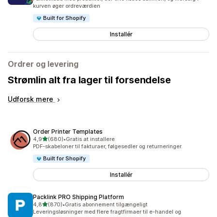
kurven øger ordreværdien
Built for Shopify
Installér
Ordrer og levering
Strømlin alt fra lager til forsendelse
Udforsk mere
Order Printer Templates
ud af 5 stjerner
4,9
(680)
•
Gratis at installere
680 anmeldelser i alt
PDF-skabeloner til fakturaer, følgesedler og returneringer.
Built for Shopify
Installér
Packlink PRO Shipping Platform
ud af 5 stjerner
4,8
(870)
•
Gratis abonnement tilgængeligt
870 anmeldelser i alt
Leveringsløsninger med flere fragtfirmaer til e-handel og