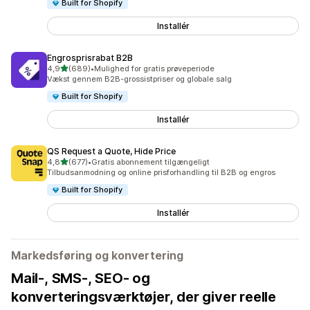
Built for Shopify
Installér
Engrosprisrabat B2B
ud af 5 stjerner
4,9
(689)
•
Mulighed for gratis prøveperiode
689 anmeldelser i alt
Vækst gennem B2B-grossistpriser og globale salg
Built for Shopify
Installér
QS Request a Quote, Hide Price
ud af 5 stjerner
4,8
(677)
•
Gratis abonnement tilgængeligt
677 anmeldelser i alt
Tilbudsanmodning og online prisforhandling til B2B og engros
Built for Shopify
Installér
Markedsføring og konvertering
Mail-, SMS-, SEO- og
konverteringsværktøjer, der giver reelle