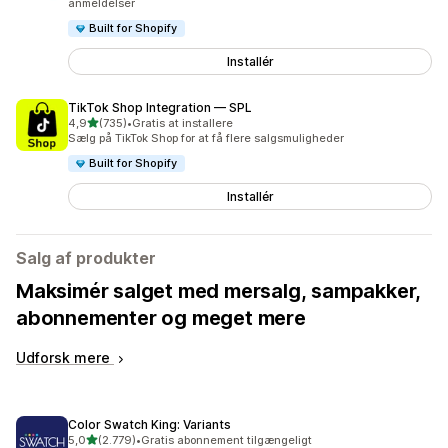
anmeldelser
Built for Shopify
Installér
TikTok Shop Integration — SPL
ud af 5 stjerner
4,9
(735)
•
Gratis at installere
735 anmeldelser i alt
Sælg på TikTok Shop for at få flere salgsmuligheder
Built for Shopify
Installér
Salg af produkter
Maksimér salget med mersalg, sampakker,
abonnementer og meget mere
Udforsk mere
Color Swatch King: Variants
ud af 5 stjerner
5,0
(2.779)
•
Gratis abonnement tilgængeligt
2779 anmeldelser i alt