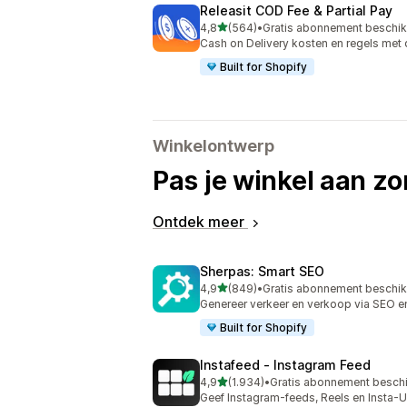
Releasit COD Fee & Partial Pay
van 5 sterren
4,8
(564)
•
Gratis abonnement beschi
564 recensies in totaal
Cash on Delivery kosten en regels met
Built for Shopify
Winkelontwerp
Pas je winkel aan zo
Ontdek meer
Sherpas: Smart SEO
van 5 sterren
4,9
(849)
•
Gratis abonnement beschi
849 recensies in totaal
Genereer verkeer en verkoop via SEO e
Built for Shopify
Instafeed ‑ Instagram Feed
van 5 sterren
4,9
(1.934)
•
Gratis abonnement besch
1934 recensies in totaal
Geef Instagram-feeds, Reels en Insta-