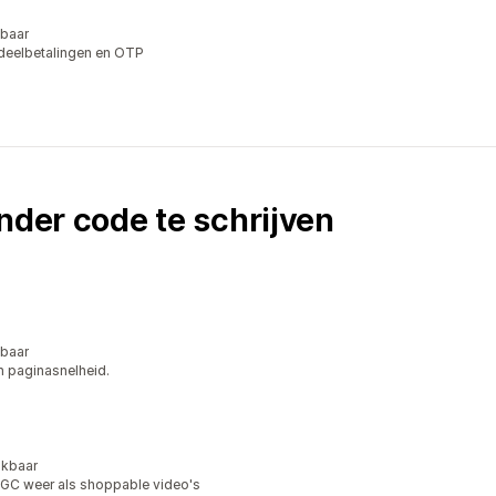
kbaar
 deelbetalingen en OTP
nder code te schrijven
kbaar
n paginasnelheid.
ikbaar
UGC weer als shoppable video's