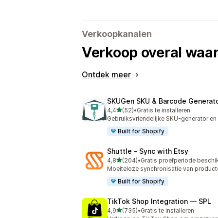
Verkoopkanalen
Verkoop overal waar
Ontdek meer
SKUGen SKU & Barcode Generat
van 5 sterren
4,4
(52)
•
Gratis te installeren
52 recensies in totaal
Gebruiksvriendelijke SKU-generator en 
Built for Shopify
Shuttle ‑ Sync with Etsy
van 5 sterren
4,8
(204)
•
Gratis proefperiode beschi
204 recensies in totaal
Moeiteloze synchronisatie van product
Built for Shopify
TikTok Shop Integration — SPL
van 5 sterren
4,9
(735)
•
Gratis te installeren
735 recensies in totaal