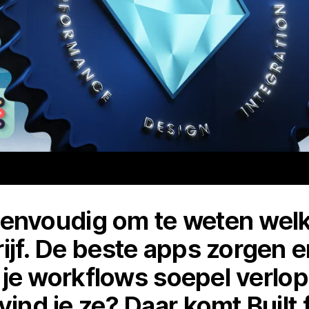
jd eenvoudig om te weten wel
ijf. De beste apps zorgen e
t, je workflows soepel verlo
vind je ze? Daar komt Built