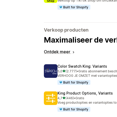
Verkoop op TikTok Shop om omzetkans
Built for Shopify
Verkoop producten
Maximaliseer de ve
Ontdek meer
Color Swatch King: Variants
van 5 sterren
5,0
(2.777)
•
Gratis abonnement besch
2777 recensies in totaal
VERHOOG JE OMZET met variantopties a
Built for Shopify
King Product Options, Variants
van 5 sterren
4,7
(446)
•
Gratis
446 recensies in totaal
Voeg productopties en variantopties to
Built for Shopify