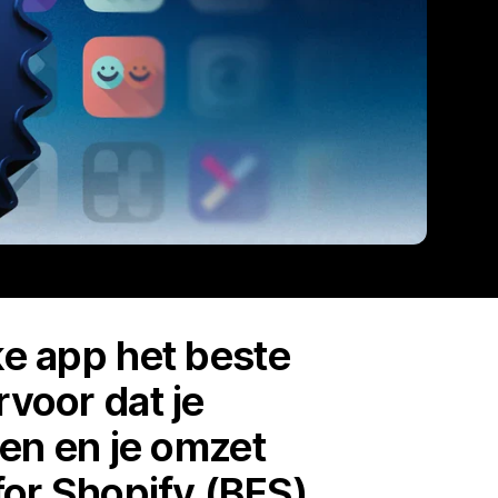
ke app het beste
rvoor dat je
pen en je omzet
 for Shopify (BFS)