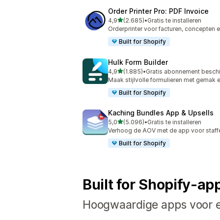
Order Printer Pro: PDF Invoice
van 5 sterren
4,9
(2.685)
•
Gratis te installeren
2685 recensies in totaal
Orderprinter voor facturen, concepte
Built for Shopify
Hulk Form Builder
van 5 sterren
4,9
(1.885)
•
Gratis abonnement besch
1885 recensies in totaal
Maak stijlvolle formulieren met gemak 
Built for Shopify
Kaching Bundles App & Upsells
van 5 sterren
5,0
(5.096)
•
Gratis te installeren
5096 recensies in totaal
Verhoog de AOV met de app voor staffe
Built for Shopify
Built for Shopify-ap
Hoogwaardige apps voor el