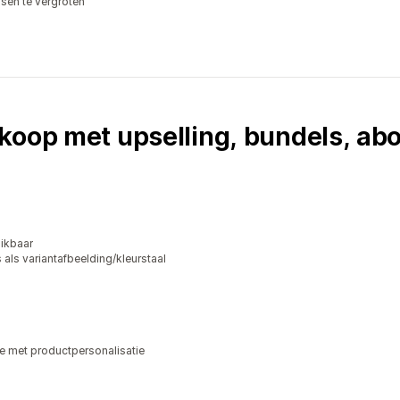
en te vergroten
rkoop met upselling, bundels, a
ikbaar
ls variantafbeelding/kleurstaal
e met productpersonalisatie