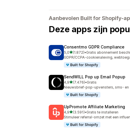
Aanbevolen Built for Shopify-a
Deze apps zijn popul
Consentmo GDPR Compliance
van 5 sterren
5,0
(1.872)
•
Gratis abonnement besch
1872 recensies in totaal
GDPR/CCPA-cookienaleving, webtoegan
Built for Shopify
SendWILL Pop up Email Popup
van 5 sterren
4,9
(7.476)
•
Gratis
7476 recensies in totaal
Nieuwsbrief-pop-upvensters, sms- en 
Built for Shopify
UpPromote Affiliate Marketing
van 5 sterren
4,9
(3.591)
•
Gratis te installeren
3591 recensies in totaal
Stimuleer referral-omzet met een influe
Built for Shopify