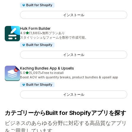
Built for Shopify
インストール
Hulk Form Builder
5つ星中
4.9
(1,885)
•
無料プランあり
合計レビュー数：1885件
スタイリッシュなフォームを数秒で作成可能。
Built for Shopify
インストール
Kaching Bundles App & Upsells
5つ星中
5.0
(5,097)
•
Free to install
合計レビュー数：5097件
Boost AOV with quantity breaks, product bundles & upsell app
Built for Shopify
インストール
カテゴリーからBuilt for Shopifyアプリを探す
ビジネスのあらゆる分野に対応する高品質なアプリ
をご用意しています。