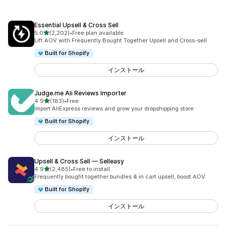
Essential Upsell & Cross Sell
5つ星中
5.0
(2,202)
•
Free plan available
合計レビュー数：2202件
Lift AOV with Frequently Bought Together Upsell and Cross-sell
Built for Shopify
インストール
Judge.me Ali Reviews Importer
5つ星中
4.9
(183)
•
Free
合計レビュー数：183件
Import AliExpress reviews and grow your dropshipping store
Built for Shopify
インストール
Upsell & Cross Sell — Selleasy
5つ星中
4.9
(2,485)
•
Free to install
合計レビュー数：2485件
Frequently bought together bundles & in cart upsell, boost AOV
Built for Shopify
インストール