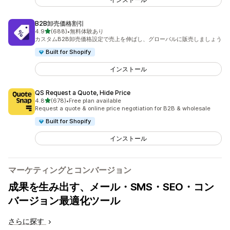
B2B卸売価格割引
5つ星中
4.9
(688)
•
無料体験あり
合計レビュー数：688件
カスタムB2B卸売価格設定で売上を伸ばし、グローバルに販売しましょう
Built for Shopify
インストール
QS Request a Quote, Hide Price
5つ星中
4.8
(678)
•
Free plan available
合計レビュー数：678件
Request a quote & online price negotiation for B2B & wholesale
Built for Shopify
インストール
マーケティングとコンバージョン
成果を生み出す、メール・SMS・SEO・コン
バージョン最適化ツール
さらに探す