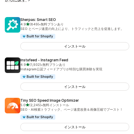
Sherpas: Smart SEO
5つ星中
4.9
(849)
•
無料プランあり
合計レビュー数：849件
SEO とページ速度の向上により、トラフィックと売上を促進します。
Built for Shopify
インストール
Instafeed ‑ Instagram Feed
5つ星中
4.9
(1,932)
•
無料プランあり
合計レビュー数：1932件
Instagram公認フィードアプリが特別な購買体験を実現
Built for Shopify
インストール
Tiny SEO Speed Image Optimizer
5つ星中
5.0
(2,245)
•
無料インストール
合計レビュー数：2245件
SEO・AI検索トラフィック、ページ速度改善＆画像圧縮でブースト！
Built for Shopify
インストール