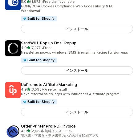
5つ星中
5.0
(1,872)
•
Free plan available
合計レビュー数：1872件
GDPR/CCPA Cookies Compliance,Web Accessibility & EU
Withdrawal
Built for Shopify
インストール
SendWILL Pop up Email Popup
5つ星中
4.9
(7,477)
•
Free
合計レビュー数：7477件
Newsletter pop-up windows, SMS & email marketing for sign-ups
Built for Shopify
インストール
UpPromote Affiliate Marketing
5つ星中
4.9
(3,593)
•
Free to install
合計レビュー数：3593件
Drive referral sales loops with influencer & affiliate program
Built for Shopify
インストール
Order Printer Pro: PDF Invoice
5つ星中
4.9
(2,683)
•
無料インストール
合計レビュー数：2683件
請求書・下書き・発送書類のための注文印刷アプリ