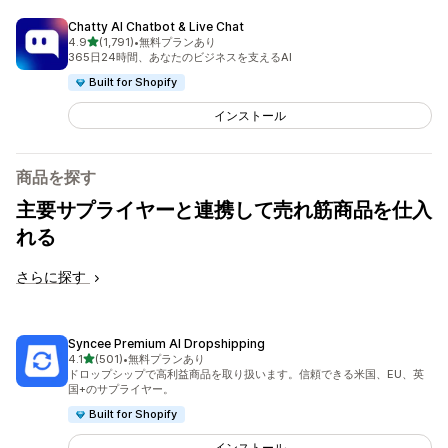
Chatty AI Chatbot & Live Chat
5つ星中
4.9
(1,791)
•
無料プランあり
合計レビュー数：1791件
365日24時間、あなたのビジネスを支えるAI
Built for Shopify
インストール
商品を探す
主要サプライヤーと連携して売れ筋商品を仕入
れる
さらに探す
Syncee Premium AI Dropshipping
5つ星中
4.1
(501)
•
無料プランあり
合計レビュー数：501件
ドロップシップで高利益商品を取り扱います。信頼できる米国、EU、英
国+のサプライヤー。
Built for Shopify
インストール