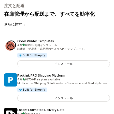
注文と配送
在庫管理から配送まで、すべてを効率化
さらに探す
Order Printer Templates
5つ星中
4.9
(680)
•
無料インストール
合計レビュー数：680件
請求書・納品書・返品用のカスタムPDFテンプレート。
Built for Shopify
インストール
Packlink PRO Shipping Platform
5つ星中
4.8
(870)
•
Free plan available
合計レビュー数：870件
Multicarrier Shipping Solutions for eCommerce and Marketplaces
Built for Shopify
インストール
Essent Estimated Delivery Date
5つ星中
5.0
(863)
•
Free