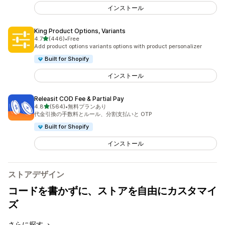
インストール
King Product Options, Variants
5つ星中
4.7
(446)
•
Free
合計レビュー数：446件
Add product options variants options with product personalizer
Built for Shopify
インストール
Releasit COD Fee & Partial Pay
5つ星中
4.8
(564)
•
無料プランあり
合計レビュー数：564件
代金引換の手数料とルール、分割支払いと OTP
Built for Shopify
インストール
ストアデザイン
コードを書かずに、ストアを自由にカスタマイ
ズ
さらに探す