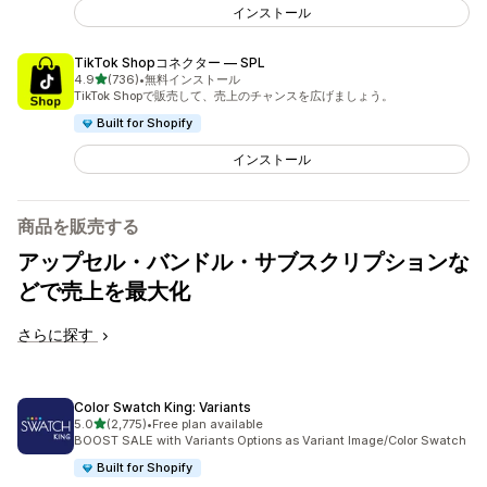
インストール
TikTok Shopコネクター — SPL
5つ星中
4.9
(736)
•
無料インストール
合計レビュー数：736件
TikTok Shopで販売して、売上のチャンスを広げましょう。
Built for Shopify
インストール
商品を販売する
アップセル・バンドル・サブスクリプションな
どで売上を最大化
さらに探す
Color Swatch King: Variants
5つ星中
5.0
(2,775)
•
Free plan available
合計レビュー数：2775件
BOOST SALE with Variants Options as Variant Image/Color Swatch
Built for Shopify