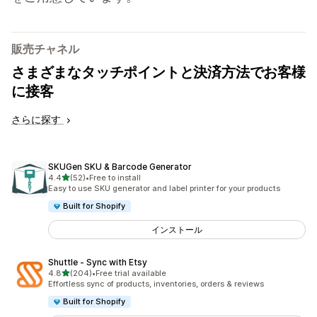
販売チャネル
さまざまなタッチポイントと決済方法でお客様
に接客
さらに探す
SKUGen SKU & Barcode Generator
5つ星中
4.4
(52)
•
Free to install
合計レビュー数：52件
Easy to use SKU generator and label printer for your products
Built for Shopify
インストール
Shuttle ‑ Sync with Etsy
5つ星中
4.8
(204)
•
Free trial available
合計レビュー数：204件
Effortless sync of products, inventories, orders & reviews
Built for Shopify