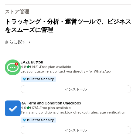
ストア管理
トラッキング・分析・運営ツールで、ビジネス
をスムーズに管理
さらに探す
EAZE Button
5つ星中
4.8
(142)
•
Free plan available
合計レビュー数：142件
Let your customers contact you directly - for WhatsApp
Built for Shopify
インストール
RA Term and Condition Checkbox
5つ星中
4.9
(178)
•
Free plan available
合計レビュー数：178件
Terms and conditions checkbox checkout rules, age verification
Built for Shopify
インストール