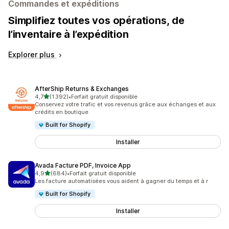
Commandes et expéditions
Simplifiez toutes vos opérations, de
l’inventaire à l’expédition
Explorer plus
AfterShip Returns & Exchanges
étoile(s) sur 5
4,7
(1 392)
•
Forfait gratuit disponible
1392 avis au total
Conservez votre trafic et vos revenus grâce aux échanges et aux
crédits en boutique
Built for Shopify
Installer
Avada Facture PDF, Invoice App
étoile(s) sur 5
4,9
(684)
•
Forfait gratuit disponible
684 avis au total
Les facture automatisées vous aident à gagner du temps et à r
Built for Shopify
Installer