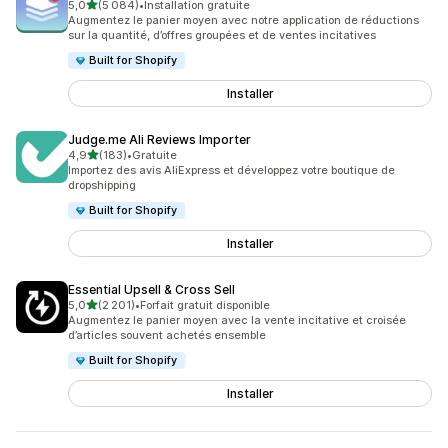
étoile(s) sur 5
5,0
(5 084)
•
Installation gratuite
5084 avis au total
Augmentez le panier moyen avec notre application de réductions
sur la quantité, d’offres groupées et de ventes incitatives
Built for Shopify
Installer
Judge.me Ali Reviews Importer
étoile(s) sur 5
4,9
(183)
•
Gratuite
183 avis au total
Importez des avis AliExpress et développez votre boutique de
dropshipping
Built for Shopify
Installer
Essential Upsell & Cross Sell
étoile(s) sur 5
5,0
(2 201)
•
Forfait gratuit disponible
2201 avis au total
Augmentez le panier moyen avec la vente incitative et croisée
d’articles souvent achetés ensemble
Built for Shopify
Installer