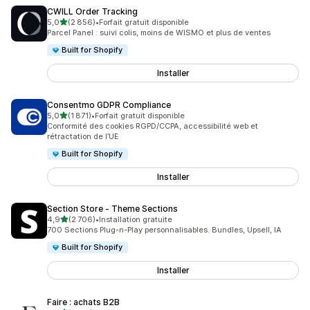
CWILL Order Tracking
étoile(s) sur 5
5,0
(2 856)
•
Forfait gratuit disponible
2856 avis au total
Parcel Panel : suivi colis, moins de WISMO et plus de ventes
Built for Shopify
Installer
Consentmo GDPR Compliance
étoile(s) sur 5
5,0
(1 871)
•
Forfait gratuit disponible
1871 avis au total
Conformité des cookies RGPD/CCPA, accessibilité web et
rétractation de l’UE
Built for Shopify
Installer
Section Store ‑ Theme Sections
étoile(s) sur 5
4,9
(2 706)
•
Installation gratuite
2706 avis au total
700 Sections Plug-n-Play personnalisables. Bundles, Upsell, IA
Built for Shopify
Installer
Faire : achats B2B