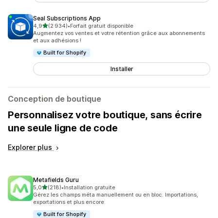
Seal Subscriptions App
étoile(s) sur 5
4,9
(2 934)
•
Forfait gratuit disponible
2934 avis au total
Augmentez vos ventes et votre rétention grâce aux abonnements
et aux adhésions !
Built for Shopify
Installer
Conception de boutique
Personnalisez votre boutique, sans écrire
une seule ligne de code
Explorer plus
Metafields Guru
étoile(s) sur 5
5,0
(218)
•
Installation gratuite
218 avis au total
Gérez les champs méta manuellement ou en bloc. Importations,
exportations et plus encore
Built for Shopify