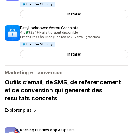
Built for Shopify
Installer
EasyLockdown: Verrou Grossiste
étoile(s) sur 5
4,5
(224)
•
Forfait gratuit disponible
224 avis au total
Limitez l’accès. Masquez les prix. Verrou grossiste.
Built for Shopify
Installer
Marketing et conversion
Outils d’email, de SMS, de référencement
et de conversion qui génèrent des
résultats concrets
Explorer plus
Kaching Bundles App & Upsells