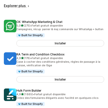
Explorer plus
CK: WhatsApp Marketing & Chat
étoile(s) sur 5
5,0
(275)
•
Forfait gratuit disponible
275 avis au total
Campagnes, récup. panier & maj commande sur WhatsApp + button
Built for Shopify
Installer
RA Term and Condition Checkbox
étoile(s) sur 5
4,9
(178)
•
Forfait gratuit disponible
178 avis au total
Case à cocher des conditions générales, règles de passage à la
caisse, vérification de l’âge
Built for Shopify
Installer
Hulk Form Builder
étoile(s) sur 5
4,9
(1 885)
•
Forfait gratuit disponible
1885 avis au total
Créez des formulaires élégants avec facilité en quelques clics
Built for Shopify