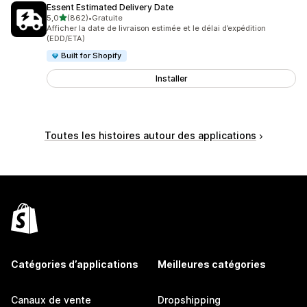
Essent Estimated Delivery Date
étoile(s) sur 5
5,0
(862)
•
Gratuite
862 avis au total
Afficher la date de livraison estimée et le délai d’expédition
(EDD/ETA)
Built for Shopify
Installer
Toutes les histoires autour des applications
Catégories d’applications
Meilleures catégories
Canaux de vente
Dropshipping