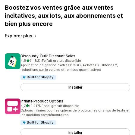
Boostez vos ventes grâce aux ventes
incitatives, aux lots, aux abonnements et
bien plus encore
Explorer plus
Discounty: Bulk Discount Sales
étoile(s) sur 5
4,9
(1 182)
•
Forfait gratuit disponible
1182 avis au total
Application de gestion d’offres BOGO, Achetez X Obtenez Y,
réductions sur le volume et remises quantitatives
Built for Shopify
Installer
Infinite Product Options
étoile(s) sur 5
4,7
(2 417)
•
Essai gratuit disponible
2417 avis au total
Options infinies pour les options de produits, les champs de texte et
les modules complémentaires
Built for Shopify
Installer