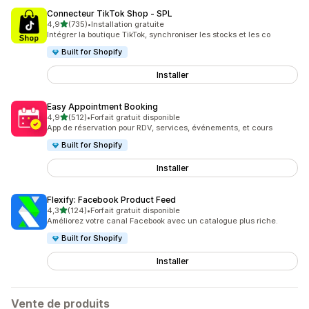
Connecteur TikTok Shop ‑ SPL
étoile(s) sur 5
4,9
(735)
•
Installation gratuite
735 avis au total
Intégrer la boutique TikTok, synchroniser les stocks et les co
Built for Shopify
Installer
Easy Appointment Booking
étoile(s) sur 5
4,9
(512)
•
Forfait gratuit disponible
512 avis au total
App de réservation pour RDV, services, événements, et cours
Built for Shopify
Installer
Flexify: Facebook Product Feed
étoile(s) sur 5
4,3
(124)
•
Forfait gratuit disponible
124 avis au total
Améliorez votre canal Facebook avec un catalogue plus riche.
Built for Shopify
Installer
Vente de produits