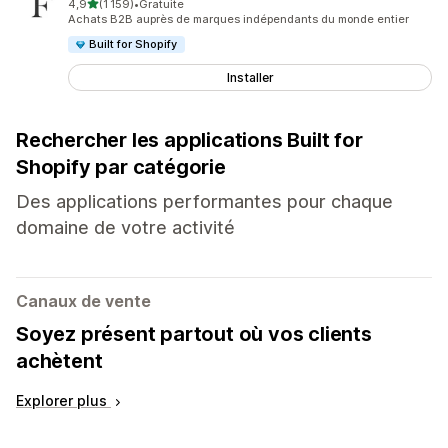
étoile(s) sur 5
4,9
(1 159)
•
Gratuite
1159 avis au total
Achats B2B auprès de marques indépendants du monde entier
Built for Shopify
Installer
Rechercher les applications Built for
Shopify par catégorie
Des applications performantes pour chaque
domaine de votre activité
Canaux de vente
Soyez présent partout où vos clients
achètent
Explorer plus