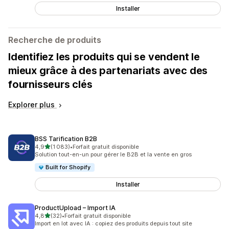
Installer
Recherche de produits
Identifiez les produits qui se vendent le
mieux grâce à des partenariats avec des
fournisseurs clés
Explorer plus
BSS Tarification B2B
étoile(s) sur 5
4,9
(1 083)
•
Forfait gratuit disponible
1083 avis au total
Solution tout-en-un pour gérer le B2B et la vente en gros
Built for Shopify
Installer
ProductUpload – Import IA
étoile(s) sur 5
4,8
(32)
•
Forfait gratuit disponible
32 avis au total
Import en lot avec IA : copiez des produits depuis tout site