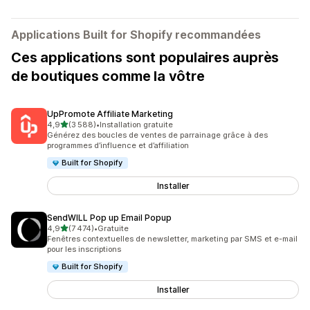
Applications Built for Shopify recommandées
Ces applications sont populaires auprès
de boutiques comme la vôtre
UpPromote Affiliate Marketing
étoile(s) sur 5
4,9
(3 588)
•
Installation gratuite
3588 avis au total
Générez des boucles de ventes de parrainage grâce à des
programmes d’influence et d’affiliation
Built for Shopify
Installer
SendWILL Pop up Email Popup
étoile(s) sur 5
4,9
(7 474)
•
Gratuite
7474 avis au total
Fenêtres contextuelles de newsletter, marketing par SMS et e-mail
pour les inscriptions
Built for Shopify
Installer