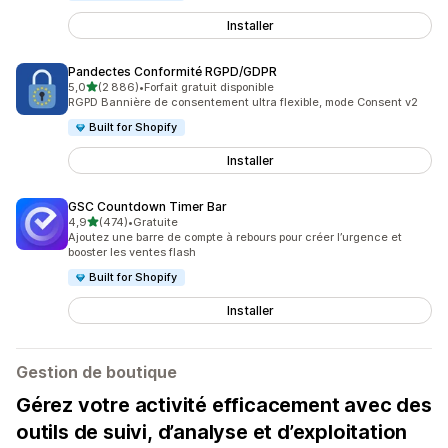
Installer
Pandectes Conformité RGPD/GDPR
étoile(s) sur 5
5,0
(2 886)
•
Forfait gratuit disponible
2886 avis au total
RGPD Bannière de consentement ultra flexible, mode Consent v2
Built for Shopify
Installer
GSC Countdown Timer Bar
étoile(s) sur 5
4,9
(474)
•
Gratuite
474 avis au total
Ajoutez une barre de compte à rebours pour créer l’urgence et
booster les ventes flash
Built for Shopify
Installer
Gestion de boutique
Gérez votre activité efficacement avec des
outils de suivi, d’analyse et d’exploitation