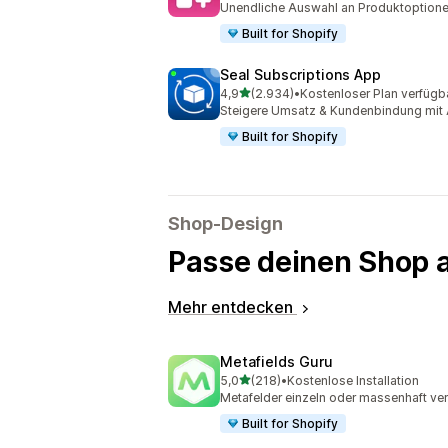
Unendliche Auswahl an Produktoptione
Built for Shopify
Seal Subscriptions App
von 5 Sternen
4,9
(2.934)
•
Kostenloser Plan verfügb
2934 Rezensionen insgesamt
Steigere Umsatz & Kundenbindung mit 
Built for Shopify
Shop-Design
Passe deinen Shop 
Mehr entdecken
Metafields Guru
von 5 Sternen
5,0
(218)
•
Kostenlose Installation
218 Rezensionen insgesamt
Metafelder einzeln oder massenhaft ver
Built for Shopify