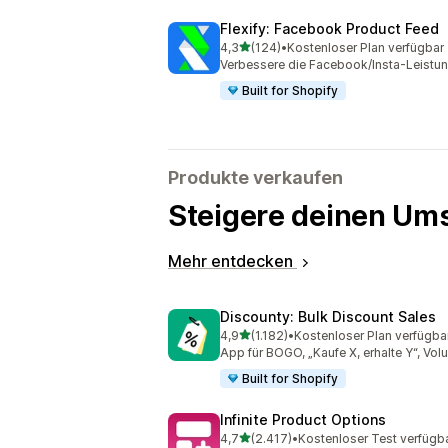
Flexify: Facebook Product Feed
von 5 Sternen
4,3
(124)
•
Kostenloser Plan verfügbar
124 Rezensionen insgesamt
Verbessere die Facebook/Insta-Leistun
Built for Shopify
Produkte verkaufen
Steigere deinen Ums
Mehr entdecken
Discounty: Bulk Discount Sales
von 5 Sternen
4,9
(1.182)
•
Kostenloser Plan verfügba
1182 Rezensionen insgesamt
App für BOGO, „Kaufe X, erhalte Y“, Vo
Built for Shopify
Infinite Product Options
von 5 Sternen
4,7
(2.417)
•
Kostenloser Test verfügb
2417 Rezensionen insgesamt