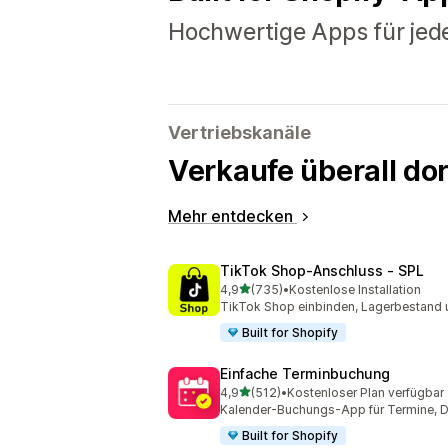
Hochwertige Apps für jed
Vertriebskanäle
Verkaufe überall do
Mehr entdecken
TikTok Shop‑Anschluss ‑ SPL
von 5 Sternen
4,9
(735)
•
Kostenlose Installation
735 Rezensionen insgesamt
TikTok Shop einbinden, Lagerbestand 
Built for Shopify
Einfache Terminbuchung
von 5 Sternen
4,9
(512)
•
Kostenloser Plan verfügbar
512 Rezensionen insgesamt
Kalender-Buchungs-App für Termine, Di
Built for Shopify