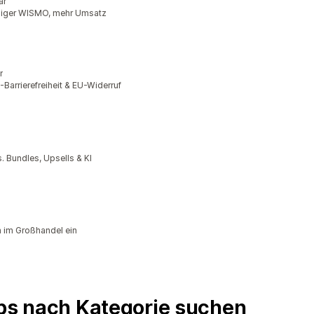
ar
niger WISMO, mehr Umsatz
r
rrierefreiheit & EU-Widerruf
 Bundles, Upsells & KI
 im Großhandel ein
pps nach Kategorie suchen