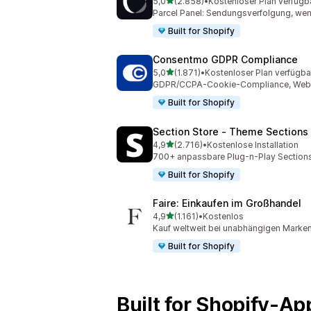
von 5 Sternen
5,0
(2.858)
•
Kostenloser Plan verfügb
2858 Rezensionen insgesamt
Parcel Panel: Sendungsverfolgung, we
Built for Shopify
Consentmo GDPR Compliance
von 5 Sternen
5,0
(1.871)
•
Kostenloser Plan verfügba
1871 Rezensionen insgesamt
GDPR/CCPA-Cookie-Compliance, Web-Ba
Built for Shopify
Section Store ‑ Theme Sections
von 5 Sternen
4,9
(2.716)
•
Kostenlose Installation
2716 Rezensionen insgesamt
700+ anpassbare Plug-n-Play Sections.
Built for Shopify
Faire: Einkaufen im Großhandel
von 5 Sternen
4,9
(1.161)
•
Kostenlos
1161 Rezensionen insgesamt
Kauf weltweit bei unabhängigen Marken
Built for Shopify
Built for Shopify-A