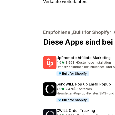
Verkäufe weiterlaufen.
Empfohlene „Built for Shopify“
Diese Apps sind bei
UpPromote Affiliate Marketing
von 5 Sternen
4,9
(3.593)
•
Kostenlose Installation
3593 Rezensionen insgesamt
Umsatz ankurbeln mit Influencer- und Af
Built for Shopify
SendWILL Pop up Email Popup
von 5 Sternen
4,9
(7.476)
•
Kostenlos
7476 Rezensionen insgesamt
Newsletter-Pop-up-Fenster, SMS- und
Built for Shopify
CWILL Order Tracking