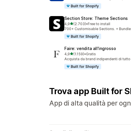
Built for Shopify
Section Store: Theme Sections
stelle su 5
4,9
(2.703)
•
Free to install
2703 recensioni totali
700+ Customisable Sections. + Bundles
Built for Shopify
Faire: vendita all'ingrosso
stelle su 5
4,9
(1.159)
•
Gratis
1159 recensioni totali
Acquista da brand indipendenti di tutto
Built for Shopify
Trova app Built for 
App di alta qualità per ogni