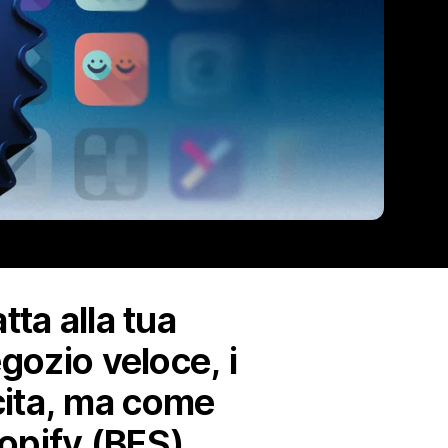
tta alla tua
gozio veloce, i
escita, ma come
hopify (BFS).