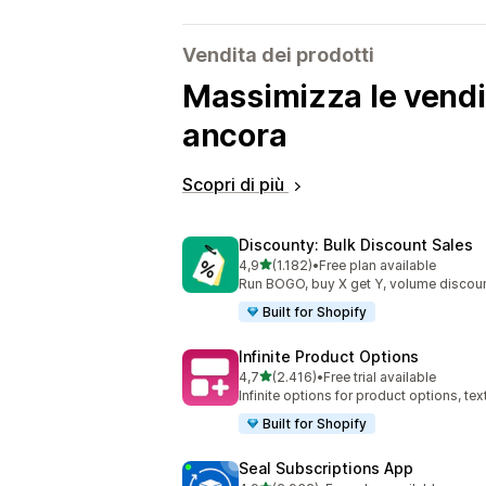
Vendita dei prodotti
Massimizza le vendit
ancora
Scopri di più
Discounty: Bulk Discount Sales
stelle su 5
4,9
(1.182)
•
Free plan available
1182 recensioni totali
Run BOGO, buy X get Y, volume discoun
Built for Shopify
Infinite Product Options
stelle su 5
4,7
(2.416)
•
Free trial available
2416 recensioni totali
Infinite options for product options, te
Built for Shopify
Seal Subscriptions App