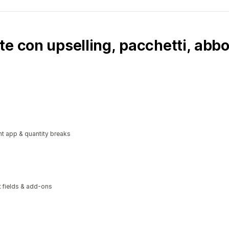
e con upselling, pacchetti, abbo
t app & quantity breaks
xt fields & add-ons