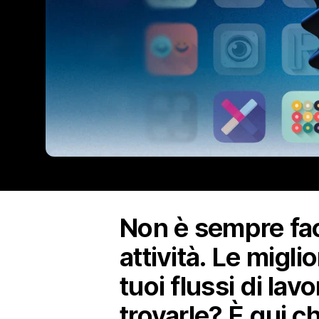
Non è sempre faci
attività. Le migl
tuoi flussi di lav
trovarle? È qui c