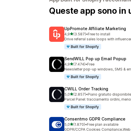
Queste app sono in u
UpPromote Affiliate Marketing
stelle su 5
4,9
(3.587)
•
Free to install
3587 recensioni totali
Drive referral sales loops with influence
Built for Shopify
SendWILL Pop up Email Popup
stelle su 5
4,9
(7.474)
•
Free
7474 recensioni totali
Newsletter pop-up windows, SMS & ema
Built for Shopify
CWILL Order Tracking
stelle su 5
5,0
(2.857)
•
Piano gratuito disponibil
2857 recensioni totali
Parcel Panel: tracciamento ordini, men
Built for Shopify
Consentmo GDPR Compliance
stelle su 5
5,0
(1.870)
•
Free plan available
1870 recensioni totali
GDPR/CCPA Cookies Compliance,Web Ac