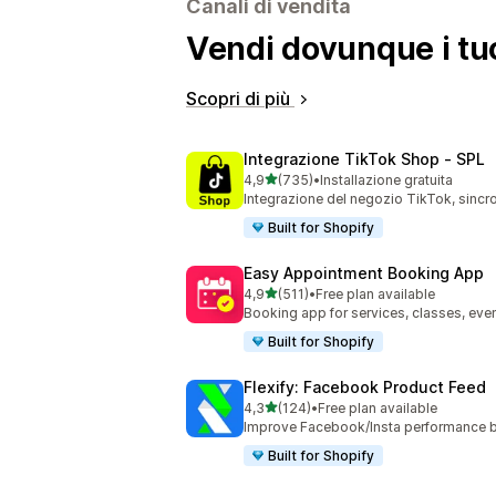
Canali di vendita
Vendi dovunque i tuo
Scopri di più
Integrazione TikTok Shop ‑ SPL
stelle su 5
4,9
(735)
•
Installazione gratuita
735 recensioni totali
Integrazione del negozio TikTok, sincro
Built for Shopify
Easy Appointment Booking App
stelle su 5
4,9
(511)
•
Free plan available
511 recensioni totali
Booking app for services, classes, even
Built for Shopify
Flexify: Facebook Product Feed
stelle su 5
4,3
(124)
•
Free plan available
124 recensioni totali
Improve Facebook/Insta performance b
Built for Shopify