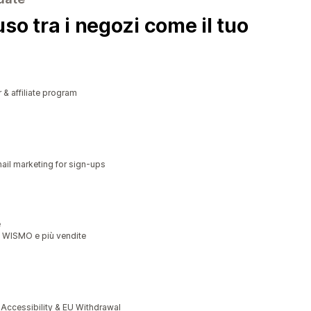
so tra i negozi come il tuo
r & affiliate program
il marketing for sign-ups
e
o WISMO e più vendite
cessibility & EU Withdrawal