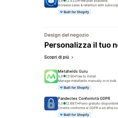
stelle su 5
4,9
(2.932)
•
Free plan available
2932 recensioni totali
Increase sales & retention with subscr
Built for Shopify
Design del negozio
Personalizza il tuo 
Scopri di più
Metafields Guru
stelle su 5
5,0
(218)
•
Free to install
218 recensioni totali
Manage metafields manually or in bulk.
Built for Shopify
Pandectes Conformità GDPR
stelle su 5
5,0
(2.887)
•
Piano gratuito disponibil
2887 recensioni totali
Diventa conforme al GDPR e ad altre nor
Built for Shopify