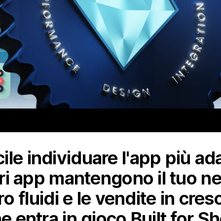
le individuare l'app più ada
iori app mantengono il tuo ne
oro fluidi e le vendite in cr
he entra in gioco Built for S