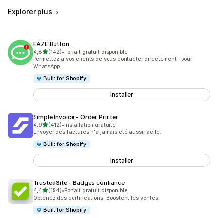
Explorer plus
EAZE Button
étoile(s) sur 5
4,8
(142)
•
Forfait gratuit disponible
142 avis au total
Permettez à vos clients de vous contacter directement : pour
WhatsApp
Built for Shopify
Installer
Simple Invoice ‑ Order Printer
étoile(s) sur 5
4,9
(412)
•
Installation gratuite
412 avis au total
Envoyer des factures n'a jamais été aussi facile.
Built for Shopify
Installer
TrustedSite ‑ Badges confiance
étoile(s) sur 5
4,4
(154)
•
Forfait gratuit disponible
154 avis au total
Obtenez des certifications. Boostent les ventes.
Built for Shopify