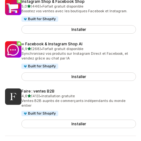
Instagram Shop & Facebook Shop
étoile(s) sur 5
5,0
(446)
•
Forfait gratuit disponible
446 avis au total
Boostez vos ventes avec les boutiques Facebook et Instagram.
Built for Shopify
Installer
∞ Facebook & Instagram Shop AI
étoile(s) sur 5
4,9
(268)
•
Forfait gratuit disponible
268 avis au total
Synchronisez vos produits sur Instagram Direct et Facebook, et
vendez grâce au chat par IA
Built for Shopify
Installer
Faire : ventes B2B
étoile(s) sur 5
4,6
(413)
•
Installation gratuite
413 avis au total
Ventes B2B auprès de commerçants indépendants du monde
entier
Built for Shopify
Installer