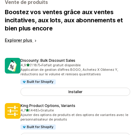
Vente de produits
Boostez vos ventes grâce aux ventes
incitatives, aux lots, aux abonnements et
bien plus encore
Explorer plus
Discounty: Bulk Discount Sales
étoile(s) sur 5
4,9
(1 187)
•
Forfait gratuit disponible
1187 avis au total
Application de gestion d’offres BOGO, Achetez X Obtenez Y,
réductions sur le volume et remises quantitatives
Built for Shopify
Installer
King Product Options, Variants
étoile(s) sur 5
4,7
(448)
•
Gratuite
448 avis au total
Ajouter des options de produits et des options de variantes avec le
personnalisateur de produits
Built for Shopify