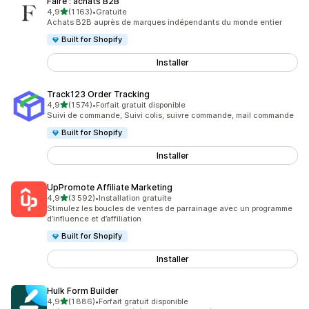
Faire : achats B2B
étoile(s) sur 5
4,9
(1 163)
•
Gratuite
1163 avis au total
Achats B2B auprès de marques indépendants du monde entier
Built for Shopify
Installer
Track123 Order Tracking
étoile(s) sur 5
4,9
(1 574)
•
Forfait gratuit disponible
1574 avis au total
Suivi de commande, Suivi colis, suivre commande, mail commande
Built for Shopify
Installer
UpPromote Affiliate Marketing
étoile(s) sur 5
4,9
(3 592)
•
Installation gratuite
3592 avis au total
Stimulez les boucles de ventes de parrainage avec un programme
d’influence et d’affiliation
Built for Shopify
Installer
Hulk Form Builder
étoile(s) sur 5
4,9
(1 886)
•
Forfait gratuit disponible
1886 avis au total