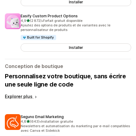
Installer
Easify Custom Product Options
étoile(s) sur 5
4,9
(2 872)
•
Forfait gratuit disponible
2872 avis au total
Ajoutez des options de produits et de variantes avec le
personnalisateur de produits
Built for Shopify
Installer
Conception de boutique
Personnalisez votre boutique, sans écrire
une seule ligne de code
Explorer plus
Seguno Email Marketing
étoile(s) sur 5
4,8
(643)
•
Installation gratuite
643 avis au total
Newsletters et automatisation du marketing par e-mail compatibles
avec Canva et Sidekick