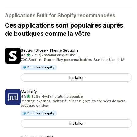
Applications Built for Shopify recommandées
Ces applications sont populaires auprès
de boutiques comme la vôtre
Section Store ‑ Theme Sections
étoile(s) sur 5
4,9
(2 727)
•
Installation gratuite
2727 avis au total
700 Sections Plug-n-Play personnalisables. Bundles, Upsell, IA
Built for Shopify
Installer
Matrixify
étoile(s) sur 5
4,9
(1 365)
•
Forfait gratuit disponible
1365 avis au total
Importez, exportez, mettez à jour et migrez les données de votre
boutique en bloc
Built for Shopify
Installer