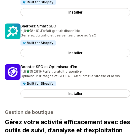
Built for Shopify
Installer
Sherpas: Smart SEO
étoile(s) sur 5
4,9
(849)
•
Forfait gratuit disponible
849 avis au total
Générez du trafic et des ventes grâce au SEO.
Built for Shopify
Installer
Booster SEO et Optimiseur d'Im
étoile(s) sur 5
4,8
(5 261)
•
Forfait gratuit disponible
5261 avis au total
Optimiseur d’images et SEO IA – Améliorez la vitesse et la vis
Built for Shopify
Installer
Gestion de boutique
Gérez votre activité efficacement avec des
outils de suivi, d’analyse et d’exploitation