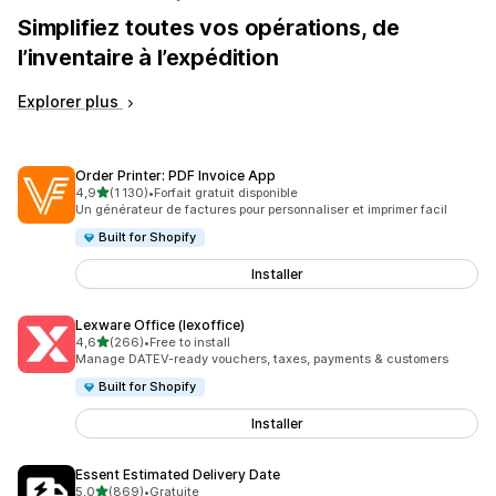
Simplifiez toutes vos opérations, de
l’inventaire à l’expédition
Explorer plus
Order Printer: PDF Invoice App
étoile(s) sur 5
4,9
(1 130)
•
Forfait gratuit disponible
1130 avis au total
Un générateur de factures pour personnaliser et imprimer facil
Built for Shopify
Installer
Lexware Office (lexoffice)
étoile(s) sur 5
4,6
(266)
•
Free to install
266 avis au total
Manage DATEV-ready vouchers, taxes, payments & customers
Built for Shopify
Installer
Essent Estimated Delivery Date
étoile(s) sur 5
5,0
(869)
•
Gratuite