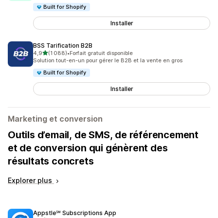
Built for Shopify
Installer
BSS Tarification B2B
étoile(s) sur 5
4,9
(1 088)
•
Forfait gratuit disponible
1088 avis au total
Solution tout-en-un pour gérer le B2B et la vente en gros
Built for Shopify
Installer
Marketing et conversion
Outils d’email, de SMS, de référencement
et de conversion qui génèrent des
résultats concrets
Explorer plus
Appstle℠ Subscriptions App