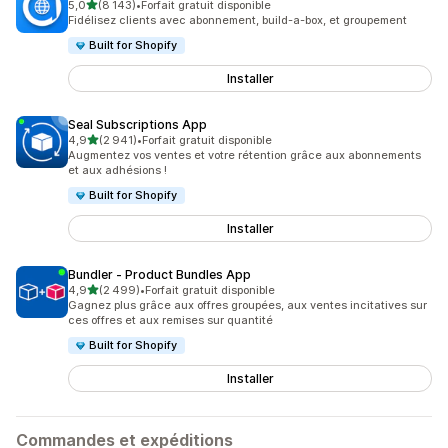
étoile(s) sur 5
5,0
(8 143)
•
Forfait gratuit disponible
8143 avis au total
Fidélisez clients avec abonnement, build-a-box, et groupement
Built for Shopify
Installer
Seal Subscriptions App
étoile(s) sur 5
4,9
(2 941)
•
Forfait gratuit disponible
2941 avis au total
Augmentez vos ventes et votre rétention grâce aux abonnements
et aux adhésions !
Built for Shopify
Installer
Bundler ‑ Product Bundles App
étoile(s) sur 5
4,9
(2 499)
•
Forfait gratuit disponible
2499 avis au total
Gagnez plus grâce aux offres groupées, aux ventes incitatives sur
ces offres et aux remises sur quantité
Built for Shopify
Installer
Commandes et expéditions