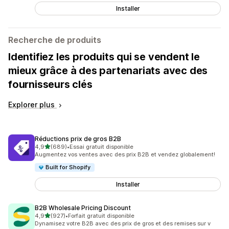
Installer
Recherche de produits
Identifiez les produits qui se vendent le
mieux grâce à des partenariats avec des
fournisseurs clés
Explorer plus
Réductions prix de gros B2B
étoile(s) sur 5
4,9
(689)
•
Essai gratuit disponible
689 avis au total
Augmentez vos ventes avec des prix B2B et vendez globalement!
Built for Shopify
Installer
B2B Wholesale Pricing Discount
étoile(s) sur 5
4,9
(927)
•
Forfait gratuit disponible
927 avis au total
Dynamisez votre B2B avec des prix de gros et des remises sur v