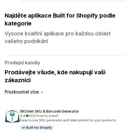
Najděte aplikace Built for Shopify podle
kategorie
Vysoce kvalitní aplikace pro každou oblast
vašeho podnikání
Prodejní kanály
Prodávejte všude, kde nakupují vaši
zákazníci
Prozkoumat více
SKUGen SKU & Barcode Generator
z 5 hvězd
4,4
(52)
•
Free to install
Celkový počet recenzí: 52
Easy to use SKU generator and label printer for your products
Built for Shopify