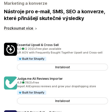
Marketing a konverze
Nástroje pro e-mail, SMS, SEO a konverze,
které přinášejí skutečné výsledky
Prozkoumat více
Essential Upsell & Cross Sell
z 5 hvězd
5,0
(2 202)
•
Free plan available
Celkový počet recenzí: 2202
Lift AOV with Frequently Bought Together Upsell and Cross-sell
Built for Shopify
Instalovat
Judge.me Ali Reviews Importer
z 5 hvězd
4,9
(183)
•
Free
Celkový počet recenzí: 183
Import AliExpress reviews and grow your dropshipping store
Built for Shopify
Instalovat