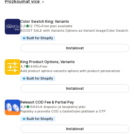
Prozkoumat více
Color Swatch King: Variants
z 5 hvězd
5,0
(2 775)
•
Free plan available
Celkový počet recenzí: 2775
BOOST SALE with Variants Options as Variant Image/Color Swatch
Built for Shopify
Instalovat
King Product Options, Variants
z 5 hvězd
4,7
(446)
•
Free
Celkový počet recenzí: 446
Add product options variants options with product personalizer
Built for Shopify
Instalovat
Releasit COD Fee & Partial Pay
z 5 hvězd
4,8
(564)
•
K dispozici je bezplatný plán
Celkový počet recenzí: 564
Poplatky a pravidla COD s částečnými platbami a OTP
Built for Shopify
Instalovat