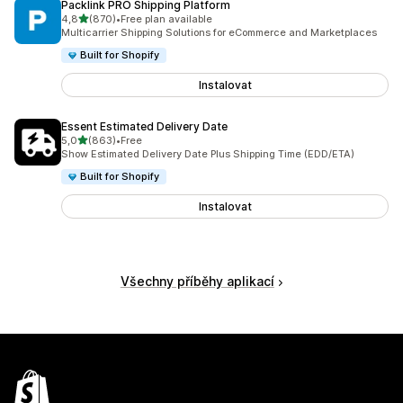
Packlink PRO Shipping Platform
z 5 hvězd
4,8
(870)
•
Free plan available
Celkový počet recenzí: 870
Multicarrier Shipping Solutions for eCommerce and Marketplaces
Built for Shopify
Instalovat
Essent Estimated Delivery Date
z 5 hvězd
5,0
(863)
•
Free
Celkový počet recenzí: 863
Show Estimated Delivery Date Plus Shipping Time (EDD/ETA)
Built for Shopify
Instalovat
Všechny příběhy aplikací