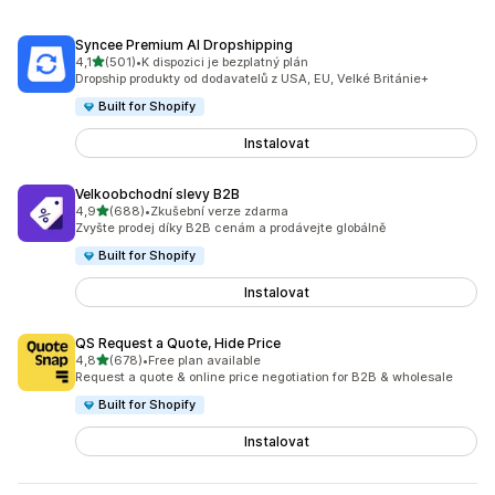
Syncee Premium AI Dropshipping
z 5 hvězd
4,1
(501)
•
K dispozici je bezplatný plán
Celkový počet recenzí: 501
Dropship produkty od dodavatelů z USA, EU, Velké Británie+
Built for Shopify
Instalovat
Velkoobchodní slevy B2B
z 5 hvězd
4,9
(688)
•
Zkušební verze zdarma
Celkový počet recenzí: 688
Zvyšte prodej díky B2B cenám a prodávejte globálně
Built for Shopify
Instalovat
QS Request a Quote, Hide Price
z 5 hvězd
4,8
(678)
•
Free plan available
Celkový počet recenzí: 678
Request a quote & online price negotiation for B2B & wholesale
Built for Shopify
Instalovat