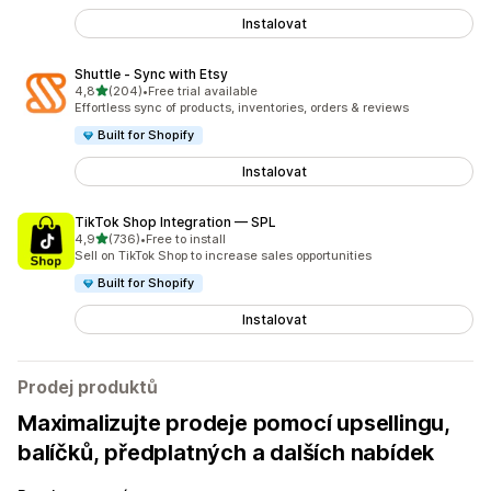
Instalovat
Shuttle ‑ Sync with Etsy
z 5 hvězd
4,8
(204)
•
Free trial available
Celkový počet recenzí: 204
Effortless sync of products, inventories, orders & reviews
Built for Shopify
Instalovat
TikTok Shop Integration — SPL
z 5 hvězd
4,9
(736)
•
Free to install
Celkový počet recenzí: 736
Sell on TikTok Shop to increase sales opportunities
Built for Shopify
Instalovat
Prodej produktů
Maximalizujte prodeje pomocí upsellingu,
balíčků, předplatných a dalších nabídek