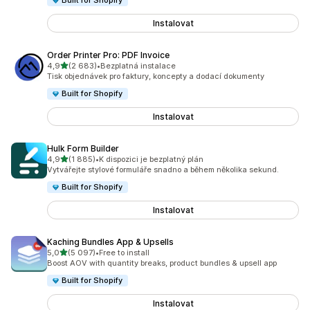
Built for Shopify
Instalovat
Order Printer Pro: PDF Invoice
z 5 hvězd
4,9
(2 683)
•
Bezplatná instalace
Celkový počet recenzí: 2683
Tisk objednávek pro faktury, koncepty a dodací dokumenty
Built for Shopify
Instalovat
Hulk Form Builder
z 5 hvězd
4,9
(1 885)
•
K dispozici je bezplatný plán
Celkový počet recenzí: 1885
Vytvářejte stylové formuláře snadno a během několika sekund.
Built for Shopify
Instalovat
Kaching Bundles App & Upsells
z 5 hvězd
5,0
(5 097)
•
Free to install
Celkový počet recenzí: 5097
Boost AOV with quantity breaks, product bundles & upsell app
Built for Shopify
Instalovat