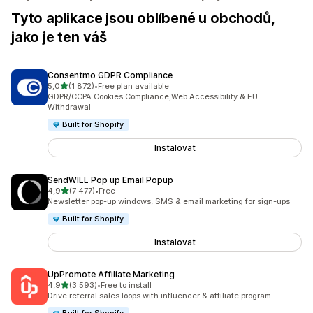
Tyto aplikace jsou oblíbené u obchodů,
jako je ten váš
Consentmo GDPR Compliance
z 5 hvězd
5,0
(1 872)
•
Free plan available
Celkový počet recenzí: 1872
GDPR/CCPA Cookies Compliance,Web Accessibility & EU
Withdrawal
Built for Shopify
Instalovat
SendWILL Pop up Email Popup
z 5 hvězd
4,9
(7 477)
•
Free
Celkový počet recenzí: 7477
Newsletter pop-up windows, SMS & email marketing for sign-ups
Built for Shopify
Instalovat
UpPromote Affiliate Marketing
z 5 hvězd
4,9
(3 593)
•
Free to install
Celkový počet recenzí: 3593
Drive referral sales loops with influencer & affiliate program