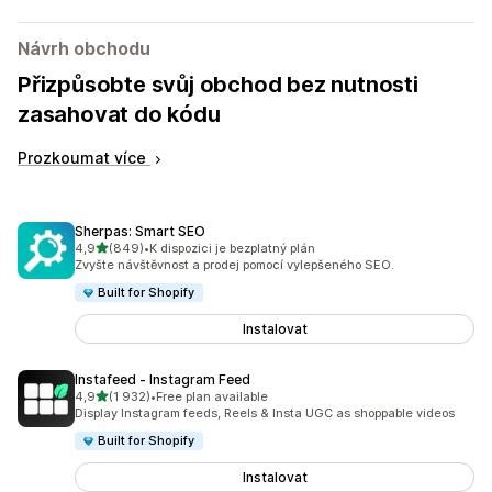
Návrh obchodu
Přizpůsobte svůj obchod bez nutnosti
zasahovat do kódu
Prozkoumat více
Sherpas: Smart SEO
z 5 hvězd
4,9
(849)
•
K dispozici je bezplatný plán
Celkový počet recenzí: 849
Zvyšte návštěvnost a prodej pomocí vylepšeného SEO.
Built for Shopify
Instalovat
Instafeed ‑ Instagram Feed
z 5 hvězd
4,9
(1 932)
•
Free plan available
Celkový počet recenzí: 1932
Display Instagram feeds, Reels & Insta UGC as shoppable videos
Built for Shopify
Instalovat