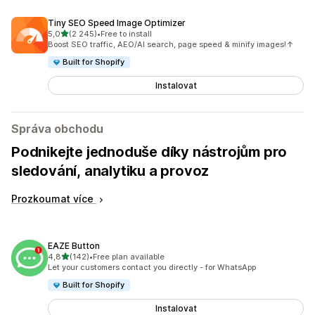
Tiny SEO Speed Image Optimizer
z 5 hvězd
5,0
(2 245)
•
Free to install
Celkový počet recenzí: 2245
Boost SEO traffic, AEO/AI search, page speed & minify images!↑
Built for Shopify
Instalovat
Správa obchodu
Podnikejte jednoduše díky nástrojům pro
sledování, analytiku a provoz
Prozkoumat více
EAZE Button
z 5 hvězd
4,8
(142)
•
Free plan available
Celkový počet recenzí: 142
Let your customers contact you directly - for WhatsApp
Built for Shopify
Instalovat