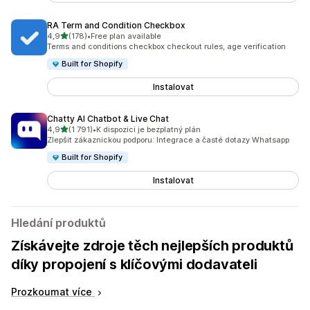
RA Term and Condition Checkbox
z 5 hvězd
4,9
(178)
•
Free plan available
Celkový počet recenzí: 178
Terms and conditions checkbox checkout rules, age verification
Built for Shopify
Instalovat
Chatty AI Chatbot & Live Chat
z 5 hvězd
4,9
(1 791)
•
K dispozici je bezplatný plán
Celkový počet recenzí: 1791
Zlepšit zákaznickou podporu: Integrace a časté dotazy Whatsapp
Built for Shopify
Instalovat
Hledání produktů
Získávejte zdroje těch nejlepších produktů
díky propojení s klíčovými dodavateli
Prozkoumat více