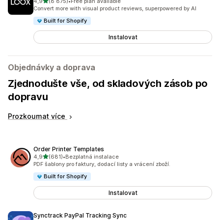
z 5 hvězd
4,9
(8 875)
•
Free plan available
Celkový počet recenzí: 8875
Convert more with visual product reviews, superpowered by AI
Built for Shopify
Instalovat
Objednávky a doprava
Zjednodušte vše, od skladových zásob po
dopravu
Prozkoumat více
Order Printer Templates
z 5 hvězd
4,9
(681)
•
Bezplatná instalace
Celkový počet recenzí: 681
PDF šablony pro faktury, dodací listy a vrácení zboží.
Built for Shopify
Instalovat
Synctrack PayPal Tracking Sync