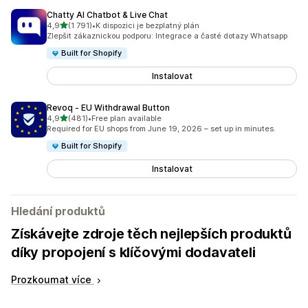
Chatty AI Chatbot & Live Chat
z 5 hvězd
4,9
(1 791)
•
K dispozici je bezplatný plán
Celkový počet recenzí: 1791
Zlepšit zákaznickou podporu: Integrace a časté dotazy Whatsapp
Built for Shopify
Instalovat
Revoq ‑ EU Withdrawal Button
z 5 hvězd
4,9
(481)
•
Free plan available
Celkový počet recenzí: 481
Required for EU shops from June 19, 2026 – set up in minutes.
Built for Shopify
Instalovat
Hledání produktů
Získávejte zdroje těch nejlepších produktů
díky propojení s klíčovými dodavateli
Prozkoumat více