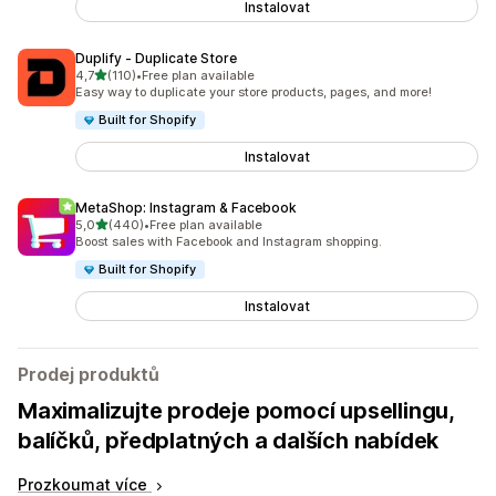
Instalovat
Duplify ‑ Duplicate Store
z 5 hvězd
4,7
(110)
•
Free plan available
Celkový počet recenzí: 110
Easy way to duplicate your store products, pages, and more!
Built for Shopify
Instalovat
MetaShop: Instagram & Facebook
z 5 hvězd
5,0
(440)
•
Free plan available
Celkový počet recenzí: 440
Boost sales with Facebook and Instagram shopping.
Built for Shopify
Instalovat
Prodej produktů
Maximalizujte prodeje pomocí upsellingu,
balíčků, předplatných a dalších nabídek
Prozkoumat více