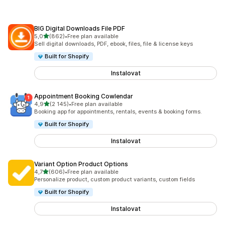
BIG Digital Downloads File PDF
z 5 hvězd
5,0
(862)
•
Free plan available
Celkový počet recenzí: 862
Sell digital downloads, PDF, ebook, files, file & license keys
Built for Shopify
Instalovat
Appointment Booking Cowlendar
z 5 hvězd
4,9
(2 145)
•
Free plan available
Celkový počet recenzí: 2145
Booking app for appointments, rentals, events & booking forms.
Built for Shopify
Instalovat
Variant Option Product Options
z 5 hvězd
4,7
(606)
•
Free plan available
Celkový počet recenzí: 606
Personalize product, custom product variants, custom fields
Built for Shopify
Instalovat