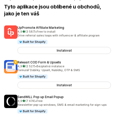
Tyto aplikace jsou oblíbené u obchodů,
jako je ten váš
UpPromote Affiliate Marketing
z 5 hvězd
4,9
(3 587)
•
Free to install
Celkový počet recenzí: 3587
Drive referral sales loops with influencer & affiliate program
Built for Shopify
Instalovat
Releasit COD Form & Upsells
z 5 hvězd
4,9
(2 527)
•
Bezplatná instalace
Celkový počet recenzí: 2527
Formulář Dobírky: Upsell, Nabídky, OTP & SMS
Built for Shopify
Instalovat
SendWILL Pop up Email Popup
z 5 hvězd
4,9
(7 474)
•
Free
Celkový počet recenzí: 7474
Newsletter pop-up windows, SMS & email marketing for sign-ups
Built for Shopify