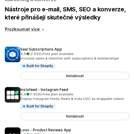
Nástroje pro e-mail, SMS, SEO a konverze,
které přinášejí skutečné výsledky
Prozkoumat více
Seal Subscriptions App
z 5 hvězd
4,9
(2 932)
•
Free plan available
Celkový počet recenzí: 2932
Increase sales & retention with subscriptions & memberships!
Built for Shopify
Instalovat
Instafeed ‑ Instagram Feed
z 5 hvězd
4,9
(1 929)
•
Free plan available
Celkový počet recenzí: 1929
Display Instagram feeds, Reels & Insta UGC as shoppable videos
Built for Shopify
Instalovat
Loox ‑ Product Reviews App