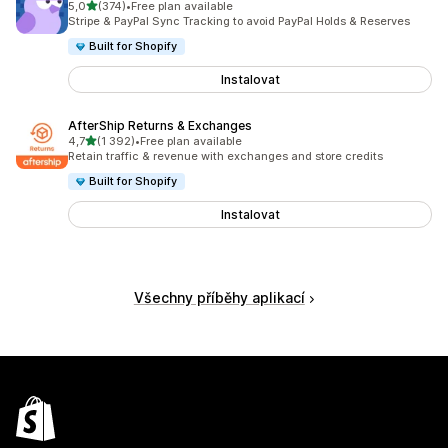
z 5 hvězd
5,0
(374)
•
Free plan available
Celkový počet recenzí: 374
Stripe & PayPal Sync Tracking to avoid PayPal Holds & Reserves
Built for Shopify
Instalovat
AfterShip Returns & Exchanges
z 5 hvězd
4,7
(1 392)
•
Free plan available
Celkový počet recenzí: 1392
Retain traffic & revenue with exchanges and store credits
Built for Shopify
Instalovat
Všechny příběhy aplikací