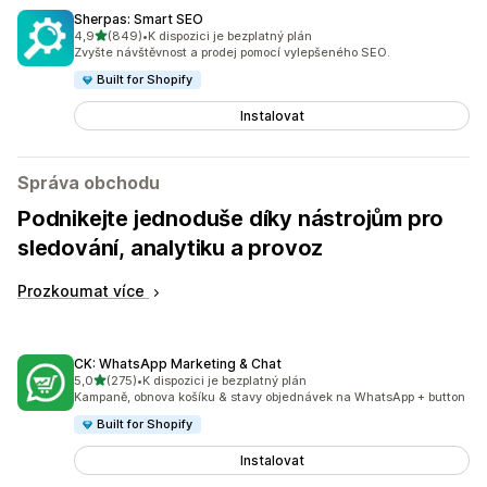
Sherpas: Smart SEO
z 5 hvězd
4,9
(849)
•
K dispozici je bezplatný plán
Celkový počet recenzí: 849
Zvyšte návštěvnost a prodej pomocí vylepšeného SEO.
Built for Shopify
Instalovat
Správa obchodu
Podnikejte jednoduše díky nástrojům pro
sledování, analytiku a provoz
Prozkoumat více
CK: WhatsApp Marketing & Chat
z 5 hvězd
5,0
(275)
•
K dispozici je bezplatný plán
Celkový počet recenzí: 275
Kampaně, obnova košíku & stavy objednávek na WhatsApp + button
Built for Shopify
Instalovat