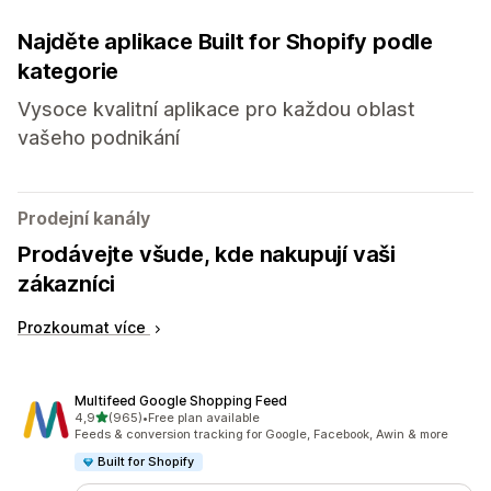
Najděte aplikace Built for Shopify podle
kategorie
Vysoce kvalitní aplikace pro každou oblast
vašeho podnikání
Prodejní kanály
Prodávejte všude, kde nakupují vaši
zákazníci
Prozkoumat více
Multifeed Google Shopping Feed
z 5 hvězd
4,9
(965)
•
Free plan available
Celkový počet recenzí: 965
Feeds & conversion tracking for Google, Facebook, Awin & more
Built for Shopify