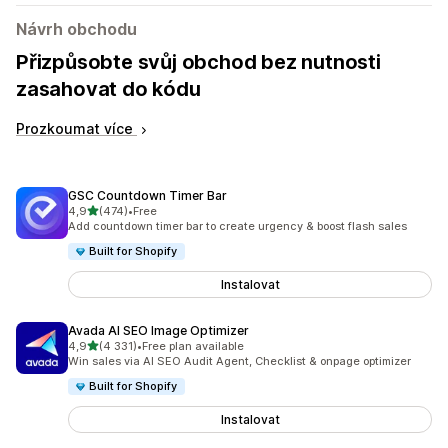
Návrh obchodu
Přizpůsobte svůj obchod bez nutnosti
zasahovat do kódu
Prozkoumat více
GSC Countdown Timer Bar
z 5 hvězd
4,9
(474)
•
Free
Celkový počet recenzí: 474
Add countdown timer bar to create urgency & boost flash sales
Built for Shopify
Instalovat
Avada AI SEO Image Optimizer
z 5 hvězd
4,9
(4 331)
•
Free plan available
Celkový počet recenzí: 4331
Win sales via AI SEO Audit Agent, Checklist & onpage optimizer
Built for Shopify
Instalovat