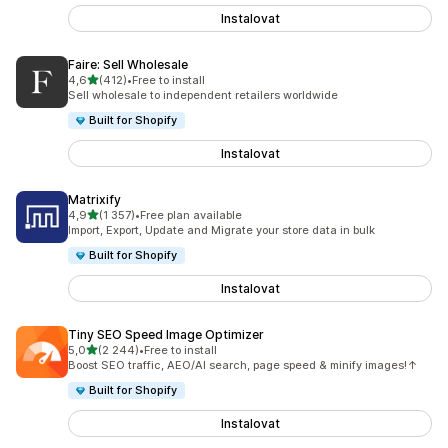
Instalovat
Faire: Sell Wholesale
z 5 hvězd
4,6
(412)
•
Free to install
Celkový počet recenzí: 412
Sell wholesale to independent retailers worldwide
Built for Shopify
Instalovat
Matrixify
z 5 hvězd
4,9
(1 357)
•
Free plan available
Celkový počet recenzí: 1357
Import, Export, Update and Migrate your store data in bulk
Built for Shopify
Instalovat
Tiny SEO Speed Image Optimizer
z 5 hvězd
5,0
(2 244)
•
Free to install
Celkový počet recenzí: 2244
Boost SEO traffic, AEO/AI search, page speed & minify images!↑
Built for Shopify
Instalovat