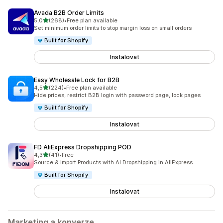
Avada B2B Order Limits
z 5 hvězd
5,0
(268)
•
Free plan available
Celkový počet recenzí: 268
Set minimum order limits to stop margin loss on small orders
Built for Shopify
Instalovat
Easy Wholesale Lock for B2B
z 5 hvězd
4,5
(224)
•
Free plan available
Celkový počet recenzí: 224
Hide prices, restrict B2B login with password page, lock pages
Built for Shopify
Instalovat
FD AliExpress Dropshipping POD
z 5 hvězd
4,3
(41)
•
Free
Celkový počet recenzí: 41
Source & Import Products with AI Dropshipping in AliExpress
Built for Shopify
Instalovat
Marketing a konverze