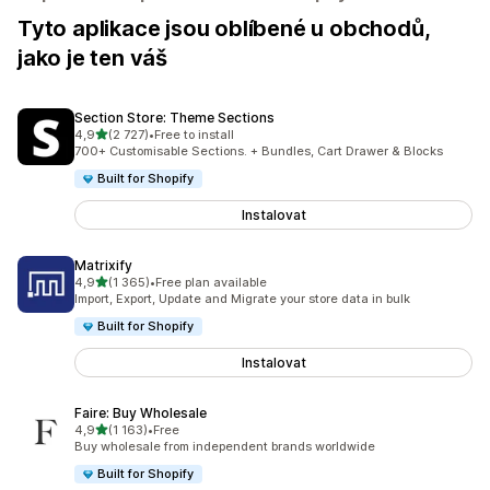
Tyto aplikace jsou oblíbené u obchodů,
jako je ten váš
Section Store: Theme Sections
z 5 hvězd
4,9
(2 727)
•
Free to install
Celkový počet recenzí: 2727
700+ Customisable Sections. + Bundles, Cart Drawer & Blocks
Built for Shopify
Instalovat
Matrixify
z 5 hvězd
4,9
(1 365)
•
Free plan available
Celkový počet recenzí: 1365
Import, Export, Update and Migrate your store data in bulk
Built for Shopify
Instalovat
Faire: Buy Wholesale
z 5 hvězd
4,9
(1 163)
•
Free
Celkový počet recenzí: 1163
Buy wholesale from independent brands worldwide
Built for Shopify