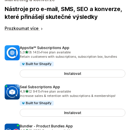
Nástroje pro e-mail, SMS, SEO a konverze,
které přinášejí skutečné výsledky
Prozkoumat více
Appstle℠ Subscriptions App
z 5 hvězd
5,0
(8 143)
•
Free plan available
Celkový počet recenzí: 8143
Retain customers with subscriptions, subscription box, bundles
Built for Shopify
Instalovat
Seal Subscriptions App
z 5 hvězd
4,9
(2 941)
•
Free plan available
Celkový počet recenzí: 2941
Increase sales & retention with subscriptions & memberships!
Built for Shopify
Instalovat
Bundler ‑ Product Bundles App