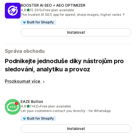
BOOSTER AI SEO + AEO OPTIMIZER
z 5 hvězd
4,8
(5 261)
•
Free plan available
Celkový počet recenzí: 5261
The trusted AI SEO app for speed, sharp images, higher ranks ↑
Built for Shopify
Instalovat
Správa obchodu
Podnikejte jednoduše díky nástrojům pro
sledování, analytiku a provoz
Prozkoumat více
EAZE Button
z 5 hvězd
4,8
(142)
•
Free plan available
Celkový počet recenzí: 142
Let your customers contact you directly - for WhatsApp
Built for Shopify
Instalovat