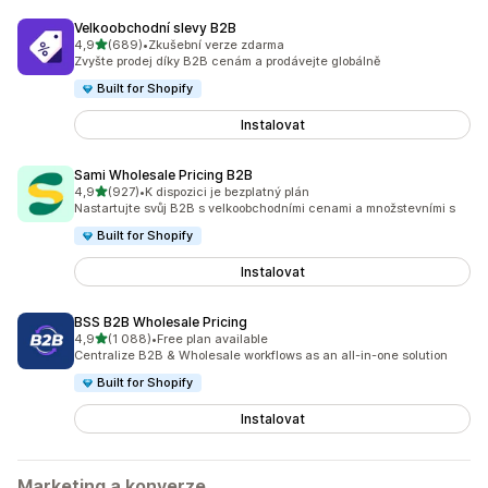
Velkoobchodní slevy B2B
z 5 hvězd
4,9
(689)
•
Zkušební verze zdarma
Celkový počet recenzí: 689
Zvyšte prodej díky B2B cenám a prodávejte globálně
Built for Shopify
Instalovat
Sami Wholesale Pricing B2B
z 5 hvězd
4,9
(927)
•
K dispozici je bezplatný plán
Celkový počet recenzí: 927
Nastartujte svůj B2B s velkoobchodními cenami a množstevními s
Built for Shopify
Instalovat
BSS B2B Wholesale Pricing
z 5 hvězd
4,9
(1 088)
•
Free plan available
Celkový počet recenzí: 1088
Centralize B2B & Wholesale workflows as an all-in-one solution
Built for Shopify
Instalovat
Marketing a konverze