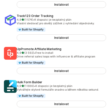
Instalovat
Track123 Order Tracking
z 5 hvězd
4,9
(1 574)
•
K dispozici je bezplatný plán
Celkový počet recenzí: 1574
Vlastní sledovač pro skvělý zážitek z vyhledání objednávky.
Built for Shopify
Instalovat
UpPromote Affiliate Marketing
z 5 hvězd
4,9
(3 592)
•
Free to install
Celkový počet recenzí: 3592
Drive referral sales loops with influencer & affiliate program
Built for Shopify
Instalovat
Hulk Form Builder
z 5 hvězd
4,9
(1 886)
•
K dispozici je bezplatný plán
Celkový počet recenzí: 1886
Vytvářejte stylové formuláře snadno a během několika sekund.
Built for Shopify
Instalovat