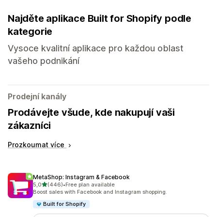
Najděte aplikace Built for Shopify podle
kategorie
Vysoce kvalitní aplikace pro každou oblast
vašeho podnikání
Prodejní kanály
Prodávejte všude, kde nakupují vaši
zákazníci
Prozkoumat více
MetaShop: Instagram & Facebook
z 5 hvězd
5,0
(446)
•
Free plan available
Celkový počet recenzí: 446
Boost sales with Facebook and Instagram shopping.
Built for Shopify