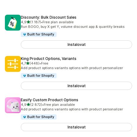
Discounty: Bulk Discount Sales
z 5 hvězd
4,9
(1 187)
•
Free plan available
Celkový počet recenzí: 1187
Run BOGO, buy X get Y, volume discount app & quantity breaks
Built for Shopify
Instalovat
King Product Options, Variants
z 5 hvězd
4,7
(448)
•
Free
Celkový počet recenzí: 448
Add product options variants options with product personalizer
Built for Shopify
Instalovat
Easify Custom Product Options
z 5 hvězd
4,9
(2 872)
•
Free plan available
Celkový počet recenzí: 2872
Add product options variants options with product personalizer
Built for Shopify
Instalovat