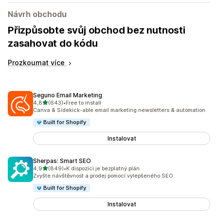
Návrh obchodu
Přizpůsobte svůj obchod bez nutnosti
zasahovat do kódu
Prozkoumat více
Seguno Email Marketing
z 5 hvězd
4,8
(643)
•
Free to install
Celkový počet recenzí: 643
Canva & Sidekick-able email marketing newsletters & automation
Built for Shopify
Instalovat
Sherpas: Smart SEO
z 5 hvězd
4,9
(849)
•
K dispozici je bezplatný plán
Celkový počet recenzí: 849
Zvyšte návštěvnost a prodej pomocí vylepšeného SEO.
Built for Shopify
Instalovat