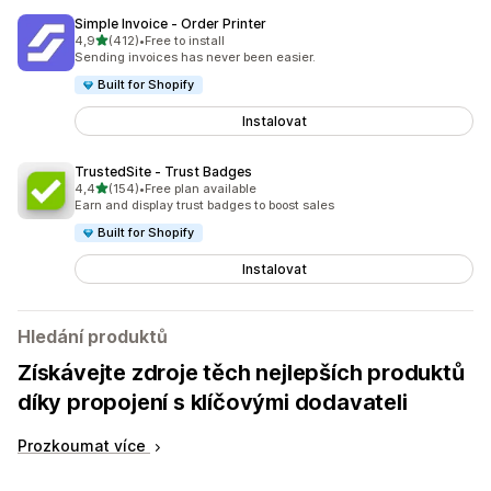
Simple Invoice ‑ Order Printer
z 5 hvězd
4,9
(412)
•
Free to install
Celkový počet recenzí: 412
Sending invoices has never been easier.
Built for Shopify
Instalovat
TrustedSite ‑ Trust Badges
z 5 hvězd
4,4
(154)
•
Free plan available
Celkový počet recenzí: 154
Earn and display trust badges to boost sales
Built for Shopify
Instalovat
Hledání produktů
Získávejte zdroje těch nejlepších produktů
díky propojení s klíčovými dodavateli
Prozkoumat více