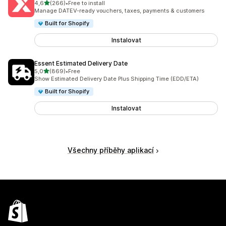
z 5 hvězd
4,6
(266)
•
Free to install
Celkový počet recenzí: 266
Manage DATEV-ready vouchers, taxes, payments & customers
Built for Shopify
Instalovat
Essent Estimated Delivery Date
z 5 hvězd
5,0
(869)
•
Free
Celkový počet recenzí: 869
Show Estimated Delivery Date Plus Shipping Time (EDD/ETA)
Built for Shopify
Instalovat
Všechny příběhy aplikací