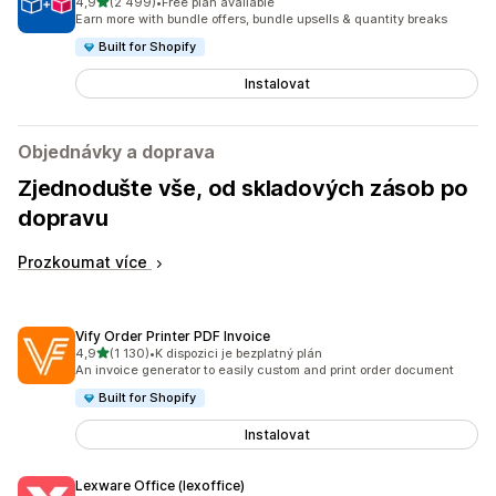
z 5 hvězd
4,9
(2 499)
•
Free plan available
Celkový počet recenzí: 2499
Earn more with bundle offers, bundle upsells & quantity breaks
Built for Shopify
Instalovat
Objednávky a doprava
Zjednodušte vše, od skladových zásob po
dopravu
Prozkoumat více
Vify Order Printer PDF Invoice
z 5 hvězd
4,9
(1 130)
•
K dispozici je bezplatný plán
Celkový počet recenzí: 1130
An invoice generator to easily custom and print order document
Built for Shopify
Instalovat
Lexware Office (lexoffice)