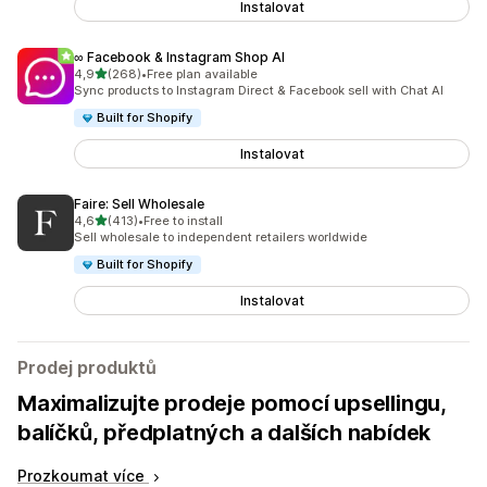
Instalovat
∞ Facebook & Instagram Shop AI
z 5 hvězd
4,9
(268)
•
Free plan available
Celkový počet recenzí: 268
Sync products to Instagram Direct & Facebook sell with Chat AI
Built for Shopify
Instalovat
Faire: Sell Wholesale
z 5 hvězd
4,6
(413)
•
Free to install
Celkový počet recenzí: 413
Sell wholesale to independent retailers worldwide
Built for Shopify
Instalovat
Prodej produktů
Maximalizujte prodeje pomocí upsellingu,
balíčků, předplatných a dalších nabídek
Prozkoumat více