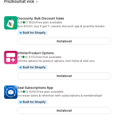
Prozkoumat více
Discounty: Bulk Discount Sales
z 5 hvězd
4,9
(1 182)
•
Free plan available
Celkový počet recenzí: 1182
Run BOGO, buy X get Y, volume discount app & quantity breaks
Built for Shopify
Instalovat
Infinite Product Options
z 5 hvězd
4,7
(2 417)
•
Free trial available
Celkový počet recenzí: 2417
Infinite options for product options, text fields & add-ons
Built for Shopify
Instalovat
Seal Subscriptions App
z 5 hvězd
4,9
(2 934)
•
Free plan available
Celkový počet recenzí: 2934
Increase sales & retention with subscriptions & memberships!
Built for Shopify
Instalovat