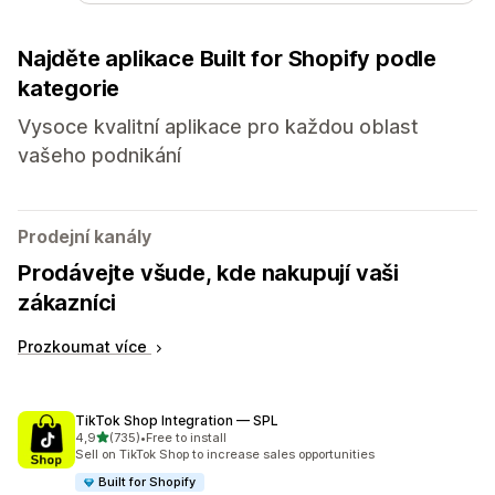
Najděte aplikace Built for Shopify podle
kategorie
Vysoce kvalitní aplikace pro každou oblast
vašeho podnikání
Prodejní kanály
Prodávejte všude, kde nakupují vaši
zákazníci
Prozkoumat více
TikTok Shop Integration — SPL
z 5 hvězd
4,9
(735)
•
Free to install
Celkový počet recenzí: 735
Sell on TikTok Shop to increase sales opportunities
Built for Shopify