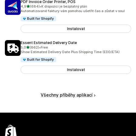
PDF Invoice Order Printer, POS
z 5 hvězd
4,9
(684)
•
K dispozici je bezplatný plán
Celkový počet recenzí: 684
Automatizované faktury vám pomohou ušetřit čas a zůstat v soul
Built for Shopify
Instalovat
Essent Estimated Delivery Date
z 5 hvězd
5,0
(862)
•
Free
Celkový počet recenzí: 862
Show Estimated Delivery Date Plus Shipping Time (EDD/ETA)
Built for Shopify
Instalovat
Všechny příběhy aplikací