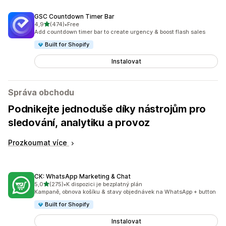
GSC Countdown Timer Bar
z 5 hvězd
4,9
(474)
•
Free
Celkový počet recenzí: 474
Add countdown timer bar to create urgency & boost flash sales
Built for Shopify
Instalovat
Správa obchodu
Podnikejte jednoduše díky nástrojům pro
sledování, analytiku a provoz
Prozkoumat více
CK: WhatsApp Marketing & Chat
z 5 hvězd
5,0
(275)
•
K dispozici je bezplatný plán
Celkový počet recenzí: 275
Kampaně, obnova košíku & stavy objednávek na WhatsApp + button
Built for Shopify
Instalovat