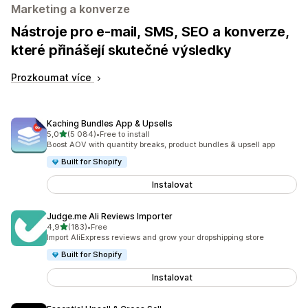
Marketing a konverze
Nástroje pro e-mail, SMS, SEO a konverze,
které přinášejí skutečné výsledky
Prozkoumat více
Kaching Bundles App & Upsells
z 5 hvězd
5,0
(5 084)
•
Free to install
Celkový počet recenzí: 5084
Boost AOV with quantity breaks, product bundles & upsell app
Built for Shopify
Instalovat
Judge.me Ali Reviews Importer
z 5 hvězd
4,9
(183)
•
Free
Celkový počet recenzí: 183
Import AliExpress reviews and grow your dropshipping store
Built for Shopify
Instalovat