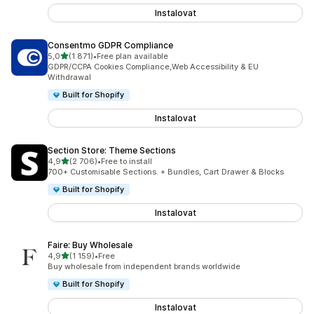
Instalovat
Consentmo GDPR Compliance
z 5 hvězd
5,0
(1 871)
•
Free plan available
Celkový počet recenzí: 1871
GDPR/CCPA Cookies Compliance,Web Accessibility & EU
Withdrawal
Built for Shopify
Instalovat
Section Store: Theme Sections
z 5 hvězd
4,9
(2 706)
•
Free to install
Celkový počet recenzí: 2706
700+ Customisable Sections. + Bundles, Cart Drawer & Blocks
Built for Shopify
Instalovat
Faire: Buy Wholesale
z 5 hvězd
4,9
(1 159)
•
Free
Celkový počet recenzí: 1159
Buy wholesale from independent brands worldwide
Built for Shopify
Instalovat