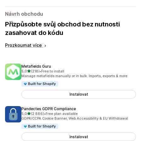
Návrh obchodu
Přizpůsobte svůj obchod bez nutnosti
zasahovat do kódu
Prozkoumat více
Metafields Guru
z 5 hvězd
5,0
(218)
•
Free to install
Celkový počet recenzí: 218
Manage metafields manually or in bulk. Imports, exports & more
Built for Shopify
Instalovat
Pandectes GDPR Compliance
z 5 hvězd
5,0
(2 886)
•
Free plan available
Celkový počet recenzí: 2886
GDPR/CCPA Cookie Banner, Web Accessibility & EU Withdrawal
Built for Shopify
Instalovat