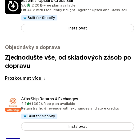
Essential Upsell & Cross Sell
z 5 hvězd
5,0
(2 201)
•
Free plan available
Celkový počet recenzí: 2201
Lift AOV with Frequently Bought Together Upsell and Cross-sell
Built for Shopify
Instalovat
Objednávky a doprava
Zjednodušte vše, od skladových zásob po
dopravu
Prozkoumat více
AfterShip Returns & Exchanges
z 5 hvězd
4,7
(1 392)
•
Free plan available
Celkový počet recenzí: 1392
Retain traffic & revenue with exchanges and store credits
Built for Shopify
Instalovat