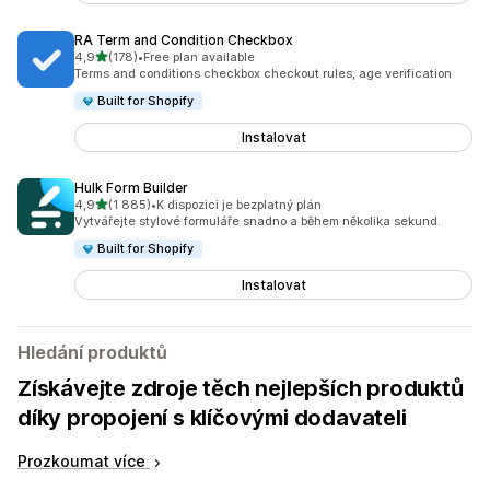
RA Term and Condition Checkbox
z 5 hvězd
4,9
(178)
•
Free plan available
Celkový počet recenzí: 178
Terms and conditions checkbox checkout rules, age verification
Built for Shopify
Instalovat
Hulk Form Builder
z 5 hvězd
4,9
(1 885)
•
K dispozici je bezplatný plán
Celkový počet recenzí: 1885
Vytvářejte stylové formuláře snadno a během několika sekund.
Built for Shopify
Instalovat
Hledání produktů
Získávejte zdroje těch nejlepších produktů
díky propojení s klíčovými dodavateli
Prozkoumat více