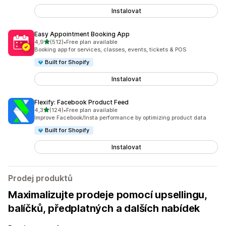
Instalovat
Easy Appointment Booking App
z 5 hvězd
4,9
(512)
•
Free plan available
Celkový počet recenzí: 512
Booking app for services, classes, events, tickets & POS
Built for Shopify
Instalovat
Flexify: Facebook Product Feed
z 5 hvězd
4,3
(124)
•
Free plan available
Celkový počet recenzí: 124
Improve Facebook/Insta performance by optimizing product data
Built for Shopify
Instalovat
Prodej produktů
Maximalizujte prodeje pomocí upsellingu,
balíčků, předplatných a dalších nabídek