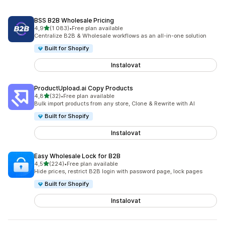
BSS B2B Wholesale Pricing
z 5 hvězd
4,9
(1 083)
•
Free plan available
Celkový počet recenzí: 1083
Centralize B2B & Wholesale workflows as an all-in-one solution
Built for Shopify
Instalovat
ProductUpload.ai Copy Products
z 5 hvězd
4,8
(32)
•
Free plan available
Celkový počet recenzí: 32
Bulk import products from any store, Clone & Rewrite with AI
Built for Shopify
Instalovat
Easy Wholesale Lock for B2B
z 5 hvězd
4,5
(224)
•
Free plan available
Celkový počet recenzí: 224
Hide prices, restrict B2B login with password page, lock pages
Built for Shopify
Instalovat