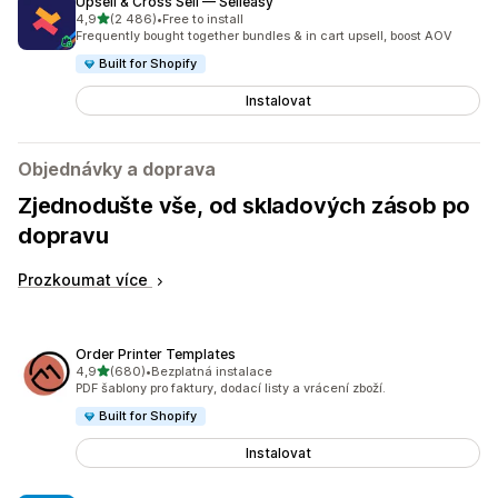
Upsell & Cross Sell — Selleasy
z 5 hvězd
4,9
(2 486)
•
Free to install
Celkový počet recenzí: 2486
Frequently bought together bundles & in cart upsell, boost AOV
Built for Shopify
Instalovat
Objednávky a doprava
Zjednodušte vše, od skladových zásob po
dopravu
Prozkoumat více
Order Printer Templates
z 5 hvězd
4,9
(680)
•
Bezplatná instalace
Celkový počet recenzí: 680
PDF šablony pro faktury, dodací listy a vrácení zboží.
Built for Shopify
Instalovat