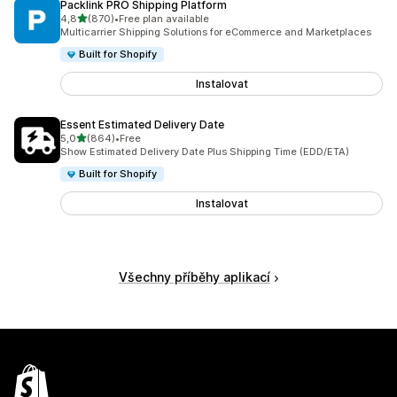
Packlink PRO Shipping Platform
z 5 hvězd
4,8
(870)
•
Free plan available
Celkový počet recenzí: 870
Multicarrier Shipping Solutions for eCommerce and Marketplaces
Built for Shopify
Instalovat
Essent Estimated Delivery Date
z 5 hvězd
5,0
(864)
•
Free
Celkový počet recenzí: 864
Show Estimated Delivery Date Plus Shipping Time (EDD/ETA)
Built for Shopify
Instalovat
Všechny příběhy aplikací