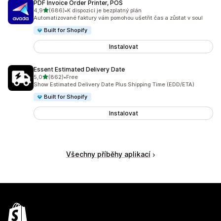
PDF Invoice Order Printer, POS
z 5 hvězd
4,9
(686)
•
K dispozici je bezplatný plán
Celkový počet recenzí: 686
Automatizované faktury vám pomohou ušetřit čas a zůstat v soul
Built for Shopify
Instalovat
Essent Estimated Delivery Date
z 5 hvězd
5,0
(862)
•
Free
Celkový počet recenzí: 862
Show Estimated Delivery Date Plus Shipping Time (EDD/ETA)
Built for Shopify
Instalovat
Všechny příběhy aplikací