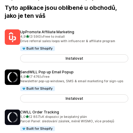
Tyto aplikace jsou oblíbené u obchodů,
jako je ten váš
UpPromote Affiliate Marketing
z 5 hvězd
4,9
(3 590)
•
Free to install
Celkový počet recenzí: 3590
Drive referral sales loops with influencer & affiliate program
Built for Shopify
Instalovat
SendWILL Pop up Email Popup
z 5 hvězd
4,9
(7 476)
•
Free
Celkový počet recenzí: 7476
Newsletter pop-up windows, SMS & email marketing for sign-ups
Built for Shopify
Instalovat
CWILL Order Tracking
z 5 hvězd
5,0
(2 857)
•
K dispozici je bezplatný plán
Celkový počet recenzí: 2857
Parcel Panel: sledování zásilek, méně WISMO, více prodejů
Built for Shopify