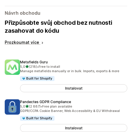
Návrh obchodu
Přizpůsobte svůj obchod bez nutnosti
zasahovat do kódu
Prozkoumat více
Metafields Guru
z 5 hvězd
5,0
(218)
•
Free to install
Celkový počet recenzí: 218
Manage metafields manually or in bulk. Imports, exports & more
Built for Shopify
Instalovat
Pandectes GDPR Compliance
z 5 hvězd
5,0
(2 887)
•
Free plan available
Celkový počet recenzí: 2887
GDPR/CCPA Cookie Banner, Web Accessibility & EU Withdrawal
Built for Shopify
Instalovat