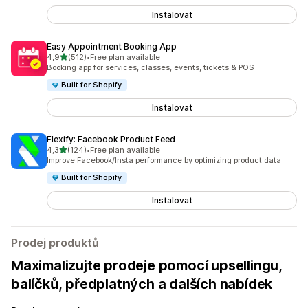
Instalovat
Easy Appointment Booking App
z 5 hvězd
4,9
(512)
•
Free plan available
Celkový počet recenzí: 512
Booking app for services, classes, events, tickets & POS
Built for Shopify
Instalovat
Flexify: Facebook Product Feed
z 5 hvězd
4,3
(124)
•
Free plan available
Celkový počet recenzí: 124
Improve Facebook/Insta performance by optimizing product data
Built for Shopify
Instalovat
Prodej produktů
Maximalizujte prodeje pomocí upsellingu,
balíčků, předplatných a dalších nabídek