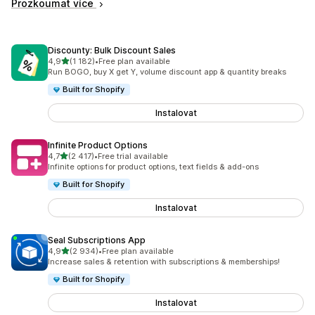
Prozkoumat více
Discounty: Bulk Discount Sales
z 5 hvězd
4,9
(1 182)
•
Free plan available
Celkový počet recenzí: 1182
Run BOGO, buy X get Y, volume discount app & quantity breaks
Built for Shopify
Instalovat
Infinite Product Options
z 5 hvězd
4,7
(2 417)
•
Free trial available
Celkový počet recenzí: 2417
Infinite options for product options, text fields & add-ons
Built for Shopify
Instalovat
Seal Subscriptions App
z 5 hvězd
4,9
(2 934)
•
Free plan available
Celkový počet recenzí: 2934
Increase sales & retention with subscriptions & memberships!
Built for Shopify
Instalovat