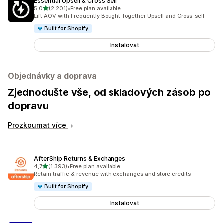
Essential Upsell & Cross Sell
z 5 hvězd
5,0
(2 201)
•
Free plan available
Celkový počet recenzí: 2201
Lift AOV with Frequently Bought Together Upsell and Cross-sell
Built for Shopify
Instalovat
Objednávky a doprava
Zjednodušte vše, od skladových zásob po
dopravu
Prozkoumat více
AfterShip Returns & Exchanges
z 5 hvězd
4,7
(1 393)
•
Free plan available
Celkový počet recenzí: 1393
Retain traffic & revenue with exchanges and store credits
Built for Shopify
Instalovat