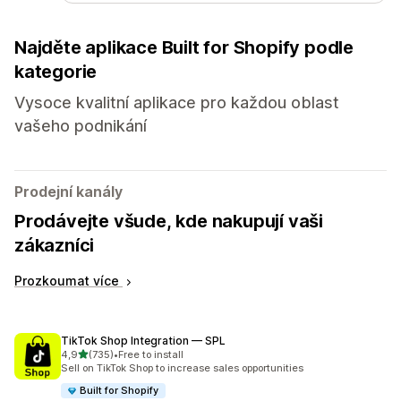
Najděte aplikace Built for Shopify podle
kategorie
Vysoce kvalitní aplikace pro každou oblast
vašeho podnikání
Prodejní kanály
Prodávejte všude, kde nakupují vaši
zákazníci
Prozkoumat více
TikTok Shop Integration — SPL
z 5 hvězd
4,9
(735)
•
Free to install
Celkový počet recenzí: 735
Sell on TikTok Shop to increase sales opportunities
Built for Shopify