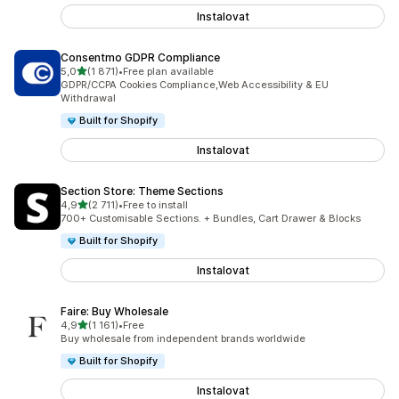
Instalovat
Consentmo GDPR Compliance
z 5 hvězd
5,0
(1 871)
•
Free plan available
Celkový počet recenzí: 1871
GDPR/CCPA Cookies Compliance,Web Accessibility & EU
Withdrawal
Built for Shopify
Instalovat
Section Store: Theme Sections
z 5 hvězd
4,9
(2 711)
•
Free to install
Celkový počet recenzí: 2711
700+ Customisable Sections. + Bundles, Cart Drawer & Blocks
Built for Shopify
Instalovat
Faire: Buy Wholesale
z 5 hvězd
4,9
(1 161)
•
Free
Celkový počet recenzí: 1161
Buy wholesale from independent brands worldwide
Built for Shopify
Instalovat