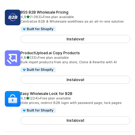
BSS B2B Wholesale Pricing
z 5 hvězd
4,9
(1 083)
•
Free plan available
Celkový počet recenzí: 1083
Centralize B2B & Wholesale workflows as an all-in-one solution
Built for Shopify
Instalovat
ProductUpload.ai Copy Products
z 5 hvězd
4,8
(33)
•
Free plan available
Celkový počet recenzí: 33
Bulk import products from any store, Clone & Rewrite with AI
Built for Shopify
Instalovat
Easy Wholesale Lock for B2B
z 5 hvězd
4,5
(224)
•
Free plan available
Celkový počet recenzí: 224
Hide prices, restrict B2B login with password page, lock pages
Built for Shopify
Instalovat