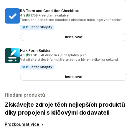
RA Term and Condition Checkbox
z 5 hvězd
4,9
(178)
•
Free plan available
Celkový počet recenzí: 178
Terms and conditions checkbox checkout rules, age verification
Built for Shopify
Instalovat
Hulk Form Builder
z 5 hvězd
4,9
(1 885)
•
K dispozici je bezplatný plán
Celkový počet recenzí: 1885
Vytvářejte stylové formuláře snadno a během několika sekund.
Built for Shopify
Instalovat
Hledání produktů
Získávejte zdroje těch nejlepších produktů
díky propojení s klíčovými dodavateli
Prozkoumat více