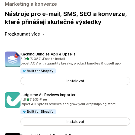
Marketing a konverze
Nástroje pro e-mail, SMS, SEO a konverze,
které přinášejí skutečné výsledky
Prozkoumat více
Kaching Bundles App & Upsells
z 5 hvězd
5,0
(5 087)
•
Free to install
Celkový počet recenzí: 5087
Boost AOV with quantity breaks, product bundles & upsell app
Built for Shopify
Instalovat
Judge.me Ali Reviews Importer
z 5 hvězd
4,9
(183)
•
Free
Celkový počet recenzí: 183
Import AliExpress reviews and grow your dropshipping store
Built for Shopify
Instalovat