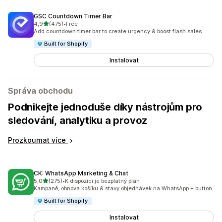
GSC Countdown Timer Bar
z 5 hvězd
4,9
(475)
•
Free
Celkový počet recenzí: 475
Add countdown timer bar to create urgency & boost flash sales
Built for Shopify
Instalovat
Správa obchodu
Podnikejte jednoduše díky nástrojům pro
sledování, analytiku a provoz
Prozkoumat více
CK: WhatsApp Marketing & Chat
z 5 hvězd
5,0
(275)
•
K dispozici je bezplatný plán
Celkový počet recenzí: 275
Kampaně, obnova košíku & stavy objednávek na WhatsApp + button
Built for Shopify
Instalovat