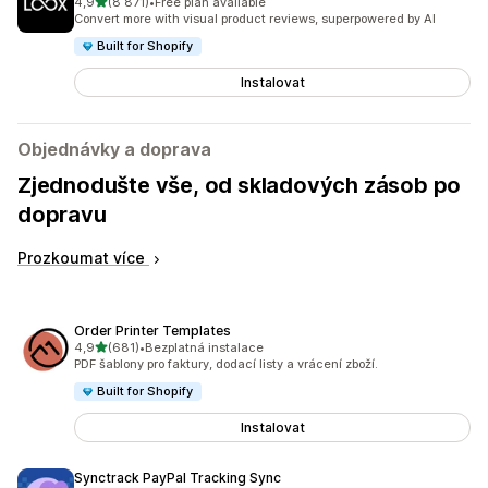
z 5 hvězd
4,9
(8 871)
•
Free plan available
Celkový počet recenzí: 8871
Convert more with visual product reviews, superpowered by AI
Built for Shopify
Instalovat
Objednávky a doprava
Zjednodušte vše, od skladových zásob po
dopravu
Prozkoumat více
Order Printer Templates
z 5 hvězd
4,9
(681)
•
Bezplatná instalace
Celkový počet recenzí: 681
PDF šablony pro faktury, dodací listy a vrácení zboží.
Built for Shopify
Instalovat
Synctrack PayPal Tracking Sync