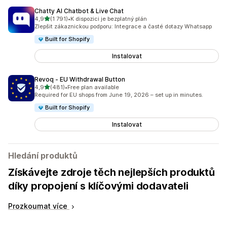
Chatty AI Chatbot & Live Chat
z 5 hvězd
4,9
(1 791)
•
K dispozici je bezplatný plán
Celkový počet recenzí: 1791
Zlepšit zákaznickou podporu: Integrace a časté dotazy Whatsapp
Built for Shopify
Instalovat
Revoq ‑ EU Withdrawal Button
z 5 hvězd
4,9
(481)
•
Free plan available
Celkový počet recenzí: 481
Required for EU shops from June 19, 2026 – set up in minutes.
Built for Shopify
Instalovat
Hledání produktů
Získávejte zdroje těch nejlepších produktů
díky propojení s klíčovými dodavateli
Prozkoumat více