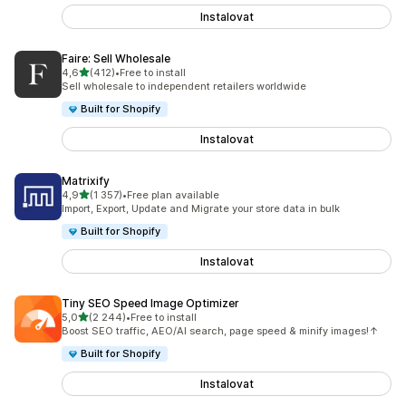
Instalovat
Faire: Sell Wholesale
z 5 hvězd
4,6
(412)
•
Free to install
Celkový počet recenzí: 412
Sell wholesale to independent retailers worldwide
Built for Shopify
Instalovat
Matrixify
z 5 hvězd
4,9
(1 357)
•
Free plan available
Celkový počet recenzí: 1357
Import, Export, Update and Migrate your store data in bulk
Built for Shopify
Instalovat
Tiny SEO Speed Image Optimizer
z 5 hvězd
5,0
(2 244)
•
Free to install
Celkový počet recenzí: 2244
Boost SEO traffic, AEO/AI search, page speed & minify images!↑
Built for Shopify
Instalovat