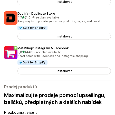
Instalovat
Duplify ‑ Duplicate Store
z 5 hvězd
4,7
(110)
•
Free plan available
Celkový počet recenzí: 110
Easy way to duplicate your store products, pages, and more!
Built for Shopify
Instalovat
MetaShop: Instagram & Facebook
z 5 hvězd
5,0
(440)
•
Free plan available
Celkový počet recenzí: 440
Boost sales with Facebook and Instagram shopping.
Built for Shopify
Instalovat
Prodej produktů
Maximalizujte prodeje pomocí upsellingu,
balíčků, předplatných a dalších nabídek
Prozkoumat více