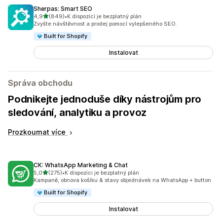
Sherpas: Smart SEO
z 5 hvězd
4,9
(849)
•
K dispozici je bezplatný plán
Celkový počet recenzí: 849
Zvyšte návštěvnost a prodej pomocí vylepšeného SEO.
Built for Shopify
Instalovat
Správa obchodu
Podnikejte jednoduše díky nástrojům pro
sledování, analytiku a provoz
Prozkoumat více
CK: WhatsApp Marketing & Chat
z 5 hvězd
5,0
(275)
•
K dispozici je bezplatný plán
Celkový počet recenzí: 275
Kampaně, obnova košíku & stavy objednávek na WhatsApp + button
Built for Shopify
Instalovat