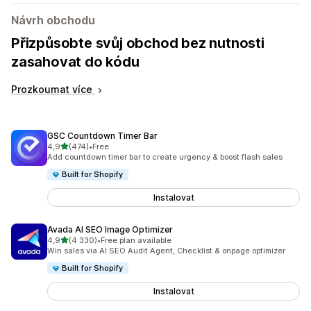
Návrh obchodu
Přizpůsobte svůj obchod bez nutnosti
zasahovat do kódu
Prozkoumat více
GSC Countdown Timer Bar
z 5 hvězd
4,9
(474)
•
Free
Celkový počet recenzí: 474
Add countdown timer bar to create urgency & boost flash sales
Built for Shopify
Instalovat
Avada AI SEO Image Optimizer
z 5 hvězd
4,9
(4 330)
•
Free plan available
Celkový počet recenzí: 4330
Win sales via AI SEO Audit Agent, Checklist & onpage optimizer
Built for Shopify
Instalovat