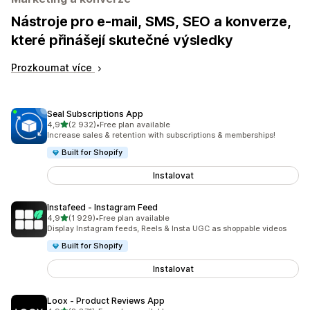
Nástroje pro e-mail, SMS, SEO a konverze,
které přinášejí skutečné výsledky
Prozkoumat více
Seal Subscriptions App
z 5 hvězd
4,9
(2 932)
•
Free plan available
Celkový počet recenzí: 2932
Increase sales & retention with subscriptions & memberships!
Built for Shopify
Instalovat
Instafeed ‑ Instagram Feed
z 5 hvězd
4,9
(1 929)
•
Free plan available
Celkový počet recenzí: 1929
Display Instagram feeds, Reels & Insta UGC as shoppable videos
Built for Shopify
Instalovat
Loox ‑ Product Reviews App