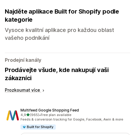
Najděte aplikace Built for Shopify podle
kategorie
Vysoce kvalitní aplikace pro každou oblast
vašeho podnikání
Prodejní kanály
Prodávejte všude, kde nakupují vaši
zákazníci
Prozkoumat více
Multifeed Google Shopping Feed
z 5 hvězd
4,9
(965)
•
Free plan available
Celkový počet recenzí: 965
Feeds & conversion tracking for Google, Facebook, Awin & more
Built for Shopify