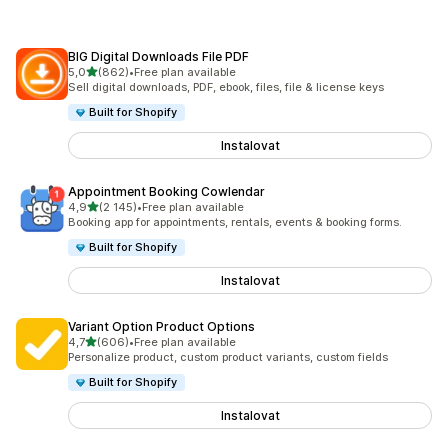
BIG Digital Downloads File PDF
z 5 hvězd
5,0
(862)
•
Free plan available
Celkový počet recenzí: 862
Sell digital downloads, PDF, ebook, files, file & license keys
Built for Shopify
Instalovat
Appointment Booking Cowlendar
z 5 hvězd
4,9
(2 145)
•
Free plan available
Celkový počet recenzí: 2145
Booking app for appointments, rentals, events & booking forms.
Built for Shopify
Instalovat
Variant Option Product Options
z 5 hvězd
4,7
(606)
•
Free plan available
Celkový počet recenzí: 606
Personalize product, custom product variants, custom fields
Built for Shopify
Instalovat