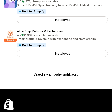
z 5 hvězd
5,0
(374)
•
Free plan available
Celkový počet recenzí: 374
Stripe & PayPal Sync Tracking to avoid PayPal Holds & Reserves
Built for Shopify
Instalovat
AfterShip Returns & Exchanges
z 5 hvězd
4,7
(1 392)
•
Free plan available
Celkový počet recenzí: 1392
Retain traffic & revenue with exchanges and store credits
Built for Shopify
Instalovat
Všechny příběhy aplikací