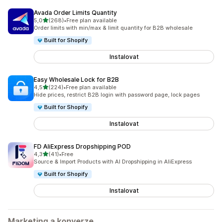
Avada Order Limits Quantity
z 5 hvězd
5,0
(268)
•
Free plan available
Celkový počet recenzí: 268
Order limits with min/max & limit quantity for B2B wholesale
Built for Shopify
Instalovat
Easy Wholesale Lock for B2B
z 5 hvězd
4,5
(224)
•
Free plan available
Celkový počet recenzí: 224
Hide prices, restrict B2B login with password page, lock pages
Built for Shopify
Instalovat
FD AliExpress Dropshipping POD
z 5 hvězd
4,3
(41)
•
Free
Celkový počet recenzí: 41
Source & Import Products with AI Dropshipping in AliExpress
Built for Shopify
Instalovat
Marketing a konverze