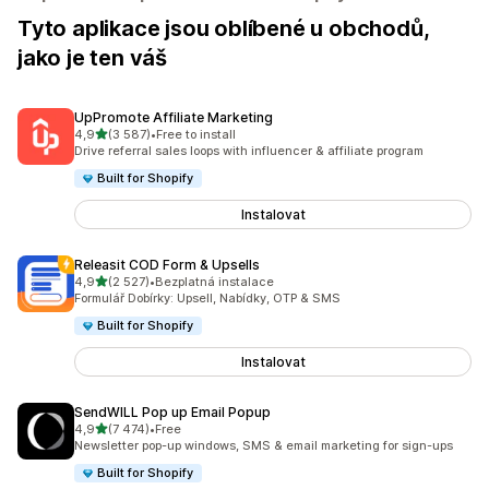
Tyto aplikace jsou oblíbené u obchodů,
jako je ten váš
UpPromote Affiliate Marketing
z 5 hvězd
4,9
(3 587)
•
Free to install
Celkový počet recenzí: 3587
Drive referral sales loops with influencer & affiliate program
Built for Shopify
Instalovat
Releasit COD Form & Upsells
z 5 hvězd
4,9
(2 527)
•
Bezplatná instalace
Celkový počet recenzí: 2527
Formulář Dobírky: Upsell, Nabídky, OTP & SMS
Built for Shopify
Instalovat
SendWILL Pop up Email Popup
z 5 hvězd
4,9
(7 474)
•
Free
Celkový počet recenzí: 7474
Newsletter pop-up windows, SMS & email marketing for sign-ups
Built for Shopify