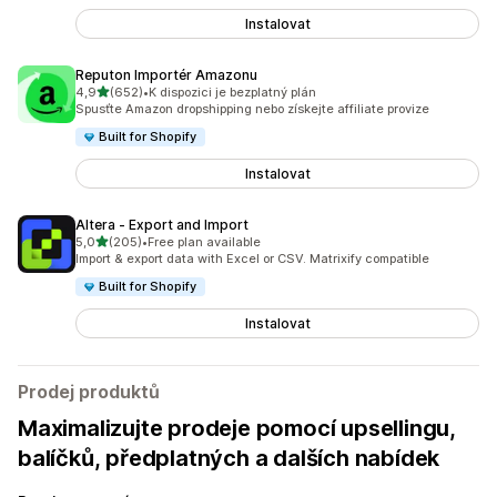
Instalovat
Reputon Importér Amazonu
z 5 hvězd
4,9
(652)
•
K dispozici je bezplatný plán
Celkový počet recenzí: 652
Spusťte Amazon dropshipping nebo získejte affiliate provize
Built for Shopify
Instalovat
Altera ‑ Export and Import
z 5 hvězd
5,0
(205)
•
Free plan available
Celkový počet recenzí: 205
Import & export data with Excel or CSV. Matrixify compatible
Built for Shopify
Instalovat
Prodej produktů
Maximalizujte prodeje pomocí upsellingu,
balíčků, předplatných a dalších nabídek