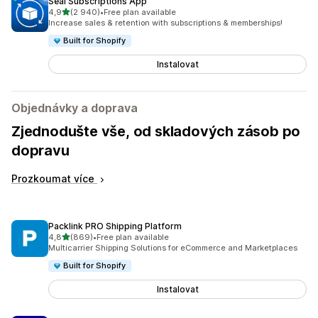
Seal Subscriptions App
z 5 hvězd
4,9
(2 940)
•
Free plan available
Celkový počet recenzí: 2940
Increase sales & retention with subscriptions & memberships!
Built for Shopify
Instalovat
Objednávky a doprava
Zjednodušte vše, od skladových zásob po
dopravu
Prozkoumat více
Packlink PRO Shipping Platform
z 5 hvězd
4,8
(869)
•
Free plan available
Celkový počet recenzí: 869
Multicarrier Shipping Solutions for eCommerce and Marketplaces
Built for Shopify
Instalovat