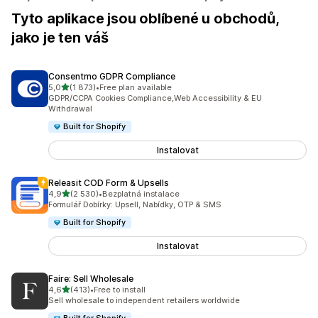
Tyto aplikace jsou oblíbené u obchodů,
jako je ten váš
Consentmo GDPR Compliance
z 5 hvězd
5,0
(1 873)
•
Free plan available
Celkový počet recenzí: 1873
GDPR/CCPA Cookies Compliance,Web Accessibility & EU
Withdrawal
Built for Shopify
Instalovat
Releasit COD Form & Upsells
z 5 hvězd
4,9
(2 530)
•
Bezplatná instalace
Celkový počet recenzí: 2530
Formulář Dobírky: Upsell, Nabídky, OTP & SMS
Built for Shopify
Instalovat
Faire: Sell Wholesale
z 5 hvězd
4,6
(413)
•
Free to install
Celkový počet recenzí: 413
Sell wholesale to independent retailers worldwide