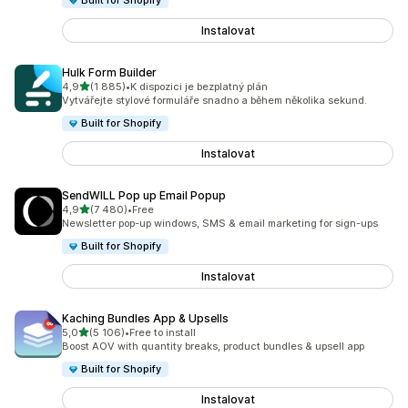
Built for Shopify
Instalovat
Hulk Form Builder
z 5 hvězd
4,9
(1 885)
•
K dispozici je bezplatný plán
Celkový počet recenzí: 1885
Vytvářejte stylové formuláře snadno a během několika sekund.
Built for Shopify
Instalovat
SendWILL Pop up Email Popup
z 5 hvězd
4,9
(7 480)
•
Free
Celkový počet recenzí: 7480
Newsletter pop-up windows, SMS & email marketing for sign-ups
Built for Shopify
Instalovat
Kaching Bundles App & Upsells
z 5 hvězd
5,0
(5 106)
•
Free to install
Celkový počet recenzí: 5106
Boost AOV with quantity breaks, product bundles & upsell app
Built for Shopify
Instalovat