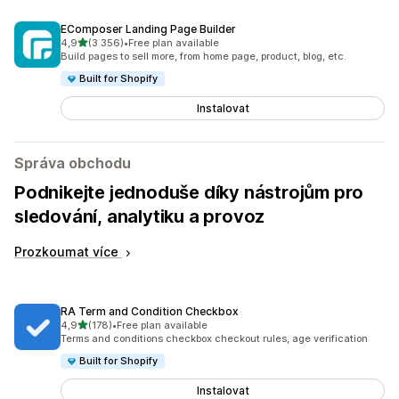
EComposer Landing Page Builder
z 5 hvězd
4,9
(3 356)
•
Free plan available
Celkový počet recenzí: 3356
Build pages to sell more, from home page, product, blog, etc.
Built for Shopify
Instalovat
Správa obchodu
Podnikejte jednoduše díky nástrojům pro
sledování, analytiku a provoz
Prozkoumat více
RA Term and Condition Checkbox
z 5 hvězd
4,9
(178)
•
Free plan available
Celkový počet recenzí: 178
Terms and conditions checkbox checkout rules, age verification
Built for Shopify
Instalovat