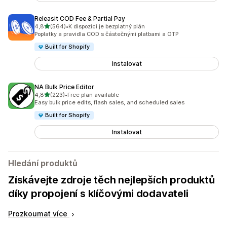
Releasit COD Fee & Partial Pay
z 5 hvězd
4,8
(564)
•
K dispozici je bezplatný plán
Celkový počet recenzí: 564
Poplatky a pravidla COD s částečnými platbami a OTP
Built for Shopify
Instalovat
NA Bulk Price Editor
z 5 hvězd
4,8
(223)
•
Free plan available
Celkový počet recenzí: 223
Easy bulk price edits, flash sales, and scheduled sales
Built for Shopify
Instalovat
Hledání produktů
Získávejte zdroje těch nejlepších produktů
díky propojení s klíčovými dodavateli
Prozkoumat více