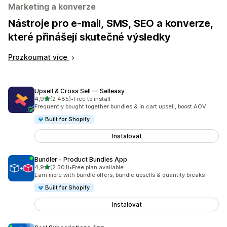
Marketing a konverze
Nástroje pro e-mail, SMS, SEO a konverze,
které přinášejí skutečné výsledky
Prozkoumat více
Upsell & Cross Sell — Selleasy
z 5 hvězd
4,9
(2 485)
•
Free to install
Celkový počet recenzí: 2485
Frequently bought together bundles & in cart upsell, boost AOV
Built for Shopify
Instalovat
Bundler ‑ Product Bundles App
z 5 hvězd
4,9
(2 501)
•
Free plan available
Celkový počet recenzí: 2501
Earn more with bundle offers, bundle upsells & quantity breaks
Built for Shopify
Instalovat