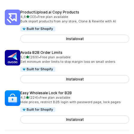
ProductUpload.ai Copy Products
z 5 hvězd
4,8
(33)
•
Free plan available
Celkový počet recenzí: 33
Bulk import products from any store, Clone & Rewrite with AI
Built for Shopify
Instalovat
Avada B2B Order Limits
z 5 hvězd
5,0
(269)
•
Free plan available
Celkový počet recenzí: 269
Set minimum order limits to stop margin loss on small orders
Built for Shopify
Instalovat
Easy Wholesale Lock for B2B
z 5 hvězd
4,5
(224)
•
Free plan available
Celkový počet recenzí: 224
Hide prices, restrict B2B login with password page, lock pages
Built for Shopify
Instalovat