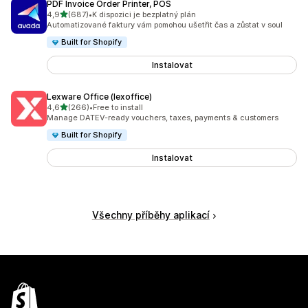
PDF Invoice Order Printer, POS
z 5 hvězd
4,9
(687)
•
K dispozici je bezplatný plán
Celkový počet recenzí: 687
Automatizované faktury vám pomohou ušetřit čas a zůstat v soul
Built for Shopify
Instalovat
Lexware Office (lexoffice)
z 5 hvězd
4,6
(266)
•
Free to install
Celkový počet recenzí: 266
Manage DATEV-ready vouchers, taxes, payments & customers
Built for Shopify
Instalovat
Všechny příběhy aplikací