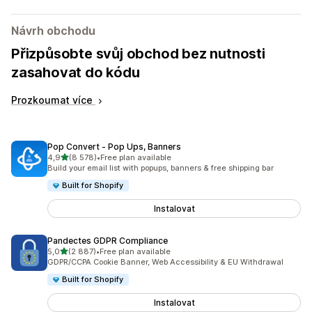
Návrh obchodu
Přizpůsobte svůj obchod bez nutnosti
zasahovat do kódu
Prozkoumat více
Pop Convert ‑ Pop Ups, Banners
z 5 hvězd
4,9
(8 578)
•
Free plan available
Celkový počet recenzí: 8578
Build your email list with popups, banners & free shipping bar
Built for Shopify
Instalovat
Pandectes GDPR Compliance
z 5 hvězd
5,0
(2 887)
•
Free plan available
Celkový počet recenzí: 2887
GDPR/CCPA Cookie Banner, Web Accessibility & EU Withdrawal
Built for Shopify
Instalovat