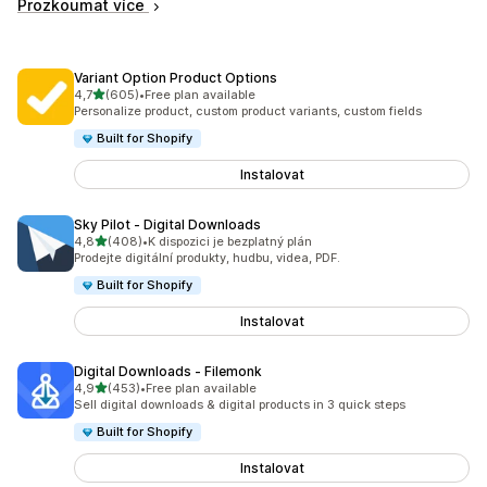
Prozkoumat více
Variant Option Product Options
z 5 hvězd
4,7
(605)
•
Free plan available
Celkový počet recenzí: 605
Personalize product, custom product variants, custom fields
Built for Shopify
Instalovat
Sky Pilot ‑ Digital Downloads
z 5 hvězd
4,8
(408)
•
K dispozici je bezplatný plán
Celkový počet recenzí: 408
Prodejte digitální produkty, hudbu, videa, PDF.
Built for Shopify
Instalovat
Digital Downloads ‑ Filemonk
z 5 hvězd
4,9
(453)
•
Free plan available
Celkový počet recenzí: 453
Sell digital downloads & digital products in 3 quick steps
Built for Shopify
Instalovat