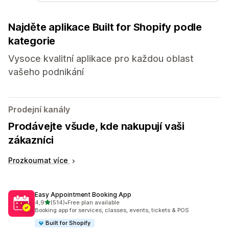
Najděte aplikace Built for Shopify podle
kategorie
Vysoce kvalitní aplikace pro každou oblast
vašeho podnikání
Prodejní kanály
Prodávejte všude, kde nakupují vaši
zákazníci
Prozkoumat více
Easy Appointment Booking App
z 5 hvězd
4,9
(514)
•
Free plan available
Celkový počet recenzí: 514
Booking app for services, classes, events, tickets & POS
Built for Shopify