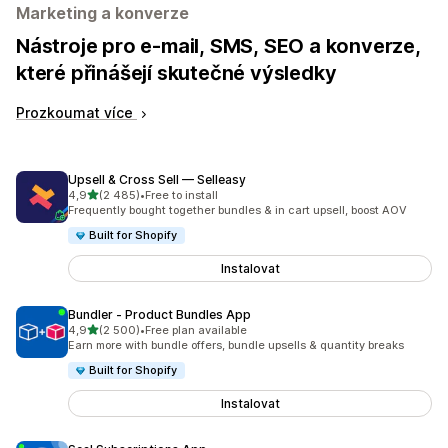
Marketing a konverze
Nástroje pro e-mail, SMS, SEO a konverze,
které přinášejí skutečné výsledky
Prozkoumat více
Upsell & Cross Sell — Selleasy
z 5 hvězd
4,9
(2 485)
•
Free to install
Celkový počet recenzí: 2485
Frequently bought together bundles & in cart upsell, boost AOV
Built for Shopify
Instalovat
Bundler ‑ Product Bundles App
z 5 hvězd
4,9
(2 500)
•
Free plan available
Celkový počet recenzí: 2500
Earn more with bundle offers, bundle upsells & quantity breaks
Built for Shopify
Instalovat