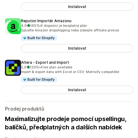
Instalovat
Reputon Importér Amazonu
z 5 hvězd
4,9
(651)
•
K dispozici je bezplatný plán
Celkový počet recenzí: 651
Spusťte Amazon dropshipping nebo získejte affiliate provize
Built for Shopify
Instalovat
Altera ‑ Export and Import
z 5 hvězd
5,0
(205)
•
Free plan available
Celkový počet recenzí: 205
Import & export data with Excel or CSV. Matrixify compatible
Built for Shopify
Instalovat
Prodej produktů
Maximalizujte prodeje pomocí upsellingu,
balíčků, předplatných a dalších nabídek