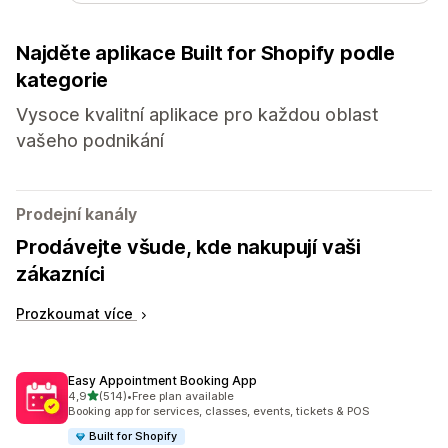
Najděte aplikace Built for Shopify podle
kategorie
Vysoce kvalitní aplikace pro každou oblast
vašeho podnikání
Prodejní kanály
Prodávejte všude, kde nakupují vaši
zákazníci
Prozkoumat více
Easy Appointment Booking App
z 5 hvězd
4,9
(514)
•
Free plan available
Celkový počet recenzí: 514
Booking app for services, classes, events, tickets & POS
Built for Shopify