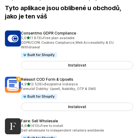
Tyto aplikace jsou oblíbené u obchodů,
jako je ten váš
Consentmo GDPR Compliance
z 5 hvězd
5,0
(1 873)
•
Free plan available
Celkový počet recenzí: 1873
GDPR/CCPA Cookies Compliance,Web Accessibility & EU
Withdrawal
Built for Shopify
Instalovat
Releasit COD Form & Upsells
z 5 hvězd
4,9
(2 528)
•
Bezplatná instalace
Celkový počet recenzí: 2528
Formulář Dobírky: Upsell, Nabídky, OTP & SMS
Built for Shopify
Instalovat
Faire: Sell Wholesale
z 5 hvězd
4,6
(413)
•
Free to install
Celkový počet recenzí: 413
Sell wholesale to independent retailers worldwide