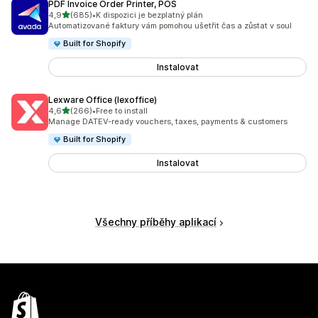
PDF Invoice Order Printer, POS
z 5 hvězd
4,9
(685)
•
K dispozici je bezplatný plán
Celkový počet recenzí: 685
Automatizované faktury vám pomohou ušetřit čas a zůstat v soul
Built for Shopify
Instalovat
Lexware Office (lexoffice)
z 5 hvězd
4,6
(266)
•
Free to install
Celkový počet recenzí: 266
Manage DATEV-ready vouchers, taxes, payments & customers
Built for Shopify
Instalovat
Všechny příběhy aplikací