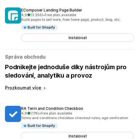
EComposer Landing Page Builder
z 5 hvězd
4,9
(3 356)
•
Free plan available
Celkový počet recenzí: 3356
Build pages to sell more, from home page, product, blog, etc.
Built for Shopify
Instalovat
Správa obchodu
Podnikejte jednoduše díky nástrojům pro
sledování, analytiku a provoz
Prozkoumat více
RA Term and Condition Checkbox
z 5 hvězd
4,9
(178)
•
Free plan available
Celkový počet recenzí: 178
Terms and conditions checkbox checkout rules, age verification
Built for Shopify
Instalovat