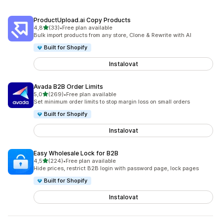
ProductUpload.ai Copy Products
z 5 hvězd
4,8
(33)
•
Free plan available
Celkový počet recenzí: 33
Bulk import products from any store, Clone & Rewrite with AI
Built for Shopify
Instalovat
Avada B2B Order Limits
z 5 hvězd
5,0
(269)
•
Free plan available
Celkový počet recenzí: 269
Set minimum order limits to stop margin loss on small orders
Built for Shopify
Instalovat
Easy Wholesale Lock for B2B
z 5 hvězd
4,5
(224)
•
Free plan available
Celkový počet recenzí: 224
Hide prices, restrict B2B login with password page, lock pages
Built for Shopify
Instalovat