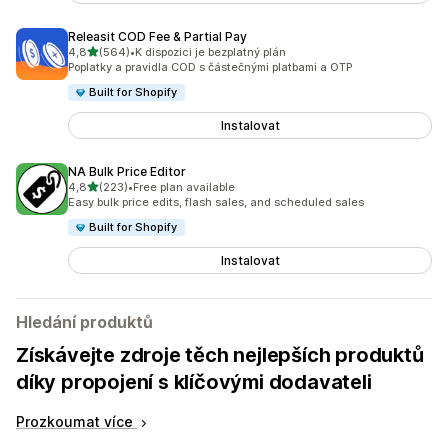
Releasit COD Fee & Partial Pay
z 5 hvězd
4,8
(564)
•
K dispozici je bezplatný plán
Celkový počet recenzí: 564
Poplatky a pravidla COD s částečnými platbami a OTP
Built for Shopify
Instalovat
NA Bulk Price Editor
z 5 hvězd
4,8
(223)
•
Free plan available
Celkový počet recenzí: 223
Easy bulk price edits, flash sales, and scheduled sales
Built for Shopify
Instalovat
Hledání produktů
Získávejte zdroje těch nejlepších produktů
díky propojení s klíčovými dodavateli
Prozkoumat více