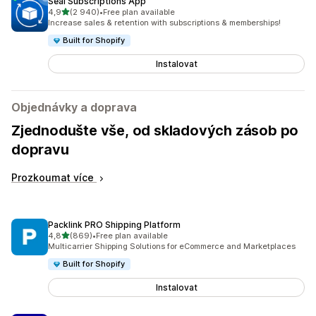
Seal Subscriptions App
z 5 hvězd
4,9
(2 940)
•
Free plan available
Celkový počet recenzí: 2940
Increase sales & retention with subscriptions & memberships!
Built for Shopify
Instalovat
Objednávky a doprava
Zjednodušte vše, od skladových zásob po
dopravu
Prozkoumat více
Packlink PRO Shipping Platform
z 5 hvězd
4,8
(869)
•
Free plan available
Celkový počet recenzí: 869
Multicarrier Shipping Solutions for eCommerce and Marketplaces
Built for Shopify
Instalovat