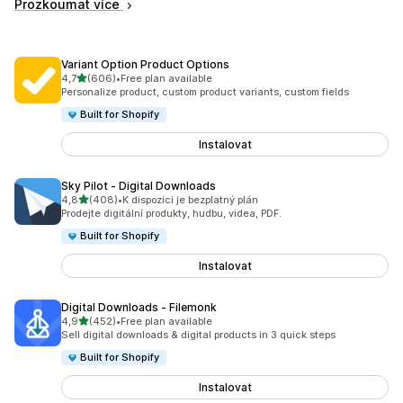
Prozkoumat více
Variant Option Product Options
z 5 hvězd
4,7
(606)
•
Free plan available
Celkový počet recenzí: 606
Personalize product, custom product variants, custom fields
Built for Shopify
Instalovat
Sky Pilot ‑ Digital Downloads
z 5 hvězd
4,8
(408)
•
K dispozici je bezplatný plán
Celkový počet recenzí: 408
Prodejte digitální produkty, hudbu, videa, PDF.
Built for Shopify
Instalovat
Digital Downloads ‑ Filemonk
z 5 hvězd
4,9
(452)
•
Free plan available
Celkový počet recenzí: 452
Sell digital downloads & digital products in 3 quick steps
Built for Shopify
Instalovat