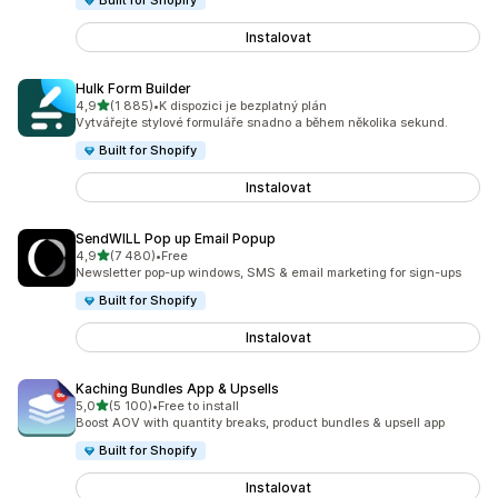
Built for Shopify
Instalovat
Hulk Form Builder
z 5 hvězd
4,9
(1 885)
•
K dispozici je bezplatný plán
Celkový počet recenzí: 1885
Vytvářejte stylové formuláře snadno a během několika sekund.
Built for Shopify
Instalovat
SendWILL Pop up Email Popup
z 5 hvězd
4,9
(7 480)
•
Free
Celkový počet recenzí: 7480
Newsletter pop-up windows, SMS & email marketing for sign-ups
Built for Shopify
Instalovat
Kaching Bundles App & Upsells
z 5 hvězd
5,0
(5 100)
•
Free to install
Celkový počet recenzí: 5100
Boost AOV with quantity breaks, product bundles & upsell app
Built for Shopify
Instalovat