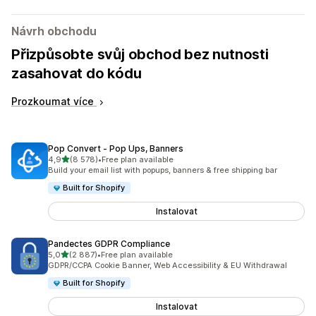
Návrh obchodu
Přizpůsobte svůj obchod bez nutnosti
zasahovat do kódu
Prozkoumat více
Pop Convert ‑ Pop Ups, Banners
z 5 hvězd
4,9
(8 578)
•
Free plan available
Celkový počet recenzí: 8578
Build your email list with popups, banners & free shipping bar
Built for Shopify
Instalovat
Pandectes GDPR Compliance
z 5 hvězd
5,0
(2 887)
•
Free plan available
Celkový počet recenzí: 2887
GDPR/CCPA Cookie Banner, Web Accessibility & EU Withdrawal
Built for Shopify
Instalovat