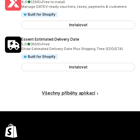
z 5 hvězd
4,6
(266)
•
Free to install
Celkový počet recenzí: 266
Manage DATEV-ready vouchers, taxes, payments & customers
Built for Shopify
Instalovat
Essent Estimated Delivery Date
z 5 hvězd
5,0
(869)
•
Free
Celkový počet recenzí: 869
Show Estimated Delivery Date Plus Shipping Time (EDD/ETA)
Built for Shopify
Instalovat
Všechny příběhy aplikací