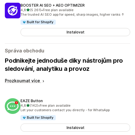
BOOSTER AI SEO + AEO OPTIMIZER
z 5 hvězd
4,8
(5 261)
•
Free plan available
Celkový počet recenzí: 5261
The trusted AI SEO app for speed, sharp images, higher ranks ↑
Built for Shopify
Instalovat
Správa obchodu
Podnikejte jednoduše díky nástrojům pro
sledování, analytiku a provoz
Prozkoumat více
EAZE Button
z 5 hvězd
4,8
(142)
•
Free plan available
Celkový počet recenzí: 142
Let your customers contact you directly - for WhatsApp
Built for Shopify
Instalovat