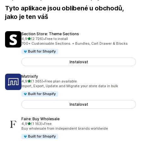
Tyto aplikace jsou oblíbené u obchodů,
jako je ten váš
Section Store: Theme Sections
z 5 hvězd
4,9
(2 726)
•
Free to install
Celkový počet recenzí: 2726
700+ Customisable Sections. + Bundles, Cart Drawer & Blocks
Built for Shopify
Instalovat
Matrixify
z 5 hvězd
4,9
(1 365)
•
Free plan available
Celkový počet recenzí: 1365
Import, Export, Update and Migrate your store data in bulk
Built for Shopify
Instalovat
Faire: Buy Wholesale
z 5 hvězd
4,9
(1 163)
•
Free
Celkový počet recenzí: 1163
Buy wholesale from independent brands worldwide
Built for Shopify