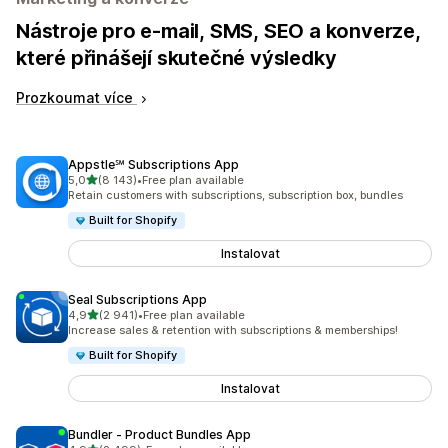
Nástroje pro e-mail, SMS, SEO a konverze,
které přinášejí skutečné výsledky
Prozkoumat více
Appstle℠ Subscriptions App
z 5 hvězd
5,0
(8 143)
•
Free plan available
Celkový počet recenzí: 8143
Retain customers with subscriptions, subscription box, bundles
Built for Shopify
Instalovat
Seal Subscriptions App
z 5 hvězd
4,9
(2 941)
•
Free plan available
Celkový počet recenzí: 2941
Increase sales & retention with subscriptions & memberships!
Built for Shopify
Instalovat
Bundler ‑ Product Bundles App