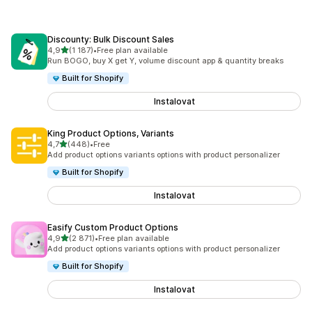
Discounty: Bulk Discount Sales
z 5 hvězd
4,9
(1 187)
•
Free plan available
Celkový počet recenzí: 1187
Run BOGO, buy X get Y, volume discount app & quantity breaks
Built for Shopify
Instalovat
King Product Options, Variants
z 5 hvězd
4,7
(448)
•
Free
Celkový počet recenzí: 448
Add product options variants options with product personalizer
Built for Shopify
Instalovat
Easify Custom Product Options
z 5 hvězd
4,9
(2 871)
•
Free plan available
Celkový počet recenzí: 2871
Add product options variants options with product personalizer
Built for Shopify
Instalovat