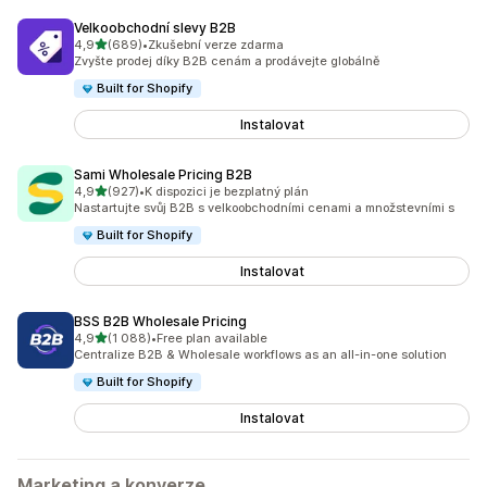
Velkoobchodní slevy B2B
z 5 hvězd
4,9
(689)
•
Zkušební verze zdarma
Celkový počet recenzí: 689
Zvyšte prodej díky B2B cenám a prodávejte globálně
Built for Shopify
Instalovat
Sami Wholesale Pricing B2B
z 5 hvězd
4,9
(927)
•
K dispozici je bezplatný plán
Celkový počet recenzí: 927
Nastartujte svůj B2B s velkoobchodními cenami a množstevními s
Built for Shopify
Instalovat
BSS B2B Wholesale Pricing
z 5 hvězd
4,9
(1 088)
•
Free plan available
Celkový počet recenzí: 1088
Centralize B2B & Wholesale workflows as an all-in-one solution
Built for Shopify
Instalovat
Marketing a konverze