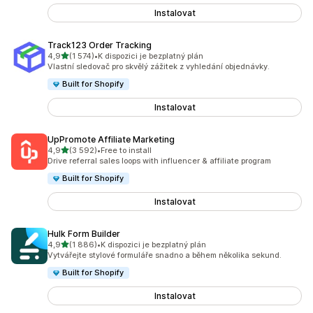
Instalovat
Track123 Order Tracking
z 5 hvězd
4,9
(1 574)
•
K dispozici je bezplatný plán
Celkový počet recenzí: 1574
Vlastní sledovač pro skvělý zážitek z vyhledání objednávky.
Built for Shopify
Instalovat
UpPromote Affiliate Marketing
z 5 hvězd
4,9
(3 592)
•
Free to install
Celkový počet recenzí: 3592
Drive referral sales loops with influencer & affiliate program
Built for Shopify
Instalovat
Hulk Form Builder
z 5 hvězd
4,9
(1 886)
•
K dispozici je bezplatný plán
Celkový počet recenzí: 1886
Vytvářejte stylové formuláře snadno a během několika sekund.
Built for Shopify
Instalovat