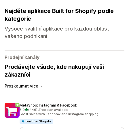
Najděte aplikace Built for Shopify podle
kategorie
Vysoce kvalitní aplikace pro každou oblast
vašeho podnikání
Prodejní kanály
Prodávejte všude, kde nakupují vaši
zákazníci
Prozkoumat více
MetaShop: Instagram & Facebook
z 5 hvězd
5,0
(446)
•
Free plan available
Celkový počet recenzí: 446
Boost sales with Facebook and Instagram shopping.
Built for Shopify