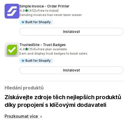
Simple Invoice ‑ Order Printer
z 5 hvězd
4,9
(412)
•
Free to install
Celkový počet recenzí: 412
Sending invoices has never been easier.
Built for Shopify
Instalovat
TrustedSite ‑ Trust Badges
z 5 hvězd
4,4
(154)
•
Free plan available
Celkový počet recenzí: 154
Earn and display trust badges to boost sales
Built for Shopify
Instalovat
Hledání produktů
Získávejte zdroje těch nejlepších produktů
díky propojení s klíčovými dodavateli
Prozkoumat více