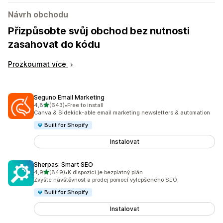
Návrh obchodu
Přizpůsobte svůj obchod bez nutnosti
zasahovat do kódu
Prozkoumat více
Seguno Email Marketing
z 5 hvězd
4,8
(643)
•
Free to install
Celkový počet recenzí: 643
Canva & Sidekick-able email marketing newsletters & automation
Built for Shopify
Instalovat
Sherpas: Smart SEO
z 5 hvězd
4,9
(849)
•
K dispozici je bezplatný plán
Celkový počet recenzí: 849
Zvyšte návštěvnost a prodej pomocí vylepšeného SEO.
Built for Shopify
Instalovat