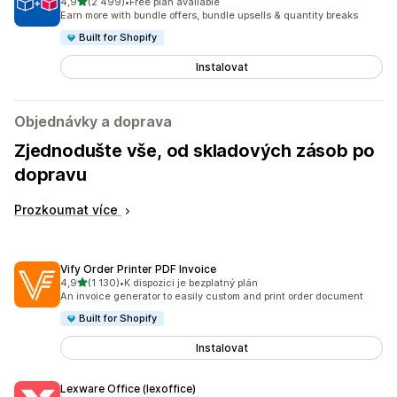
z 5 hvězd
4,9
(2 499)
•
Free plan available
Celkový počet recenzí: 2499
Earn more with bundle offers, bundle upsells & quantity breaks
Built for Shopify
Instalovat
Objednávky a doprava
Zjednodušte vše, od skladových zásob po
dopravu
Prozkoumat více
Vify Order Printer PDF Invoice
z 5 hvězd
4,9
(1 130)
•
K dispozici je bezplatný plán
Celkový počet recenzí: 1130
An invoice generator to easily custom and print order document
Built for Shopify
Instalovat
Lexware Office (lexoffice)