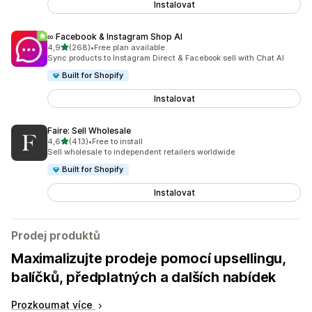
Instalovat
∞ Facebook & Instagram Shop AI
z 5 hvězd
4,9
(268)
•
Free plan available
Celkový počet recenzí: 268
Sync products to Instagram Direct & Facebook sell with Chat AI
Built for Shopify
Instalovat
Faire: Sell Wholesale
z 5 hvězd
4,6
(413)
•
Free to install
Celkový počet recenzí: 413
Sell wholesale to independent retailers worldwide
Built for Shopify
Instalovat
Prodej produktů
Maximalizujte prodeje pomocí upsellingu,
balíčků, předplatných a dalších nabídek
Prozkoumat více