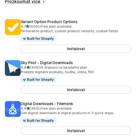
Prozkoumat více
Variant Option Product Options
z 5 hvězd
4,7
(606)
•
Free plan available
Celkový počet recenzí: 606
Personalize product, custom product variants, custom fields
Built for Shopify
Instalovat
Sky Pilot ‑ Digital Downloads
z 5 hvězd
4,8
(408)
•
K dispozici je bezplatný plán
Celkový počet recenzí: 408
Prodejte digitální produkty, hudbu, videa, PDF.
Built for Shopify
Instalovat
Digital Downloads ‑ Filemonk
z 5 hvězd
4,9
(453)
•
Free plan available
Celkový počet recenzí: 453
Sell digital downloads & digital products in 3 quick steps
Built for Shopify
Instalovat