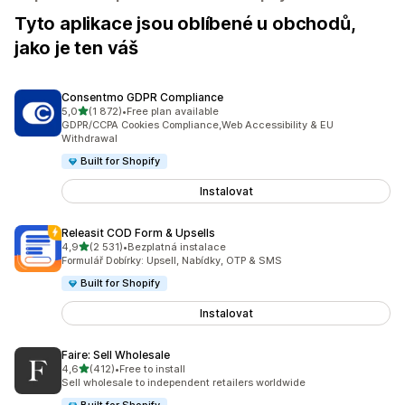
Tyto aplikace jsou oblíbené u obchodů,
jako je ten váš
Consentmo GDPR Compliance
z 5 hvězd
5,0
(1 872)
•
Free plan available
Celkový počet recenzí: 1872
GDPR/CCPA Cookies Compliance,Web Accessibility & EU
Withdrawal
Built for Shopify
Instalovat
Releasit COD Form & Upsells
z 5 hvězd
4,9
(2 531)
•
Bezplatná instalace
Celkový počet recenzí: 2531
Formulář Dobírky: Upsell, Nabídky, OTP & SMS
Built for Shopify
Instalovat
Faire: Sell Wholesale
z 5 hvězd
4,6
(412)
•
Free to install
Celkový počet recenzí: 412
Sell wholesale to independent retailers worldwide