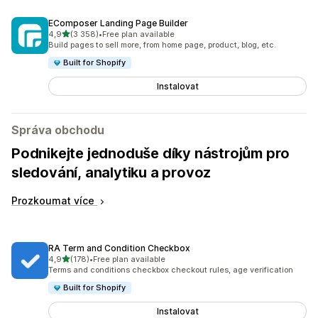
EComposer Landing Page Builder
z 5 hvězd
4,9
(3 358)
•
Free plan available
Celkový počet recenzí: 3358
Build pages to sell more, from home page, product, blog, etc.
Built for Shopify
Instalovat
Správa obchodu
Podnikejte jednoduše díky nástrojům pro
sledování, analytiku a provoz
Prozkoumat více
RA Term and Condition Checkbox
z 5 hvězd
4,9
(178)
•
Free plan available
Celkový počet recenzí: 178
Terms and conditions checkbox checkout rules, age verification
Built for Shopify
Instalovat