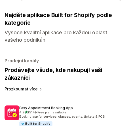
Najděte aplikace Built for Shopify podle
kategorie
Vysoce kvalitní aplikace pro každou oblast
vašeho podnikání
Prodejní kanály
Prodávejte všude, kde nakupují vaši
zákazníci
Prozkoumat více
Easy Appointment Booking App
z 5 hvězd
4,9
(514)
•
Free plan available
Celkový počet recenzí: 514
Booking app for services, classes, events, tickets & POS
Built for Shopify