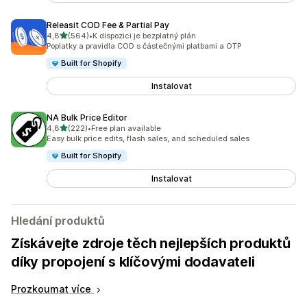
Releasit COD Fee & Partial Pay
z 5 hvězd
4,8
(564)
•
K dispozici je bezplatný plán
Celkový počet recenzí: 564
Poplatky a pravidla COD s částečnými platbami a OTP
Built for Shopify
Instalovat
NA Bulk Price Editor
z 5 hvězd
4,8
(222)
•
Free plan available
Celkový počet recenzí: 222
Easy bulk price edits, flash sales, and scheduled sales
Built for Shopify
Instalovat
Hledání produktů
Získávejte zdroje těch nejlepších produktů
díky propojení s klíčovými dodavateli
Prozkoumat více