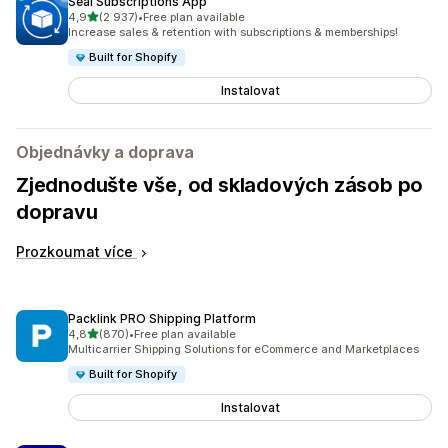
Seal Subscriptions App
z 5 hvězd
4,9
(2 937)
•
Free plan available
Celkový počet recenzí: 2937
Increase sales & retention with subscriptions & memberships!
Built for Shopify
Instalovat
Objednávky a doprava
Zjednodušte vše, od skladových zásob po
dopravu
Prozkoumat více
Packlink PRO Shipping Platform
z 5 hvězd
4,8
(870)
•
Free plan available
Celkový počet recenzí: 870
Multicarrier Shipping Solutions for eCommerce and Marketplaces
Built for Shopify
Instalovat