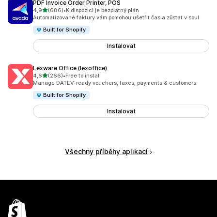
PDF Invoice Order Printer, POS
z 5 hvězd
4,9
(686)
•
K dispozici je bezplatný plán
Celkový počet recenzí: 686
Automatizované faktury vám pomohou ušetřit čas a zůstat v soul
Built for Shopify
Instalovat
Lexware Office (lexoffice)
z 5 hvězd
4,6
(266)
•
Free to install
Celkový počet recenzí: 266
Manage DATEV-ready vouchers, taxes, payments & customers
Built for Shopify
Instalovat
Všechny příběhy aplikací