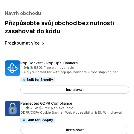
Návrh obchodu
Přizpůsobte svůj obchod bez nutnosti
zasahovat do kódu
Prozkoumat více
Pop Convert ‑ Pop Ups, Banners
z 5 hvězd
4,9
(8 580)
•
Free plan available
Celkový počet recenzí: 8580
Build your email list with popups, banners & free shipping bar
Built for Shopify
Instalovat
Pandectes GDPR Compliance
z 5 hvězd
5,0
(2 887)
•
Free plan available
Celkový počet recenzí: 2887
GDPR/CCPA Cookie Banner, Web Accessibility & EU Withdrawal
Built for Shopify
Instalovat