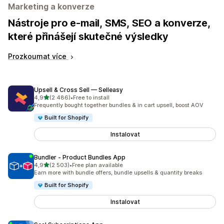
Marketing a konverze
Nástroje pro e-mail, SMS, SEO a konverze,
které přinášejí skutečné výsledky
Prozkoumat více
Upsell & Cross Sell — Selleasy
z 5 hvězd
4,9
(2 486)
•
Free to install
Celkový počet recenzí: 2486
Frequently bought together bundles & in cart upsell, boost AOV
Built for Shopify
Instalovat
Bundler ‑ Product Bundles App
z 5 hvězd
4,9
(2 503)
•
Free plan available
Celkový počet recenzí: 2503
Earn more with bundle offers, bundle upsells & quantity breaks
Built for Shopify
Instalovat