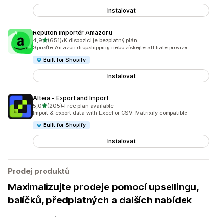
Instalovat
Reputon Importér Amazonu
z 5 hvězd
4,9
(651)
•
K dispozici je bezplatný plán
Celkový počet recenzí: 651
Spusťte Amazon dropshipping nebo získejte affiliate provize
Built for Shopify
Instalovat
Altera ‑ Export and Import
z 5 hvězd
5,0
(205)
•
Free plan available
Celkový počet recenzí: 205
Import & export data with Excel or CSV. Matrixify compatible
Built for Shopify
Instalovat
Prodej produktů
Maximalizujte prodeje pomocí upsellingu,
balíčků, předplatných a dalších nabídek