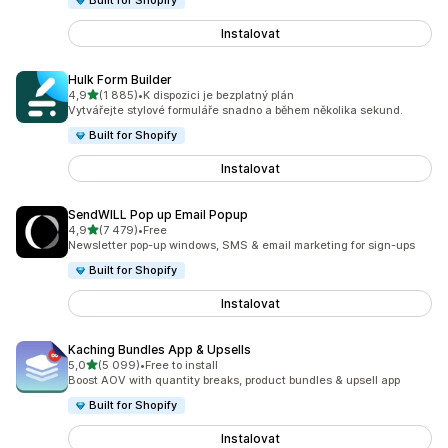
Built for Shopify
Instalovat
Hulk Form Builder
z 5 hvězd
4,9
(1 885)
•
K dispozici je bezplatný plán
Celkový počet recenzí: 1885
Vytvářejte stylové formuláře snadno a během několika sekund.
Built for Shopify
Instalovat
SendWILL Pop up Email Popup
z 5 hvězd
4,9
(7 479)
•
Free
Celkový počet recenzí: 7479
Newsletter pop-up windows, SMS & email marketing for sign-ups
Built for Shopify
Instalovat
Kaching Bundles App & Upsells
z 5 hvězd
5,0
(5 099)
•
Free to install
Celkový počet recenzí: 5099
Boost AOV with quantity breaks, product bundles & upsell app
Built for Shopify
Instalovat