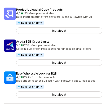
ProductUpload.ai Copy Products
z 5 hvězd
4,8
(33)
•
Free plan available
Celkový počet recenzí: 33
Bulk import products from any store, Clone & Rewrite with AI
Built for Shopify
Instalovat
Avada B2B Order Limits
z 5 hvězd
5,0
(269)
•
Free plan available
Celkový počet recenzí: 269
Set minimum order limits to stop margin loss on small orders
Built for Shopify
Instalovat
Easy Wholesale Lock for B2B
z 5 hvězd
4,5
(224)
•
Free plan available
Celkový počet recenzí: 224
Hide prices, restrict B2B login with password page, lock pages
Built for Shopify
Instalovat