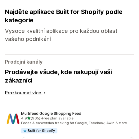
Najděte aplikace Built for Shopify podle
kategorie
Vysoce kvalitní aplikace pro každou oblast
vašeho podnikání
Prodejní kanály
Prodávejte všude, kde nakupují vaši
zákazníci
Prozkoumat více
Multifeed Google Shopping Feed
z 5 hvězd
4,9
(965)
•
Free plan available
Celkový počet recenzí: 965
Feeds & conversion tracking for Google, Facebook, Awin & more
Built for Shopify