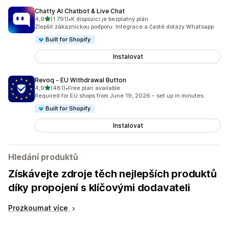
Chatty AI Chatbot & Live Chat
z 5 hvězd
4,9
(1 791)
•
K dispozici je bezplatný plán
Celkový počet recenzí: 1791
Zlepšit zákaznickou podporu: Integrace a časté dotazy Whatsapp
Built for Shopify
Instalovat
Revoq ‑ EU Withdrawal Button
z 5 hvězd
4,9
(481)
•
Free plan available
Celkový počet recenzí: 481
Required for EU shops from June 19, 2026 – set up in minutes.
Built for Shopify
Instalovat
Hledání produktů
Získávejte zdroje těch nejlepších produktů
díky propojení s klíčovými dodavateli
Prozkoumat více