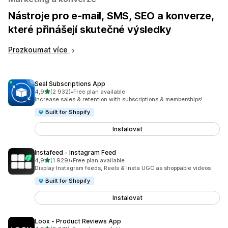
Nástroje pro e-mail, SMS, SEO a konverze,
které přinášejí skutečné výsledky
Prozkoumat více
Seal Subscriptions App
z 5 hvězd
4,9
(2 932)
•
Free plan available
Celkový počet recenzí: 2932
Increase sales & retention with subscriptions & memberships!
Built for Shopify
Instalovat
Instafeed ‑ Instagram Feed
z 5 hvězd
4,9
(1 929)
•
Free plan available
Celkový počet recenzí: 1929
Display Instagram feeds, Reels & Insta UGC as shoppable videos
Built for Shopify
Instalovat
Loox ‑ Product Reviews App