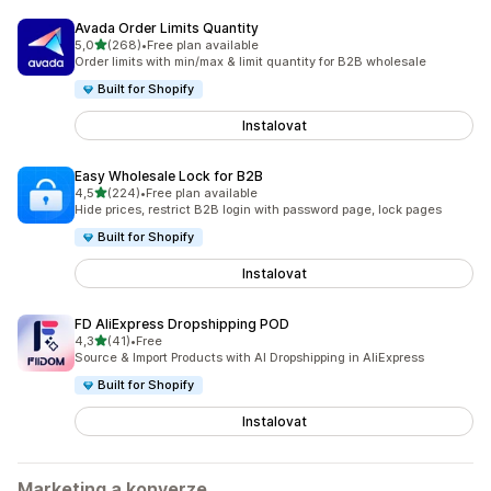
Avada Order Limits Quantity
z 5 hvězd
5,0
(268)
•
Free plan available
Celkový počet recenzí: 268
Order limits with min/max & limit quantity for B2B wholesale
Built for Shopify
Instalovat
Easy Wholesale Lock for B2B
z 5 hvězd
4,5
(224)
•
Free plan available
Celkový počet recenzí: 224
Hide prices, restrict B2B login with password page, lock pages
Built for Shopify
Instalovat
FD AliExpress Dropshipping POD
z 5 hvězd
4,3
(41)
•
Free
Celkový počet recenzí: 41
Source & Import Products with AI Dropshipping in AliExpress
Built for Shopify
Instalovat
Marketing a konverze