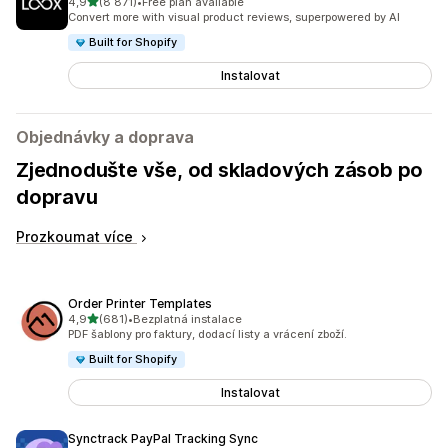
z 5 hvězd
4,9
(8 871)
•
Free plan available
Celkový počet recenzí: 8871
Convert more with visual product reviews, superpowered by AI
Built for Shopify
Instalovat
Objednávky a doprava
Zjednodušte vše, od skladových zásob po
dopravu
Prozkoumat více
Order Printer Templates
z 5 hvězd
4,9
(681)
•
Bezplatná instalace
Celkový počet recenzí: 681
PDF šablony pro faktury, dodací listy a vrácení zboží.
Built for Shopify
Instalovat
Synctrack PayPal Tracking Sync