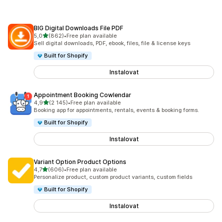
BIG Digital Downloads File PDF
z 5 hvězd
5,0
(862)
•
Free plan available
Celkový počet recenzí: 862
Sell digital downloads, PDF, ebook, files, file & license keys
Built for Shopify
Instalovat
Appointment Booking Cowlendar
z 5 hvězd
4,9
(2 145)
•
Free plan available
Celkový počet recenzí: 2145
Booking app for appointments, rentals, events & booking forms.
Built for Shopify
Instalovat
Variant Option Product Options
z 5 hvězd
4,7
(606)
•
Free plan available
Celkový počet recenzí: 606
Personalize product, custom product variants, custom fields
Built for Shopify
Instalovat