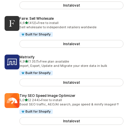
Instalovat
Faire: Sell Wholesale
z 5 hvězd
4,6
(412)
•
Free to install
Celkový počet recenzí: 412
Sell wholesale to independent retailers worldwide
Built for Shopify
Instalovat
Matrixify
z 5 hvězd
4,9
(1 357)
•
Free plan available
Celkový počet recenzí: 1357
Import, Export, Update and Migrate your store data in bulk
Built for Shopify
Instalovat
Tiny SEO Speed Image Optimizer
z 5 hvězd
5,0
(2 244)
•
Free to install
Celkový počet recenzí: 2244
Boost SEO traffic, AEO/AI search, page speed & minify images!↑
Built for Shopify
Instalovat