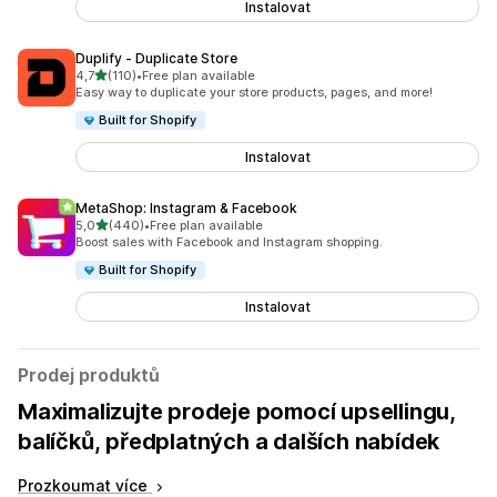
Instalovat
Duplify ‑ Duplicate Store
z 5 hvězd
4,7
(110)
•
Free plan available
Celkový počet recenzí: 110
Easy way to duplicate your store products, pages, and more!
Built for Shopify
Instalovat
MetaShop: Instagram & Facebook
z 5 hvězd
5,0
(440)
•
Free plan available
Celkový počet recenzí: 440
Boost sales with Facebook and Instagram shopping.
Built for Shopify
Instalovat
Prodej produktů
Maximalizujte prodeje pomocí upsellingu,
balíčků, předplatných a dalších nabídek
Prozkoumat více