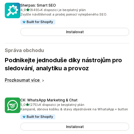
Sherpas: Smart SEO
z 5 hvězd
4,9
(849)
•
K dispozici je bezplatný plán
Celkový počet recenzí: 849
Zvyšte návštěvnost a prodej pomocí vylepšeného SEO.
Built for Shopify
Instalovat
Správa obchodu
Podnikejte jednoduše díky nástrojům pro
sledování, analytiku a provoz
Prozkoumat více
CK: WhatsApp Marketing & Chat
z 5 hvězd
5,0
(275)
•
K dispozici je bezplatný plán
Celkový počet recenzí: 275
Kampaně, obnova košíku & stavy objednávek na WhatsApp + button
Built for Shopify
Instalovat