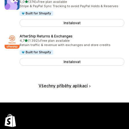
z 5 hvězd
5,0
(374)
•
Free plan available
Celkový počet recenzí: 374
Stripe & PayPal Sync Tracking to avoid PayPal Holds & Reserves
Built for Shopify
Instalovat
AfterShip Returns & Exchanges
z 5 hvězd
4,7
(1 392)
•
Free plan available
Celkový počet recenzí: 1392
Retain traffic & revenue with exchanges and store credits
Built for Shopify
Instalovat
Všechny příběhy aplikací