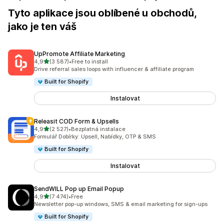
Tyto aplikace jsou oblíbené u obchodů,
jako je ten váš
UpPromote Affiliate Marketing
z 5 hvězd
4,9
(3 587)
•
Free to install
Celkový počet recenzí: 3587
Drive referral sales loops with influencer & affiliate program
Built for Shopify
Instalovat
Releasit COD Form & Upsells
z 5 hvězd
4,9
(2 527)
•
Bezplatná instalace
Celkový počet recenzí: 2527
Formulář Dobírky: Upsell, Nabídky, OTP & SMS
Built for Shopify
Instalovat
SendWILL Pop up Email Popup
z 5 hvězd
4,9
(7 474)
•
Free
Celkový počet recenzí: 7474
Newsletter pop-up windows, SMS & email marketing for sign-ups
Built for Shopify