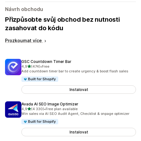
Návrh obchodu
Přizpůsobte svůj obchod bez nutnosti
zasahovat do kódu
Prozkoumat více
GSC Countdown Timer Bar
z 5 hvězd
4,9
(474)
•
Free
Celkový počet recenzí: 474
Add countdown timer bar to create urgency & boost flash sales
Built for Shopify
Instalovat
Avada AI SEO Image Optimizer
z 5 hvězd
4,9
(4 330)
•
Free plan available
Celkový počet recenzí: 4330
Win sales via AI SEO Audit Agent, Checklist & onpage optimizer
Built for Shopify
Instalovat