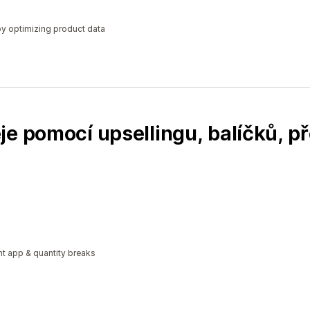
y optimizing product data
je pomocí upsellingu, balíčků, p
t app & quantity breaks