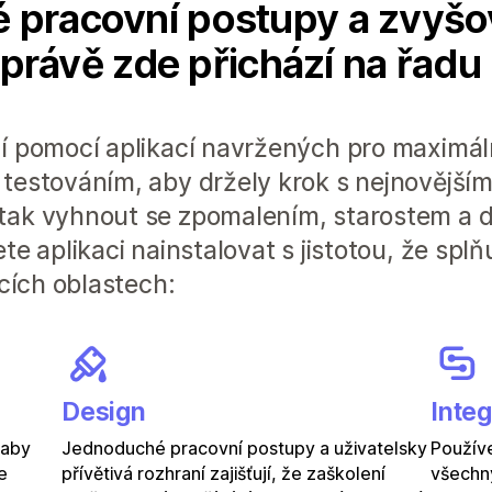
 pracovní postupy a zvyšo
A právě zde přichází na řadu
í pomocí aplikací navržených pro maximální
testováním, aby držely krok s nejnovějšími
tak vyhnout se zpomalením, starostem a
te aplikaci nainstalovat s jistotou, že spl
ících oblastech:
Design
Inte
 aby
Jednoduché pracovní postupy a uživatelsky
Používe
e
přívětivá rozhraní zajišťují, že zaškolení
všechny