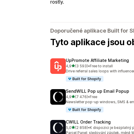
rostly.
Doporučené aplikace Built for S
Tyto aplikace jsou o
UpPromote Affiliate Marketing
z 5 hvězd
4,9
(3 593)
•
Free to install
Celkový počet recenzí: 3593
Drive referral sales loops with influence
Built for Shopify
SendWILL Pop up Email Popup
z 5 hvězd
4,9
(7 476)
•
Free
Celkový počet recenzí: 7476
Newsletter pop-up windows, SMS & ema
Built for Shopify
CWILL Order Tracking
z 5 hvězd
5,0
(2 858)
•
K dispozici je bezplatný 
Celkový počet recenzí: 2858
Parcel Panel: sledování zásilek, méně 