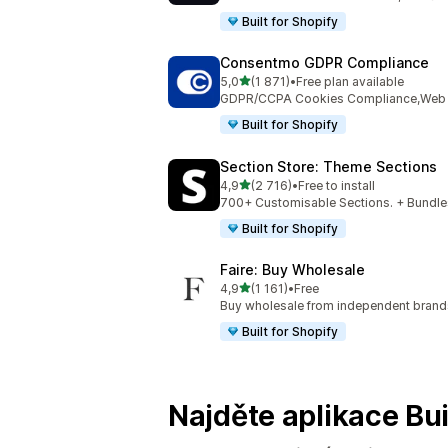
Built for Shopify
Consentmo GDPR Compliance
z 5 hvězd
5,0
(1 871)
•
Free plan available
Celkový počet recenzí: 1871
GDPR/CCPA Cookies Compliance,Web Ac
Built for Shopify
Section Store: Theme Sections
z 5 hvězd
4,9
(2 716)
•
Free to install
Celkový počet recenzí: 2716
700+ Customisable Sections. + Bundles
Built for Shopify
Faire: Buy Wholesale
z 5 hvězd
4,9
(1 161)
•
Free
Celkový počet recenzí: 1161
Buy wholesale from independent bran
Built for Shopify
Najděte aplikace Bui