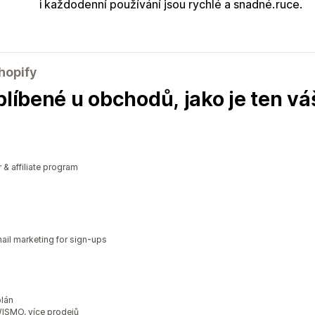
i každodenní používání jsou rychlé a snadné.
ruce.
hopify
blíbené u obchodů, jako je ten vá
r & affiliate program
il marketing for sign-ups
plán
WISMO, více prodejů