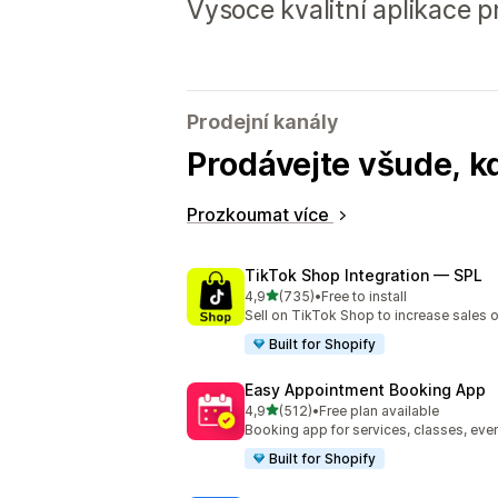
Vysoce kvalitní aplikace 
Prodejní kanály
Prodávejte všude, k
Prozkoumat více
TikTok Shop Integration — SPL
z 5 hvězd
4,9
(735)
•
Free to install
Celkový počet recenzí: 735
Sell on TikTok Shop to increase sales 
Built for Shopify
Easy Appointment Booking App
z 5 hvězd
4,9
(512)
•
Free plan available
Celkový počet recenzí: 512
Booking app for services, classes, even
Built for Shopify