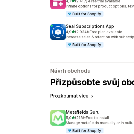
z 5 hvězd
4,7
(2 417)
•
Free trial available
Celkový počet recenzí: 2417
Infinite options for product options, te
Built for Shopify
Seal Subscriptions App
z 5 hvězd
4,9
(2 934)
•
Free plan available
Celkový počet recenzí: 2934
Increase sales & retention with subscr
Built for Shopify
Návrh obchodu
Přizpůsobte svůj ob
Prozkoumat více
Metafields Guru
z 5 hvězd
5,0
(218)
•
Free to install
Celkový počet recenzí: 218
Manage metafields manually or in bulk.
Built for Shopify