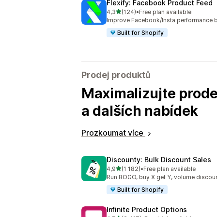
Flexify: Facebook Product Feed
z 5 hvězd
4,3
(124)
•
Free plan available
Celkový počet recenzí: 124
Improve Facebook/Insta performance b
Built for Shopify
Prodej produktů
Maximalizujte prode
a dalších nabídek
Prozkoumat více
Discounty: Bulk Discount Sales
z 5 hvězd
4,9
(1 182)
•
Free plan available
Celkový počet recenzí: 1182
Run BOGO, buy X get Y, volume discoun
Built for Shopify
Infinite Product Options