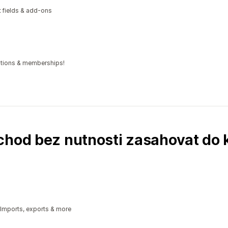
xt fields & add-ons
iptions & memberships!
chod bez nutnosti zasahovat do
 Imports, exports & more