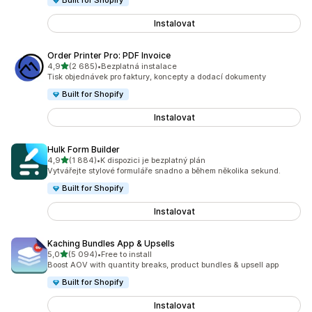
Built for Shopify
Instalovat
Order Printer Pro: PDF Invoice
z 5 hvězd
4,9
(2 685)
•
Bezplatná instalace
Celkový počet recenzí: 2685
Tisk objednávek pro faktury, koncepty a dodací dokumenty
Built for Shopify
Instalovat
Hulk Form Builder
z 5 hvězd
4,9
(1 884)
•
K dispozici je bezplatný plán
Celkový počet recenzí: 1884
Vytvářejte stylové formuláře snadno a během několika sekund.
Built for Shopify
Instalovat
Kaching Bundles App & Upsells
z 5 hvězd
5,0
(5 094)
•
Free to install
Celkový počet recenzí: 5094
Boost AOV with quantity breaks, product bundles & upsell app
Built for Shopify
Instalovat