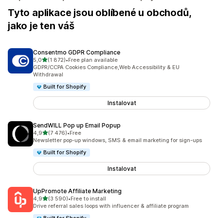
Tyto aplikace jsou oblíbené u obchodů,
jako je ten váš
Consentmo GDPR Compliance
z 5 hvězd
5,0
(1 872)
•
Free plan available
Celkový počet recenzí: 1872
GDPR/CCPA Cookies Compliance,Web Accessibility & EU
Withdrawal
Built for Shopify
Instalovat
SendWILL Pop up Email Popup
z 5 hvězd
4,9
(7 476)
•
Free
Celkový počet recenzí: 7476
Newsletter pop-up windows, SMS & email marketing for sign-ups
Built for Shopify
Instalovat
UpPromote Affiliate Marketing
z 5 hvězd
4,9
(3 590)
•
Free to install
Celkový počet recenzí: 3590
Drive referral sales loops with influencer & affiliate program