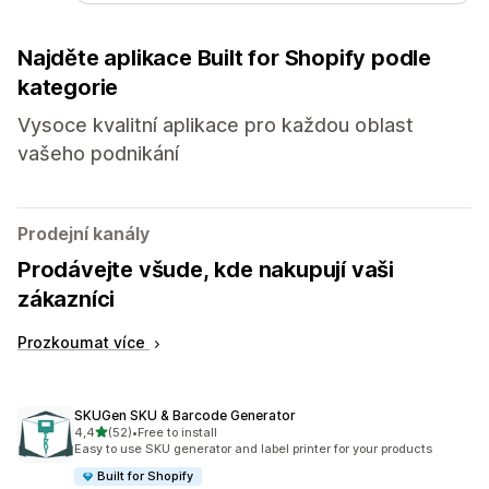
Najděte aplikace Built for Shopify podle
kategorie
Vysoce kvalitní aplikace pro každou oblast
vašeho podnikání
Prodejní kanály
Prodávejte všude, kde nakupují vaši
zákazníci
Prozkoumat více
SKUGen SKU & Barcode Generator
z 5 hvězd
4,4
(52)
•
Free to install
Celkový počet recenzí: 52
Easy to use SKU generator and label printer for your products
Built for Shopify