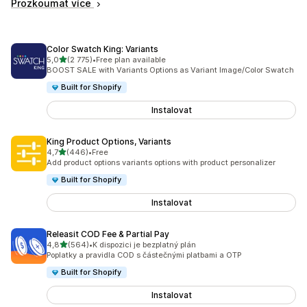
Prozkoumat více
Color Swatch King: Variants
z 5 hvězd
5,0
(2 775)
•
Free plan available
Celkový počet recenzí: 2775
BOOST SALE with Variants Options as Variant Image/Color Swatch
Built for Shopify
Instalovat
King Product Options, Variants
z 5 hvězd
4,7
(446)
•
Free
Celkový počet recenzí: 446
Add product options variants options with product personalizer
Built for Shopify
Instalovat
Releasit COD Fee & Partial Pay
z 5 hvězd
4,8
(564)
•
K dispozici je bezplatný plán
Celkový počet recenzí: 564
Poplatky a pravidla COD s částečnými platbami a OTP
Built for Shopify
Instalovat