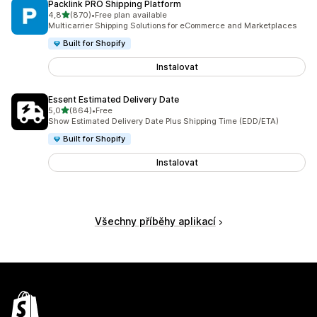
Packlink PRO Shipping Platform
z 5 hvězd
4,8
(870)
•
Free plan available
Celkový počet recenzí: 870
Multicarrier Shipping Solutions for eCommerce and Marketplaces
Built for Shopify
Instalovat
Essent Estimated Delivery Date
z 5 hvězd
5,0
(864)
•
Free
Celkový počet recenzí: 864
Show Estimated Delivery Date Plus Shipping Time (EDD/ETA)
Built for Shopify
Instalovat
Všechny příběhy aplikací