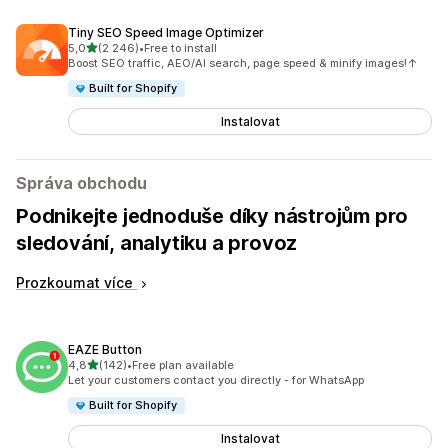
Tiny SEO Speed Image Optimizer
z 5 hvězd
5,0
(2 246)
•
Free to install
Celkový počet recenzí: 2246
Boost SEO traffic, AEO/AI search, page speed & minify images!↑
Built for Shopify
Instalovat
Správa obchodu
Podnikejte jednoduše díky nástrojům pro
sledování, analytiku a provoz
Prozkoumat více
EAZE Button
z 5 hvězd
4,8
(142)
•
Free plan available
Celkový počet recenzí: 142
Let your customers contact you directly - for WhatsApp
Built for Shopify
Instalovat