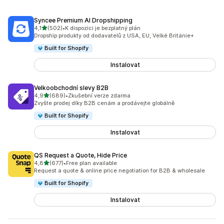
Syncee Premium AI Dropshipping
z 5 hvězd
4,1
(502)
•
K dispozici je bezplatný plán
Celkový počet recenzí: 502
Dropship produkty od dodavatelů z USA, EU, Velké Británie+
Built for Shopify
Instalovat
Velkoobchodní slevy B2B
z 5 hvězd
4,9
(689)
•
Zkušební verze zdarma
Celkový počet recenzí: 689
Zvyšte prodej díky B2B cenám a prodávejte globálně
Built for Shopify
Instalovat
QS Request a Quote, Hide Price
z 5 hvězd
4,8
(677)
•
Free plan available
Celkový počet recenzí: 677
Request a quote & online price negotiation for B2B & wholesale
Built for Shopify
Instalovat