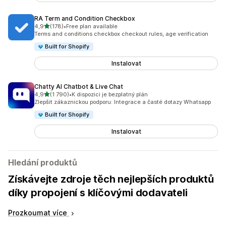
RA Term and Condition Checkbox
z 5 hvězd
4,9
(178)
•
Free plan available
Celkový počet recenzí: 178
Terms and conditions checkbox checkout rules, age verification
Built for Shopify
Instalovat
Chatty AI Chatbot & Live Chat
z 5 hvězd
4,9
(1 790)
•
K dispozici je bezplatný plán
Celkový počet recenzí: 1790
Zlepšit zákaznickou podporu: Integrace a časté dotazy Whatsapp
Built for Shopify
Instalovat
Hledání produktů
Získávejte zdroje těch nejlepších produktů
díky propojení s klíčovými dodavateli
Prozkoumat více