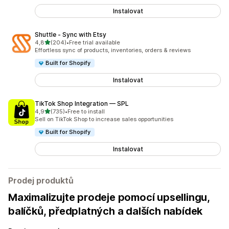
Instalovat
Shuttle ‑ Sync with Etsy
z 5 hvězd
4,8
(204)
•
Free trial available
Celkový počet recenzí: 204
Effortless sync of products, inventories, orders & reviews
Built for Shopify
Instalovat
TikTok Shop Integration — SPL
z 5 hvězd
4,9
(735)
•
Free to install
Celkový počet recenzí: 735
Sell on TikTok Shop to increase sales opportunities
Built for Shopify
Instalovat
Prodej produktů
Maximalizujte prodeje pomocí upsellingu,
balíčků, předplatných a dalších nabídek