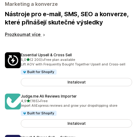
Marketing a konverze
Nástroje pro e-mail, SMS, SEO a konverze,
které přinášejí skutečné výsledky
Prozkoumat více
Essential Upsell & Cross Sell
z 5 hvězd
5,0
(2 200)
•
Free plan available
Celkový počet recenzí: 2200
Lift AOV with Frequently Bought Together Upsell and Cross-sell
Built for Shopify
Instalovat
Judge.me Ali Reviews Importer
z 5 hvězd
4,9
(185)
•
Free
Celkový počet recenzí: 185
Import AliExpress reviews and grow your dropshipping store
Built for Shopify
Instalovat