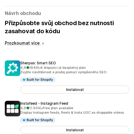
Návrh obchodu
Přizpůsobte svůj obchod bez nutnosti
zasahovat do kódu
Prozkoumat více
Sherpas: Smart SEO
z 5 hvězd
4,9
(849)
•
K dispozici je bezplatný plán
Celkový počet recenzí: 849
Zvyšte návštěvnost a prodej pomocí vylepšeného SEO.
Built for Shopify
Instalovat
Instafeed ‑ Instagram Feed
z 5 hvězd
4,9
(1 934)
•
Free plan available
Celkový počet recenzí: 1934
Display Instagram feeds, Reels & Insta UGC as shoppable videos
Built for Shopify
Instalovat