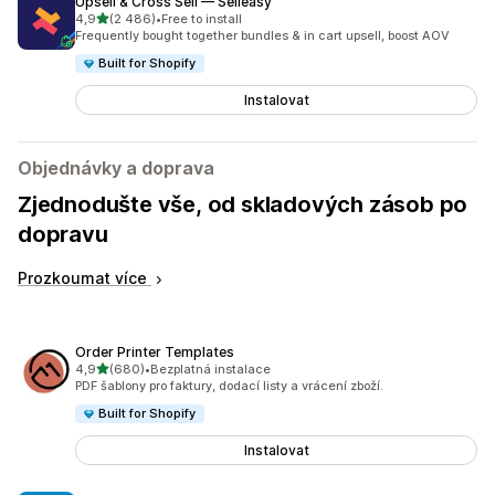
Upsell & Cross Sell — Selleasy
z 5 hvězd
4,9
(2 486)
•
Free to install
Celkový počet recenzí: 2486
Frequently bought together bundles & in cart upsell, boost AOV
Built for Shopify
Instalovat
Objednávky a doprava
Zjednodušte vše, od skladových zásob po
dopravu
Prozkoumat více
Order Printer Templates
z 5 hvězd
4,9
(680)
•
Bezplatná instalace
Celkový počet recenzí: 680
PDF šablony pro faktury, dodací listy a vrácení zboží.
Built for Shopify
Instalovat