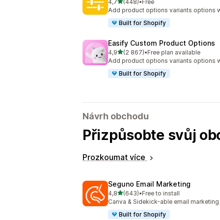
z 5 hvězd
4,7
(448)
•
Free
Celkový počet recenzí: 448
Add product options variants options w
Built for Shopify
Easify Custom Product Options
z 5 hvězd
4,9
(2 867)
•
Free plan available
Celkový počet recenzí: 2867
Add product options variants options w
Built for Shopify
Návrh obchodu
Přizpůsobte svůj ob
Prozkoumat více
Seguno Email Marketing
z 5 hvězd
4,8
(643)
•
Free to install
Celkový počet recenzí: 643
Canva & Sidekick-able email marketing
Built for Shopify