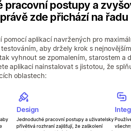
 pracovní postupy a zvyšo
A právě zde přichází na řadu
í pomocí aplikací navržených pro maximální
testováním, aby držely krok s nejnovějšími
tak vyhnout se zpomalením, starostem a
te aplikaci nainstalovat s jistotou, že spl
ících oblastech:
Design
Inte
 aby
Jednoduché pracovní postupy a uživatelsky
Používe
e
přívětivá rozhraní zajišťují, že zaškolení
všechny