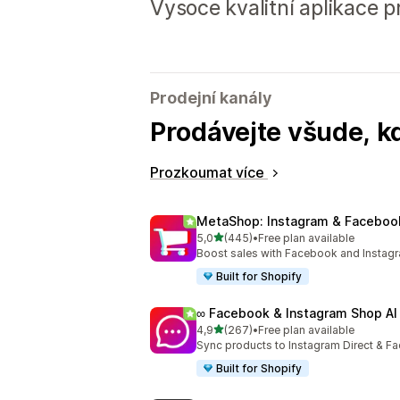
Vysoce kvalitní aplikace 
Prodejní kanály
Prodávejte všude, k
Prozkoumat více
MetaShop: Instagram & Faceboo
z 5 hvězd
5,0
(445)
•
Free plan available
Celkový počet recenzí: 445
Boost sales with Facebook and Instag
Built for Shopify
∞ Facebook & Instagram Shop AI
z 5 hvězd
4,9
(267)
•
Free plan available
Celkový počet recenzí: 267
Sync products to Instagram Direct & Fa
Built for Shopify