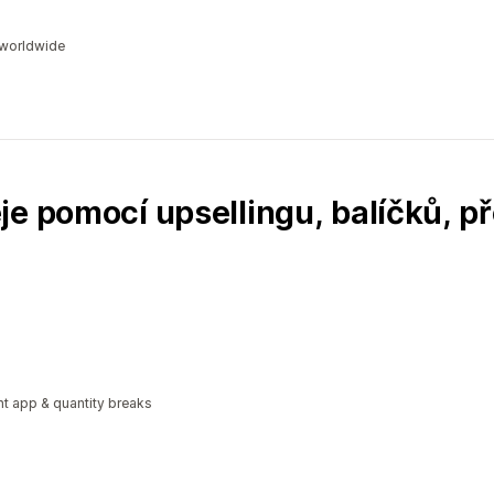
s worldwide
je pomocí upsellingu, balíčků, p
t app & quantity breaks