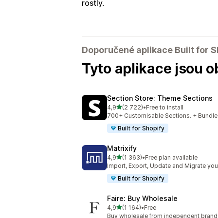
rostly.
Doporučené aplikace Built for S
Tyto aplikace jsou o
Section Store: Theme Sections
z 5 hvězd
4,9
(2 722)
•
Free to install
Celkový počet recenzí: 2722
700+ Customisable Sections. + Bundles
Built for Shopify
Matrixify
z 5 hvězd
4,9
(1 363)
•
Free plan available
Celkový počet recenzí: 1363
Import, Export, Update and Migrate your
Built for Shopify
Faire: Buy Wholesale
z 5 hvězd
4,9
(1 164)
•
Free
Celkový počet recenzí: 1164
Buy wholesale from independent bran