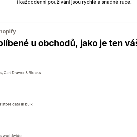
i každodenní používání jsou rychlé a snadné.
ruce.
hopify
blíbené u obchodů, jako je ten vá
, Cart Drawer & Blocks
 store data in bulk
ds worldwide