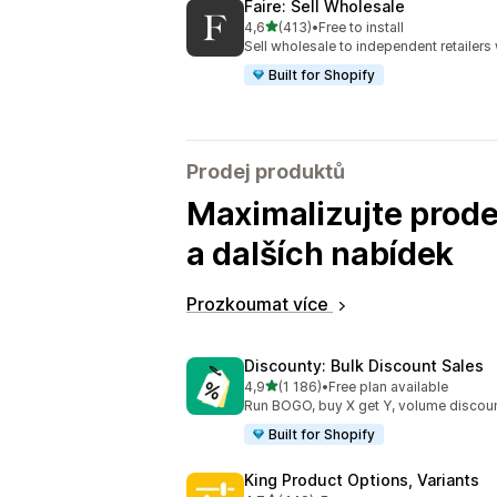
Faire: Sell Wholesale
z 5 hvězd
4,6
(413)
•
Free to install
Celkový počet recenzí: 413
Sell wholesale to independent retailer
Built for Shopify
Prodej produktů
Maximalizujte prode
a dalších nabídek
Prozkoumat více
Discounty: Bulk Discount Sales
z 5 hvězd
4,9
(1 186)
•
Free plan available
Celkový počet recenzí: 1186
Run BOGO, buy X get Y, volume discoun
Built for Shopify
King Product Options, Variants