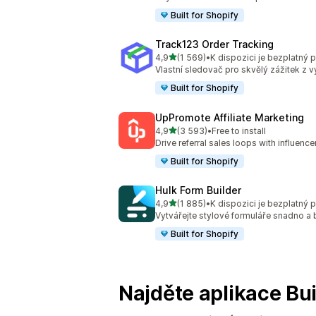
Built for Shopify
Track123 Order Tracking
z 5 hvězd
4,9
(1 569)
•
K dispozici je bezplatný p
Celkový počet recenzí: 1569
Vlastní sledovač pro skvělý zážitek z 
Built for Shopify
UpPromote Affiliate Marketing
z 5 hvězd
4,9
(3 593)
•
Free to install
Celkový počet recenzí: 3593
Drive referral sales loops with influence
Built for Shopify
Hulk Form Builder
z 5 hvězd
4,9
(1 885)
•
K dispozici je bezplatný p
Celkový počet recenzí: 1885
Vytvářejte stylové formuláře snadno a
Built for Shopify
Najděte aplikace Bui