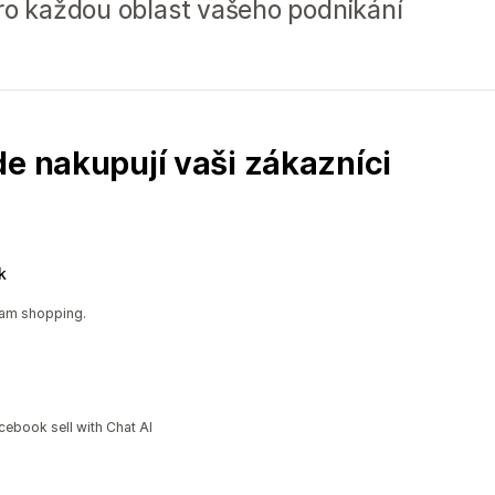
pro každou oblast vašeho podnikání
de nakupují vaši zákazníci
k
ram shopping.
cebook sell with Chat AI