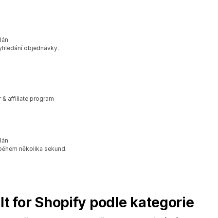
lán
vyhledání objednávky.
r & affiliate program
lán
 během několika sekund.
lt for Shopify podle kategorie