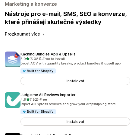
Marketing a konverze
Nástroje pro e-mail, SMS, SEO a konverze,
které přinášejí skutečné výsledky
Prozkoumat více
Kaching Bundles App & Upsells
z 5 hvězd
5,0
(5 081)
•
Free to install
Celkový počet recenzí: 5081
Boost AOV with quantity breaks, product bundles & upsell app
Built for Shopify
Instalovat
Judge.me Ali Reviews Importer
z 5 hvězd
4,9
(182)
•
Free
Celkový počet recenzí: 182
Import AliExpress reviews and grow your dropshipping store
Built for Shopify
Instalovat