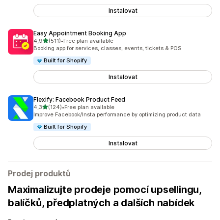
Instalovat
Easy Appointment Booking App
z 5 hvězd
4,9
(511)
•
Free plan available
Celkový počet recenzí: 511
Booking app for services, classes, events, tickets & POS
Built for Shopify
Instalovat
Flexify: Facebook Product Feed
z 5 hvězd
4,3
(124)
•
Free plan available
Celkový počet recenzí: 124
Improve Facebook/Insta performance by optimizing product data
Built for Shopify
Instalovat
Prodej produktů
Maximalizujte prodeje pomocí upsellingu,
balíčků, předplatných a dalších nabídek