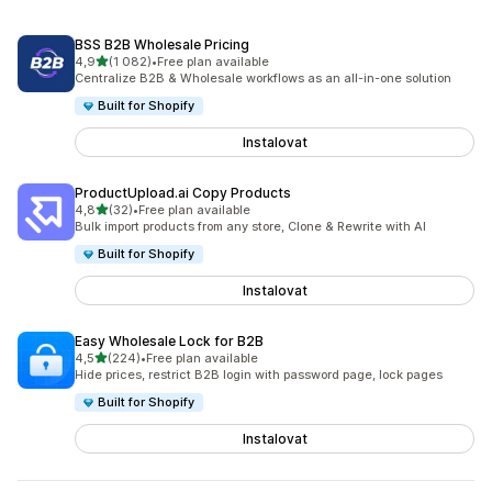
BSS B2B Wholesale Pricing
z 5 hvězd
4,9
(1 082)
•
Free plan available
Celkový počet recenzí: 1082
Centralize B2B & Wholesale workflows as an all-in-one solution
Built for Shopify
Instalovat
ProductUpload.ai Copy Products
z 5 hvězd
4,8
(32)
•
Free plan available
Celkový počet recenzí: 32
Bulk import products from any store, Clone & Rewrite with AI
Built for Shopify
Instalovat
Easy Wholesale Lock for B2B
z 5 hvězd
4,5
(224)
•
Free plan available
Celkový počet recenzí: 224
Hide prices, restrict B2B login with password page, lock pages
Built for Shopify
Instalovat