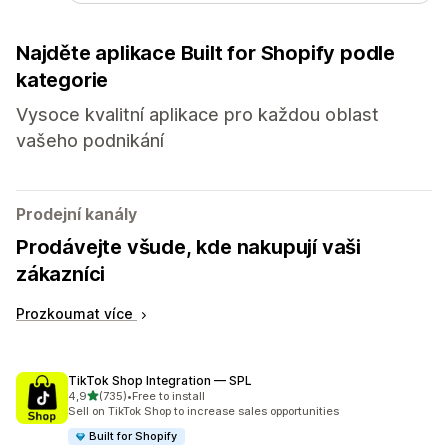
Najděte aplikace Built for Shopify podle
kategorie
Vysoce kvalitní aplikace pro každou oblast
vašeho podnikání
Prodejní kanály
Prodávejte všude, kde nakupují vaši
zákazníci
Prozkoumat více
TikTok Shop Integration — SPL
z 5 hvězd
4,9
(735)
•
Free to install
Celkový počet recenzí: 735
Sell on TikTok Shop to increase sales opportunities
Built for Shopify