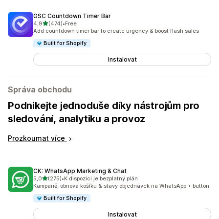
GSC Countdown Timer Bar
z 5 hvězd
4,9
(474)
•
Free
Celkový počet recenzí: 474
Add countdown timer bar to create urgency & boost flash sales
Built for Shopify
Instalovat
Správa obchodu
Podnikejte jednoduše díky nástrojům pro
sledování, analytiku a provoz
Prozkoumat více
CK: WhatsApp Marketing & Chat
z 5 hvězd
5,0
(275)
•
K dispozici je bezplatný plán
Celkový počet recenzí: 275
Kampaně, obnova košíku & stavy objednávek na WhatsApp + button
Built for Shopify
Instalovat