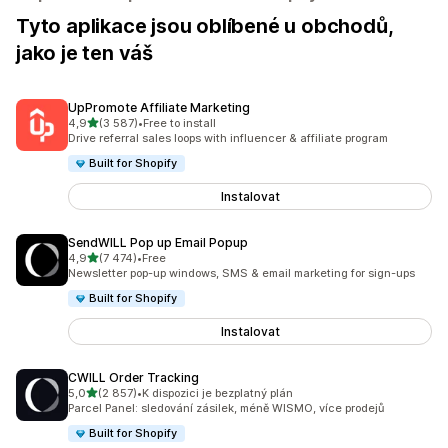
Tyto aplikace jsou oblíbené u obchodů,
jako je ten váš
UpPromote Affiliate Marketing
z 5 hvězd
4,9
(3 587)
•
Free to install
Celkový počet recenzí: 3587
Drive referral sales loops with influencer & affiliate program
Built for Shopify
Instalovat
SendWILL Pop up Email Popup
z 5 hvězd
4,9
(7 474)
•
Free
Celkový počet recenzí: 7474
Newsletter pop-up windows, SMS & email marketing for sign-ups
Built for Shopify
Instalovat
CWILL Order Tracking
z 5 hvězd
5,0
(2 857)
•
K dispozici je bezplatný plán
Celkový počet recenzí: 2857
Parcel Panel: sledování zásilek, méně WISMO, více prodejů
Built for Shopify