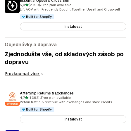
Essential Upsell & Cross Sell
z 5 hvězd
5,0
(2 199)
•
Free plan available
Celkový počet recenzí: 2199
Lift AOV with Frequently Bought Together Upsell and Cross-sell
Built for Shopify
Instalovat
Objednávky a doprava
Zjednodušte vše, od skladových zásob po
dopravu
Prozkoumat více
AfterShip Returns & Exchanges
z 5 hvězd
4,7
(1 392)
•
Free plan available
Celkový počet recenzí: 1392
Retain traffic & revenue with exchanges and store credits
Built for Shopify
Instalovat