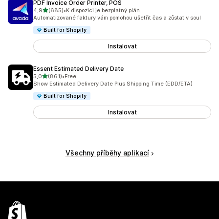
PDF Invoice Order Printer, POS
z 5 hvězd
4,9
(685)
•
K dispozici je bezplatný plán
Celkový počet recenzí: 685
Automatizované faktury vám pomohou ušetřit čas a zůstat v soul
Built for Shopify
Instalovat
Essent Estimated Delivery Date
z 5 hvězd
5,0
(861)
•
Free
Celkový počet recenzí: 861
Show Estimated Delivery Date Plus Shipping Time (EDD/ETA)
Built for Shopify
Instalovat
Všechny příběhy aplikací