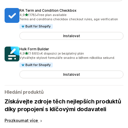
RA Term and Condition Checkbox
z 5 hvězd
4,9
(178)
•
Free plan available
Celkový počet recenzí: 178
Terms and conditions checkbox checkout rules, age verification
Built for Shopify
Instalovat
Hulk Form Builder
z 5 hvězd
4,9
(1 885)
•
K dispozici je bezplatný plán
Celkový počet recenzí: 1885
Vytvářejte stylové formuláře snadno a během několika sekund.
Built for Shopify
Instalovat
Hledání produktů
Získávejte zdroje těch nejlepších produktů
díky propojení s klíčovými dodavateli
Prozkoumat více