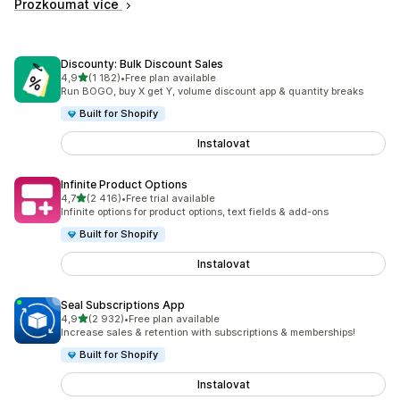
Prozkoumat více
Discounty: Bulk Discount Sales
z 5 hvězd
4,9
(1 182)
•
Free plan available
Celkový počet recenzí: 1182
Run BOGO, buy X get Y, volume discount app & quantity breaks
Built for Shopify
Instalovat
Infinite Product Options
z 5 hvězd
4,7
(2 416)
•
Free trial available
Celkový počet recenzí: 2416
Infinite options for product options, text fields & add-ons
Built for Shopify
Instalovat
Seal Subscriptions App
z 5 hvězd
4,9
(2 932)
•
Free plan available
Celkový počet recenzí: 2932
Increase sales & retention with subscriptions & memberships!
Built for Shopify
Instalovat