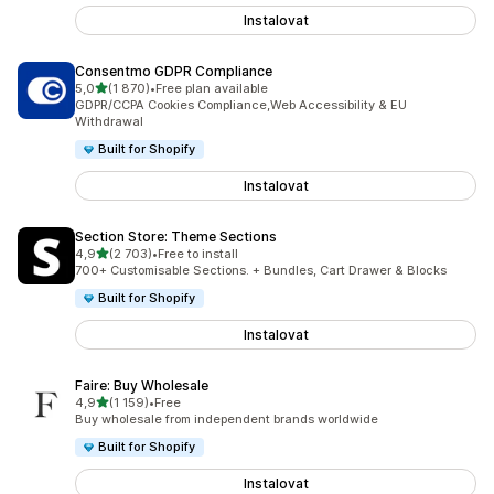
Instalovat
Consentmo GDPR Compliance
z 5 hvězd
5,0
(1 870)
•
Free plan available
Celkový počet recenzí: 1870
GDPR/CCPA Cookies Compliance,Web Accessibility & EU
Withdrawal
Built for Shopify
Instalovat
Section Store: Theme Sections
z 5 hvězd
4,9
(2 703)
•
Free to install
Celkový počet recenzí: 2703
700+ Customisable Sections. + Bundles, Cart Drawer & Blocks
Built for Shopify
Instalovat
Faire: Buy Wholesale
z 5 hvězd
4,9
(1 159)
•
Free
Celkový počet recenzí: 1159
Buy wholesale from independent brands worldwide
Built for Shopify
Instalovat