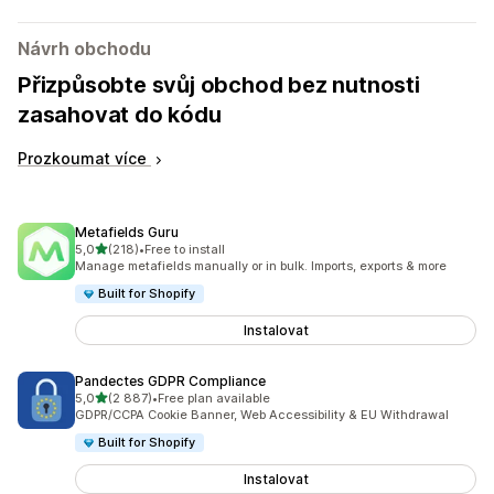
Návrh obchodu
Přizpůsobte svůj obchod bez nutnosti
zasahovat do kódu
Prozkoumat více
Metafields Guru
z 5 hvězd
5,0
(218)
•
Free to install
Celkový počet recenzí: 218
Manage metafields manually or in bulk. Imports, exports & more
Built for Shopify
Instalovat
Pandectes GDPR Compliance
z 5 hvězd
5,0
(2 887)
•
Free plan available
Celkový počet recenzí: 2887
GDPR/CCPA Cookie Banner, Web Accessibility & EU Withdrawal
Built for Shopify
Instalovat