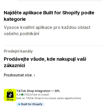
Najděte aplikace Built for Shopify podle
kategorie
Vysoce kvalitní aplikace pro každou oblast
vašeho podnikání
Prodejní kanály
Prodávejte všude, kde nakupují vaši
zákazníci
Prozkoumat více
TikTok Shop Integration — SPL
z 5 hvězd
4,9
(735)
•
Free to install
Celkový počet recenzí: 735
Sell on TikTok Shop to increase sales opportunities
Built for Shopify