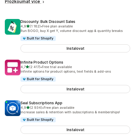
Prozkoumat více
Discounty: Bulk Discount Sales
z 5 hvězd
4,9
(1 182)
•
Free plan available
Celkový počet recenzí: 1182
Run BOGO, buy X get Y, volume discount app & quantity breaks
Built for Shopify
Instalovat
Infinite Product Options
z 5 hvězd
4,7
(2 417)
•
Free trial available
Celkový počet recenzí: 2417
Infinite options for product options, text fields & add-ons
Built for Shopify
Instalovat
Seal Subscriptions App
z 5 hvězd
4,9
(2 934)
•
Free plan available
Celkový počet recenzí: 2934
Increase sales & retention with subscriptions & memberships!
Built for Shopify
Instalovat