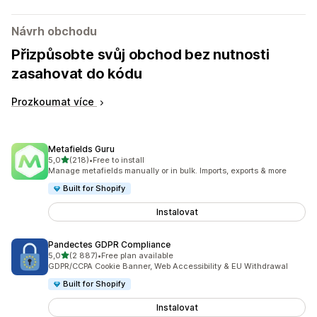
Návrh obchodu
Přizpůsobte svůj obchod bez nutnosti
zasahovat do kódu
Prozkoumat více
Metafields Guru
z 5 hvězd
5,0
(218)
•
Free to install
Celkový počet recenzí: 218
Manage metafields manually or in bulk. Imports, exports & more
Built for Shopify
Instalovat
Pandectes GDPR Compliance
z 5 hvězd
5,0
(2 887)
•
Free plan available
Celkový počet recenzí: 2887
GDPR/CCPA Cookie Banner, Web Accessibility & EU Withdrawal
Built for Shopify
Instalovat