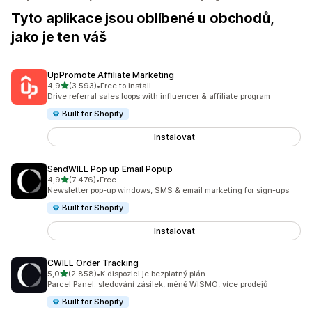
Tyto aplikace jsou oblíbené u obchodů,
jako je ten váš
UpPromote Affiliate Marketing
z 5 hvězd
4,9
(3 593)
•
Free to install
Celkový počet recenzí: 3593
Drive referral sales loops with influencer & affiliate program
Built for Shopify
Instalovat
SendWILL Pop up Email Popup
z 5 hvězd
4,9
(7 476)
•
Free
Celkový počet recenzí: 7476
Newsletter pop-up windows, SMS & email marketing for sign-ups
Built for Shopify
Instalovat
CWILL Order Tracking
z 5 hvězd
5,0
(2 858)
•
K dispozici je bezplatný plán
Celkový počet recenzí: 2858
Parcel Panel: sledování zásilek, méně WISMO, více prodejů
Built for Shopify