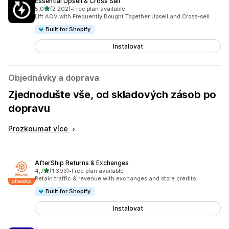
Essential Upsell & Cross Sell
z 5 hvězd
5,0
(2 202)
•
Free plan available
Celkový počet recenzí: 2202
Lift AOV with Frequently Bought Together Upsell and Cross-sell
Built for Shopify
Instalovat
Objednávky a doprava
Zjednodušte vše, od skladových zásob po
dopravu
Prozkoumat více
AfterShip Returns & Exchanges
z 5 hvězd
4,7
(1 393)
•
Free plan available
Celkový počet recenzí: 1393
Retain traffic & revenue with exchanges and store credits
Built for Shopify
Instalovat