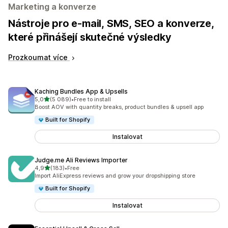
Marketing a konverze
Nástroje pro e-mail, SMS, SEO a konverze,
které přinášejí skutečné výsledky
Prozkoumat více
Kaching Bundles App & Upsells
z 5 hvězd
5,0
(5 089)
•
Free to install
Celkový počet recenzí: 5089
Boost AOV with quantity breaks, product bundles & upsell app
Built for Shopify
Instalovat
Judge.me Ali Reviews Importer
z 5 hvězd
4,9
(183)
•
Free
Celkový počet recenzí: 183
Import AliExpress reviews and grow your dropshipping store
Built for Shopify
Instalovat