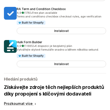
RA Term and Condition Checkbox
z 5 hvězd
4,9
(178)
•
Free plan available
Celkový počet recenzí: 178
Terms and conditions checkbox checkout rules, age verification
Built for Shopify
Instalovat
Hulk Form Builder
z 5 hvězd
4,9
(1 885)
•
K dispozici je bezplatný plán
Celkový počet recenzí: 1885
Vytvářejte stylové formuláře snadno a během několika sekund.
Built for Shopify
Instalovat
Hledání produktů
Získávejte zdroje těch nejlepších produktů
díky propojení s klíčovými dodavateli
Prozkoumat více