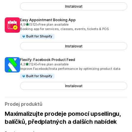
Instalovat
Easy Appointment Booking App
z 5 hvězd
4,9
(512)
•
Free plan available
Celkový počet recenzí: 512
Booking app for services, classes, events, tickets & POS
Built for Shopify
Instalovat
Flexify: Facebook Product Feed
z 5 hvězd
4,3
(124)
•
Free plan available
Celkový počet recenzí: 124
Improve Facebook/Insta performance by optimizing product data
Built for Shopify
Instalovat
Prodej produktů
Maximalizujte prodeje pomocí upsellingu,
balíčků, předplatných a dalších nabídek