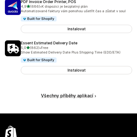
PDF Invoice Order Printer, POS
z 5 hvězd
4,9
(686)
•
K dispozici je bezplatný plán
Celkový počet recenzí: 686
Automatizované faktury vám pomohou ušetřit čas a zůstat v soul
Built for Shopify
Instalovat
Essent Estimated Delivery Date
z 5 hvězd
5,0
(862)
•
Free
Celkový počet recenzí: 862
Show Estimated Delivery Date Plus Shipping Time (EDD/ETA)
Built for Shopify
Instalovat
Všechny příběhy aplikací