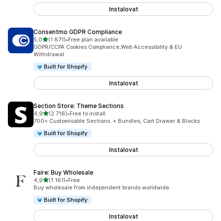
Instalovat
Consentmo GDPR Compliance
z 5 hvězd
5,0
(1 871)
•
Free plan available
Celkový počet recenzí: 1871
GDPR/CCPA Cookies Compliance,Web Accessibility & EU
Withdrawal
Built for Shopify
Instalovat
Section Store: Theme Sections
z 5 hvězd
4,9
(2 716)
•
Free to install
Celkový počet recenzí: 2716
700+ Customisable Sections. + Bundles, Cart Drawer & Blocks
Built for Shopify
Instalovat
Faire: Buy Wholesale
z 5 hvězd
4,9
(1 161)
•
Free
Celkový počet recenzí: 1161
Buy wholesale from independent brands worldwide
Built for Shopify
Instalovat