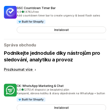
GSC Countdown Timer Bar
z 5 hvězd
4,9
(478)
•
Free
Celkový počet recenzí: 478
Add countdown timer bar to create urgency & boost flash sales
Built for Shopify
Instalovat
Správa obchodu
Podnikejte jednoduše díky nástrojům pro
sledování, analytiku a provoz
Prozkoumat více
CK: WhatsApp Marketing & Chat
z 5 hvězd
5,0
(275)
•
K dispozici je bezplatný plán
Celkový počet recenzí: 275
Kampaně, obnova košíku & stavy objednávek na WhatsApp + button
Built for Shopify
Instalovat