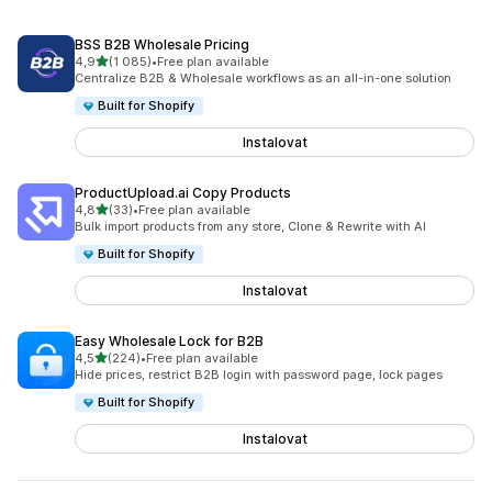
BSS B2B Wholesale Pricing
z 5 hvězd
4,9
(1 085)
•
Free plan available
Celkový počet recenzí: 1085
Centralize B2B & Wholesale workflows as an all-in-one solution
Built for Shopify
Instalovat
ProductUpload.ai Copy Products
z 5 hvězd
4,8
(33)
•
Free plan available
Celkový počet recenzí: 33
Bulk import products from any store, Clone & Rewrite with AI
Built for Shopify
Instalovat
Easy Wholesale Lock for B2B
z 5 hvězd
4,5
(224)
•
Free plan available
Celkový počet recenzí: 224
Hide prices, restrict B2B login with password page, lock pages
Built for Shopify
Instalovat