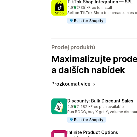
TikTok Shop Integration — SPL
z 5 hvězd
4,9
(735)
•
Free to install
Celkový počet recenzí: 735
Sell on TikTok Shop to increase sales 
Built for Shopify
Prodej produktů
Maximalizujte prode
a dalších nabídek
Prozkoumat více
Discounty: Bulk Discount Sales
z 5 hvězd
4,9
(1 182)
•
Free plan available
Celkový počet recenzí: 1182
Run BOGO, buy X get Y, volume discoun
Built for Shopify
Infinite Product Options