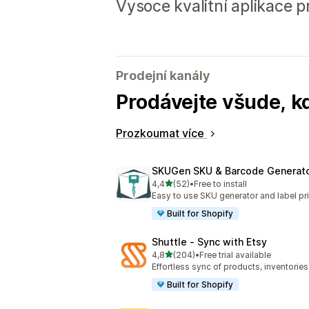
Vysoce kvalitní aplikace 
Prodejní kanály
Prodávejte všude, k
Prozkoumat více
SKUGen SKU & Barcode Generat
z 5 hvězd
4,4
(52)
•
Free to install
Celkový počet recenzí: 52
Easy to use SKU generator and label pri
Built for Shopify
Shuttle ‑ Sync with Etsy
z 5 hvězd
4,8
(204)
•
Free trial available
Celkový počet recenzí: 204
Effortless sync of products, inventories
Built for Shopify