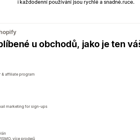
i každodenní používání jsou rychlé a snadné.
ruce.
hopify
blíbené u obchodů, jako je ten vá
r & affiliate program
il marketing for sign-ups
plán
WISMO, více prodejů