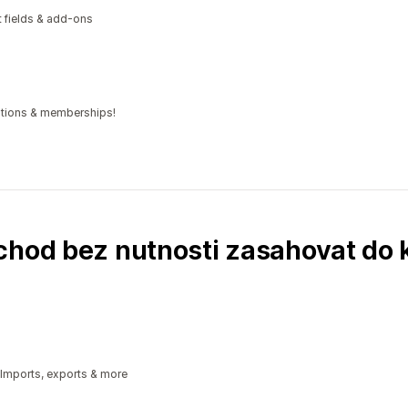
xt fields & add-ons
iptions & memberships!
chod bez nutnosti zasahovat do
 Imports, exports & more