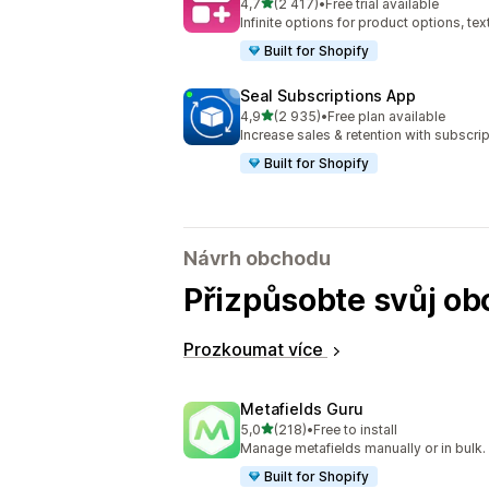
z 5 hvězd
4,7
(2 417)
•
Free trial available
Celkový počet recenzí: 2417
Infinite options for product options, te
Built for Shopify
Seal Subscriptions App
z 5 hvězd
4,9
(2 935)
•
Free plan available
Celkový počet recenzí: 2935
Increase sales & retention with subscr
Built for Shopify
Návrh obchodu
Přizpůsobte svůj ob
Prozkoumat více
Metafields Guru
z 5 hvězd
5,0
(218)
•
Free to install
Celkový počet recenzí: 218
Manage metafields manually or in bulk.
Built for Shopify