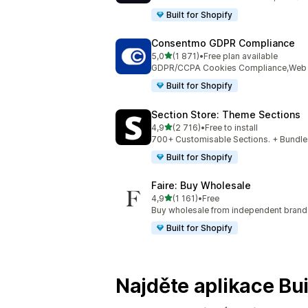
Built for Shopify
Consentmo GDPR Compliance
z 5 hvězd
5,0
(1 871)
•
Free plan available
Celkový počet recenzí: 1871
GDPR/CCPA Cookies Compliance,Web Ac
Built for Shopify
Section Store: Theme Sections
z 5 hvězd
4,9
(2 716)
•
Free to install
Celkový počet recenzí: 2716
700+ Customisable Sections. + Bundles
Built for Shopify
Faire: Buy Wholesale
z 5 hvězd
4,9
(1 161)
•
Free
Celkový počet recenzí: 1161
Buy wholesale from independent bran
Built for Shopify
Najděte aplikace Bui