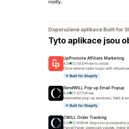
rostly.
Doporučené aplikace Built for S
Tyto aplikace jsou o
UpPromote Affiliate Marketing
z 5 hvězd
4,9
(3 593)
•
Free to install
Celkový počet recenzí: 3593
Drive referral sales loops with influence
Built for Shopify
SendWILL Pop up Email Popup
z 5 hvězd
4,9
(7 477)
•
Free
Celkový počet recenzí: 7477
Newsletter pop-up windows, SMS & ema
Built for Shopify
CWILL Order Tracking
z 5 hvězd
5,0
(2 858)
•
K dispozici je bezplatný 
Celkový počet recenzí: 2858
Parcel Panel: sledování zásilek, méně 