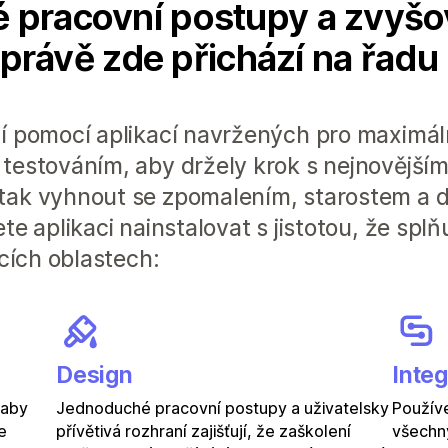
 pracovní postupy a zvyšo
A právě zde přichází na řadu
í pomocí aplikací navržených pro maximální
testováním, aby držely krok s nejnovějšími
tak vyhnout se zpomalením, starostem a
te aplikaci nainstalovat s jistotou, že spl
ících oblastech:
Design
Inte
 aby
Jednoduché pracovní postupy a uživatelsky
Používe
e
přívětivá rozhraní zajišťují, že zaškolení
všechny