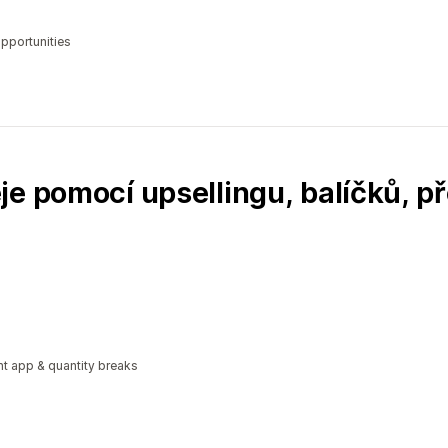
opportunities
je pomocí upsellingu, balíčků, p
t app & quantity breaks