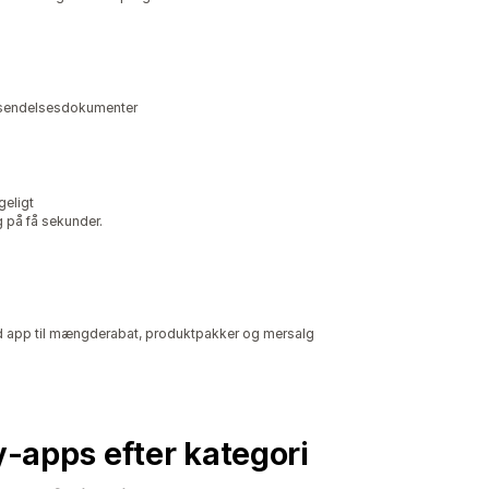
forsendelsesdokumenter
geligt
g på få sekunder.
 app til mængderabat, produktpakker og mersalg
fy-apps efter kategori