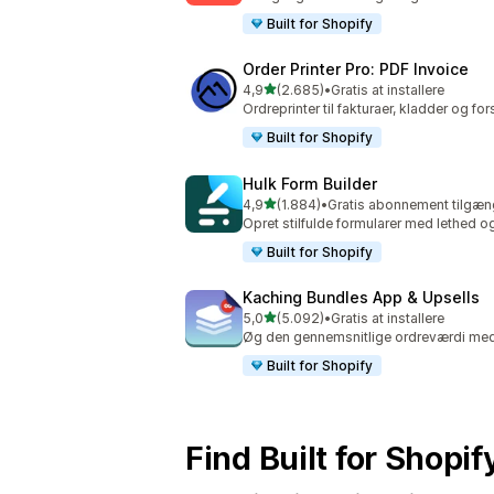
Built for Shopify
Order Printer Pro: PDF Invoice
ud af 5 stjerner
4,9
(2.685)
•
Gratis at installere
2685 anmeldelser i alt
Ordreprinter til fakturaer, kladder og 
Built for Shopify
Hulk Form Builder
ud af 5 stjerner
4,9
(1.884)
•
Gratis abonnement tilgæn
1884 anmeldelser i alt
Opret stilfulde formularer med lethed o
Built for Shopify
Kaching Bundles App & Upsells
ud af 5 stjerner
5,0
(5.092)
•
Gratis at installere
5092 anmeldelser i alt
Øg den gennemsnitlige ordreværdi med
Built for Shopify
Find Built for Shopi