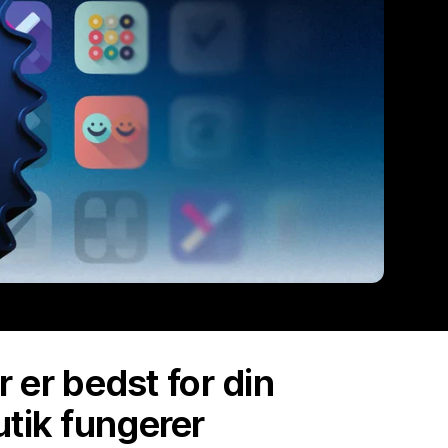
r er bedst for din
utik fungerer