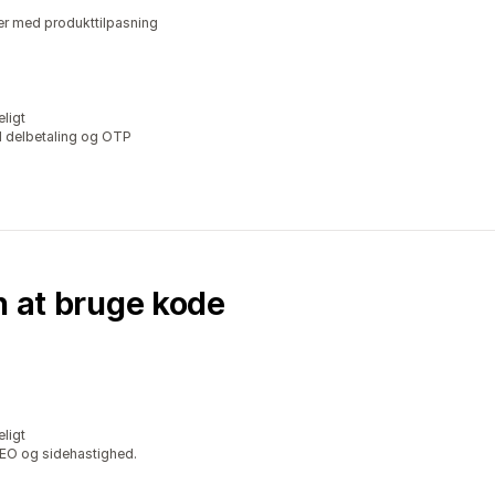
er med produkttilpasning
ligt
d delbetaling og OTP
n at bruge kode
ligt
SEO og sidehastighed.