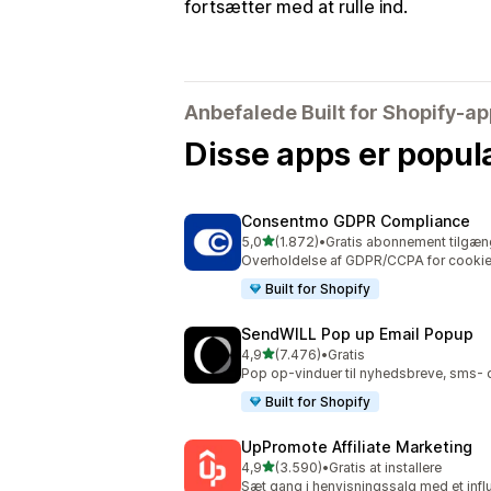
fortsætter med at rulle ind.
Anbefalede Built for Shopify-a
Disse apps er popul
Consentmo GDPR Compliance
ud af 5 stjerner
5,0
(1.872)
•
Gratis abonnement tilgæn
1872 anmeldelser i alt
Overholdelse af GDPR/CCPA for cookie
Built for Shopify
SendWILL Pop up Email Popup
ud af 5 stjerner
4,9
(7.476)
•
Gratis
7476 anmeldelser i alt
Pop op-vinduer til nyhedsbreve, sms- o
Built for Shopify
UpPromote Affiliate Marketing
ud af 5 stjerner
4,9
(3.590)
•
Gratis at installere
3590 anmeldelser i alt
Sæt gang i henvisningssalg med et infl