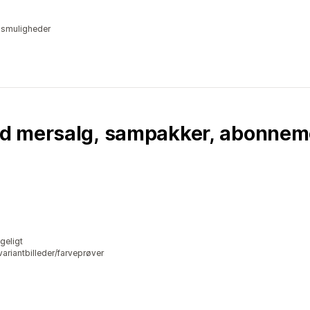
lgsmuligheder
d mersalg, sampakker, abonnem
geligt
riantbilleder/farveprøver