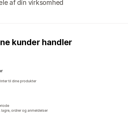
 dele af din virksomhed
ine kunder handler
or
nter til dine produkter
eriode
 lagre, ordrer og anmeldelser