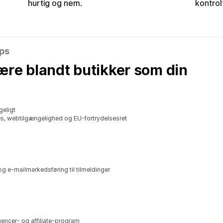
hurtig og nem.
kontrol
pps
ære blandt butikker som din
geligt
s, webtilgængelighed og EU-fortrydelsesret
g e-mailmarkedsføring til tilmeldinger
uencer- og affiliate-program