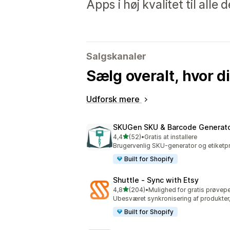
Apps i høj kvalitet til alle
Salgskanaler
Sælg overalt, hvor d
Udforsk mere
SKUGen SKU & Barcode Generat
ud af 5 stjerner
4,4
(52)
•
Gratis at installere
52 anmeldelser i alt
Brugervenlig SKU-generator og etiketpri
Built for Shopify
Shuttle ‑ Sync with Etsy
ud af 5 stjerner
4,8
(204)
•
Mulighed for gratis prøvep
204 anmeldelser i alt
Ubesværet synkronisering af produkter,
Built for Shopify