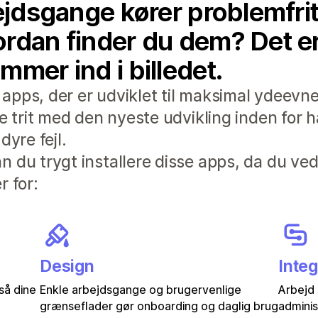
ejdsgange kører problemfrit,
rdan finder du dem? Det er h
mmer ind i billedet.
pps, der er udviklet til maksimal ydeevne
de trit med den nyeste udvikling inden for 
dyre fejl.
 du trygt installere disse apps, da du ved
r for:
Design
Integ
 så dine
Enkle arbejdsgange og brugervenlige
Arbejd 
grænseflader gør onboarding og daglig brug
adminis