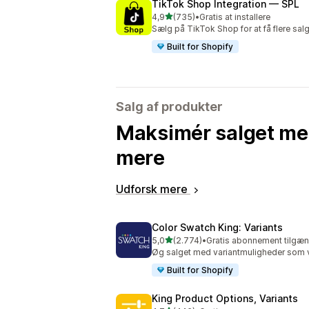
TikTok Shop Integration — SPL
ud af 5 stjerner
4,9
(735)
•
Gratis at installere
735 anmeldelser i alt
Sælg på TikTok Shop for at få flere sa
Built for Shopify
Salg af produkter
Maksimér salget me
mere
Udforsk mere
Color Swatch King: Variants
ud af 5 stjerner
5,0
(2.774)
•
Gratis abonnement tilgæn
2774 anmeldelser i alt
Øg salget med variantmuligheder som va
Built for Shopify
King Product Options, Variants