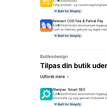
ud af 5 stjerner
4,7
(446)
•
Gratis
446 anmeldelser i alt
Tilføj produkt- og variantvalgmulighed
Built for Shopify
Releasit COD Fee & Partial Pay
ud af 5 stjerner
4,8
(564)
•
Gratis abonnement tilgænge
564 anmeldelser i alt
Cash on Delivery gebyrer og regler me
Built for Shopify
Butiksdesign
Tilpas din butik ude
Udforsk mere
Sherpas: Smart SEO
ud af 5 stjerner
4,9
(849)
•
Gratis abonnement tilgænge
849 anmeldelser i alt
Drive trafik og salg gennem forbedret 
Built for Shopify