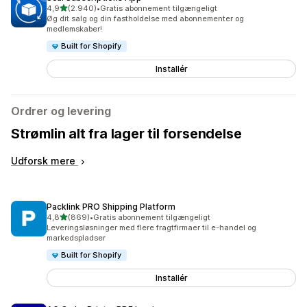
ud af 5 stjerner
4,9
(2.940)
•
Gratis abonnement tilgængeligt
2940 anmeldelser i alt
Øg dit salg og din fastholdelse med abonnementer og
medlemskaber!
Built for Shopify
Installér
Ordrer og levering
Strømlin alt fra lager til forsendelse
Udforsk mere
Packlink PRO Shipping Platform
ud af 5 stjerner
4,8
(869)
•
Gratis abonnement tilgængeligt
869 anmeldelser i alt
Leveringsløsninger med flere fragtfirmaer til e-handel og
markedspladser
Built for Shopify
Installér