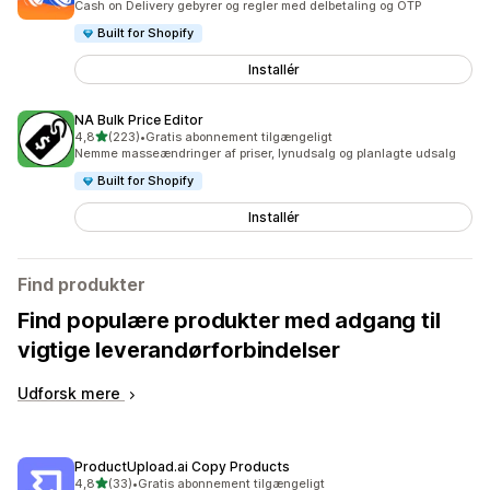
Cash on Delivery gebyrer og regler med delbetaling og OTP
Built for Shopify
Installér
NA Bulk Price Editor
ud af 5 stjerner
4,8
(223)
•
Gratis abonnement tilgængeligt
223 anmeldelser i alt
Nemme masseændringer af priser, lynudsalg og planlagte udsalg
Built for Shopify
Installér
Find produkter
Find populære produkter med adgang til
vigtige leverandørforbindelser
Udforsk mere
ProductUpload.ai Copy Products
ud af 5 stjerner
4,8
(33)
•
Gratis abonnement tilgængeligt