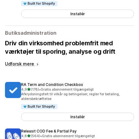
Built for Shopify
Installér
Butiksadministration
Driv din virksomhed problemfrit med
værktøjer til sporing, analyse og drift
Udforsk mere
RA Term and Condition Checkbox
ud af 5 stjerner
4,9
(178)
•
Gratis abonnement tilgængeligt
178 anmeldelser i alt
Afkrydsningsfelt til vilkår og betingelser, regler for betaling,
aldersbekræftelse
Built for Shopify
Installér
Releasit COD Fee & Partial Pay
ud af 5 stjerner
4,8
(564)
•
Gratis abonnement tilgængeligt
564 anmeldelser i alt