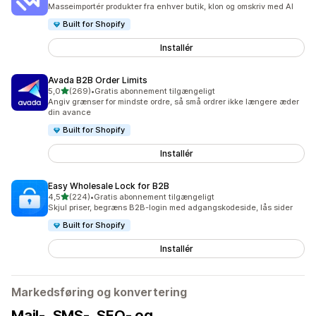
33 anmeldelser i alt
Masseimportér produkter fra enhver butik, klon og omskriv med AI
Built for Shopify
Installér
Avada B2B Order Limits
ud af 5 stjerner
5,0
(269)
•
Gratis abonnement tilgængeligt
269 anmeldelser i alt
Angiv grænser for mindste ordre, så små ordrer ikke længere æder
din avance
Built for Shopify
Installér
Easy Wholesale Lock for B2B
ud af 5 stjerner
4,5
(224)
•
Gratis abonnement tilgængeligt
224 anmeldelser i alt
Skjul priser, begræns B2B-login med adgangskodeside, lås sider
Built for Shopify
Installér
Markedsføring og konvertering
Mail-, SMS-, SEO- og