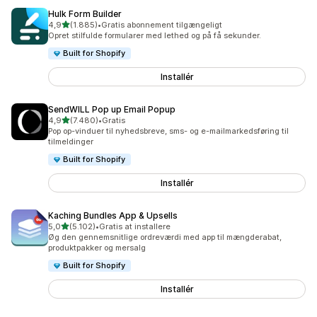
Hulk Form Builder
ud af 5 stjerner
4,9
(1.885)
•
Gratis abonnement tilgængeligt
1885 anmeldelser i alt
Opret stilfulde formularer med lethed og på få sekunder.
Built for Shopify
Installér
SendWILL Pop up Email Popup
ud af 5 stjerner
4,9
(7.480)
•
Gratis
7480 anmeldelser i alt
Pop op-vinduer til nyhedsbreve, sms- og e-mailmarkedsføring til
tilmeldinger
Built for Shopify
Installér
Kaching Bundles App & Upsells
ud af 5 stjerner
5,0
(5.102)
•
Gratis at installere
5102 anmeldelser i alt
Øg den gennemsnitlige ordreværdi med app til mængderabat,
produktpakker og mersalg
Built for Shopify
Installér