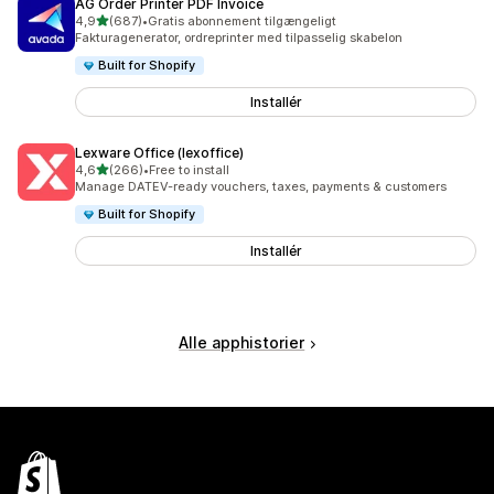
AG Order Printer PDF Invoice
ud af 5 stjerner
4,9
(687)
•
Gratis abonnement tilgængeligt
687 anmeldelser i alt
Fakturagenerator, ordreprinter med tilpasselig skabelon
Built for Shopify
Installér
Lexware Office (lexoffice)
ud af 5 stjerner
4,6
(266)
•
Free to install
266 anmeldelser i alt
Manage DATEV-ready vouchers, taxes, payments & customers
Built for Shopify
Installér
Alle apphistorier