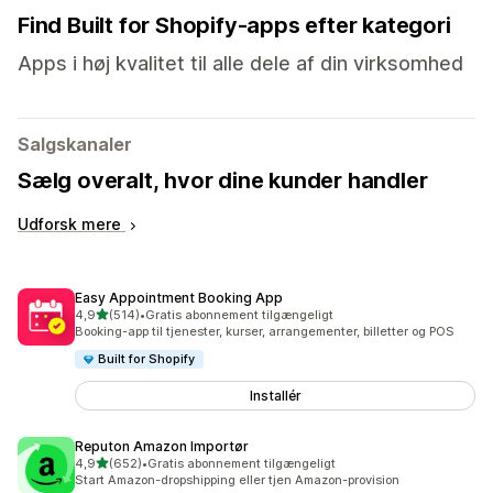
Find Built for Shopify-apps efter kategori
Apps i høj kvalitet til alle dele af din virksomhed
Salgskanaler
Sælg overalt, hvor dine kunder handler
Udforsk mere
Easy Appointment Booking App
ud af 5 stjerner
4,9
(514)
•
Gratis abonnement tilgængeligt
514 anmeldelser i alt
Booking-app til tjenester, kurser, arrangementer, billetter og POS
Built for Shopify
Installér
Reputon Amazon Importør
ud af 5 stjerner
4,9
(652)
•
Gratis abonnement tilgængeligt
652 anmeldelser i alt
Start Amazon-dropshipping eller tjen Amazon-provision