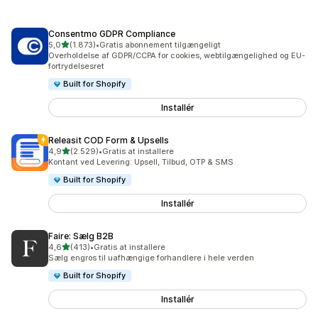
Consentmo GDPR Compliance
ud af 5 stjerner
5,0
(1.873)
•
Gratis abonnement tilgængeligt
1873 anmeldelser i alt
Overholdelse af GDPR/CCPA for cookies, webtilgængelighed og EU-
fortrydelsesret
Built for Shopify
Installér
Releasit COD Form & Upsells
ud af 5 stjerner
4,9
(2.529)
•
Gratis at installere
2529 anmeldelser i alt
Kontant ved Levering: Upsell, Tilbud, OTP & SMS
Built for Shopify
Installér
Faire: Sælg B2B
ud af 5 stjerner
4,6
(413)
•
Gratis at installere
413 anmeldelser i alt
Sælg engros til uafhængige forhandlere i hele verden
Built for Shopify
Installér