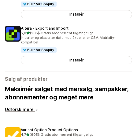
Built for Shopify
Installér
Altera ‑ Export and Import
ud af 5 stjerner
5,0
(205)
•
Gratis abonnement tilgængeligt
205 anmeldelser i alt
Importer og eksporter data med Excel eller CSV. Matrixify-
kompatibel
Built for Shopify
Installér
Salg af produkter
Maksimér salget med mersalg, sampakker,
abonnementer og meget mere
Udforsk mere
Variant Option Product Options
ud af 5 stjerner
4,7
(605)
•
Gratis abonnement tilgængeligt
605 anmeldelser i alt