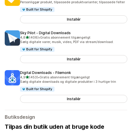
Personliggør produkt, tilpassede produktvarianter, tilpassede felter
Built for Shopify
Installér
Sky Pilot ‑ Digital Downloads
ud af 5 stjerner
4,8
(408)
•
Gratis abonnement tilgængeligt
408 anmeldelser i alt
Sælg digitale varer, musik, video, PDF via stream/download.
Built for Shopify
Installér
Digital Downloads ‑ Filemonk
ud af 5 stjerner
4,9
(453)
•
Gratis abonnement tilgængeligt
453 anmeldelser i alt
Sælg digitale downloads og digitale produkter i 3 hurtige trin
Built for Shopify
Installér
Butiksdesign
Tilpas din butik uden at bruge kode