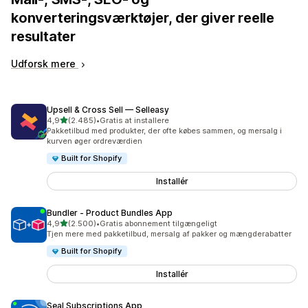
konverteringsværktøjer, der giver reelle
resultater
Udforsk mere
Upsell & Cross Sell — Selleasy
ud af 5 stjerner
4,9
(2.485)
•
Gratis at installere
2485 anmeldelser i alt
Pakketilbud med produkter, der ofte købes sammen, og mersalg i
kurven øger ordreværdien
Built for Shopify
Installér
Bundler ‑ Product Bundles App
ud af 5 stjerner
4,9
(2.500)
•
Gratis abonnement tilgængeligt
2500 anmeldelser i alt
Tjen mere med pakketilbud, mersalg af pakker og mængderabatter
Built for Shopify
Installér
Seal Subscriptions App