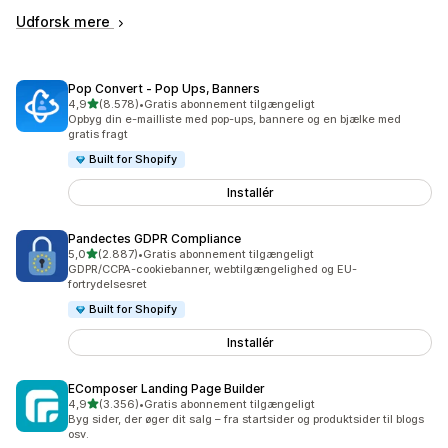
Udforsk mere
Pop Convert ‑ Pop Ups, Banners
ud af 5 stjerner
4,9
(8.578)
•
Gratis abonnement tilgængeligt
8578 anmeldelser i alt
Opbyg din e-mailliste med pop-ups, bannere og en bjælke med
gratis fragt
Built for Shopify
Installér
Pandectes GDPR Compliance
ud af 5 stjerner
5,0
(2.887)
•
Gratis abonnement tilgængeligt
2887 anmeldelser i alt
GDPR/CCPA-cookiebanner, webtilgængelighed og EU-
fortrydelsesret
Built for Shopify
Installér
EComposer Landing Page Builder
ud af 5 stjerner
4,9
(3.356)
•
Gratis abonnement tilgængeligt
3356 anmeldelser i alt
Byg sider, der øger dit salg – fra startsider og produktsider til blogs
osv.