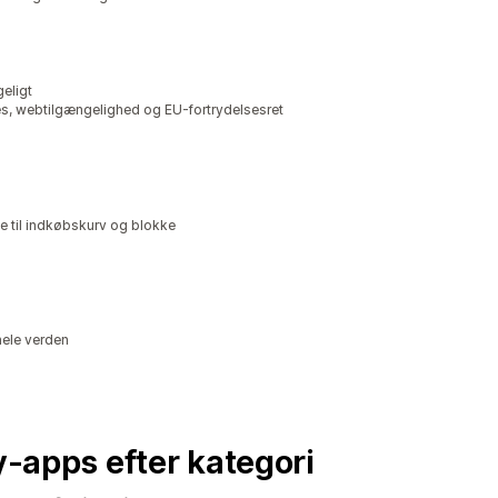
eligt
s, webtilgængelighed og EU-fortrydelsesret
fe til indkøbskurv og blokke
hele verden
fy-apps efter kategori