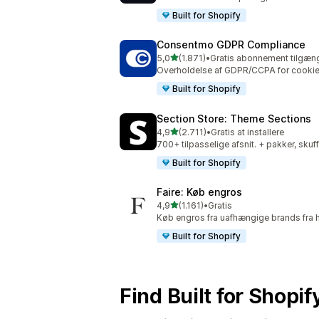
Built for Shopify
Consentmo GDPR Compliance
ud af 5 stjerner
5,0
(1.871)
•
Gratis abonnement tilgæng
1871 anmeldelser i alt
Overholdelse af GDPR/CCPA for cookie
Built for Shopify
Section Store: Theme Sections
ud af 5 stjerner
4,9
(2.711)
•
Gratis at installere
2711 anmeldelser i alt
700+ tilpasselige afsnit. + pakker, skuf
Built for Shopify
Faire: Køb engros
ud af 5 stjerner
4,9
(1.161)
•
Gratis
1161 anmeldelser i alt
Køb engros fra uafhængige brands fra 
Built for Shopify
Find Built for Shopi