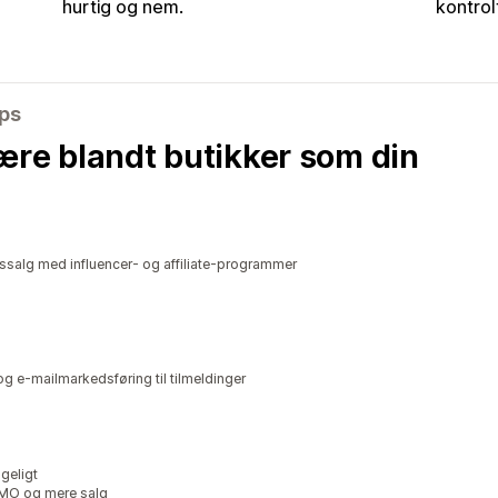
hurtig og nem.
kontrol
pps
ære blandt butikker som din
gssalg med influencer- og affiliate-programmer
g e-mailmarkedsføring til tilmeldinger
geligt
SMO og mere salg