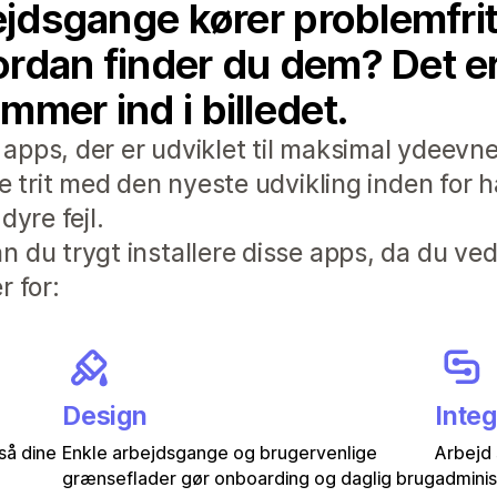
ejdsgange kører problemfrit,
rdan finder du dem? Det er h
mmer ind i billedet.
pps, der er udviklet til maksimal ydeevne
de trit med den nyeste udvikling inden for 
dyre fejl.
 du trygt installere disse apps, da du ved
r for:
Design
Integ
 så dine
Enkle arbejdsgange og brugervenlige
Arbejd 
grænseflader gør onboarding og daglig brug
adminis