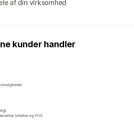
 dele af din virksomhed
ine kunder handler
lgsmuligheder
ligt
gementer, billetter og POS