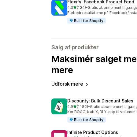
Flexify: Facebook Product Feed
ud af 5 stjerner
4,3
(124)
•
Gratis abonnement tilgænge
124 anmeldelser i alt
Forbedr resultaterne på Facebook/Inst
Built for Shopify
Salg af produkter
Maksimér salget me
mere
Udforsk mere
Discounty: Bulk Discount Sales
ud af 5 stjerner
4,9
(1.182)
•
Gratis abonnement tilgæng
1182 anmeldelser i alt
Kør BOGO, Køb X, få Y, app til volum
Built for Shopify
Infinite Product Options