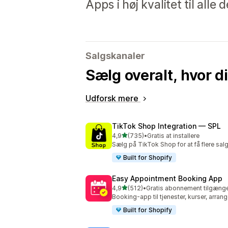
Apps i høj kvalitet til alle
Salgskanaler
Sælg overalt, hvor d
Udforsk mere
TikTok Shop Integration — SPL
ud af 5 stjerner
4,9
(735)
•
Gratis at installere
735 anmeldelser i alt
Sælg på TikTok Shop for at få flere sa
Built for Shopify
Easy Appointment Booking App
ud af 5 stjerner
4,9
(512)
•
Gratis abonnement tilgænge
512 anmeldelser i alt
Booking-app til tjenester, kurser, arran
Built for Shopify