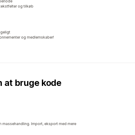
periode
ekstfelter og tilkøb
geligt
abonnementer og medlemskaber!
n at bruge kode
som massehandling. Import, eksport med mere