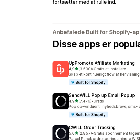
fortsætter med at rulle ind.
Anbefalede Built for Shopify-a
Disse apps er popul
UpPromote Affiliate Marketing
ud af 5 stjerner
4,9
(3.590)
•
Gratis at installere
3590 anmeldelser i alt
Skab et kontinuerligt flow af henvisnin
Built for Shopify
SendWILL Pop up Email Popup
ud af 5 stjerner
4,9
(7.476)
•
Gratis
7476 anmeldelser i alt
Pop op-vinduer til nyhedsbreve, sms- o
Built for Shopify
CWILL Order Tracking
ud af 5 stjerner
5,0
(2.857)
•
Gratis abonnement tilgæn
2857 anmeldelser i alt
Parcel Panel: ordresporing, mindre WI