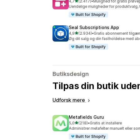
ud af 5 stjerner
4,7
(2.417)
•
Mulighed for gratis prøve
2417 anmeldelser i alt
Uendelige muligheder for produktvalg, t
Built for Shopify
Seal Subscriptions App
ud af 5 stjerner
4,9
(2.934)
•
Gratis abonnement tilgæn
2934 anmeldelser i alt
Øg dit salg og din fastholdelse med 
Built for Shopify
Butiksdesign
Tilpas din butik ude
Udforsk mere
Metafields Guru
ud af 5 stjerner
5,0
(218)
•
Gratis at installere
218 anmeldelser i alt
Administrer metafelter manuelt eller 
Built for Shopify