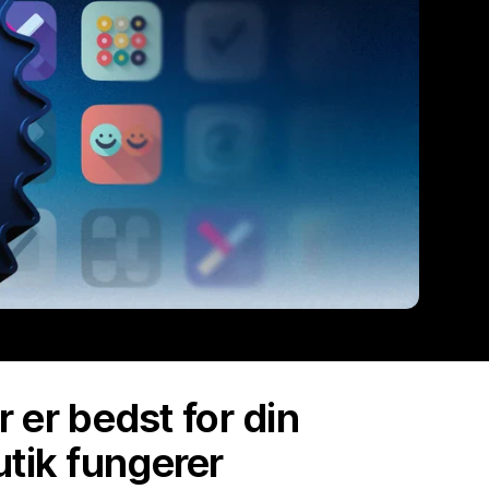
r er bedst for din
utik fungerer