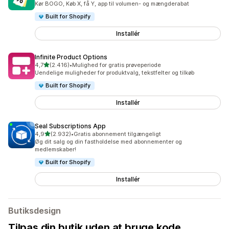
Kør BOGO, Køb X, få Y, app til volumen- og mængderabat
Built for Shopify
Installér
Infinite Product Options
ud af 5 stjerner
4,7
(2.416)
•
Mulighed for gratis prøveperiode
2416 anmeldelser i alt
Uendelige muligheder for produktvalg, tekstfelter og tilkøb
Built for Shopify
Installér
Seal Subscriptions App
ud af 5 stjerner
4,9
(2.932)
•
Gratis abonnement tilgængeligt
2932 anmeldelser i alt
Øg dit salg og din fastholdelse med abonnementer og
medlemskaber!
Built for Shopify
Installér
Butiksdesign
Tilpas din butik uden at bruge kode