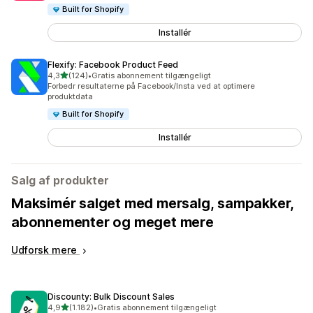
Built for Shopify
Installér
Flexify: Facebook Product Feed
ud af 5 stjerner
4,3
(124)
•
Gratis abonnement tilgængeligt
124 anmeldelser i alt
Forbedr resultaterne på Facebook/Insta ved at optimere
produktdata
Built for Shopify
Installér
Salg af produkter
Maksimér salget med mersalg, sampakker,
abonnementer og meget mere
Udforsk mere
Discounty: Bulk Discount Sales
ud af 5 stjerner
4,9
(1.182)
•
Gratis abonnement tilgængeligt
1182 anmeldelser i alt