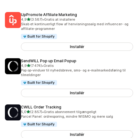
UpPromote Affiliate Marketing
ud af 5 stjerner
4,9
(3.587)
•
Gratis at installere
3587 anmeldelser i alt
Skab et kontinuerligt flow af henvisningssalg med influencer- og
affiliate-programmer
Built for Shopify
Installér
SendWILL Pop up Email Popup
ud af 5 stjerner
4,9
(7.474)
•
Gratis
7474 anmeldelser i alt
Pop op-vinduer til nyhedsbreve, sms- og e-mailmarkedsføring til
tilmeldinger
Built for Shopify
Installér
CWILL Order Tracking
ud af 5 stjerner
5,0
(2.857)
•
Gratis abonnement tilgængeligt
2857 anmeldelser i alt
Parcel Panel: ordresporing, mindre WISMO og mere salg
Built for Shopify
Installér