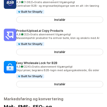
ud af 5 stjerner
4,9
(1.082)
•
Gratis abonnement tilgængeligt
1082 anmeldelser i alt
Centraliser B2B- og engrosarbejdsgange som en alt i én-løsning
Built for Shopify
Installér
ProductUpload.ai Copy Products
ud af 5 stjerner
4,8
(32)
•
Gratis abonnement tilgængeligt
32 anmeldelser i alt
Masseimportér produkter fra enhver butik, klon og omskriv med AI
Built for Shopify
Installér
Easy Wholesale Lock for B2B
ud af 5 stjerner
4,5
(224)
•
Gratis abonnement tilgængeligt
224 anmeldelser i alt
Skjul priser, begræns B2B-login med adgangskodeside, lås sider
Built for Shopify
Installér
Markedsføring og konvertering
Mail-, SMS-, SEO- og