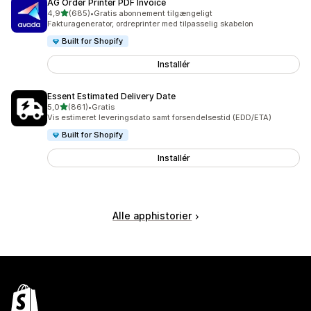
AG Order Printer PDF Invoice
ud af 5 stjerner
4,9
(685)
•
Gratis abonnement tilgængeligt
685 anmeldelser i alt
Fakturagenerator, ordreprinter med tilpasselig skabelon
Built for Shopify
Installér
Essent Estimated Delivery Date
ud af 5 stjerner
5,0
(861)
•
Gratis
861 anmeldelser i alt
Vis estimeret leveringsdato samt forsendelsestid (EDD/ETA)
Built for Shopify
Installér
Alle apphistorier