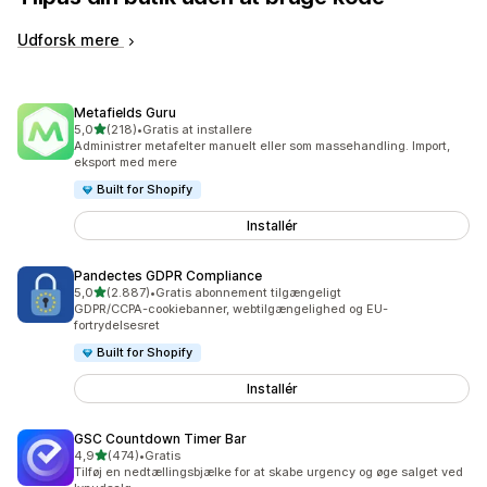
Udforsk mere
Metafields Guru
ud af 5 stjerner
5,0
(218)
•
Gratis at installere
218 anmeldelser i alt
Administrer metafelter manuelt eller som massehandling. Import,
eksport med mere
Built for Shopify
Installér
Pandectes GDPR Compliance
ud af 5 stjerner
5,0
(2.887)
•
Gratis abonnement tilgængeligt
2887 anmeldelser i alt
GDPR/CCPA-cookiebanner, webtilgængelighed og EU-
fortrydelsesret
Built for Shopify
Installér
GSC Countdown Timer Bar
ud af 5 stjerner
4,9
(474)
•
Gratis
474 anmeldelser i alt
Tilføj en nedtællingsbjælke for at skabe urgency og øge salget ved