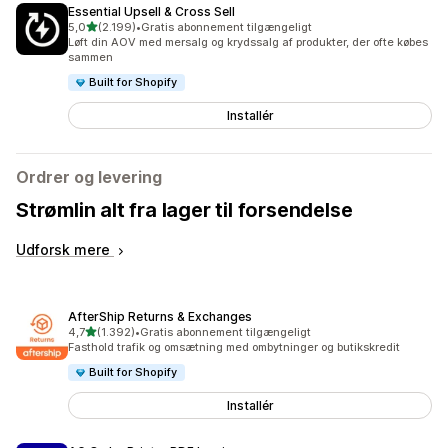
Essential Upsell & Cross Sell
ud af 5 stjerner
5,0
(2.199)
•
Gratis abonnement tilgængeligt
2199 anmeldelser i alt
Løft din AOV med mersalg og krydssalg af produkter, der ofte købes
sammen
Built for Shopify
Installér
Ordrer og levering
Strømlin alt fra lager til forsendelse
Udforsk mere
AfterShip Returns & Exchanges
ud af 5 stjerner
4,7
(1.392)
•
Gratis abonnement tilgængeligt
1392 anmeldelser i alt
Fasthold trafik og omsætning med ombytninger og butikskredit
Built for Shopify
Installér