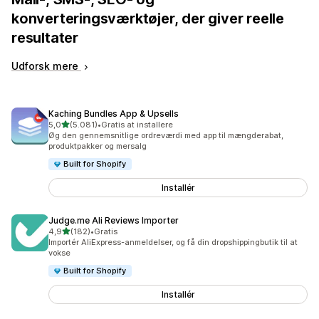
konverteringsværktøjer, der giver reelle
resultater
Udforsk mere
Kaching Bundles App & Upsells
ud af 5 stjerner
5,0
(5.081)
•
Gratis at installere
5081 anmeldelser i alt
Øg den gennemsnitlige ordreværdi med app til mængderabat,
produktpakker og mersalg
Built for Shopify
Installér
Judge.me Ali Reviews Importer
ud af 5 stjerner
4,9
(182)
•
Gratis
182 anmeldelser i alt
Importér AliExpress-anmeldelser, og få din dropshippingbutik til at
vokse
Built for Shopify
Installér