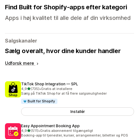
Find Built for Shopify-apps efter kategori
Apps i høj kvalitet til alle dele af din virksomhed
Salgskanaler
Sælg overalt, hvor dine kunder handler
Udforsk mere
TikTok Shop Integration — SPL
ud af 5 stjerner
4,9
(735)
•
Gratis at installere
735 anmeldelser i alt
Sælg på TikTok Shop for at få flere salgsmuligheder
Built for Shopify
Installér
Easy Appointment Booking App
ud af 5 stjerner
4,9
(511)
•
Gratis abonnement tilgængeligt
511 anmeldelser i alt
Booking-app til tjenester, kurser, arrangementer, billetter og POS