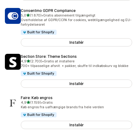
Consentmo GDPR Compliance
ud af 5 stjerner
5,0
(1.870)
•
Gratis abonnement tilgængeligt
1870 anmeldelser i alt
Overholdelse af GDPR/CCPA for cookies, webtilgængelighed og EU-
fortrydelsesret
Built for Shopify
Installér
Section Store: Theme Sections
ud af 5 stjerner
4,9
(2.703)
•
Gratis at installere
2703 anmeldelser i alt
700+ tilpasselige afsnit. + pakker, skuffe til indkøbskurv og blokke
Built for Shopify
Installér
Faire: Køb engros
ud af 5 stjerner
4,9
(1.159)
•
Gratis
1159 anmeldelser i alt
Køb engros fra uafhængige brands fra hele verden
Built for Shopify
Installér