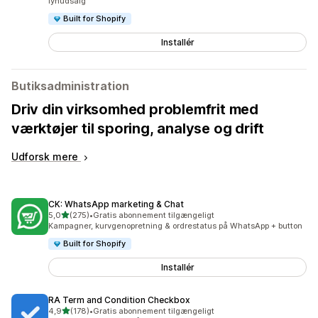
lynudsalg
Built for Shopify
Installér
Butiksadministration
Driv din virksomhed problemfrit med
værktøjer til sporing, analyse og drift
Udforsk mere
CK: WhatsApp marketing & Chat
ud af 5 stjerner
5,0
(275)
•
Gratis abonnement tilgængeligt
275 anmeldelser i alt
Kampagner, kurvgenopretning & ordrestatus på WhatsApp + button
Built for Shopify
Installér
RA Term and Condition Checkbox
ud af 5 stjerner
4,9
(178)
•
Gratis abonnement tilgængeligt
178 anmeldelser i alt