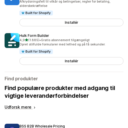
Afkrydsningsfelt til vilkår og betingelser, regler for betaling,
aldersbekræftelse
Built for Shopify
Installér
Hulk Form Builder
ud af 5 stjerner
4,9
(1.885)
•
Gratis abonnement tilgængeligt
1885 anmeldelser i alt
Opret stilfulde formularer med lethed og på få sekunder.
Built for Shopify
Installér
Find produkter
Find populære produkter med adgang til
vigtige leverandørforbindelser
Udforsk mere
BSS B2B Wholesale Pricing