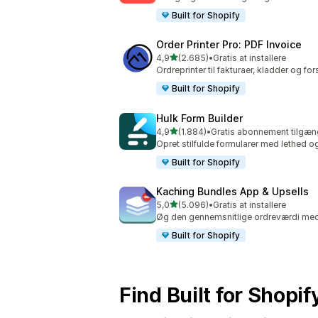
Built for Shopify
Order Printer Pro: PDF Invoice
ud af 5 stjerner
4,9
(2.685)
•
Gratis at installere
2685 anmeldelser i alt
Ordreprinter til fakturaer, kladder og 
Built for Shopify
Hulk Form Builder
ud af 5 stjerner
4,9
(1.884)
•
Gratis abonnement tilgæn
1884 anmeldelser i alt
Opret stilfulde formularer med lethed o
Built for Shopify
Kaching Bundles App & Upsells
ud af 5 stjerner
5,0
(5.096)
•
Gratis at installere
5096 anmeldelser i alt
Øg den gennemsnitlige ordreværdi med
Built for Shopify
Find Built for Shopi