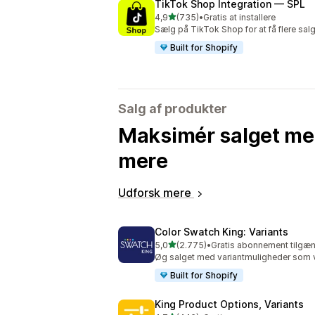
TikTok Shop Integration — SPL
ud af 5 stjerner
4,9
(735)
•
Gratis at installere
735 anmeldelser i alt
Sælg på TikTok Shop for at få flere sa
Built for Shopify
Salg af produkter
Maksimér salget me
mere
Udforsk mere
Color Swatch King: Variants
ud af 5 stjerner
5,0
(2.775)
•
Gratis abonnement tilgæn
2775 anmeldelser i alt
Øg salget med variantmuligheder som va
Built for Shopify
King Product Options, Variants