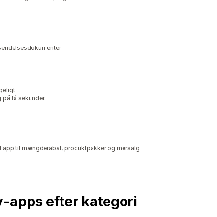
forsendelsesdokumenter
geligt
g på få sekunder.
 app til mængderabat, produktpakker og mersalg
fy-apps efter kategori