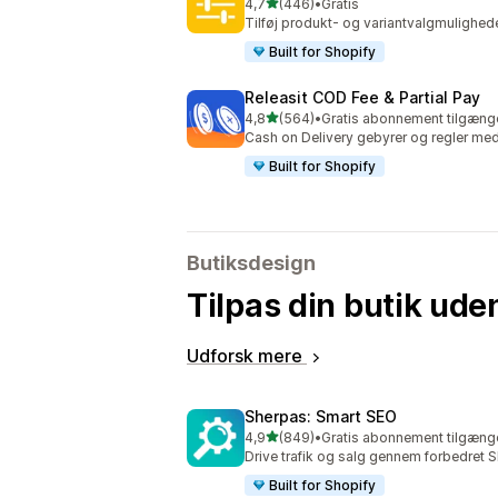
ud af 5 stjerner
4,7
(446)
•
Gratis
446 anmeldelser i alt
Tilføj produkt- og variantvalgmulighed
Built for Shopify
Releasit COD Fee & Partial Pay
ud af 5 stjerner
4,8
(564)
•
Gratis abonnement tilgænge
564 anmeldelser i alt
Cash on Delivery gebyrer og regler me
Built for Shopify
Butiksdesign
Tilpas din butik ude
Udforsk mere
Sherpas: Smart SEO
ud af 5 stjerner
4,9
(849)
•
Gratis abonnement tilgænge
849 anmeldelser i alt
Drive trafik og salg gennem forbedret 
Built for Shopify