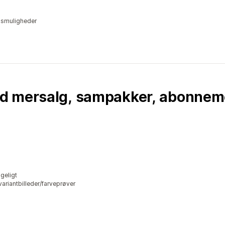
lgsmuligheder
d mersalg, sampakker, abonnem
geligt
riantbilleder/farveprøver