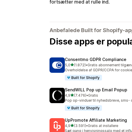
fortsætter med at rulle ind.
Anbefalede Built for Shopify-a
Disse apps er popul
Consentmo GDPR Compliance
ud af 5 stjerner
5,0
(1.872)
•
Gratis abonnement tilgæn
1872 anmeldelser i alt
Overholdelse af GDPR/CCPA for cookie
Built for Shopify
SendWILL Pop up Email Popup
ud af 5 stjerner
4,9
(7.476)
•
Gratis
7476 anmeldelser i alt
Pop op-vinduer til nyhedsbreve, sms- o
Built for Shopify
UpPromote Affiliate Marketing
ud af 5 stjerner
4,9
(3.591)
•
Gratis at installere
3591 anmeldelser i alt
Sæt gang i henvisningssalg med et infl