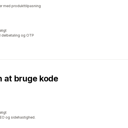
er med produkttilpasning
ligt
d delbetaling og OTP
n at bruge kode
ligt
SEO og sidehastighed.