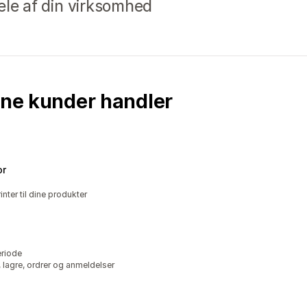
 dele af din virksomhed
ine kunder handler
or
nter til dine produkter
eriode
 lagre, ordrer og anmeldelser