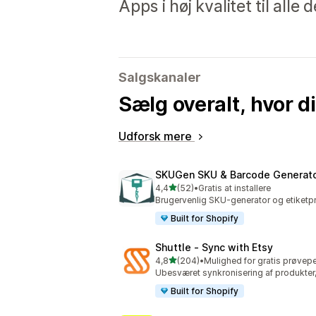
Apps i høj kvalitet til alle
Salgskanaler
Sælg overalt, hvor d
Udforsk mere
SKUGen SKU & Barcode Generat
ud af 5 stjerner
4,4
(52)
•
Gratis at installere
52 anmeldelser i alt
Brugervenlig SKU-generator og etiketpri
Built for Shopify
Shuttle ‑ Sync with Etsy
ud af 5 stjerner
4,8
(204)
•
Mulighed for gratis prøvep
204 anmeldelser i alt
Ubesværet synkronisering af produkter,
Built for Shopify