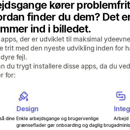
ejdsgange kører problemfrit,
rdan finder du dem? Det er h
mmer ind i billedet.
pps, der er udviklet til maksimal ydeevne
de trit med den nyeste udvikling inden for 
dyre fejl.
 du trygt installere disse apps, da du ved
r for:
Design
Integ
 så dine
Enkle arbejdsgange og brugervenlige
Arbejd 
grænseflader gør onboarding og daglig brug
adminis