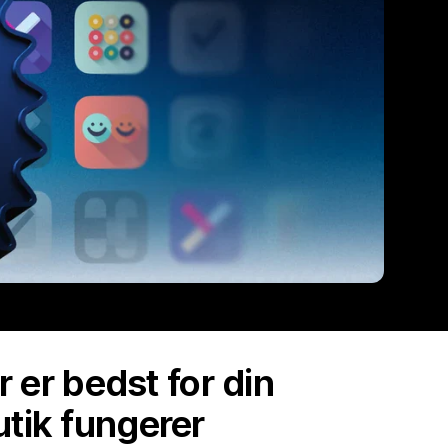
r er bedst for din
utik fungerer