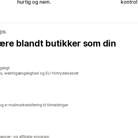
hurtig og nem.
kontrol
pps
ære blandt butikker som din
geligt
s, webtilgængelighed og EU-fortrydelsesret
g e-mailmarkedsføring til tilmeldinger
uencer- og affiliate-program