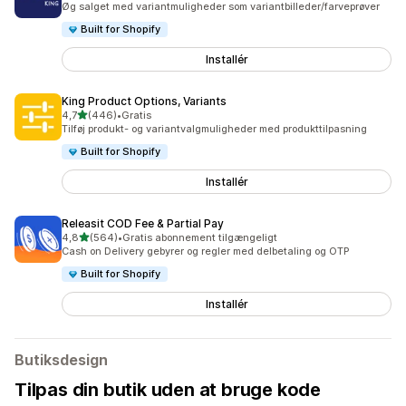
Øg salget med variantmuligheder som variantbilleder/farveprøver
Built for Shopify
Installér
King Product Options, Variants
ud af 5 stjerner
4,7
(446)
•
Gratis
446 anmeldelser i alt
Tilføj produkt- og variantvalgmuligheder med produkttilpasning
Built for Shopify
Installér
Releasit COD Fee & Partial Pay
ud af 5 stjerner
4,8
(564)
•
Gratis abonnement tilgængeligt
564 anmeldelser i alt
Cash on Delivery gebyrer og regler med delbetaling og OTP
Built for Shopify
Installér
Butiksdesign
Tilpas din butik uden at bruge kode