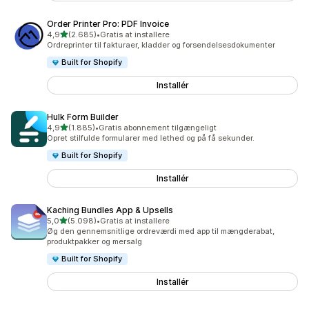
Order Printer Pro: PDF Invoice
ud af 5 stjerner
4,9
(2.685)
•
Gratis at installere
2685 anmeldelser i alt
Ordreprinter til fakturaer, kladder og forsendelsesdokumenter
Built for Shopify
Installér
Hulk Form Builder
ud af 5 stjerner
4,9
(1.885)
•
Gratis abonnement tilgængeligt
1885 anmeldelser i alt
Opret stilfulde formularer med lethed og på få sekunder.
Built for Shopify
Installér
Kaching Bundles App & Upsells
ud af 5 stjerner
5,0
(5.098)
•
Gratis at installere
5098 anmeldelser i alt
Øg den gennemsnitlige ordreværdi med app til mængderabat,
produktpakker og mersalg
Built for Shopify
Installér