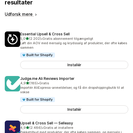
resultater
Udforsk mere
Essential Upsell & Cross Sell
ud af 5 stjerner
5,0
(2.202)
•
Gratis abonnement tilgængeligt
2202 anmeldelser i alt
Løft din AOV med mersalg og krydssalg af produkter, der ofte købes
sammen
Built for Shopify
Installér
Judge.me Ali Reviews Importer
ud af 5 stjerner
4,9
(185)
•
Gratis
185 anmeldelser i alt
Importér AliExpress-anmeldelser, og få din dropshippingbutik til at
vokse
Built for Shopify
Installér
Upsell & Cross Sell — Selleasy
ud af 5 stjerner
4,9
(2.486)
•
Gratis at installere
2486 anmeldelser i alt
Pakketilbud med produkter, der ofte købes sammen, og mersalg i