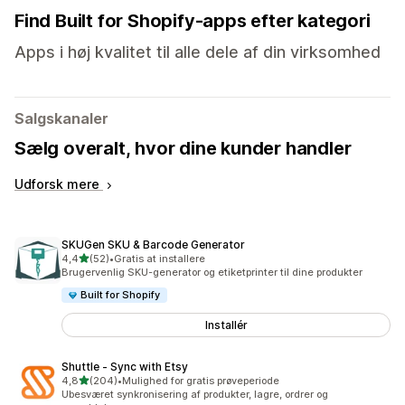
Find Built for Shopify-apps efter kategori
Apps i høj kvalitet til alle dele af din virksomhed
Salgskanaler
Sælg overalt, hvor dine kunder handler
Udforsk mere
SKUGen SKU & Barcode Generator
ud af 5 stjerner
4,4
(52)
•
Gratis at installere
52 anmeldelser i alt
Brugervenlig SKU-generator og etiketprinter til dine produkter
Built for Shopify
Installér
Shuttle ‑ Sync with Etsy
ud af 5 stjerner
4,8
(204)
•
Mulighed for gratis prøveperiode
204 anmeldelser i alt
Ubesværet synkronisering af produkter, lagre, ordrer og