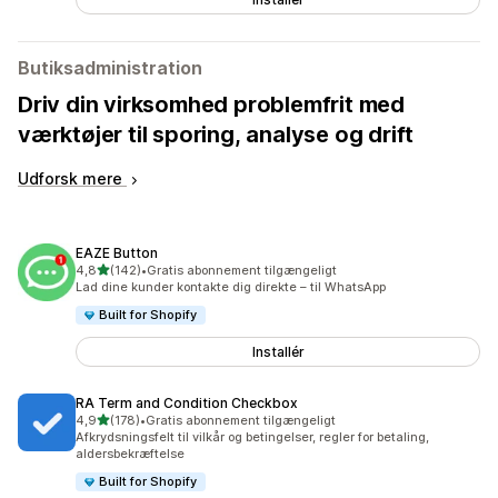
Butiksadministration
Driv din virksomhed problemfrit med
værktøjer til sporing, analyse og drift
Udforsk mere
EAZE Button
ud af 5 stjerner
4,8
(142)
•
Gratis abonnement tilgængeligt
142 anmeldelser i alt
Lad dine kunder kontakte dig direkte – til WhatsApp
Built for Shopify
Installér
RA Term and Condition Checkbox
ud af 5 stjerner
4,9
(178)
•
Gratis abonnement tilgængeligt
178 anmeldelser i alt
Afkrydsningsfelt til vilkår og betingelser, regler for betaling,
aldersbekræftelse
Built for Shopify