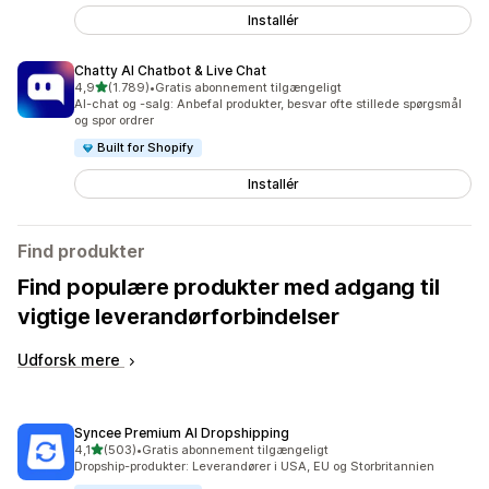
Installér
Chatty AI Chatbot & Live Chat
ud af 5 stjerner
4,9
(1.789)
•
Gratis abonnement tilgængeligt
1789 anmeldelser i alt
AI-chat og -salg: Anbefal produkter, besvar ofte stillede spørgsmål
og spor ordrer
Built for Shopify
Installér
Find produkter
Find populære produkter med adgang til
vigtige leverandørforbindelser
Udforsk mere
Syncee Premium AI Dropshipping
ud af 5 stjerner
4,1
(503)
•
Gratis abonnement tilgængeligt
503 anmeldelser i alt
Dropship-produkter: Leverandører i USA, EU og Storbritannien