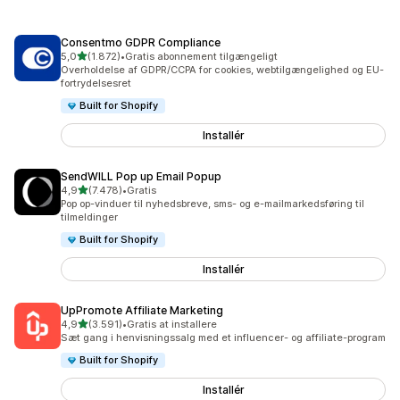
Consentmo GDPR Compliance
ud af 5 stjerner
5,0
(1.872)
•
Gratis abonnement tilgængeligt
1872 anmeldelser i alt
Overholdelse af GDPR/CCPA for cookies, webtilgængelighed og EU-
fortrydelsesret
Built for Shopify
Installér
SendWILL Pop up Email Popup
ud af 5 stjerner
4,9
(7.478)
•
Gratis
7478 anmeldelser i alt
Pop op-vinduer til nyhedsbreve, sms- og e-mailmarkedsføring til
tilmeldinger
Built for Shopify
Installér
UpPromote Affiliate Marketing
ud af 5 stjerner
4,9
(3.591)
•
Gratis at installere
3591 anmeldelser i alt
Sæt gang i henvisningssalg med et influencer- og affiliate-program
Built for Shopify
Installér