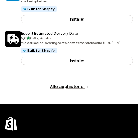
markedspladser
Built for Shopify
Installér
Essent Estimated Delivery Date
ud af 5 stjerner
5,0
(867)
•
Gratis
867 anmeldelser i alt
Vis estimeret leveringsdato samt forsendelsestid (EDD/ETA)
Built for Shopify
Installér
Alle apphistorier