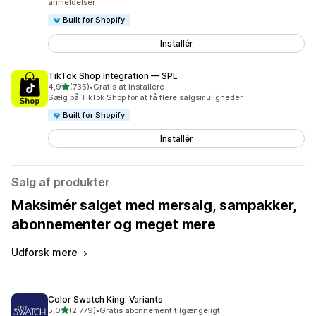
anmeldelser
Built for Shopify
Installér
TikTok Shop Integration — SPL
ud af 5 stjerner
4,9
(735)
•
Gratis at installere
735 anmeldelser i alt
Sælg på TikTok Shop for at få flere salgsmuligheder
Built for Shopify
Installér
Salg af produkter
Maksimér salget med mersalg, sampakker,
abonnementer og meget mere
Udforsk mere
Color Swatch King: Variants
ud af 5 stjerner
5,0
(2.779)
•
Gratis abonnement tilgængeligt
2779 anmeldelser i alt