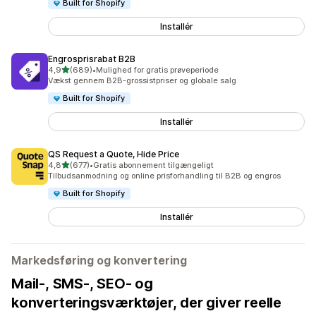
Built for Shopify
Installér
Engrosprisrabat B2B
ud af 5 stjerner
4,9
(689)
•
Mulighed for gratis prøveperiode
689 anmeldelser i alt
Vækst gennem B2B-grossistpriser og globale salg
Built for Shopify
Installér
QS Request a Quote, Hide Price
ud af 5 stjerner
4,8
(677)
•
Gratis abonnement tilgængeligt
677 anmeldelser i alt
Tilbudsanmodning og online prisforhandling til B2B og engros
Built for Shopify
Installér
Markedsføring og konvertering
Mail-, SMS-, SEO- og
konverteringsværktøjer, der giver reelle