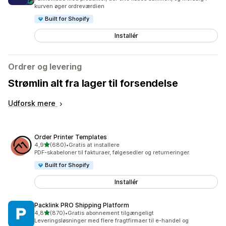
kurven øger ordreværdien
Built for Shopify
Installér
Ordrer og levering
Strømlin alt fra lager til forsendelse
Udforsk mere
Order Printer Templates
ud af 5 stjerner
4,9
(680)
•
Gratis at installere
680 anmeldelser i alt
PDF-skabeloner til fakturaer, følgesedler og returneringer.
Built for Shopify
Installér
Packlink PRO Shipping Platform
ud af 5 stjerner
4,8
(870)
•
Gratis abonnement tilgængeligt
870 anmeldelser i alt
Leveringsløsninger med flere fragtfirmaer til e-handel og