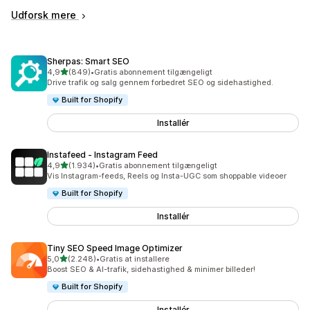
Udforsk mere
Sherpas: Smart SEO
ud af 5 stjerner
4,9
(849)
•
Gratis abonnement tilgængeligt
849 anmeldelser i alt
Drive trafik og salg gennem forbedret SEO og sidehastighed.
Built for Shopify
Installér
Instafeed ‑ Instagram Feed
ud af 5 stjerner
4,9
(1.934)
•
Gratis abonnement tilgængeligt
1934 anmeldelser i alt
Vis Instagram-feeds, Reels og Insta-UGC som shoppable videoer
Built for Shopify
Installér
Tiny SEO Speed Image Optimizer
ud af 5 stjerner
5,0
(2.248)
•
Gratis at installere
2248 anmeldelser i alt
Boost SEO & AI-trafik, sidehastighed & minimer billeder!
Built for Shopify
Installér