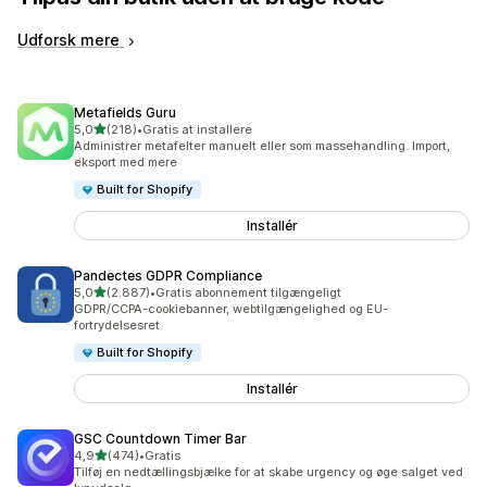
Udforsk mere
Metafields Guru
ud af 5 stjerner
5,0
(218)
•
Gratis at installere
218 anmeldelser i alt
Administrer metafelter manuelt eller som massehandling. Import,
eksport med mere
Built for Shopify
Installér
Pandectes GDPR Compliance
ud af 5 stjerner
5,0
(2.887)
•
Gratis abonnement tilgængeligt
2887 anmeldelser i alt
GDPR/CCPA-cookiebanner, webtilgængelighed og EU-
fortrydelsesret
Built for Shopify
Installér
GSC Countdown Timer Bar
ud af 5 stjerner
4,9
(474)
•
Gratis
474 anmeldelser i alt
Tilføj en nedtællingsbjælke for at skabe urgency og øge salget ved