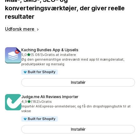
konverteringsværktøjer, der giver reelle
resultater
Udforsk mere
Kaching Bundles App & Upsells
ud af 5 stjerner
5,0
(5.081)
•
Gratis at installere
5081 anmeldelser i alt
Øg den gennemsnitlige ordreværdi med app til mængderabat,
produktpakker og mersalg
Built for Shopify
Installér
Judge.me Ali Reviews Importer
ud af 5 stjerner
4,9
(182)
•
Gratis
182 anmeldelser i alt
Importér AliExpress-anmeldelser, og få din dropshippingbutik til at
vokse
Built for Shopify
Installér