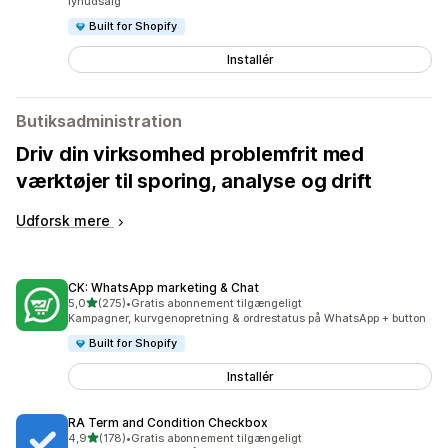
lynudsalg
Built for Shopify
Installér
Butiksadministration
Driv din virksomhed problemfrit med
værktøjer til sporing, analyse og drift
Udforsk mere
CK: WhatsApp marketing & Chat
ud af 5 stjerner
5,0
(275)
•
Gratis abonnement tilgængeligt
275 anmeldelser i alt
Kampagner, kurvgenopretning & ordrestatus på WhatsApp + button
Built for Shopify
Installér
RA Term and Condition Checkbox
ud af 5 stjerner
4,9
(178)
•
Gratis abonnement tilgængeligt
178 anmeldelser i alt