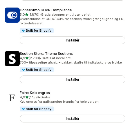
Consentmo GDPR Compliance
ud af 5 stjerner
5,0
(1.870)
•
Gratis abonnement tilgængeligt
1870 anmeldelser i alt
Overholdelse af GDPR/CCPA for cookies, webtilgængelighed og EU-
fortrydelsesret
Built for Shopify
Installér
Section Store: Theme Sections
ud af 5 stjerner
4,9
(2.703)
•
Gratis at installere
2703 anmeldelser i alt
700+ tilpasselige afsnit. + pakker, skuffe til indkøbskurv og blokke
Built for Shopify
Installér
Faire: Køb engros
ud af 5 stjerner
4,9
(1.159)
•
Gratis
1159 anmeldelser i alt
Køb engros fra uafhængige brands fra hele verden
Built for Shopify
Installér