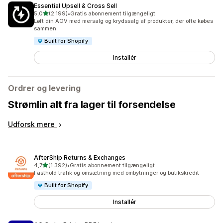
Essential Upsell & Cross Sell
ud af 5 stjerner
5,0
(2.199)
•
Gratis abonnement tilgængeligt
2199 anmeldelser i alt
Løft din AOV med mersalg og krydssalg af produkter, der ofte købes
sammen
Built for Shopify
Installér
Ordrer og levering
Strømlin alt fra lager til forsendelse
Udforsk mere
AfterShip Returns & Exchanges
ud af 5 stjerner
4,7
(1.392)
•
Gratis abonnement tilgængeligt
1392 anmeldelser i alt
Fasthold trafik og omsætning med ombytninger og butikskredit
Built for Shopify
Installér