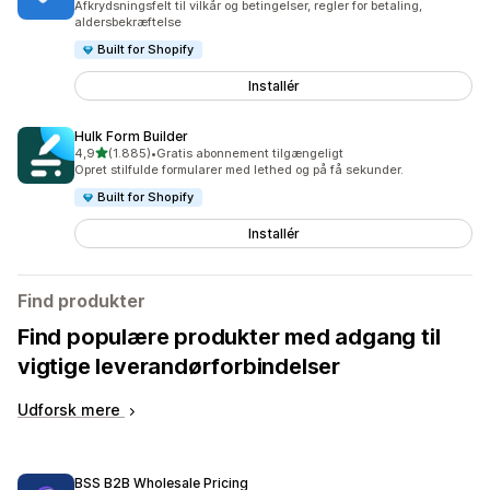
Afkrydsningsfelt til vilkår og betingelser, regler for betaling,
aldersbekræftelse
Built for Shopify
Installér
Hulk Form Builder
ud af 5 stjerner
4,9
(1.885)
•
Gratis abonnement tilgængeligt
1885 anmeldelser i alt
Opret stilfulde formularer med lethed og på få sekunder.
Built for Shopify
Installér
Find produkter
Find populære produkter med adgang til
vigtige leverandørforbindelser
Udforsk mere
BSS B2B Wholesale Pricing