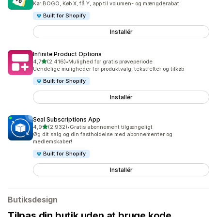
Kør BOGO, Køb X, få Y, app til volumen- og mængderabat
Built for Shopify
Installér
Infinite Product Options
ud af 5 stjerner
4,7
(2.416)
•
Mulighed for gratis prøveperiode
2416 anmeldelser i alt
Uendelige muligheder for produktvalg, tekstfelter og tilkøb
Built for Shopify
Installér
Seal Subscriptions App
ud af 5 stjerner
4,9
(2.932)
•
Gratis abonnement tilgængeligt
2932 anmeldelser i alt
Øg dit salg og din fastholdelse med abonnementer og
medlemskaber!
Built for Shopify
Installér
Butiksdesign
Tilpas din butik uden at bruge kode