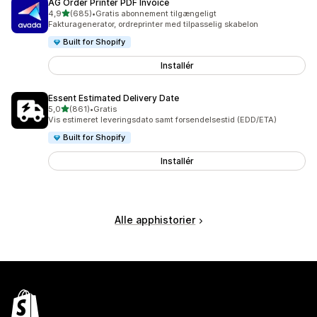
AG Order Printer PDF Invoice
ud af 5 stjerner
4,9
(685)
•
Gratis abonnement tilgængeligt
685 anmeldelser i alt
Fakturagenerator, ordreprinter med tilpasselig skabelon
Built for Shopify
Installér
Essent Estimated Delivery Date
ud af 5 stjerner
5,0
(861)
•
Gratis
861 anmeldelser i alt
Vis estimeret leveringsdato samt forsendelsestid (EDD/ETA)
Built for Shopify
Installér
Alle apphistorier