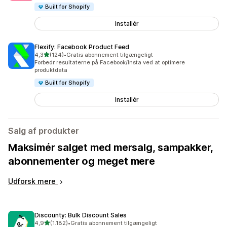
Built for Shopify
Installér
Flexify: Facebook Product Feed
ud af 5 stjerner
4,3
(124)
•
Gratis abonnement tilgængeligt
124 anmeldelser i alt
Forbedr resultaterne på Facebook/Insta ved at optimere
produktdata
Built for Shopify
Installér
Salg af produkter
Maksimér salget med mersalg, sampakker,
abonnementer og meget mere
Udforsk mere
Discounty: Bulk Discount Sales
ud af 5 stjerner
4,9
(1.182)
•
Gratis abonnement tilgængeligt
1182 anmeldelser i alt