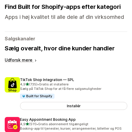
Find Built for Shopify-apps efter kategori
Apps i høj kvalitet til alle dele af din virksomhed
Salgskanaler
Sælg overalt, hvor dine kunder handler
Udforsk mere
TikTok Shop Integration — SPL
ud af 5 stjerner
4,9
(735)
•
Gratis at installere
735 anmeldelser i alt
Sælg på TikTok Shop for at få flere salgsmuligheder
Built for Shopify
Installér
Easy Appointment Booking App
ud af 5 stjerner
4,9
(511)
•
Gratis abonnement tilgængeligt
511 anmeldelser i alt
Booking-app til tjenester, kurser, arrangementer, billetter og POS