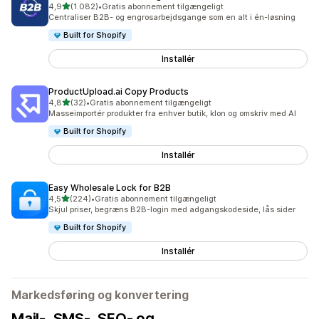
ud af 5 stjerner
4,9
(1.082)
•
Gratis abonnement tilgængeligt
1082 anmeldelser i alt
Centraliser B2B- og engrosarbejdsgange som en alt i én-løsning
Built for Shopify
Installér
ProductUpload.ai Copy Products
ud af 5 stjerner
4,8
(32)
•
Gratis abonnement tilgængeligt
32 anmeldelser i alt
Masseimportér produkter fra enhver butik, klon og omskriv med AI
Built for Shopify
Installér
Easy Wholesale Lock for B2B
ud af 5 stjerner
4,5
(224)
•
Gratis abonnement tilgængeligt
224 anmeldelser i alt
Skjul priser, begræns B2B-login med adgangskodeside, lås sider
Built for Shopify
Installér
Markedsføring og konvertering
Mail-, SMS-, SEO- og