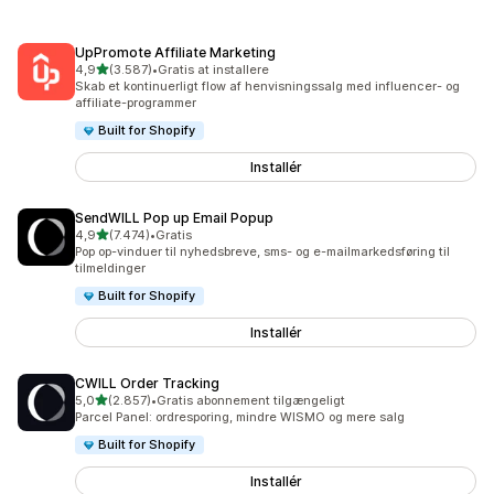
UpPromote Affiliate Marketing
ud af 5 stjerner
4,9
(3.587)
•
Gratis at installere
3587 anmeldelser i alt
Skab et kontinuerligt flow af henvisningssalg med influencer- og
affiliate-programmer
Built for Shopify
Installér
SendWILL Pop up Email Popup
ud af 5 stjerner
4,9
(7.474)
•
Gratis
7474 anmeldelser i alt
Pop op-vinduer til nyhedsbreve, sms- og e-mailmarkedsføring til
tilmeldinger
Built for Shopify
Installér
CWILL Order Tracking
ud af 5 stjerner
5,0
(2.857)
•
Gratis abonnement tilgængeligt
2857 anmeldelser i alt
Parcel Panel: ordresporing, mindre WISMO og mere salg
Built for Shopify
Installér