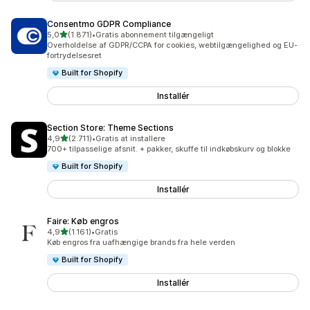
Consentmo GDPR Compliance
ud af 5 stjerner
5,0
(1.871)
•
Gratis abonnement tilgængeligt
1871 anmeldelser i alt
Overholdelse af GDPR/CCPA for cookies, webtilgængelighed og EU-
fortrydelsesret
Built for Shopify
Installér
Section Store: Theme Sections
ud af 5 stjerner
4,9
(2.711)
•
Gratis at installere
2711 anmeldelser i alt
700+ tilpasselige afsnit. + pakker, skuffe til indkøbskurv og blokke
Built for Shopify
Installér
Faire: Køb engros
ud af 5 stjerner
4,9
(1.161)
•
Gratis
1161 anmeldelser i alt
Køb engros fra uafhængige brands fra hele verden
Built for Shopify
Installér