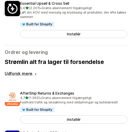
Essential Upsell & Cross Sell
ud af 5 stjerner
5,0
(2.201)
•
Gratis abonnement tilgængeligt
2201 anmeldelser i alt
Løft din AOV med mersalg og krydssalg af produkter, der ofte købes
sammen
Built for Shopify
Installér
Ordrer og levering
Strømlin alt fra lager til forsendelse
Udforsk mere
AfterShip Returns & Exchanges
ud af 5 stjerner
4,7
(1.393)
•
Gratis abonnement tilgængeligt
1393 anmeldelser i alt
Fasthold trafik og omsætning med ombytninger og butikskredit
Built for Shopify
Installér