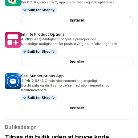
Kør BOGO, Køb X, få Y, app til volumen- og mængderabat
Built for Shopify
Installér
Infinite Product Options
ud af 5 stjerner
4,7
(2.417)
•
Mulighed for gratis prøveperiode
2417 anmeldelser i alt
Uendelige muligheder for produktvalg, tekstfelter og tilkøb
Built for Shopify
Installér
Seal Subscriptions App
ud af 5 stjerner
4,9
(2.934)
•
Gratis abonnement tilgængeligt
2934 anmeldelser i alt
Øg dit salg og din fastholdelse med abonnementer og
medlemskaber!
Built for Shopify
Installér
Butiksdesign
Tilpas din butik uden at bruge kode