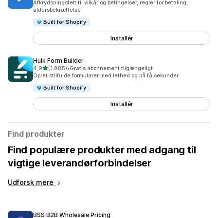
Afkrydsningsfelt til vilkår og betingelser, regler for betaling,
aldersbekræftelse
Built for Shopify
Installér
Hulk Form Builder
ud af 5 stjerner
4,9
(1.885)
•
Gratis abonnement tilgængeligt
1885 anmeldelser i alt
Opret stilfulde formularer med lethed og på få sekunder.
Built for Shopify
Installér
Find produkter
Find populære produkter med adgang til
vigtige leverandørforbindelser
Udforsk mere
BSS B2B Wholesale Pricing