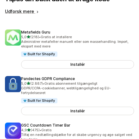
Udforsk mere
Metafields Guru
ud af 5 stjerner
5,0
(218)
•
Gratis at installere
218 anmeldelser i alt
Administrer metafelter manuelt eller som massehandling. Import,
eksport med mere
Built for Shopify
Installér
Pandectes GDPR Compliance
ud af 5 stjerner
5,0
(2.887)
•
Gratis abonnement tilgængeligt
2887 anmeldelser i alt
GDPR/CCPA-cookiebanner, webtilgængelighed og EU-
fortrydelsesret
Built for Shopify
Installér
GSC Countdown Timer Bar
ud af 5 stjerner
4,9
(475)
•
Gratis
475 anmeldelser i alt
Tilføj en nedtællingsbjælke for at skabe urgency og øge salget ved