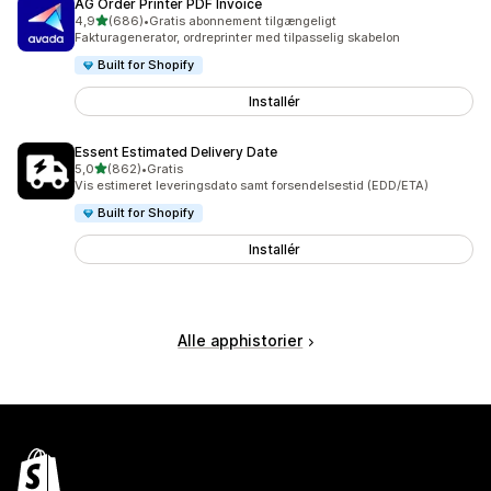
AG Order Printer PDF Invoice
ud af 5 stjerner
4,9
(686)
•
Gratis abonnement tilgængeligt
686 anmeldelser i alt
Fakturagenerator, ordreprinter med tilpasselig skabelon
Built for Shopify
Installér
Essent Estimated Delivery Date
ud af 5 stjerner
5,0
(862)
•
Gratis
862 anmeldelser i alt
Vis estimeret leveringsdato samt forsendelsestid (EDD/ETA)
Built for Shopify
Installér
Alle apphistorier