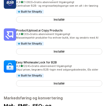
ud af 5 stjerner
4,9
(1.083)
•
Gratis abonnement tilgængeligt
1083 anmeldelser i alt
Centraliser B2B- og engrosarbejdsgange som en alt i én-løsning
Built for Shopify
Installér
ProductUpload.ai Copy Products
ud af 5 stjerner
4,8
(33)
•
Gratis abonnement tilgængeligt
33 anmeldelser i alt
Masseimportér produkter fra enhver butik, klon og omskriv med AI
Built for Shopify
Installér
Easy Wholesale Lock for B2B
ud af 5 stjerner
4,5
(224)
•
Gratis abonnement tilgængeligt
224 anmeldelser i alt
Skjul priser, begræns B2B-login med adgangskodeside, lås sider
Built for Shopify
Installér
Markedsføring og konvertering
Mail-, SMS-, SEO- og