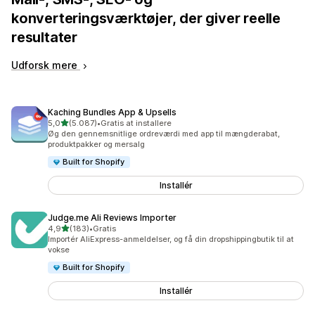
konverteringsværktøjer, der giver reelle
resultater
Udforsk mere
Kaching Bundles App & Upsells
ud af 5 stjerner
5,0
(5.087)
•
Gratis at installere
5087 anmeldelser i alt
Øg den gennemsnitlige ordreværdi med app til mængderabat,
produktpakker og mersalg
Built for Shopify
Installér
Judge.me Ali Reviews Importer
ud af 5 stjerner
4,9
(183)
•
Gratis
183 anmeldelser i alt
Importér AliExpress-anmeldelser, og få din dropshippingbutik til at
vokse
Built for Shopify
Installér