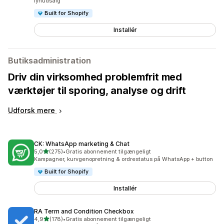
lynudsalg
Built for Shopify
Installér
Butiksadministration
Driv din virksomhed problemfrit med
værktøjer til sporing, analyse og drift
Udforsk mere
CK: WhatsApp marketing & Chat
ud af 5 stjerner
5,0
(275)
•
Gratis abonnement tilgængeligt
275 anmeldelser i alt
Kampagner, kurvgenopretning & ordrestatus på WhatsApp + button
Built for Shopify
Installér
RA Term and Condition Checkbox
ud af 5 stjerner
4,9
(178)
•
Gratis abonnement tilgængeligt
178 anmeldelser i alt