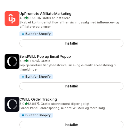
UpPromote Affiliate Marketing
ud af 5 stjerner
4,9
(3.590)
•
Gratis at installere
3590 anmeldelser i alt
Skab et kontinuerligt flow af henvisningssalg med influencer- og
affiliate-programmer
Built for Shopify
Installér
SendWILL Pop up Email Popup
ud af 5 stjerner
4,9
(7.476)
•
Gratis
7476 anmeldelser i alt
Pop op-vinduer til nyhedsbreve, sms- og e-mailmarkedsføring til
tilmeldinger
Built for Shopify
Installér
CWILL Order Tracking
ud af 5 stjerner
5,0
(2.857)
•
Gratis abonnement tilgængeligt
2857 anmeldelser i alt
Parcel Panel: ordresporing, mindre WISMO og mere salg
Built for Shopify
Installér