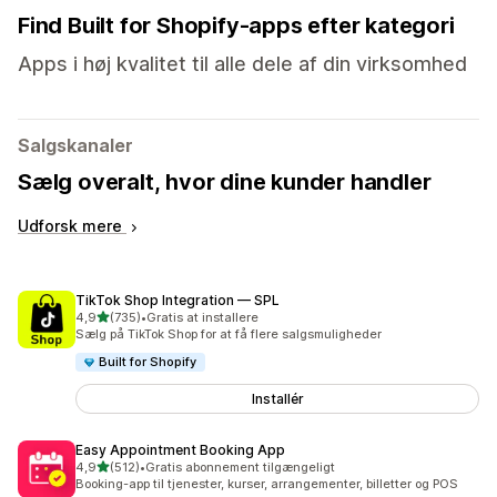
Find Built for Shopify-apps efter kategori
Apps i høj kvalitet til alle dele af din virksomhed
Salgskanaler
Sælg overalt, hvor dine kunder handler
Udforsk mere
TikTok Shop Integration — SPL
ud af 5 stjerner
4,9
(735)
•
Gratis at installere
735 anmeldelser i alt
Sælg på TikTok Shop for at få flere salgsmuligheder
Built for Shopify
Installér
Easy Appointment Booking App
ud af 5 stjerner
4,9
(512)
•
Gratis abonnement tilgængeligt
512 anmeldelser i alt
Booking-app til tjenester, kurser, arrangementer, billetter og POS