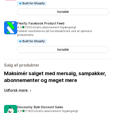
Built for Shopify
Installér
Flexify: Facebook Product Feed
ud af 5 stjerner
4,3
(124)
•
Gratis abonnement tilgængeligt
124 anmeldelser i alt
Forbedr resultaterne på Facebook/Insta ved at optimere
produktdata
Built for Shopify
Installér
Salg af produkter
Maksimér salget med mersalg, sampakker,
abonnementer og meget mere
Udforsk mere
Discounty: Bulk Discount Sales
ud af 5 stjerner
4,9
(1.182)
•
Gratis abonnement tilgængeligt
1182 anmeldelser i alt