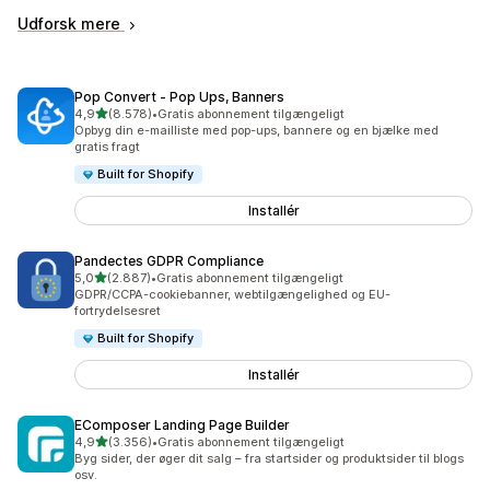
Udforsk mere
Pop Convert ‑ Pop Ups, Banners
ud af 5 stjerner
4,9
(8.578)
•
Gratis abonnement tilgængeligt
8578 anmeldelser i alt
Opbyg din e-mailliste med pop-ups, bannere og en bjælke med
gratis fragt
Built for Shopify
Installér
Pandectes GDPR Compliance
ud af 5 stjerner
5,0
(2.887)
•
Gratis abonnement tilgængeligt
2887 anmeldelser i alt
GDPR/CCPA-cookiebanner, webtilgængelighed og EU-
fortrydelsesret
Built for Shopify
Installér
EComposer Landing Page Builder
ud af 5 stjerner
4,9
(3.356)
•
Gratis abonnement tilgængeligt
3356 anmeldelser i alt
Byg sider, der øger dit salg – fra startsider og produktsider til blogs
osv.