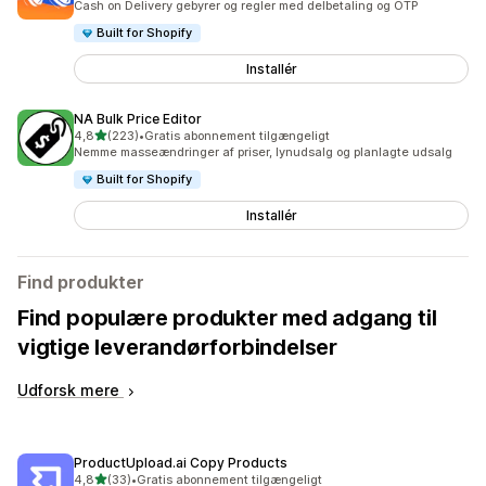
Cash on Delivery gebyrer og regler med delbetaling og OTP
Built for Shopify
Installér
NA Bulk Price Editor
ud af 5 stjerner
4,8
(223)
•
Gratis abonnement tilgængeligt
223 anmeldelser i alt
Nemme masseændringer af priser, lynudsalg og planlagte udsalg
Built for Shopify
Installér
Find produkter
Find populære produkter med adgang til
vigtige leverandørforbindelser
Udforsk mere
ProductUpload.ai Copy Products
ud af 5 stjerner
4,8
(33)
•
Gratis abonnement tilgængeligt