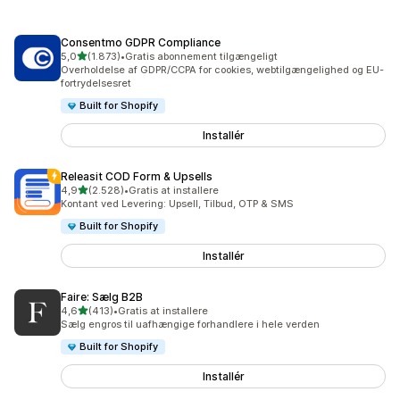
Consentmo GDPR Compliance
ud af 5 stjerner
5,0
(1.873)
•
Gratis abonnement tilgængeligt
1873 anmeldelser i alt
Overholdelse af GDPR/CCPA for cookies, webtilgængelighed og EU-
fortrydelsesret
Built for Shopify
Installér
Releasit COD Form & Upsells
ud af 5 stjerner
4,9
(2.528)
•
Gratis at installere
2528 anmeldelser i alt
Kontant ved Levering: Upsell, Tilbud, OTP & SMS
Built for Shopify
Installér
Faire: Sælg B2B
ud af 5 stjerner
4,6
(413)
•
Gratis at installere
413 anmeldelser i alt
Sælg engros til uafhængige forhandlere i hele verden
Built for Shopify
Installér