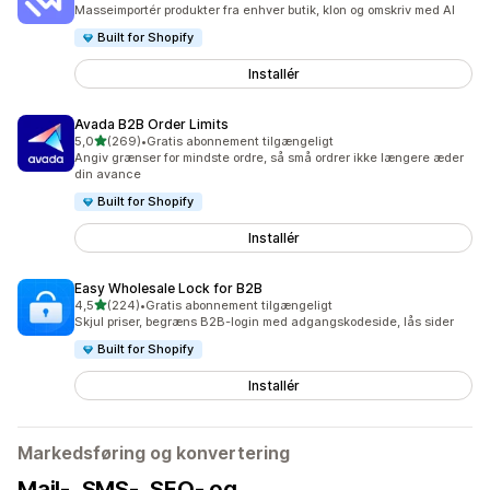
33 anmeldelser i alt
Masseimportér produkter fra enhver butik, klon og omskriv med AI
Built for Shopify
Installér
Avada B2B Order Limits
ud af 5 stjerner
5,0
(269)
•
Gratis abonnement tilgængeligt
269 anmeldelser i alt
Angiv grænser for mindste ordre, så små ordrer ikke længere æder
din avance
Built for Shopify
Installér
Easy Wholesale Lock for B2B
ud af 5 stjerner
4,5
(224)
•
Gratis abonnement tilgængeligt
224 anmeldelser i alt
Skjul priser, begræns B2B-login med adgangskodeside, lås sider
Built for Shopify
Installér
Markedsføring og konvertering
Mail-, SMS-, SEO- og