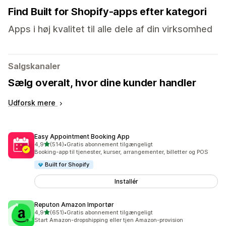
Find Built for Shopify-apps efter kategori
Apps i høj kvalitet til alle dele af din virksomhed
Salgskanaler
Sælg overalt, hvor dine kunder handler
Udforsk mere
Easy Appointment Booking App
ud af 5 stjerner
4,9
(514)
•
Gratis abonnement tilgængeligt
514 anmeldelser i alt
Booking-app til tjenester, kurser, arrangementer, billetter og POS
Built for Shopify
Installér
Reputon Amazon Importør
ud af 5 stjerner
4,9
(651)
•
Gratis abonnement tilgængeligt
651 anmeldelser i alt
Start Amazon-dropshipping eller tjen Amazon-provision