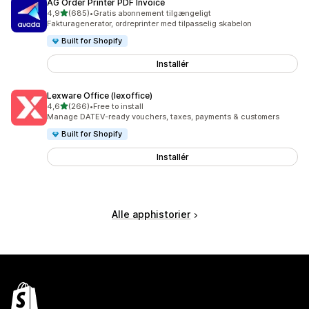
AG Order Printer PDF Invoice
ud af 5 stjerner
4,9
(685)
•
Gratis abonnement tilgængeligt
685 anmeldelser i alt
Fakturagenerator, ordreprinter med tilpasselig skabelon
Built for Shopify
Installér
Lexware Office (lexoffice)
ud af 5 stjerner
4,6
(266)
•
Free to install
266 anmeldelser i alt
Manage DATEV-ready vouchers, taxes, payments & customers
Built for Shopify
Installér
Alle apphistorier