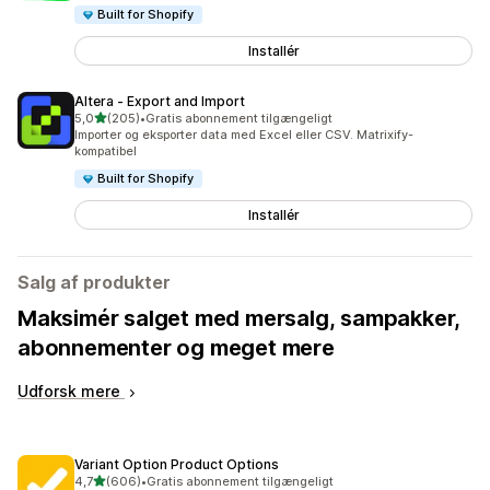
Built for Shopify
Installér
Altera ‑ Export and Import
ud af 5 stjerner
5,0
(205)
•
Gratis abonnement tilgængeligt
205 anmeldelser i alt
Importer og eksporter data med Excel eller CSV. Matrixify-
kompatibel
Built for Shopify
Installér
Salg af produkter
Maksimér salget med mersalg, sampakker,
abonnementer og meget mere
Udforsk mere
Variant Option Product Options
ud af 5 stjerner
4,7
(606)
•
Gratis abonnement tilgængeligt
606 anmeldelser i alt