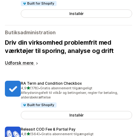
Built for Shopify
Installér
Butiksadministration
Driv din virksomhed problemfrit med
værktøjer til sporing, analyse og drift
Udforsk mere
RA Term and Condition Checkbox
ud af 5 stjerner
4,9
(178)
•
Gratis abonnement tilgængeligt
178 anmeldelser i alt
Afkrydsningsfelt til vilkår og betingelser, regler for betaling,
aldersbekræftelse
Built for Shopify
Installér
Releasit COD Fee & Partial Pay
ud af 5 stjerner
4,8
(564)
•
Gratis abonnement tilgængeligt
564 anmeldelser i alt