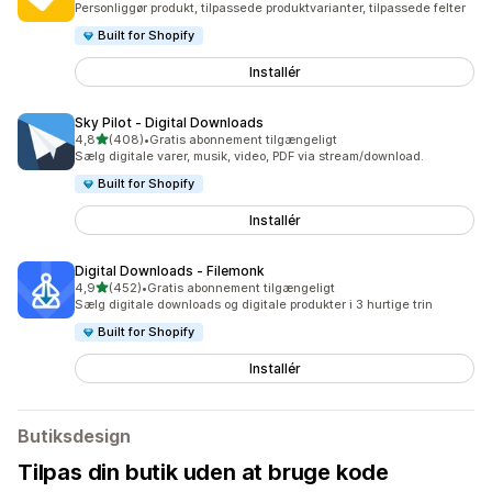
Personliggør produkt, tilpassede produktvarianter, tilpassede felter
Built for Shopify
Installér
Sky Pilot ‑ Digital Downloads
ud af 5 stjerner
4,8
(408)
•
Gratis abonnement tilgængeligt
408 anmeldelser i alt
Sælg digitale varer, musik, video, PDF via stream/download.
Built for Shopify
Installér
Digital Downloads ‑ Filemonk
ud af 5 stjerner
4,9
(452)
•
Gratis abonnement tilgængeligt
452 anmeldelser i alt
Sælg digitale downloads og digitale produkter i 3 hurtige trin
Built for Shopify
Installér
Butiksdesign
Tilpas din butik uden at bruge kode