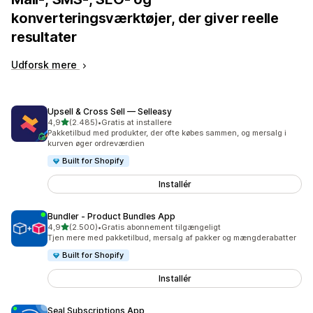
konverteringsværktøjer, der giver reelle
resultater
Udforsk mere
Upsell & Cross Sell — Selleasy
ud af 5 stjerner
4,9
(2.485)
•
Gratis at installere
2485 anmeldelser i alt
Pakketilbud med produkter, der ofte købes sammen, og mersalg i
kurven øger ordreværdien
Built for Shopify
Installér
Bundler ‑ Product Bundles App
ud af 5 stjerner
4,9
(2.500)
•
Gratis abonnement tilgængeligt
2500 anmeldelser i alt
Tjen mere med pakketilbud, mersalg af pakker og mængderabatter
Built for Shopify
Installér
Seal Subscriptions App