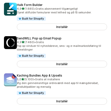
Hulk Form Builder
ud af 5 stjerner
4,9
(1.885)
•
Gratis abonnement tilgængeligt
1885 anmeldelser i alt
Opret stilfulde formularer med lethed og på få sekunder.
Built for Shopify
Installér
SendWILL Pop up Email Popup
ud af 5 stjerner
4,9
(7.480)
•
Gratis
7480 anmeldelser i alt
Pop op-vinduer til nyhedsbreve, sms- og e-mailmarkedsføring til
tilmeldinger
Built for Shopify
Installér
Kaching Bundles App & Upsells
ud af 5 stjerner
5,0
(5.100)
•
Gratis at installere
5100 anmeldelser i alt
Øg den gennemsnitlige ordreværdi med app til mængderabat,
produktpakker og mersalg
Built for Shopify
Installér