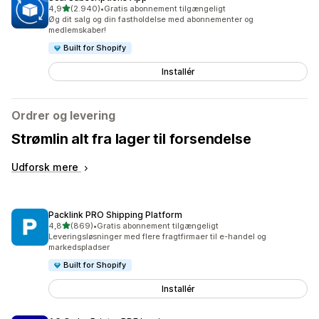
ud af 5 stjerner
4,9
(2.940)
•
Gratis abonnement tilgængeligt
2940 anmeldelser i alt
Øg dit salg og din fastholdelse med abonnementer og
medlemskaber!
Built for Shopify
Installér
Ordrer og levering
Strømlin alt fra lager til forsendelse
Udforsk mere
Packlink PRO Shipping Platform
ud af 5 stjerner
4,8
(869)
•
Gratis abonnement tilgængeligt
869 anmeldelser i alt
Leveringsløsninger med flere fragtfirmaer til e-handel og
markedspladser
Built for Shopify
Installér