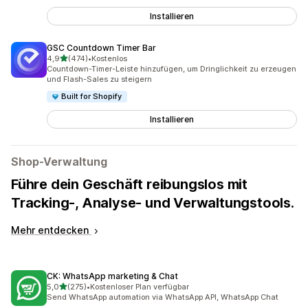
Installieren
GSC Countdown Timer Bar
von 5 Sternen
4,9
(474)
•
Kostenlos
474 Rezensionen insgesamt
Countdown-Timer-Leiste hinzufügen, um Dringlichkeit zu erzeugen
und Flash-Sales zu steigern
Built for Shopify
Installieren
Shop-Verwaltung
Führe dein Geschäft reibungslos mit
Tracking-, Analyse- und Verwaltungstools.
Mehr entdecken
CK: WhatsApp marketing & Chat
von 5 Sternen
5,0
(275)
•
Kostenloser Plan verfügbar
275 Rezensionen insgesamt
Send WhatsApp automation via WhatsApp API, WhatsApp Chat