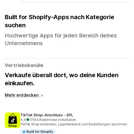
Built for Shopify-Apps nach Kategorie
suchen
Hochwertige Apps für jeden Bereich deines
Unternehmens
Vertriebskanäle
Verkaufe überall dort, wo deine Kunden
einkaufen.
Mehr entdecken
TikTok Shop‑Anschluss ‑ SPL
von 5 Sternen
4,9
(735)
•
Kostenlose Installation
735 Rezensionen insgesamt
TikTok Shop einbinden, Lagerbestand und Bestellungen synchroni
Built for Shopify