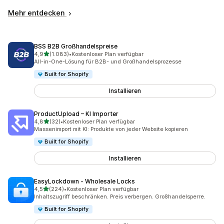
Mehr entdecken
BSS B2B Großhandelspreise
von 5 Sternen
4,9
(1.083)
•
Kostenloser Plan verfügbar
1083 Rezensionen insgesamt
All-in-One-Lösung für B2B- und Großhandelsprozesse
Built for Shopify
Installieren
ProductUpload – KI Importer
von 5 Sternen
4,8
(32)
•
Kostenloser Plan verfügbar
32 Rezensionen insgesamt
Massenimport mit KI: Produkte von jeder Website kopieren
Built for Shopify
Installieren
EasyLockdown ‑ Wholesale Locks
von 5 Sternen
4,5
(224)
•
Kostenloser Plan verfügbar
224 Rezensionen insgesamt
Inhaltszugriff beschränken. Preis verbergen. Großhandelsperre.
Built for Shopify