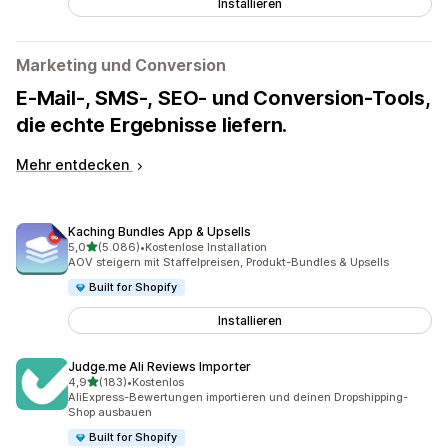
Installieren
Marketing und Conversion
E-Mail-, SMS-, SEO- und Conversion-Tools,
die echte Ergebnisse liefern.
Mehr entdecken
Kaching Bundles App & Upsells
von 5 Sternen
5,0
(5.086)
•
Kostenlose Installation
5086 Rezensionen insgesamt
AOV steigern mit Staffelpreisen, Produkt-Bundles & Upsells
Built for Shopify
Installieren
Judge.me Ali Reviews Importer
von 5 Sternen
4,9
(183)
•
Kostenlos
183 Rezensionen insgesamt
AliExpress-Bewertungen importieren und deinen Dropshipping-
Shop ausbauen
Built for Shopify