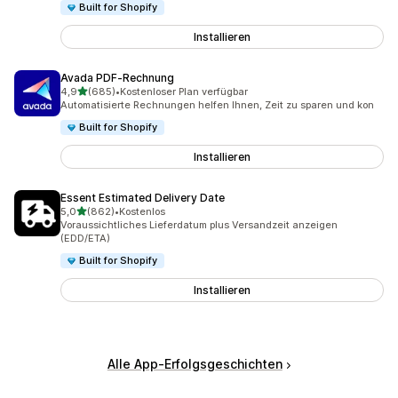
Built for Shopify
Installieren
Avada PDF‑Rechnung
von 5 Sternen
4,9
(685)
•
Kostenloser Plan verfügbar
685 Rezensionen insgesamt
Automatisierte Rechnungen helfen Ihnen, Zeit zu sparen und kon
Built for Shopify
Installieren
Essent Estimated Delivery Date
von 5 Sternen
5,0
(862)
•
Kostenlos
862 Rezensionen insgesamt
Voraussichtliches Lieferdatum plus Versandzeit anzeigen
(EDD/ETA)
Built for Shopify
Installieren
Alle App-Erfolgsgeschichten