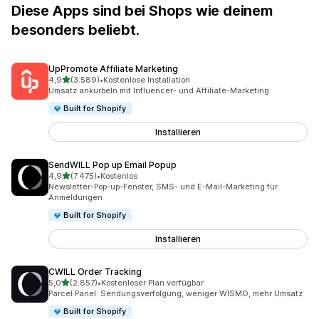
Diese Apps sind bei Shops wie deinem
besonders beliebt.
UpPromote Affiliate Marketing
von 5 Sternen
4,9
(3.589)
•
Kostenlose Installation
3589 Rezensionen insgesamt
Umsatz ankurbeln mit Influencer- und Affiliate-Marketing
Built for Shopify
Installieren
SendWILL Pop up Email Popup
von 5 Sternen
4,9
(7.475)
•
Kostenlos
7475 Rezensionen insgesamt
Newsletter-Pop-up-Fenster, SMS- und E-Mail-Marketing für
Anmeldungen
Built for Shopify
Installieren
CWILL Order Tracking
von 5 Sternen
5,0
(2.857)
•
Kostenloser Plan verfügbar
2857 Rezensionen insgesamt
Parcel Panel: Sendungsverfolgung, weniger WISMO, mehr Umsatz
Built for Shopify