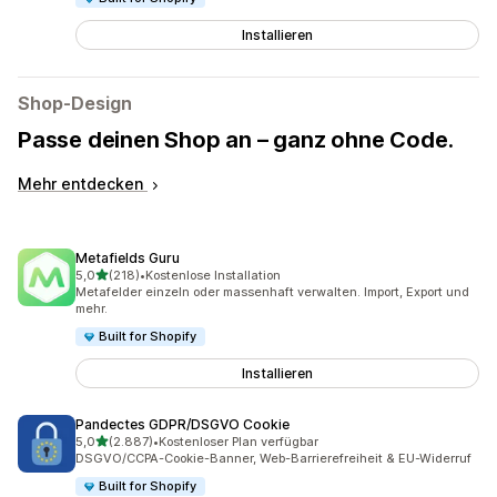
Installieren
Shop-Design
Passe deinen Shop an – ganz ohne Code.
Mehr entdecken
Metafields Guru
von 5 Sternen
5,0
(218)
•
Kostenlose Installation
218 Rezensionen insgesamt
Metafelder einzeln oder massenhaft verwalten. Import, Export und
mehr.
Built for Shopify
Installieren
Pandectes GDPR/DSGVO Cookie
von 5 Sternen
5,0
(2.887)
•
Kostenloser Plan verfügbar
2887 Rezensionen insgesamt
DSGVO/CCPA-Cookie-Banner, Web-Barrierefreiheit & EU-Widerruf
Built for Shopify