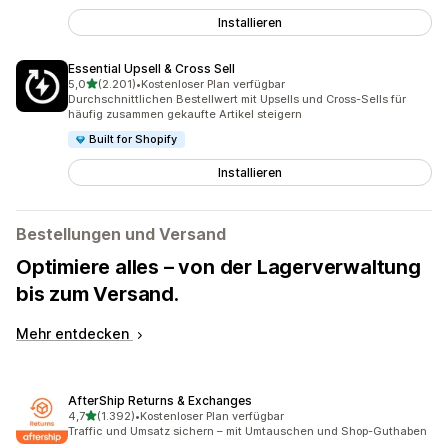
Installieren
Essential Upsell & Cross Sell
von 5 Sternen
5,0
(2.201)
•
Kostenloser Plan verfügbar
2201 Rezensionen insgesamt
Durchschnittlichen Bestellwert mit Upsells und Cross-Sells für
häufig zusammen gekaufte Artikel steigern
Built for Shopify
Installieren
Bestellungen und Versand
Optimiere alles – von der Lagerverwaltung
bis zum Versand.
Mehr entdecken
AfterShip Returns & Exchanges
von 5 Sternen
4,7
(1.392)
•
Kostenloser Plan verfügbar
1392 Rezensionen insgesamt
Traffic und Umsatz sichern – mit Umtauschen und Shop-Guthaben