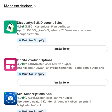
Mehr entdecken
Discounty: Bulk Discount Sales
von 5 Sternen
4,9
(1.182)
•
Kostenloser Plan verfügbar
1182 Rezensionen insgesamt
App für BOGO, „Kaufe X, erhalte Y“, Volumenrabatte und
Mengenstaffeln
Built for Shopify
Installieren
Infinite Product Options
von 5 Sternen
4,7
(2.416)
•
Kostenloser Test verfügbar
2416 Rezensionen insgesamt
Unendliche Auswahl an Produktoptionen, Textfeldern & Add-ons
Built for Shopify
Installieren
Seal Subscriptions App
von 5 Sternen
4,9
(2.934)
•
Kostenloser Plan verfügbar
2934 Rezensionen insgesamt
Steigere Umsatz & Kundenbindung mit Abonnements &
Mitgliedschaften!
Built for Shopify