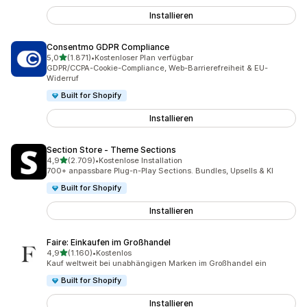
Installieren
Consentmo GDPR Compliance
von 5 Sternen
5,0
(1.871)
•
Kostenloser Plan verfügbar
1871 Rezensionen insgesamt
GDPR/CCPA-Cookie-Compliance, Web-Barrierefreiheit & EU-
Widerruf
Built for Shopify
Installieren
Section Store ‑ Theme Sections
von 5 Sternen
4,9
(2.709)
•
Kostenlose Installation
2709 Rezensionen insgesamt
700+ anpassbare Plug-n-Play Sections. Bundles, Upsells & KI
Built for Shopify
Installieren
Faire: Einkaufen im Großhandel
von 5 Sternen
4,9
(1.160)
•
Kostenlos
1160 Rezensionen insgesamt
Kauf weltweit bei unabhängigen Marken im Großhandel ein
Built for Shopify
Installieren