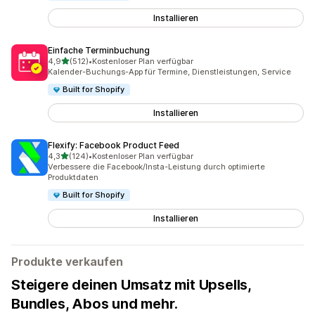
Installieren
Einfache Terminbuchung
von 5 Sternen
4,9
(512)
•
Kostenloser Plan verfügbar
512 Rezensionen insgesamt
Kalender-Buchungs-App für Termine, Dienstleistungen, Service
Built for Shopify
Installieren
Flexify: Facebook Product Feed
von 5 Sternen
4,3
(124)
•
Kostenloser Plan verfügbar
124 Rezensionen insgesamt
Verbessere die Facebook/Insta-Leistung durch optimierte
Produktdaten
Built for Shopify
Installieren
Produkte verkaufen
Steigere deinen Umsatz mit Upsells,
Bundles, Abos und mehr.