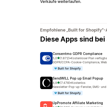
Verkäufe weiterlaufen.
Empfohlene „Built for Shopify“
Diese Apps sind bei
Consentmo GDPR Compliance
von 5 Sternen
5,0
(1.872)
•
Kostenloser Plan verfügba
1872 Rezensionen insgesamt
GDPR/CCPA-Cookie-Compliance, Web-Ba
Built for Shopify
SendWILL Pop up Email Popup
von 5 Sternen
4,9
(7.478)
•
Kostenlos
7478 Rezensionen insgesamt
Newsletter-Pop-up-Fenster, SMS- und
Built for Shopify
UpPromote Affiliate Marketing