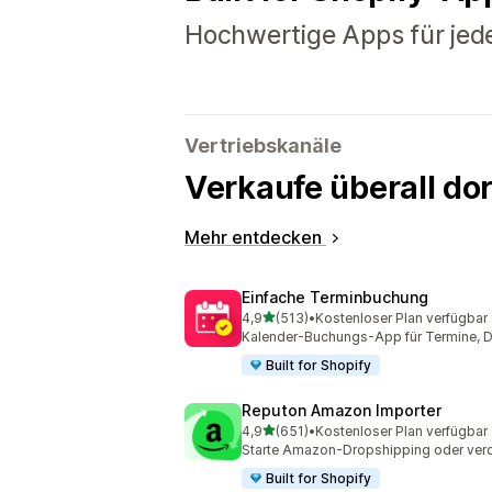
Hochwertige Apps für jed
Vertriebskanäle
Verkaufe überall do
Mehr entdecken
Einfache Terminbuchung
von 5 Sternen
4,9
(513)
•
Kostenloser Plan verfügbar
513 Rezensionen insgesamt
Kalender-Buchungs-App für Termine, Di
Built for Shopify
Reputon Amazon Importer
von 5 Sternen
4,9
(651)
•
Kostenloser Plan verfügbar
651 Rezensionen insgesamt
Starte Amazon-Dropshipping oder verdi
Built for Shopify