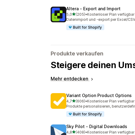
Altera ‑ Export and Import
von 5 Sternen
5,0
(205)
•
Kostenloser Plan verfügbar
205 Rezensionen insgesamt
Datenimport und -export per Excel/CSV
Built for Shopify
Produkte verkaufen
Steigere deinen Ums
Mehr entdecken
Variant Option Product Options
von 5 Sternen
4,7
(606)
•
Kostenloser Plan verfügbar
606 Rezensionen insgesamt
Produkte personalisieren, benutzerdefin
Built for Shopify
Sky Pilot ‑ Digital Downloads
von 5 Sternen
4,8
(408)
•
Kostenloser Plan verfügbar
408 Rezensionen insgesamt