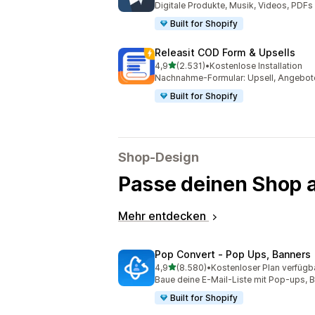
Digitale Produkte, Musik, Videos, PDFs
Built for Shopify
Releasit COD Form & Upsells
von 5 Sternen
4,9
(2.531)
•
Kostenlose Installation
2531 Rezensionen insgesamt
Nachnahme-Formular: Upsell, Angebo
Built for Shopify
Shop-Design
Passe deinen Shop 
Mehr entdecken
Pop Convert ‑ Pop Ups, Banners
von 5 Sternen
4,9
(8.580)
•
Kostenloser Plan verfügb
8580 Rezensionen insgesamt
Baue deine E-Mail-Liste mit Pop-ups, B
Built for Shopify