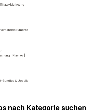
filiate-Marketing
& Versanddokumente
r
uchung | Klaviyo |
kt-Bundles & Upsells
pps nach Kategorie suchen