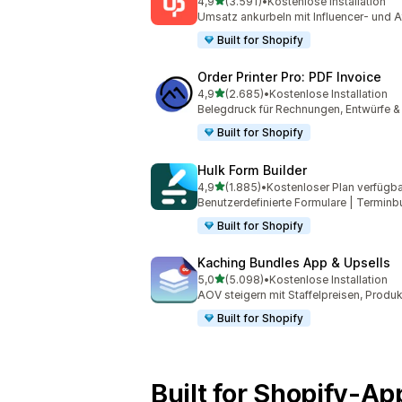
von 5 Sternen
4,9
(3.591)
•
Kostenlose Installation
3591 Rezensionen insgesamt
Umsatz ankurbeln mit Influencer- und Af
Built for Shopify
Order Printer Pro: PDF Invoice
von 5 Sternen
4,9
(2.685)
•
Kostenlose Installation
2685 Rezensionen insgesamt
Belegdruck für Rechnungen, Entwürfe 
Built for Shopify
Hulk Form Builder
von 5 Sternen
4,9
(1.885)
•
Kostenloser Plan verfügba
1885 Rezensionen insgesamt
Benutzerdefinierte Formulare | Terminb
Built for Shopify
Kaching Bundles App & Upsells
von 5 Sternen
5,0
(5.098)
•
Kostenlose Installation
5098 Rezensionen insgesamt
AOV steigern mit Staffelpreisen, Produ
Built for Shopify
Built for Shopify-A