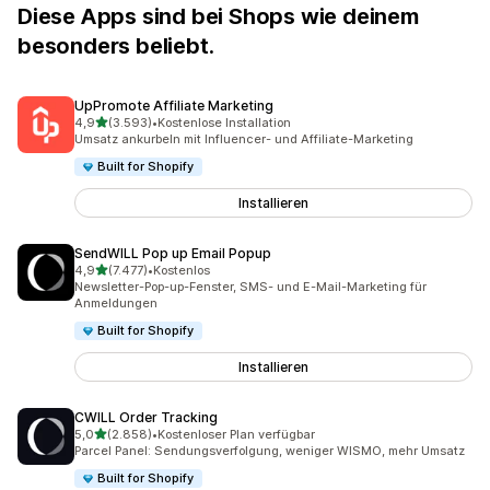
Diese Apps sind bei Shops wie deinem
besonders beliebt.
UpPromote Affiliate Marketing
von 5 Sternen
4,9
(3.593)
•
Kostenlose Installation
3593 Rezensionen insgesamt
Umsatz ankurbeln mit Influencer- und Affiliate-Marketing
Built for Shopify
Installieren
SendWILL Pop up Email Popup
von 5 Sternen
4,9
(7.477)
•
Kostenlos
7477 Rezensionen insgesamt
Newsletter-Pop-up-Fenster, SMS- und E-Mail-Marketing für
Anmeldungen
Built for Shopify
Installieren
CWILL Order Tracking
von 5 Sternen
5,0
(2.858)
•
Kostenloser Plan verfügbar
2858 Rezensionen insgesamt
Parcel Panel: Sendungsverfolgung, weniger WISMO, mehr Umsatz
Built for Shopify