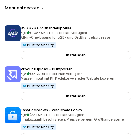
Mehr entdecken
BSS B2B Großhandelspreise
von 5 Sternen
4,9
(1.085)
•
Kostenloser Plan verfügbar
1085 Rezensionen insgesamt
All-in-One-Lösung für B2B- und Großhandelsprozesse
Built for Shopify
Installieren
ProductUpload – KI Importer
von 5 Sternen
4,8
(33)
•
Kostenloser Plan verfügbar
33 Rezensionen insgesamt
Massenimport mit KI: Produkte von jeder Website kopieren
Built for Shopify
Installieren
EasyLockdown ‑ Wholesale Locks
von 5 Sternen
4,5
(224)
•
Kostenloser Plan verfügbar
224 Rezensionen insgesamt
Inhaltszugriff beschränken. Preis verbergen. Großhandelsperre.
Built for Shopify