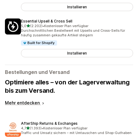
Installieren
Essential Upsell & Cross Sell
von 5 Sternen
5,0
(2.202)
•
Kostenloser Plan verfügbar
2202 Rezensionen insgesamt
Durchschnittlichen Bestellwert mit Upsells und Cross-Sells für
häufig zusammen gekaufte Artikel steigern
Built for Shopify
Installieren
Bestellungen und Versand
Optimiere alles – von der Lagerverwaltung
bis zum Versand.
Mehr entdecken
AfterShip Returns & Exchanges
von 5 Sternen
4,7
(1.393)
•
Kostenloser Plan verfügbar
1393 Rezensionen insgesamt
Traffic und Umsatz sichern – mit Umtauschen und Shop-Guthaben