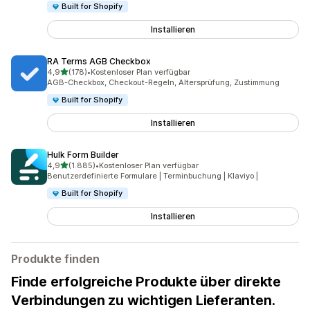
Built for Shopify
Installieren
RA Terms AGB Checkbox
von 5 Sternen
4,9
(178)
•
Kostenloser Plan verfügbar
178 Rezensionen insgesamt
AGB-Checkbox, Checkout-Regeln, Altersprüfung, Zustimmung
Built for Shopify
Installieren
Hulk Form Builder
von 5 Sternen
4,9
(1.885)
•
Kostenloser Plan verfügbar
1885 Rezensionen insgesamt
Benutzerdefinierte Formulare | Terminbuchung | Klaviyo |
Built for Shopify
Installieren
Produkte finden
Finde erfolgreiche Produkte über direkte
Verbindungen zu wichtigen Lieferanten.