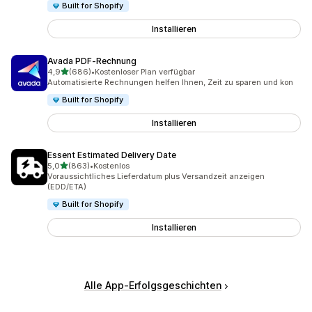
Built for Shopify
Installieren
Avada PDF‑Rechnung
von 5 Sternen
4,9
(686)
•
Kostenloser Plan verfügbar
686 Rezensionen insgesamt
Automatisierte Rechnungen helfen Ihnen, Zeit zu sparen und kon
Built for Shopify
Installieren
Essent Estimated Delivery Date
von 5 Sternen
5,0
(863)
•
Kostenlos
863 Rezensionen insgesamt
Voraussichtliches Lieferdatum plus Versandzeit anzeigen
(EDD/ETA)
Built for Shopify
Installieren
Alle App-Erfolgsgeschichten