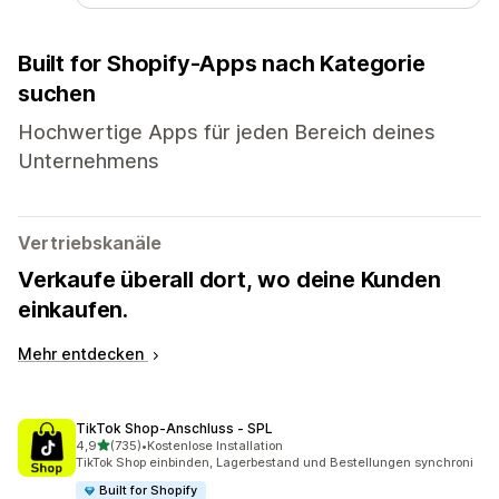
Built for Shopify-Apps nach Kategorie
suchen
Hochwertige Apps für jeden Bereich deines
Unternehmens
Vertriebskanäle
Verkaufe überall dort, wo deine Kunden
einkaufen.
Mehr entdecken
TikTok Shop‑Anschluss ‑ SPL
von 5 Sternen
4,9
(735)
•
Kostenlose Installation
735 Rezensionen insgesamt
TikTok Shop einbinden, Lagerbestand und Bestellungen synchroni
Built for Shopify