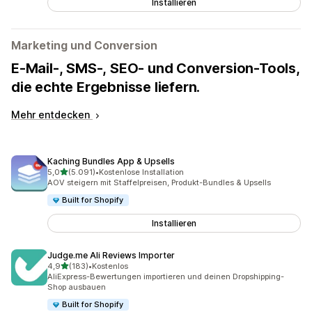
Installieren
Marketing und Conversion
E-Mail-, SMS-, SEO- und Conversion-Tools,
die echte Ergebnisse liefern.
Mehr entdecken
Kaching Bundles App & Upsells
von 5 Sternen
5,0
(5.091)
•
Kostenlose Installation
5091 Rezensionen insgesamt
AOV steigern mit Staffelpreisen, Produkt-Bundles & Upsells
Built for Shopify
Installieren
Judge.me Ali Reviews Importer
von 5 Sternen
4,9
(183)
•
Kostenlos
183 Rezensionen insgesamt
AliExpress-Bewertungen importieren und deinen Dropshipping-
Shop ausbauen
Built for Shopify