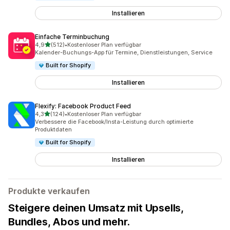
Installieren
Einfache Terminbuchung
von 5 Sternen
4,9
(512)
•
Kostenloser Plan verfügbar
512 Rezensionen insgesamt
Kalender-Buchungs-App für Termine, Dienstleistungen, Service
Built for Shopify
Installieren
Flexify: Facebook Product Feed
von 5 Sternen
4,3
(124)
•
Kostenloser Plan verfügbar
124 Rezensionen insgesamt
Verbessere die Facebook/Insta-Leistung durch optimierte
Produktdaten
Built for Shopify
Installieren
Produkte verkaufen
Steigere deinen Umsatz mit Upsells,
Bundles, Abos und mehr.