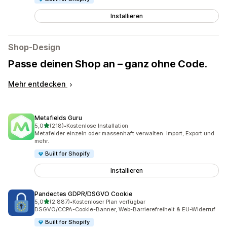
Installieren
Shop-Design
Passe deinen Shop an – ganz ohne Code.
Mehr entdecken
Metafields Guru
von 5 Sternen
5,0
(218)
•
Kostenlose Installation
218 Rezensionen insgesamt
Metafelder einzeln oder massenhaft verwalten. Import, Export und
mehr.
Built for Shopify
Installieren
Pandectes GDPR/DSGVO Cookie
von 5 Sternen
5,0
(2.887)
•
Kostenloser Plan verfügbar
2887 Rezensionen insgesamt
DSGVO/CCPA-Cookie-Banner, Web-Barrierefreiheit & EU-Widerruf
Built for Shopify