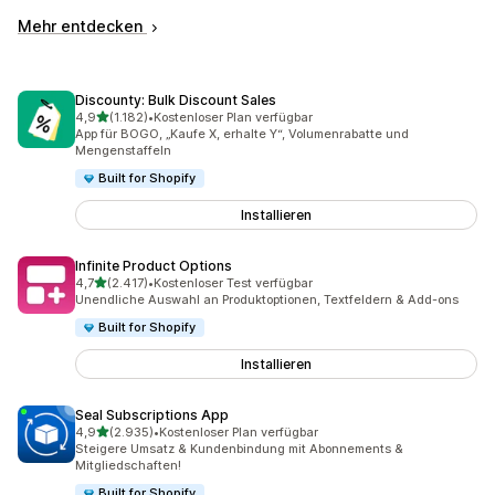
Mehr entdecken
Discounty: Bulk Discount Sales
von 5 Sternen
4,9
(1.182)
•
Kostenloser Plan verfügbar
1182 Rezensionen insgesamt
App für BOGO, „Kaufe X, erhalte Y“, Volumenrabatte und
Mengenstaffeln
Built for Shopify
Installieren
Infinite Product Options
von 5 Sternen
4,7
(2.417)
•
Kostenloser Test verfügbar
2417 Rezensionen insgesamt
Unendliche Auswahl an Produktoptionen, Textfeldern & Add-ons
Built for Shopify
Installieren
Seal Subscriptions App
von 5 Sternen
4,9
(2.935)
•
Kostenloser Plan verfügbar
2935 Rezensionen insgesamt
Steigere Umsatz & Kundenbindung mit Abonnements &
Mitgliedschaften!
Built for Shopify