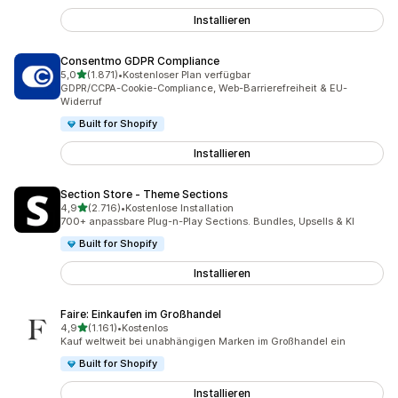
Installieren
Consentmo GDPR Compliance
von 5 Sternen
5,0
(1.871)
•
Kostenloser Plan verfügbar
1871 Rezensionen insgesamt
GDPR/CCPA-Cookie-Compliance, Web-Barrierefreiheit & EU-
Widerruf
Built for Shopify
Installieren
Section Store ‑ Theme Sections
von 5 Sternen
4,9
(2.716)
•
Kostenlose Installation
2716 Rezensionen insgesamt
700+ anpassbare Plug-n-Play Sections. Bundles, Upsells & KI
Built for Shopify
Installieren
Faire: Einkaufen im Großhandel
von 5 Sternen
4,9
(1.161)
•
Kostenlos
1161 Rezensionen insgesamt
Kauf weltweit bei unabhängigen Marken im Großhandel ein
Built for Shopify
Installieren