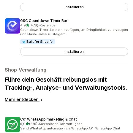
Installieren
GSC Countdown Timer Bar
von 5 Sternen
4,9
(478)
•
Kostenlos
478 Rezensionen insgesamt
Countdown-Timer-Leiste hinzufügen, um Dringlichkeit zu erzeugen
und Flash-Sales zu steigern
Built for Shopify
Installieren
Shop-Verwaltung
Führe dein Geschäft reibungslos mit
Tracking-, Analyse- und Verwaltungstools.
Mehr entdecken
CK: WhatsApp marketing & Chat
von 5 Sternen
5,0
(275)
•
Kostenloser Plan verfügbar
275 Rezensionen insgesamt
Send WhatsApp automation via WhatsApp API, WhatsApp Chat