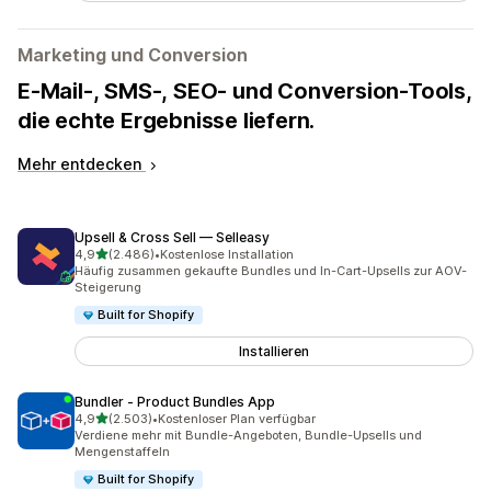
Marketing und Conversion
E-Mail-, SMS-, SEO- und Conversion-Tools,
die echte Ergebnisse liefern.
Mehr entdecken
Upsell & Cross Sell — Selleasy
von 5 Sternen
4,9
(2.486)
•
Kostenlose Installation
2486 Rezensionen insgesamt
Häufig zusammen gekaufte Bundles und In-Cart-Upsells zur AOV-
Steigerung
Built for Shopify
Installieren
Bundler ‑ Product Bundles App
von 5 Sternen
4,9
(2.503)
•
Kostenloser Plan verfügbar
2503 Rezensionen insgesamt
Verdiene mehr mit Bundle-Angeboten, Bundle-Upsells und
Mengenstaffeln
Built for Shopify