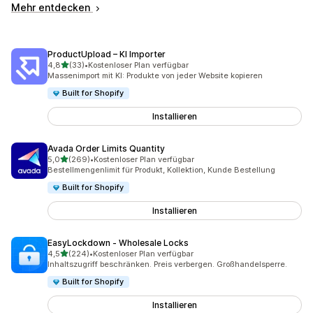
Mehr entdecken
ProductUpload – KI Importer
von 5 Sternen
4,8
(33)
•
Kostenloser Plan verfügbar
33 Rezensionen insgesamt
Massenimport mit KI: Produkte von jeder Website kopieren
Built for Shopify
Installieren
Avada Order Limits Quantity
von 5 Sternen
5,0
(269)
•
Kostenloser Plan verfügbar
269 Rezensionen insgesamt
Bestellmengenlimit für Produkt, Kollektion, Kunde Bestellung
Built for Shopify
Installieren
EasyLockdown ‑ Wholesale Locks
von 5 Sternen
4,5
(224)
•
Kostenloser Plan verfügbar
224 Rezensionen insgesamt
Inhaltszugriff beschränken. Preis verbergen. Großhandelsperre.
Built for Shopify
Installieren