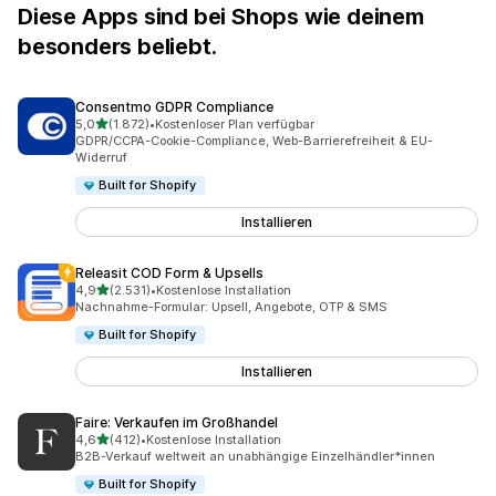
Diese Apps sind bei Shops wie deinem
besonders beliebt.
Consentmo GDPR Compliance
von 5 Sternen
5,0
(1.872)
•
Kostenloser Plan verfügbar
1872 Rezensionen insgesamt
GDPR/CCPA-Cookie-Compliance, Web-Barrierefreiheit & EU-
Widerruf
Built for Shopify
Installieren
Releasit COD Form & Upsells
von 5 Sternen
4,9
(2.531)
•
Kostenlose Installation
2531 Rezensionen insgesamt
Nachnahme-Formular: Upsell, Angebote, OTP & SMS
Built for Shopify
Installieren
Faire: Verkaufen im Großhandel
von 5 Sternen
4,6
(412)
•
Kostenlose Installation
412 Rezensionen insgesamt
B2B-Verkauf weltweit an unabhängige Einzelhändler*innen
Built for Shopify