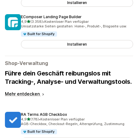
Installieren
EComposer Landing Page Builder
von 5 Sternen
4,9
(3.358)
•
Kostenloser Plan verfügbar
3358 Rezensionen insgesamt
Umsatzstarke Seiten gestalten: Home-, Produkt-, Blogseite usw.
Built for Shopify
Installieren
Shop-Verwaltung
Führe dein Geschäft reibungslos mit
Tracking-, Analyse- und Verwaltungstools.
Mehr entdecken
RA Terms AGB Checkbox
von 5 Sternen
4,9
(178)
•
Kostenloser Plan verfügbar
178 Rezensionen insgesamt
AGB-Checkbox, Checkout-Regeln, Altersprüfung, Zustimmung
Built for Shopify