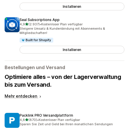
Installieren
Seal Subscriptions App
von 5 Sternen
4,9
(2.937)
•
Kostenloser Plan verfügbar
2937 Rezensionen insgesamt
Steigere Umsatz & Kundenbindung mit Abonnements &
Mitgliedschaften!
Built for Shopify
Installieren
Bestellungen und Versand
Optimiere alles – von der Lagerverwaltung
bis zum Versand.
Mehr entdecken
Packlink PRO Versandplattform
von 5 Sternen
4,8
(870)
•
Kostenloser Plan verfügbar
870 Rezensionen insgesamt
Sparen Sie Zeit und Geld bei Ihren monatlichen Sendungen