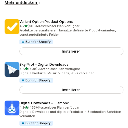
Mehr entdecken
Variant Option Product Options
von 5 Sternen
4,7
(606)
•
Kostenloser Plan verfügbar
606 Rezensionen insgesamt
Produkte personalisieren, benutzerdefinierte Produktvarianten,
benutzerdefinierte Felder
Built for Shopify
Installieren
Sky Pilot ‑ Digital Downloads
von 5 Sternen
4,8
(408)
•
Kostenloser Plan verfügbar
408 Rezensionen insgesamt
Digitale Produkte, Musik, Videos, PDFs verkaufen.
Built for Shopify
Installieren
Digital Downloads ‑ Filemonk
von 5 Sternen
4,9
(453)
•
Kostenloser Plan verfügbar
453 Rezensionen insgesamt
Digitale Downloads und digitale Produkte in 3 schnellen Schritten
verkaufen
Built for Shopify