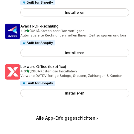
Built for Shopify
Installieren
Avada PDF‑Rechnung
von 5 Sternen
4,9
(686)
•
Kostenloser Plan verfügbar
686 Rezensionen insgesamt
Automatisierte Rechnungen helfen Ihnen, Zeit zu sparen und kon
Built for Shopify
Installieren
Lexware Office (lexoffice)
von 5 Sternen
4,6
(266)
•
Kostenlose Installation
266 Rezensionen insgesamt
Verwalte DATEV-fertige Belege, Steuern, Zahlungen & Kunden
Built for Shopify
Installieren
Alle App-Erfolgsgeschichten