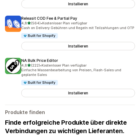
Installieren
Releasit COD Fee & Partial Pay
von 5 Sternen
4,8
(564)
•
Kostenloser Plan verfügbar
564 Rezensionen insgesamt
Cash on Delivery Gebühren und Regeln mit Teilzahlungen und OTP
Built for Shopify
Installieren
NA Bulk Price Editor
von 5 Sternen
4,8
(222)
•
Kostenloser Plan verfügbar
222 Rezensionen insgesamt
Einfache Massenbearbeitung von Preisen, Flash-Sales und
geplante Sales
Built for Shopify
Installieren
Produkte finden
Finde erfolgreiche Produkte über direkte
Verbindungen zu wichtigen Lieferanten.