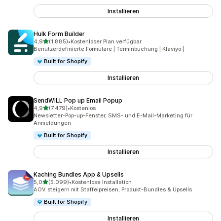
Installieren
Hulk Form Builder
von 5 Sternen
4,9
(1.885)
•
Kostenloser Plan verfügbar
1885 Rezensionen insgesamt
Benutzerdefinierte Formulare | Terminbuchung | Klaviyo |
Built for Shopify
Installieren
SendWILL Pop up Email Popup
von 5 Sternen
4,9
(7.479)
•
Kostenlos
7479 Rezensionen insgesamt
Newsletter-Pop-up-Fenster, SMS- und E-Mail-Marketing für
Anmeldungen
Built for Shopify
Installieren
Kaching Bundles App & Upsells
von 5 Sternen
5,0
(5.099)
•
Kostenlose Installation
5099 Rezensionen insgesamt
AOV steigern mit Staffelpreisen, Produkt-Bundles & Upsells
Built for Shopify
Installieren