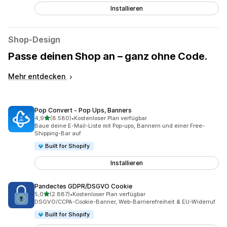
Installieren
Shop-Design
Passe deinen Shop an – ganz ohne Code.
Mehr entdecken
Pop Convert ‑ Pop Ups, Banners
von 5 Sternen
4,9
(8.580)
•
Kostenloser Plan verfügbar
8580 Rezensionen insgesamt
Baue deine E-Mail-Liste mit Pop-ups, Bannern und einer Free-
Shipping-Bar auf
Built for Shopify
Installieren
Pandectes GDPR/DSGVO Cookie
von 5 Sternen
5,0
(2.887)
•
Kostenloser Plan verfügbar
2887 Rezensionen insgesamt
DSGVO/CCPA-Cookie-Banner, Web-Barrierefreiheit & EU-Widerruf
Built for Shopify