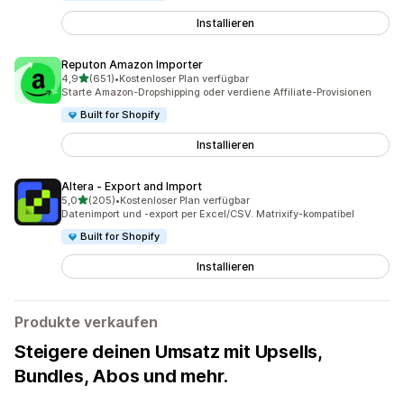
Installieren
Reputon Amazon Importer
von 5 Sternen
4,9
(651)
•
Kostenloser Plan verfügbar
651 Rezensionen insgesamt
Starte Amazon-Dropshipping oder verdiene Affiliate-Provisionen
Built for Shopify
Installieren
Altera ‑ Export and Import
von 5 Sternen
5,0
(205)
•
Kostenloser Plan verfügbar
205 Rezensionen insgesamt
Datenimport und -export per Excel/CSV. Matrixify-kompatibel
Built for Shopify
Installieren
Produkte verkaufen
Steigere deinen Umsatz mit Upsells,
Bundles, Abos und mehr.