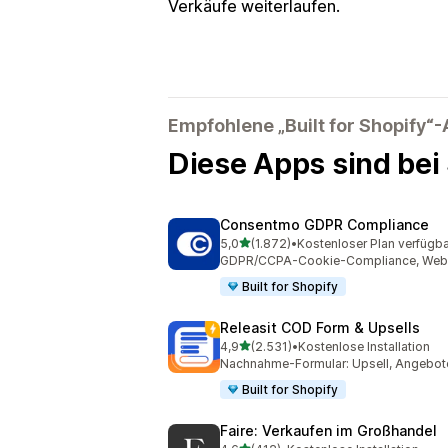
Verkäufe weiterlaufen.
Empfohlene „Built for Shopify“
Diese Apps sind bei
Consentmo GDPR Compliance
von 5 Sternen
5,0
(1.872)
•
Kostenloser Plan verfügba
1872 Rezensionen insgesamt
GDPR/CCPA-Cookie-Compliance, Web-Ba
Built for Shopify
Releasit COD Form & Upsells
von 5 Sternen
4,9
(2.531)
•
Kostenlose Installation
2531 Rezensionen insgesamt
Nachnahme-Formular: Upsell, Angebo
Built for Shopify
Faire: Verkaufen im Großhandel