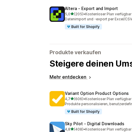
Altera ‑ Export and Import
von 5 Sternen
5,0
(205)
•
Kostenloser Plan verfügbar
205 Rezensionen insgesamt
Datenimport und -export per Excel/CSV
Built for Shopify
Produkte verkaufen
Steigere deinen Ums
Mehr entdecken
Variant Option Product Options
von 5 Sternen
4,7
(606)
•
Kostenloser Plan verfügbar
606 Rezensionen insgesamt
Produkte personalisieren, benutzerdefin
Built for Shopify
Sky Pilot ‑ Digital Downloads
von 5 Sternen
4,8
(408)
•
Kostenloser Plan verfügbar
408 Rezensionen insgesamt