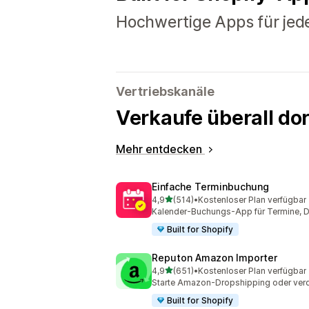
Hochwertige Apps für jed
Vertriebskanäle
Verkaufe überall do
Mehr entdecken
Einfache Terminbuchung
von 5 Sternen
4,9
(514)
•
Kostenloser Plan verfügbar
514 Rezensionen insgesamt
Kalender-Buchungs-App für Termine, Di
Built for Shopify
Reputon Amazon Importer
von 5 Sternen
4,9
(651)
•
Kostenloser Plan verfügbar
651 Rezensionen insgesamt
Starte Amazon-Dropshipping oder verdi
Built for Shopify