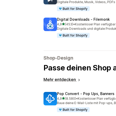
Digitale Produkte, Musik, Videos, PDFs
Built for Shopify
Digital Downloads ‑ Filemonk
von 5 Sternen
4,9
(453)
•
Kostenloser Plan verfügbar
453 Rezensionen insgesamt
Digitale Downloads und digitale Produkt
Built for Shopify
Shop-Design
Passe deinen Shop 
Mehr entdecken
Pop Convert ‑ Pop Ups, Banners
von 5 Sternen
4,9
(8.580)
•
Kostenloser Plan verfügb
8580 Rezensionen insgesamt
Baue deine E-Mail-Liste mit Pop-ups, B
Built for Shopify