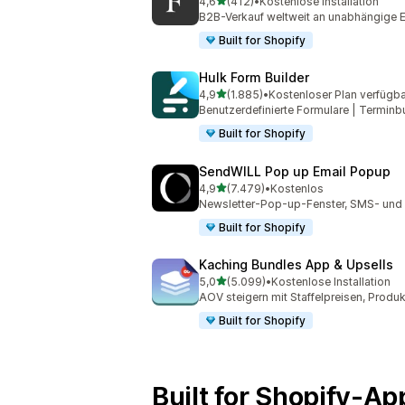
von 5 Sternen
4,6
(412)
•
Kostenlose Installation
412 Rezensionen insgesamt
B2B-Verkauf weltweit an unabhängige E
Built for Shopify
Hulk Form Builder
von 5 Sternen
4,9
(1.885)
•
Kostenloser Plan verfügba
1885 Rezensionen insgesamt
Benutzerdefinierte Formulare | Terminb
Built for Shopify
SendWILL Pop up Email Popup
von 5 Sternen
4,9
(7.479)
•
Kostenlos
7479 Rezensionen insgesamt
Newsletter-Pop-up-Fenster, SMS- und
Built for Shopify
Kaching Bundles App & Upsells
von 5 Sternen
5,0
(5.099)
•
Kostenlose Installation
5099 Rezensionen insgesamt
AOV steigern mit Staffelpreisen, Produ
Built for Shopify
Built for Shopify-A