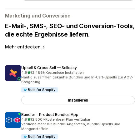
Marketing und Conversion
E-Mail-, SMS-, SEO- und Conversion-Tools,
die echte Ergebnisse liefern.
Mehr entdecken
Upsell & Cross Sell — Selleasy
von 5 Sternen
4,9
(2.486)
•
Kostenlose Installation
2486 Rezensionen insgesamt
Häufig zusammen gekaufte Bundles und In-Cart-Upsells zur AOV-
Steigerung
Built for Shopify
Installieren
Bundler ‑ Product Bundles App
von 5 Sternen
4,9
(2.500)
•
Kostenloser Plan verfügbar
2500 Rezensionen insgesamt
Verdiene mehr mit Bundle-Angeboten, Bundle-Upsells und
Mengenstaffeln
Built for Shopify