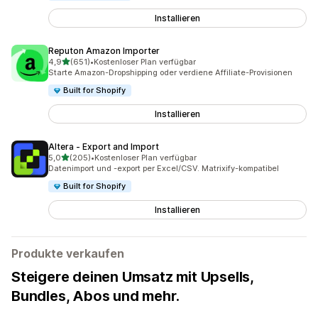
Installieren
Reputon Amazon Importer
von 5 Sternen
4,9
(651)
•
Kostenloser Plan verfügbar
651 Rezensionen insgesamt
Starte Amazon-Dropshipping oder verdiene Affiliate-Provisionen
Built for Shopify
Installieren
Altera ‑ Export and Import
von 5 Sternen
5,0
(205)
•
Kostenloser Plan verfügbar
205 Rezensionen insgesamt
Datenimport und -export per Excel/CSV. Matrixify-kompatibel
Built for Shopify
Installieren
Produkte verkaufen
Steigere deinen Umsatz mit Upsells,
Bundles, Abos und mehr.