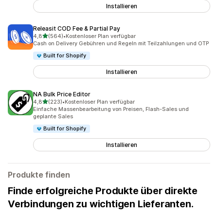
Installieren
Releasit COD Fee & Partial Pay
von 5 Sternen
4,8
(564)
•
Kostenloser Plan verfügbar
564 Rezensionen insgesamt
Cash on Delivery Gebühren und Regeln mit Teilzahlungen und OTP
Built for Shopify
Installieren
NA Bulk Price Editor
von 5 Sternen
4,8
(223)
•
Kostenloser Plan verfügbar
223 Rezensionen insgesamt
Einfache Massenbearbeitung von Preisen, Flash-Sales und
geplante Sales
Built for Shopify
Installieren
Produkte finden
Finde erfolgreiche Produkte über direkte
Verbindungen zu wichtigen Lieferanten.