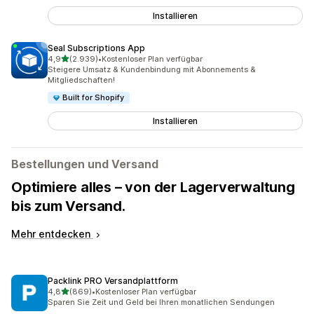
Installieren
Seal Subscriptions App
von 5 Sternen
4,9
(2.939)
•
Kostenloser Plan verfügbar
2939 Rezensionen insgesamt
Steigere Umsatz & Kundenbindung mit Abonnements &
Mitgliedschaften!
Built for Shopify
Installieren
Bestellungen und Versand
Optimiere alles – von der Lagerverwaltung
bis zum Versand.
Mehr entdecken
Packlink PRO Versandplattform
von 5 Sternen
4,8
(869)
•
Kostenloser Plan verfügbar
869 Rezensionen insgesamt
Sparen Sie Zeit und Geld bei Ihren monatlichen Sendungen