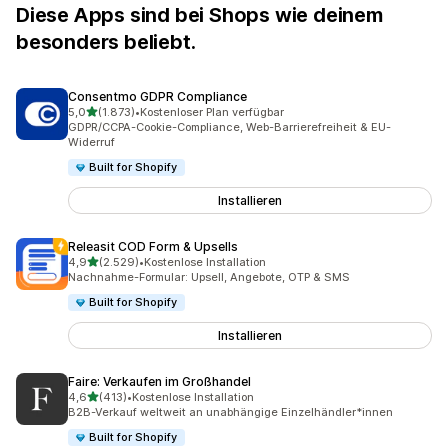
Diese Apps sind bei Shops wie deinem
besonders beliebt.
Consentmo GDPR Compliance
von 5 Sternen
5,0
(1.873)
•
Kostenloser Plan verfügbar
1873 Rezensionen insgesamt
GDPR/CCPA-Cookie-Compliance, Web-Barrierefreiheit & EU-
Widerruf
Built for Shopify
Installieren
Releasit COD Form & Upsells
von 5 Sternen
4,9
(2.529)
•
Kostenlose Installation
2529 Rezensionen insgesamt
Nachnahme-Formular: Upsell, Angebote, OTP & SMS
Built for Shopify
Installieren
Faire: Verkaufen im Großhandel
von 5 Sternen
4,6
(413)
•
Kostenlose Installation
413 Rezensionen insgesamt
B2B-Verkauf weltweit an unabhängige Einzelhändler*innen
Built for Shopify