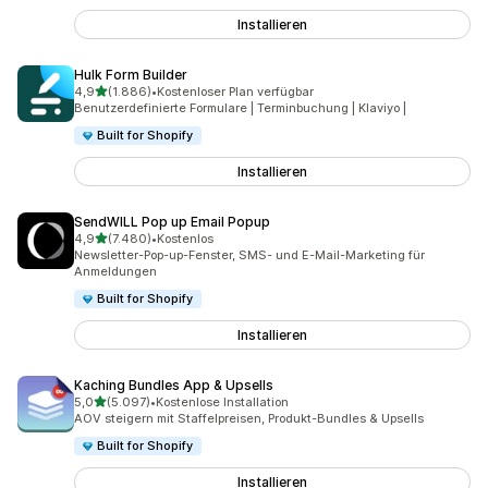
Installieren
Hulk Form Builder
von 5 Sternen
4,9
(1.886)
•
Kostenloser Plan verfügbar
1886 Rezensionen insgesamt
Benutzerdefinierte Formulare | Terminbuchung | Klaviyo |
Built for Shopify
Installieren
SendWILL Pop up Email Popup
von 5 Sternen
4,9
(7.480)
•
Kostenlos
7480 Rezensionen insgesamt
Newsletter-Pop-up-Fenster, SMS- und E-Mail-Marketing für
Anmeldungen
Built for Shopify
Installieren
Kaching Bundles App & Upsells
von 5 Sternen
5,0
(5.097)
•
Kostenlose Installation
5097 Rezensionen insgesamt
AOV steigern mit Staffelpreisen, Produkt-Bundles & Upsells
Built for Shopify
Installieren