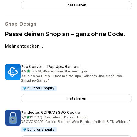
Installieren
Shop-Design
Passe deinen Shop an – ganz ohne Code.
Mehr entdecken
Pop Convert ‑ Pop Ups, Banners
von 5 Sternen
4,9
(8.578)
•
Kostenloser Plan verfügbar
8578 Rezensionen insgesamt
Baue deine E-Mail-Liste mit Pop-ups, Bannern und einer Free-
Shipping-Bar auf
Built for Shopify
Installieren
Pandectes GDPR/DSGVO Cookie
von 5 Sternen
5,0
(2.887)
•
Kostenloser Plan verfügbar
2887 Rezensionen insgesamt
DSGVO/CCPA-Cookie-Banner, Web-Barrierefreiheit & EU-Widerruf
Built for Shopify