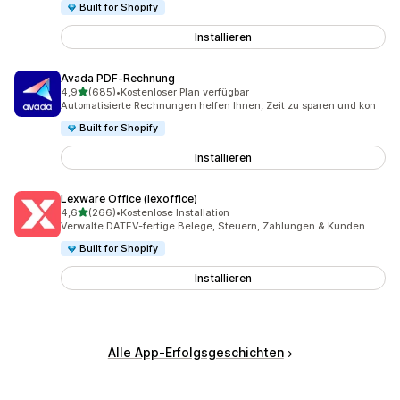
Built for Shopify
Installieren
Avada PDF‑Rechnung
von 5 Sternen
4,9
(685)
•
Kostenloser Plan verfügbar
685 Rezensionen insgesamt
Automatisierte Rechnungen helfen Ihnen, Zeit zu sparen und kon
Built for Shopify
Installieren
Lexware Office (lexoffice)
von 5 Sternen
4,6
(266)
•
Kostenlose Installation
266 Rezensionen insgesamt
Verwalte DATEV-fertige Belege, Steuern, Zahlungen & Kunden
Built for Shopify
Installieren
Alle App-Erfolgsgeschichten