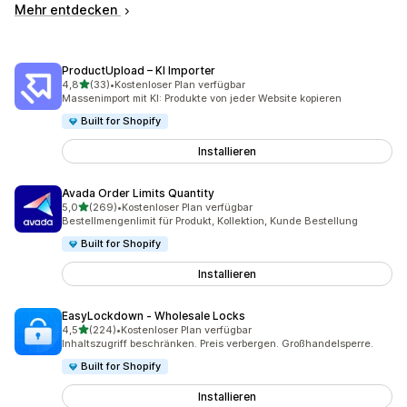
Mehr entdecken
ProductUpload – KI Importer
von 5 Sternen
4,8
(33)
•
Kostenloser Plan verfügbar
33 Rezensionen insgesamt
Massenimport mit KI: Produkte von jeder Website kopieren
Built for Shopify
Installieren
Avada Order Limits Quantity
von 5 Sternen
5,0
(269)
•
Kostenloser Plan verfügbar
269 Rezensionen insgesamt
Bestellmengenlimit für Produkt, Kollektion, Kunde Bestellung
Built for Shopify
Installieren
EasyLockdown ‑ Wholesale Locks
von 5 Sternen
4,5
(224)
•
Kostenloser Plan verfügbar
224 Rezensionen insgesamt
Inhaltszugriff beschränken. Preis verbergen. Großhandelsperre.
Built for Shopify
Installieren