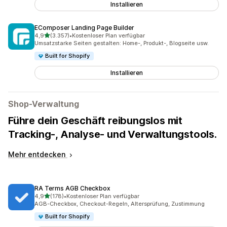
Installieren
EComposer Landing Page Builder
von 5 Sternen
4,9
(3.357)
•
Kostenloser Plan verfügbar
3357 Rezensionen insgesamt
Umsatzstarke Seiten gestalten: Home-, Produkt-, Blogseite usw.
Built for Shopify
Installieren
Shop-Verwaltung
Führe dein Geschäft reibungslos mit
Tracking-, Analyse- und Verwaltungstools.
Mehr entdecken
RA Terms AGB Checkbox
von 5 Sternen
4,9
(178)
•
Kostenloser Plan verfügbar
178 Rezensionen insgesamt
AGB-Checkbox, Checkout-Regeln, Altersprüfung, Zustimmung
Built for Shopify