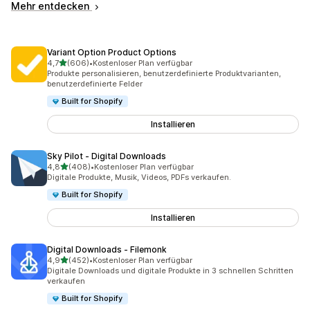
Mehr entdecken
Variant Option Product Options
von 5 Sternen
4,7
(606)
•
Kostenloser Plan verfügbar
606 Rezensionen insgesamt
Produkte personalisieren, benutzerdefinierte Produktvarianten,
benutzerdefinierte Felder
Built for Shopify
Installieren
Sky Pilot ‑ Digital Downloads
von 5 Sternen
4,8
(408)
•
Kostenloser Plan verfügbar
408 Rezensionen insgesamt
Digitale Produkte, Musik, Videos, PDFs verkaufen.
Built for Shopify
Installieren
Digital Downloads ‑ Filemonk
von 5 Sternen
4,9
(452)
•
Kostenloser Plan verfügbar
452 Rezensionen insgesamt
Digitale Downloads und digitale Produkte in 3 schnellen Schritten
verkaufen
Built for Shopify