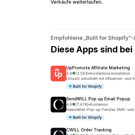
Verkäufe weiterlaufen.
Empfohlene „Built for Shopify“
Diese Apps sind bei
UpPromote Affiliate Marketing
von 5 Sternen
4,9
(3.593)
•
Kostenlose Installation
3593 Rezensionen insgesamt
Umsatz ankurbeln mit Influencer- und Af
Built for Shopify
SendWILL Pop up Email Popup
von 5 Sternen
4,9
(7.476)
•
Kostenlos
7476 Rezensionen insgesamt
Newsletter-Pop-up-Fenster, SMS- und
Built for Shopify
CWILL Order Tracking