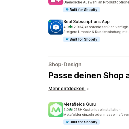
Unendliche Auswahl an Produktoptione
Built for Shopify
Seal Subscriptions App
von 5 Sternen
4,9
(2.934)
•
Kostenloser Plan verfügb
2934 Rezensionen insgesamt
Steigere Umsatz & Kundenbindung mit 
Built for Shopify
Shop-Design
Passe deinen Shop 
Mehr entdecken
Metafields Guru
von 5 Sternen
5,0
(218)
•
Kostenlose Installation
218 Rezensionen insgesamt
Metafelder einzeln oder massenhaft ver
Built for Shopify