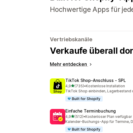
Hochwertige Apps für jed
Vertriebskanäle
Verkaufe überall do
Mehr entdecken
TikTok Shop‑Anschluss ‑ SPL
von 5 Sternen
4,9
(735)
•
Kostenlose Installation
735 Rezensionen insgesamt
TikTok Shop einbinden, Lagerbestand 
Built for Shopify
Einfache Terminbuchung
von 5 Sternen
4,9
(512)
•
Kostenloser Plan verfügbar
512 Rezensionen insgesamt
Kalender-Buchungs-App für Termine, Di
Built for Shopify