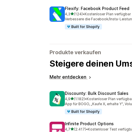
Flexify: Facebook Product Feed
von 5 Sternen
4,3
(124)
•
Kostenloser Plan verfügbar
124 Rezensionen insgesamt
Verbessere die Facebook/Insta-Leistun
Built for Shopify
Produkte verkaufen
Steigere deinen Ums
Mehr entdecken
Discounty: Bulk Discount Sales
von 5 Sternen
4,9
(1.182)
•
Kostenloser Plan verfügba
1182 Rezensionen insgesamt
App für BOGO, „Kaufe X, erhalte Y“, Vo
Built for Shopify
Infinite Product Options
von 5 Sternen
4,7
(2.417)
•
Kostenloser Test verfügb
2417 Rezensionen insgesamt