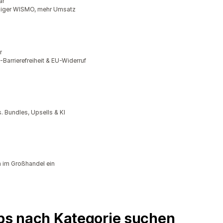
ar
niger WISMO, mehr Umsatz
r
rrierefreiheit & EU-Widerruf
 Bundles, Upsells & KI
 im Großhandel ein
pps nach Kategorie suchen