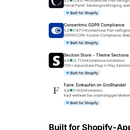
von 5 Sternen
5,0
(2.857)
•
Kostenloser Plan verfügb
2857 Rezensionen insgesamt
Parcel Panel: Sendungsverfolgung, we
Built for Shopify
Consentmo GDPR Compliance
von 5 Sternen
5,0
(1.871)
•
Kostenloser Plan verfügba
1871 Rezensionen insgesamt
GDPR/CCPA-Cookie-Compliance, Web-Ba
Built for Shopify
Section Store ‑ Theme Sections
von 5 Sternen
4,9
(2.713)
•
Kostenlose Installation
2713 Rezensionen insgesamt
700+ anpassbare Plug-n-Play Sections.
Built for Shopify
Faire: Einkaufen im Großhandel
von 5 Sternen
4,9
(1.162)
•
Kostenlos
1162 Rezensionen insgesamt
Kauf weltweit bei unabhängigen Marken
Built for Shopify
Built for Shopify-A