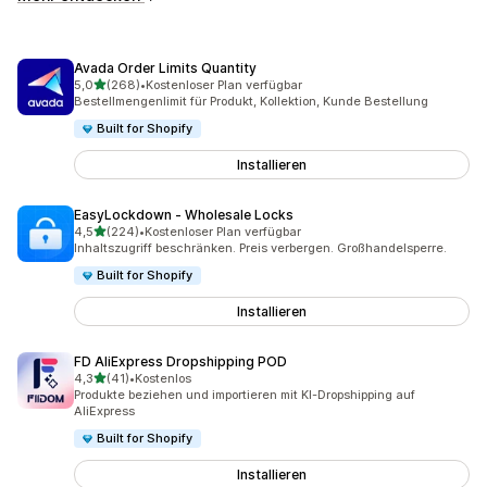
Avada Order Limits Quantity
von 5 Sternen
5,0
(268)
•
Kostenloser Plan verfügbar
268 Rezensionen insgesamt
Bestellmengenlimit für Produkt, Kollektion, Kunde Bestellung
Built for Shopify
Installieren
EasyLockdown ‑ Wholesale Locks
von 5 Sternen
4,5
(224)
•
Kostenloser Plan verfügbar
224 Rezensionen insgesamt
Inhaltszugriff beschränken. Preis verbergen. Großhandelsperre.
Built for Shopify
Installieren
FD AliExpress Dropshipping POD
von 5 Sternen
4,3
(41)
•
Kostenlos
41 Rezensionen insgesamt
Produkte beziehen und importieren mit KI-Dropshipping auf
AliExpress
Built for Shopify
Installieren