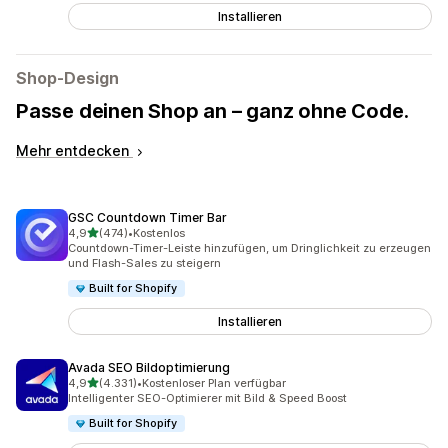
Installieren
Shop-Design
Passe deinen Shop an – ganz ohne Code.
Mehr entdecken
GSC Countdown Timer Bar
von 5 Sternen
4,9
(474)
•
Kostenlos
474 Rezensionen insgesamt
Countdown-Timer-Leiste hinzufügen, um Dringlichkeit zu erzeugen
und Flash-Sales zu steigern
Built for Shopify
Installieren
Avada SEO Bildoptimierung
von 5 Sternen
4,9
(4.331)
•
Kostenloser Plan verfügbar
4331 Rezensionen insgesamt
Intelligenter SEO-Optimierer mit Bild & Speed Boost
Built for Shopify