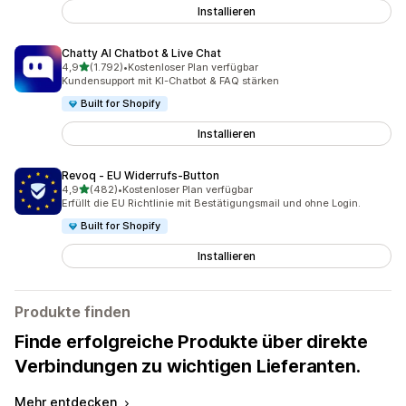
Installieren
Chatty AI Chatbot & Live Chat
von 5 Sternen
4,9
(1.792)
•
Kostenloser Plan verfügbar
1792 Rezensionen insgesamt
Kundensupport mit KI-Chatbot & FAQ stärken
Built for Shopify
Installieren
Revoq ‑ EU Widerrufs‑Button
von 5 Sternen
4,9
(482)
•
Kostenloser Plan verfügbar
482 Rezensionen insgesamt
Erfüllt die EU Richtlinie mit Bestätigungsmail und ohne Login.
Built for Shopify
Installieren
Produkte finden
Finde erfolgreiche Produkte über direkte
Verbindungen zu wichtigen Lieferanten.
Mehr entdecken