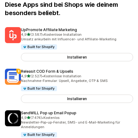
Diese Apps sind bei Shops wie deinem
besonders beliebt.
UpPromote Affiliate Marketing
von 5 Sternen
4,9
(3.587)
•
Kostenlose Installation
3587 Rezensionen insgesamt
Umsatz ankurbeln mit Influencer- und Affiliate-Marketing
Built for Shopify
Installieren
Releasit COD Form & Upsells
von 5 Sternen
4,9
(2.527)
•
Kostenlose Installation
2527 Rezensionen insgesamt
Nachnahme-Formular: Upsell, Angebote, OTP & SMS
Built for Shopify
Installieren
SendWILL Pop up Email Popup
von 5 Sternen
4,9
(7.474)
•
Kostenlos
7474 Rezensionen insgesamt
Newsletter-Pop-up-Fenster, SMS- und E-Mail-Marketing für
Anmeldungen
Built for Shopify