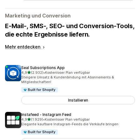
Marketing und Conversion
E-Mail-, SMS-, SEO- und Conversion-Tools,
die echte Ergebnisse liefern.
Mehr entdecken
Seal Subscriptions App
von 5 Sternen
4,9
(2.932)
•
Kostenloser Plan verfügbar
2932 Rezensionen insgesamt
Steigere Umsatz & Kundenbindung mit Abonnements &
Mitgliedschaften!
Built for Shopify
Installieren
Instafeed ‑ Instagram Feed
von 5 Sternen
4,9
(1.929)
•
Kostenloser Plan verfügbar
1929 Rezensionen insgesamt
Elegante kaufbare Instagram-Feeds die Verkäufe bringen
Built for Shopify