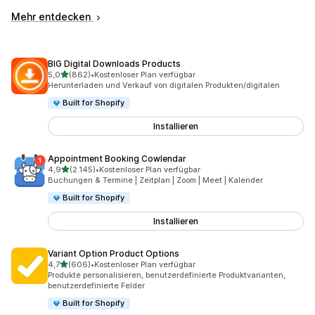
Mehr entdecken
BIG Digital Downloads Products
von 5 Sternen
5,0
(862)
•
Kostenloser Plan verfügbar
862 Rezensionen insgesamt
Herunterladen und Verkauf von digitalen Produkten/digitalen
Built for Shopify
Installieren
Appointment Booking Cowlendar
von 5 Sternen
4,9
(2.145)
•
Kostenloser Plan verfügbar
2145 Rezensionen insgesamt
Buchungen & Termine | Zeitplan | Zoom | Meet | Kalender
Built for Shopify
Installieren
Variant Option Product Options
von 5 Sternen
4,7
(606)
•
Kostenloser Plan verfügbar
606 Rezensionen insgesamt
Produkte personalisieren, benutzerdefinierte Produktvarianten,
benutzerdefinierte Felder
Built for Shopify