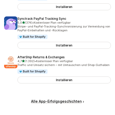
Installieren
Synctrack PayPal Tracking Sync
von 5 Sternen
5,0
(374)
•
Kostenloser Plan verfügbar
374 Rezensionen insgesamt
Stripe- und PayPal-Tracking-Synchronisierung zur Vermeidung von
PayPal-Einbehalten und -Rücklagen
Built for Shopify
Installieren
AfterShip Returns & Exchanges
von 5 Sternen
4,7
(1.392)
•
Kostenloser Plan verfügbar
1392 Rezensionen insgesamt
Traffic und Umsatz sichern – mit Umtauschen und Shop-Guthaben
Built for Shopify
Installieren
Alle App-Erfolgsgeschichten