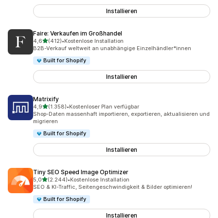
Installieren
Faire: Verkaufen im Großhandel
von 5 Sternen
4,6
(412)
•
Kostenlose Installation
412 Rezensionen insgesamt
B2B-Verkauf weltweit an unabhängige Einzelhändler*innen
Built for Shopify
Installieren
Matrixify
von 5 Sternen
4,9
(1.358)
•
Kostenloser Plan verfügbar
1358 Rezensionen insgesamt
Shop-Daten massenhaft importieren, exportieren, aktualisieren und
migrieren
Built for Shopify
Installieren
Tiny SEO Speed Image Optimizer
von 5 Sternen
5,0
(2.244)
•
Kostenlose Installation
2244 Rezensionen insgesamt
SEO & KI-Traffic, Seitengeschwindigkeit & Bilder optimieren!
Built for Shopify
Installieren