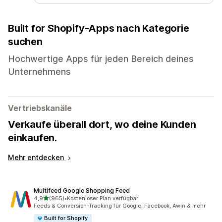
Built for Shopify-Apps nach Kategorie
suchen
Hochwertige Apps für jeden Bereich deines
Unternehmens
Vertriebskanäle
Verkaufe überall dort, wo deine Kunden
einkaufen.
Mehr entdecken
Multifeed Google Shopping Feed
von 5 Sternen
4,9
(965)
•
Kostenloser Plan verfügbar
965 Rezensionen insgesamt
Feeds & Conversion-Tracking für Google, Facebook, Awin & mehr
Built for Shopify