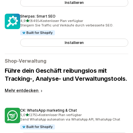
Installieren
Sherpas: Smart SEO
von 5 Sternen
4,9
(849)
•
Kostenloser Plan verfügbar
849 Rezensionen insgesamt
Steigern Sie Traffic und Verkäufe durch verbesserte SEO.
Built for Shopify
Installieren
Shop-Verwaltung
Führe dein Geschäft reibungslos mit
Tracking-, Analyse- und Verwaltungstools.
Mehr entdecken
CK: WhatsApp marketing & Chat
von 5 Sternen
5,0
(275)
•
Kostenloser Plan verfügbar
275 Rezensionen insgesamt
Send WhatsApp automation via WhatsApp API, WhatsApp Chat
Built for Shopify