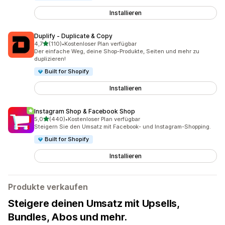
Installieren
Duplify ‑ Duplicate & Copy
von 5 Sternen
4,7
(110)
•
Kostenloser Plan verfügbar
110 Rezensionen insgesamt
Der einfache Weg, deine Shop-Produkte, Seiten und mehr zu
duplizieren!
Built for Shopify
Installieren
Instagram Shop & Facebook Shop
von 5 Sternen
5,0
(440)
•
Kostenloser Plan verfügbar
440 Rezensionen insgesamt
Steigern Sie den Umsatz mit Facebook- und Instagram-Shopping.
Built for Shopify
Installieren
Produkte verkaufen
Steigere deinen Umsatz mit Upsells,
Bundles, Abos und mehr.