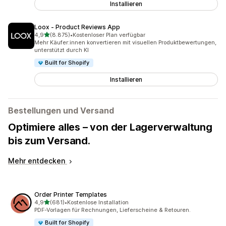
Installieren
Loox ‑ Product Reviews App
von 5 Sternen
4,9
(8.875)
•
Kostenloser Plan verfügbar
8875 Rezensionen insgesamt
Mehr Käufer:innen konvertieren mit visuellen Produktbewertungen,
unterstützt durch KI
Built for Shopify
Installieren
Bestellungen und Versand
Optimiere alles – von der Lagerverwaltung
bis zum Versand.
Mehr entdecken
Order Printer Templates
von 5 Sternen
4,9
(681)
•
Kostenlose Installation
681 Rezensionen insgesamt
PDF-Vorlagen für Rechnungen, Lieferscheine & Retouren.
Built for Shopify