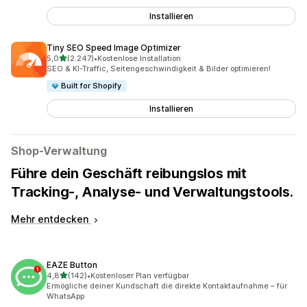
Installieren
Tiny SEO Speed Image Optimizer
von 5 Sternen
5,0
(2.247)
•
Kostenlose Installation
2247 Rezensionen insgesamt
SEO & KI-Traffic, Seitengeschwindigkeit & Bilder optimieren!
Built for Shopify
Installieren
Shop-Verwaltung
Führe dein Geschäft reibungslos mit
Tracking-, Analyse- und Verwaltungstools.
Mehr entdecken
EAZE Button
von 5 Sternen
4,8
(142)
•
Kostenloser Plan verfügbar
142 Rezensionen insgesamt
Ermögliche deiner Kundschaft die direkte Kontaktaufnahme – für
WhatsApp