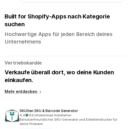
Built for Shopify-Apps nach Kategorie
suchen
Hochwertige Apps für jeden Bereich deines
Unternehmens
Vertriebskanäle
Verkaufe überall dort, wo deine Kunden
einkaufen.
Mehr entdecken
SKUGen SKU & Barcode Generator
von 5 Sternen
4,4
(52)
•
Kostenlose Installation
52 Rezensionen insgesamt
Benutzerfreundlicher SKU-Generator und Etikettendrucker für
deine Produkte