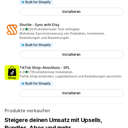
Built for Shopify
Installieren
Shuttle ‑ Sync with Etsy
von 5 Sternen
4,8
(204)
•
Kostenloser Test verfügbar
204 Rezensionen insgesamt
Mühelose Synchronisierung von Produkten, Inventaren,
Bestellungen und Bewertungen
Built for Shopify
Installieren
TikTok Shop‑Anschluss ‑ SPL
von 5 Sternen
4,9
(735)
•
Kostenlose Installation
735 Rezensionen insgesamt
TikTok Shop einbinden, Lagerbestand und Bestellungen synchroni
Built for Shopify
Installieren
Produkte verkaufen
Steigere deinen Umsatz mit Upsells,
Bundles, Abos und mehr.