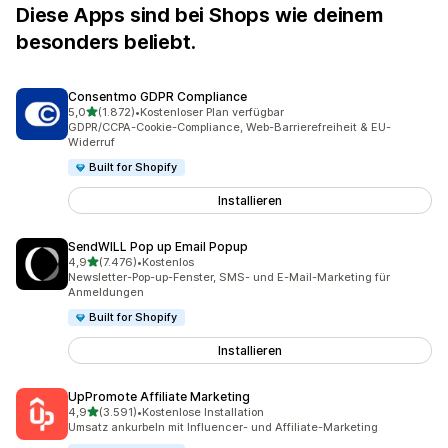
Diese Apps sind bei Shops wie deinem
besonders beliebt.
Consentmo GDPR Compliance
von 5 Sternen
5,0
(1.872)
•
Kostenloser Plan verfügbar
1872 Rezensionen insgesamt
GDPR/CCPA-Cookie-Compliance, Web-Barrierefreiheit & EU-
Widerruf
Built for Shopify
Installieren
SendWILL Pop up Email Popup
von 5 Sternen
4,9
(7.476)
•
Kostenlos
7476 Rezensionen insgesamt
Newsletter-Pop-up-Fenster, SMS- und E-Mail-Marketing für
Anmeldungen
Built for Shopify
Installieren
UpPromote Affiliate Marketing
von 5 Sternen
4,9
(3.591)
•
Kostenlose Installation
3591 Rezensionen insgesamt
Umsatz ankurbeln mit Influencer- und Affiliate-Marketing