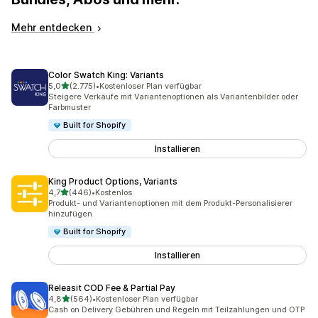
Mehr entdecken
Color Swatch King: Variants
von 5 Sternen
5,0
(2.775)
•
Kostenloser Plan verfügbar
2775 Rezensionen insgesamt
Steigere Verkäufe mit Variantenoptionen als Variantenbilder oder
Farbmuster
Built for Shopify
Installieren
King Product Options, Variants
von 5 Sternen
4,7
(446)
•
Kostenlos
446 Rezensionen insgesamt
Produkt- und Variantenoptionen mit dem Produkt-Personalisierer
hinzufügen
Built for Shopify
Installieren
Releasit COD Fee & Partial Pay
von 5 Sternen
4,8
(564)
•
Kostenloser Plan verfügbar
564 Rezensionen insgesamt
Cash on Delivery Gebühren und Regeln mit Teilzahlungen und OTP