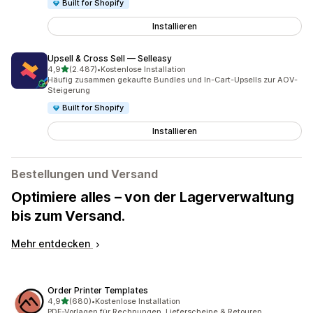
Built for Shopify
Installieren
Upsell & Cross Sell — Selleasy
von 5 Sternen
4,9
(2.487)
•
Kostenlose Installation
2487 Rezensionen insgesamt
Häufig zusammen gekaufte Bundles und In-Cart-Upsells zur AOV-
Steigerung
Built for Shopify
Installieren
Bestellungen und Versand
Optimiere alles – von der Lagerverwaltung
bis zum Versand.
Mehr entdecken
Order Printer Templates
von 5 Sternen
4,9
(680)
•
Kostenlose Installation
680 Rezensionen insgesamt
PDF-Vorlagen für Rechnungen, Lieferscheine & Retouren.