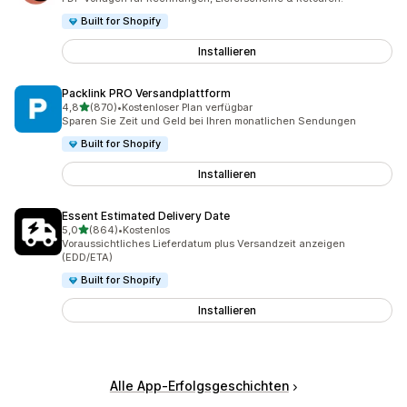
Built for Shopify
Installieren
Packlink PRO Versandplattform
von 5 Sternen
4,8
(870)
•
Kostenloser Plan verfügbar
870 Rezensionen insgesamt
Sparen Sie Zeit und Geld bei Ihren monatlichen Sendungen
Built for Shopify
Installieren
Essent Estimated Delivery Date
von 5 Sternen
5,0
(864)
•
Kostenlos
864 Rezensionen insgesamt
Voraussichtliches Lieferdatum plus Versandzeit anzeigen
(EDD/ETA)
Built for Shopify
Installieren
Alle App-Erfolgsgeschichten