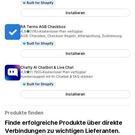
Built for Shopify
Installieren
RA Terms AGB Checkbox
von 5 Sternen
4,9
(178)
•
Kostenloser Plan verfügbar
178 Rezensionen insgesamt
AGB-Checkbox, Checkout-Regeln, Altersprüfung, Zustimmung
Built for Shopify
Installieren
Chatty AI Chatbot & Live Chat
von 5 Sternen
4,9
(1.790)
•
Kostenloser Plan verfügbar
1790 Rezensionen insgesamt
Kundensupport mit KI-Chatbot & FAQ stärken
Built for Shopify
Installieren
Produkte finden
Finde erfolgreiche Produkte über direkte
Verbindungen zu wichtigen Lieferanten.