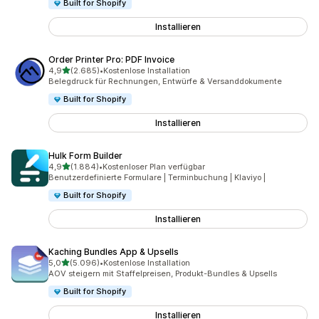
Built for Shopify
Installieren
Order Printer Pro: PDF Invoice
von 5 Sternen
4,9
(2.685)
•
Kostenlose Installation
2685 Rezensionen insgesamt
Belegdruck für Rechnungen, Entwürfe & Versanddokumente
Built for Shopify
Installieren
Hulk Form Builder
von 5 Sternen
4,9
(1.884)
•
Kostenloser Plan verfügbar
1884 Rezensionen insgesamt
Benutzerdefinierte Formulare | Terminbuchung | Klaviyo |
Built for Shopify
Installieren
Kaching Bundles App & Upsells
von 5 Sternen
5,0
(5.096)
•
Kostenlose Installation
5096 Rezensionen insgesamt
AOV steigern mit Staffelpreisen, Produkt-Bundles & Upsells
Built for Shopify
Installieren