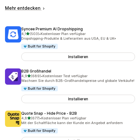
Mehr entdecken
Syncee Premium AI Dropshipping
von 5 Sternen
4,1
(503)
•
Kostenloser Plan verfügbar
503 Rezensionen insgesamt
Dropshipping-Produkte & Lieferanten aus USA, EU & UK+
Built for Shopify
Installieren
B2B Großhandel
von 5 Sternen
4,9
(689)
•
Kostenloser Test verfügbar
689 Rezensionen insgesamt
Wachsen Sie durch B2B-Großhandelspreise und globale Verkäufe!
Built for Shopify
Installieren
Quote Snap ‑ Hide Price ‑ B2B
von 5 Sternen
4,8
(677)
•
Kostenloser Plan verfügbar
677 Rezensionen insgesamt
Mit der Schaltfläche kann der Kunde ein Angebot anfordern
Built for Shopify