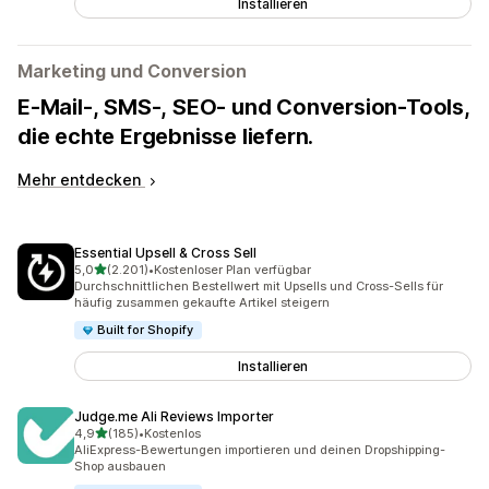
Installieren
Marketing und Conversion
E-Mail-, SMS-, SEO- und Conversion-Tools,
die echte Ergebnisse liefern.
Mehr entdecken
Essential Upsell & Cross Sell
von 5 Sternen
5,0
(2.201)
•
Kostenloser Plan verfügbar
2201 Rezensionen insgesamt
Durchschnittlichen Bestellwert mit Upsells und Cross-Sells für
häufig zusammen gekaufte Artikel steigern
Built for Shopify
Installieren
Judge.me Ali Reviews Importer
von 5 Sternen
4,9
(185)
•
Kostenlos
185 Rezensionen insgesamt
AliExpress-Bewertungen importieren und deinen Dropshipping-
Shop ausbauen