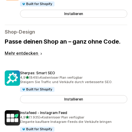
Built for Shopify
Installieren
Shop-Design
Passe deinen Shop an – ganz ohne Code.
Mehr entdecken
Sherpas: Smart SEO
von 5 Sternen
4,9
(849)
•
Kostenloser Plan verfügbar
849 Rezensionen insgesamt
Steigern Sie Traffic und Verkäufe durch verbesserte SEO.
Built for Shopify
Installieren
Instafeed ‑ Instagram Feed
von 5 Sternen
4,9
(1.935)
•
Kostenloser Plan verfügbar
1935 Rezensionen insgesamt
Elegante kaufbare Instagram-Feeds die Verkäufe bringen
Built for Shopify