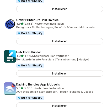
Built for Shopify
Installieren
Order Printer Pro: PDF Invoice
von 5 Sternen
4,9
(2.685)
•
Kostenlose Installation
2685 Rezensionen insgesamt
Belegdruck für Rechnungen, Entwürfe & Versanddokumente
Built for Shopify
Installieren
Hulk Form Builder
von 5 Sternen
4,9
(1.885)
•
Kostenloser Plan verfügbar
1885 Rezensionen insgesamt
Benutzerdefinierte Formulare | Terminbuchung | Klaviyo |
Built for Shopify
Installieren
Kaching Bundles App & Upsells
von 5 Sternen
5,0
(5.096)
•
Kostenlose Installation
5096 Rezensionen insgesamt
AOV steigern mit Staffelpreisen, Produkt-Bundles & Upsells
Built for Shopify
Installieren