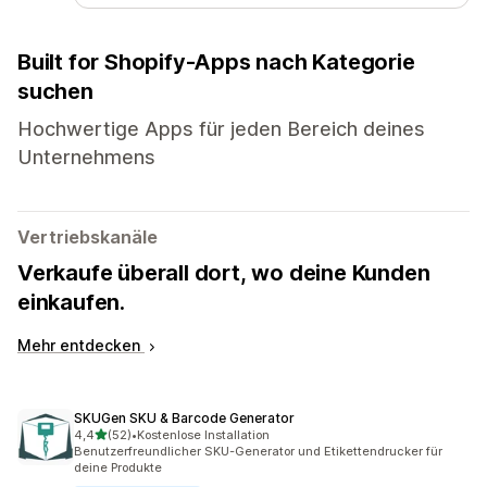
Built for Shopify-Apps nach Kategorie
suchen
Hochwertige Apps für jeden Bereich deines
Unternehmens
Vertriebskanäle
Verkaufe überall dort, wo deine Kunden
einkaufen.
Mehr entdecken
SKUGen SKU & Barcode Generator
von 5 Sternen
4,4
(52)
•
Kostenlose Installation
52 Rezensionen insgesamt
Benutzerfreundlicher SKU-Generator und Etikettendrucker für
deine Produkte