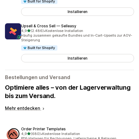
Built for Shopify
Installieren
Upsell & Cross Sell — Selleasy
von 5 Sternen
4,9
(2.486)
•
Kostenlose Installation
2486 Rezensionen insgesamt
Häufig zusammen gekaufte Bundles und In-Cart-Upsells zur AOV-
Steigerung
Built for Shopify
Installieren
Bestellungen und Versand
Optimiere alles – von der Lagerverwaltung
bis zum Versand.
Mehr entdecken
Order Printer Templates
von 5 Sternen
4,9
(680)
•
Kostenlose Installation
680 Rezensionen insgesamt
PDF-Vorlagen für Rechnungen, Lieferscheine & Retouren.