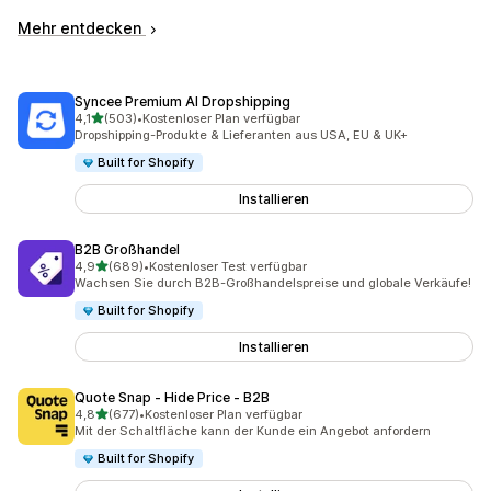
Mehr entdecken
Syncee Premium AI Dropshipping
von 5 Sternen
4,1
(503)
•
Kostenloser Plan verfügbar
503 Rezensionen insgesamt
Dropshipping-Produkte & Lieferanten aus USA, EU & UK+
Built for Shopify
Installieren
B2B Großhandel
von 5 Sternen
4,9
(689)
•
Kostenloser Test verfügbar
689 Rezensionen insgesamt
Wachsen Sie durch B2B-Großhandelspreise und globale Verkäufe!
Built for Shopify
Installieren
Quote Snap ‑ Hide Price ‑ B2B
von 5 Sternen
4,8
(677)
•
Kostenloser Plan verfügbar
677 Rezensionen insgesamt
Mit der Schaltfläche kann der Kunde ein Angebot anfordern
Built for Shopify