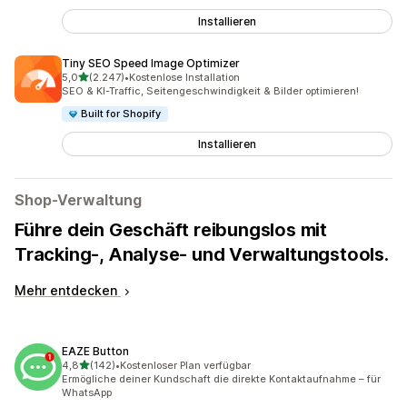
Installieren
Tiny SEO Speed Image Optimizer
von 5 Sternen
5,0
(2.247)
•
Kostenlose Installation
2247 Rezensionen insgesamt
SEO & KI-Traffic, Seitengeschwindigkeit & Bilder optimieren!
Built for Shopify
Installieren
Shop-Verwaltung
Führe dein Geschäft reibungslos mit
Tracking-, Analyse- und Verwaltungstools.
Mehr entdecken
EAZE Button
von 5 Sternen
4,8
(142)
•
Kostenloser Plan verfügbar
142 Rezensionen insgesamt
Ermögliche deiner Kundschaft die direkte Kontaktaufnahme – für
WhatsApp