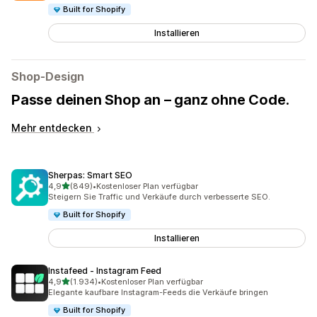
Built for Shopify
Installieren
Shop-Design
Passe deinen Shop an – ganz ohne Code.
Mehr entdecken
Sherpas: Smart SEO
von 5 Sternen
4,9
(849)
•
Kostenloser Plan verfügbar
849 Rezensionen insgesamt
Steigern Sie Traffic und Verkäufe durch verbesserte SEO.
Built for Shopify
Installieren
Instafeed ‑ Instagram Feed
von 5 Sternen
4,9
(1.934)
•
Kostenloser Plan verfügbar
1934 Rezensionen insgesamt
Elegante kaufbare Instagram-Feeds die Verkäufe bringen
Built for Shopify