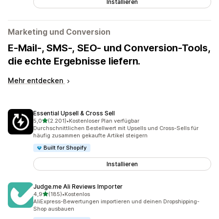
Installieren
Marketing und Conversion
E-Mail-, SMS-, SEO- und Conversion-Tools,
die echte Ergebnisse liefern.
Mehr entdecken
Essential Upsell & Cross Sell
von 5 Sternen
5,0
(2.201)
•
Kostenloser Plan verfügbar
2201 Rezensionen insgesamt
Durchschnittlichen Bestellwert mit Upsells und Cross-Sells für
häufig zusammen gekaufte Artikel steigern
Built for Shopify
Installieren
Judge.me Ali Reviews Importer
von 5 Sternen
4,9
(185)
•
Kostenlos
185 Rezensionen insgesamt
AliExpress-Bewertungen importieren und deinen Dropshipping-
Shop ausbauen