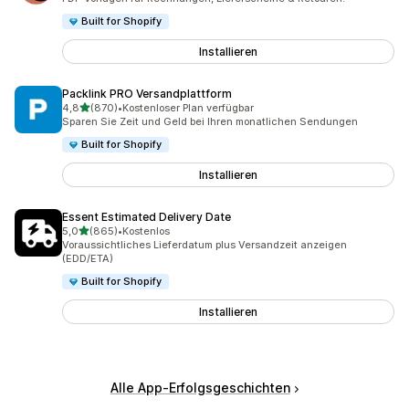
Built for Shopify
Installieren
Packlink PRO Versandplattform
von 5 Sternen
4,8
(870)
•
Kostenloser Plan verfügbar
870 Rezensionen insgesamt
Sparen Sie Zeit und Geld bei Ihren monatlichen Sendungen
Built for Shopify
Installieren
Essent Estimated Delivery Date
von 5 Sternen
5,0
(865)
•
Kostenlos
865 Rezensionen insgesamt
Voraussichtliches Lieferdatum plus Versandzeit anzeigen
(EDD/ETA)
Built for Shopify
Installieren
Alle App-Erfolgsgeschichten