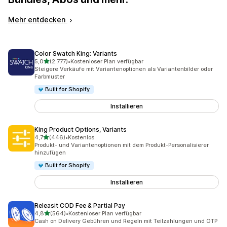
Mehr entdecken
Color Swatch King: Variants
von 5 Sternen
5,0
(2.777)
•
Kostenloser Plan verfügbar
2777 Rezensionen insgesamt
Steigere Verkäufe mit Variantenoptionen als Variantenbilder oder
Farbmuster
Built for Shopify
Installieren
King Product Options, Variants
von 5 Sternen
4,7
(446)
•
Kostenlos
446 Rezensionen insgesamt
Produkt- und Variantenoptionen mit dem Produkt-Personalisierer
hinzufügen
Built for Shopify
Installieren
Releasit COD Fee & Partial Pay
von 5 Sternen
4,8
(564)
•
Kostenloser Plan verfügbar
564 Rezensionen insgesamt
Cash on Delivery Gebühren und Regeln mit Teilzahlungen und OTP