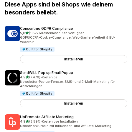
Diese Apps sind bei Shops wie deinem
besonders beliebt.
Consentmo GDPR Compliance
von 5 Sternen
5,0
(1.872)
•
Kostenloser Plan verfügbar
1872 Rezensionen insgesamt
GDPR/CCPA-Cookie-Compliance, Web-Barrierefreiheit & EU-
Widerruf
Built for Shopify
Installieren
SendWILL Pop up Email Popup
von 5 Sternen
4,9
(7.476)
•
Kostenlos
7476 Rezensionen insgesamt
Newsletter-Pop-up-Fenster, SMS- und E-Mail-Marketing für
Anmeldungen
Built for Shopify
Installieren
UpPromote Affiliate Marketing
von 5 Sternen
4,9
(3.591)
•
Kostenlose Installation
3591 Rezensionen insgesamt
Umsatz ankurbeln mit Influencer- und Affiliate-Marketing