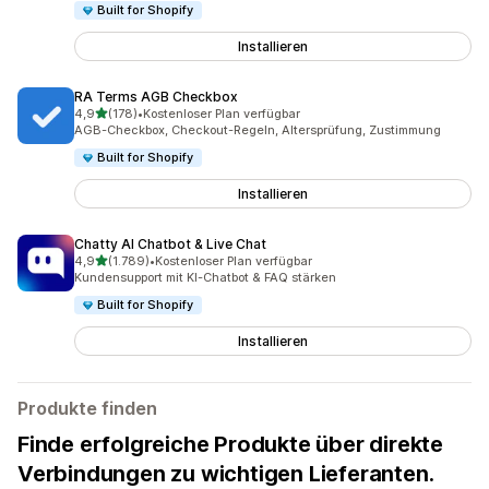
Built for Shopify
Installieren
RA Terms AGB Checkbox
von 5 Sternen
4,9
(178)
•
Kostenloser Plan verfügbar
178 Rezensionen insgesamt
AGB-Checkbox, Checkout-Regeln, Altersprüfung, Zustimmung
Built for Shopify
Installieren
Chatty AI Chatbot & Live Chat
von 5 Sternen
4,9
(1.789)
•
Kostenloser Plan verfügbar
1789 Rezensionen insgesamt
Kundensupport mit KI-Chatbot & FAQ stärken
Built for Shopify
Installieren
Produkte finden
Finde erfolgreiche Produkte über direkte
Verbindungen zu wichtigen Lieferanten.