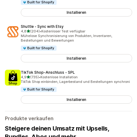
Built for Shopify
Installieren
Shuttle ‑ Sync with Etsy
von 5 Sternen
4,8
(204)
•
Kostenloser Test verfügbar
204 Rezensionen insgesamt
Mühelose Synchronisierung von Produkten, Inventaren,
Bestellungen und Bewertungen
Built for Shopify
Installieren
TikTok Shop‑Anschluss ‑ SPL
von 5 Sternen
4,9
(735)
•
Kostenlose Installation
735 Rezensionen insgesamt
TikTok Shop einbinden, Lagerbestand und Bestellungen synchroni
Built for Shopify
Installieren
Produkte verkaufen
Steigere deinen Umsatz mit Upsells,
Bundles, Abos und mehr.