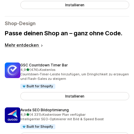
Installieren
Shop-Design
Passe deinen Shop an – ganz ohne Code.
Mehr entdecken
GSC Countdown Timer Bar
von 5 Sternen
4,9
(474)
•
Kostenlos
474 Rezensionen insgesamt
Countdown-Timer-Leiste hinzufügen, um Dringlichkeit zu erzeugen
und Flash-Sales zu steigern
Built for Shopify
Installieren
Avada SEO Bildoptimierung
von 5 Sternen
4,9
(4.331)
•
Kostenloser Plan verfügbar
4331 Rezensionen insgesamt
Intelligenter SEO-Optimierer mit Bild & Speed Boost
Built for Shopify