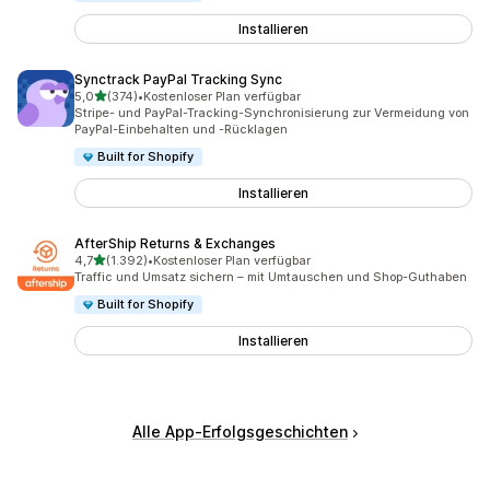
Installieren
Synctrack PayPal Tracking Sync
von 5 Sternen
5,0
(374)
•
Kostenloser Plan verfügbar
374 Rezensionen insgesamt
Stripe- und PayPal-Tracking-Synchronisierung zur Vermeidung von
PayPal-Einbehalten und -Rücklagen
Built for Shopify
Installieren
AfterShip Returns & Exchanges
von 5 Sternen
4,7
(1.392)
•
Kostenloser Plan verfügbar
1392 Rezensionen insgesamt
Traffic und Umsatz sichern – mit Umtauschen und Shop-Guthaben
Built for Shopify
Installieren
Alle App-Erfolgsgeschichten