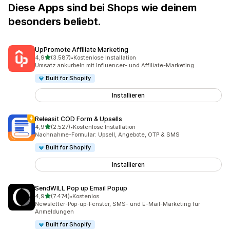
Diese Apps sind bei Shops wie deinem
besonders beliebt.
UpPromote Affiliate Marketing
von 5 Sternen
4,9
(3.587)
•
Kostenlose Installation
3587 Rezensionen insgesamt
Umsatz ankurbeln mit Influencer- und Affiliate-Marketing
Built for Shopify
Installieren
Releasit COD Form & Upsells
von 5 Sternen
4,9
(2.527)
•
Kostenlose Installation
2527 Rezensionen insgesamt
Nachnahme-Formular: Upsell, Angebote, OTP & SMS
Built for Shopify
Installieren
SendWILL Pop up Email Popup
von 5 Sternen
4,9
(7.474)
•
Kostenlos
7474 Rezensionen insgesamt
Newsletter-Pop-up-Fenster, SMS- und E-Mail-Marketing für
Anmeldungen
Built for Shopify