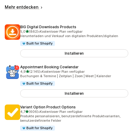
Mehr entdecken
BIG Digital Downloads Products
von 5 Sternen
5,0
(862)
•
Kostenloser Plan verfügbar
862 Rezensionen insgesamt
Herunterladen und Verkauf von digitalen Produkten/digitalen
Built for Shopify
Installieren
Appointment Booking Cowlendar
von 5 Sternen
4,9
(2.145)
•
Kostenloser Plan verfügbar
2145 Rezensionen insgesamt
Buchungen & Termine | Zeitplan | Zoom | Meet | Kalender
Built for Shopify
Installieren
Variant Option Product Options
von 5 Sternen
4,7
(606)
•
Kostenloser Plan verfügbar
606 Rezensionen insgesamt
Produkte personalisieren, benutzerdefinierte Produktvarianten,
benutzerdefinierte Felder
Built for Shopify