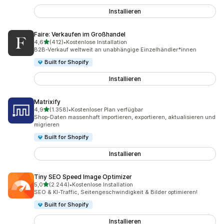
Installieren
Faire: Verkaufen im Großhandel
von 5 Sternen
4,6
(412)
•
Kostenlose Installation
412 Rezensionen insgesamt
B2B-Verkauf weltweit an unabhängige Einzelhändler*innen
Built for Shopify
Installieren
Matrixify
von 5 Sternen
4,9
(1.358)
•
Kostenloser Plan verfügbar
1358 Rezensionen insgesamt
Shop-Daten massenhaft importieren, exportieren, aktualisieren und
migrieren
Built for Shopify
Installieren
Tiny SEO Speed Image Optimizer
von 5 Sternen
5,0
(2.244)
•
Kostenlose Installation
2244 Rezensionen insgesamt
SEO & KI-Traffic, Seitengeschwindigkeit & Bilder optimieren!
Built for Shopify
Installieren