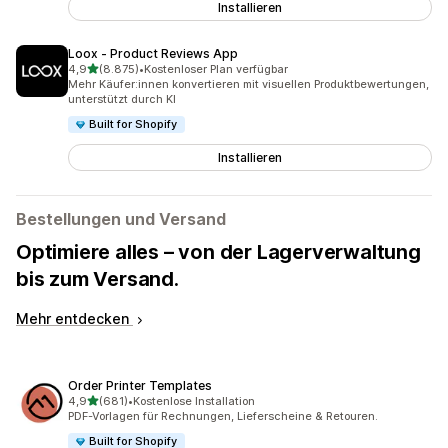
Installieren
Loox ‑ Product Reviews App
von 5 Sternen
4,9
(8.875)
•
Kostenloser Plan verfügbar
8875 Rezensionen insgesamt
Mehr Käufer:innen konvertieren mit visuellen Produktbewertungen,
unterstützt durch KI
Built for Shopify
Installieren
Bestellungen und Versand
Optimiere alles – von der Lagerverwaltung
bis zum Versand.
Mehr entdecken
Order Printer Templates
von 5 Sternen
4,9
(681)
•
Kostenlose Installation
681 Rezensionen insgesamt
PDF-Vorlagen für Rechnungen, Lieferscheine & Retouren.
Built for Shopify