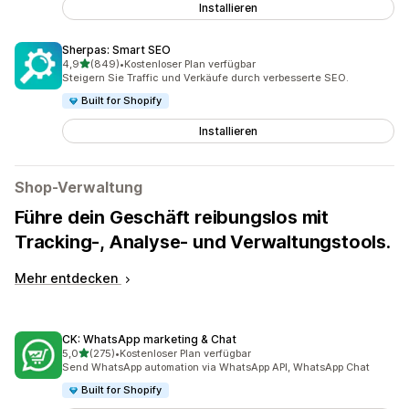
Installieren
Sherpas: Smart SEO
von 5 Sternen
4,9
(849)
•
Kostenloser Plan verfügbar
849 Rezensionen insgesamt
Steigern Sie Traffic und Verkäufe durch verbesserte SEO.
Built for Shopify
Installieren
Shop-Verwaltung
Führe dein Geschäft reibungslos mit
Tracking-, Analyse- und Verwaltungstools.
Mehr entdecken
CK: WhatsApp marketing & Chat
von 5 Sternen
5,0
(275)
•
Kostenloser Plan verfügbar
275 Rezensionen insgesamt
Send WhatsApp automation via WhatsApp API, WhatsApp Chat
Built for Shopify