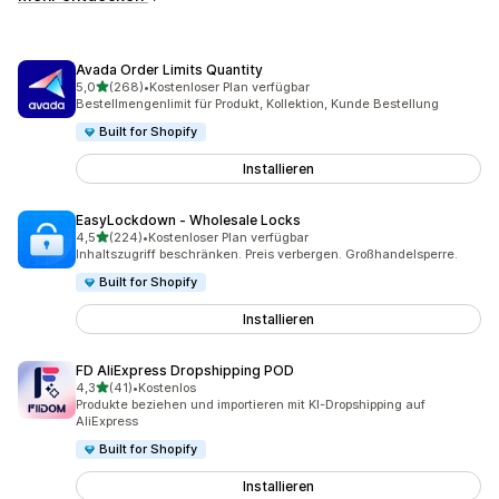
Avada Order Limits Quantity
von 5 Sternen
5,0
(268)
•
Kostenloser Plan verfügbar
268 Rezensionen insgesamt
Bestellmengenlimit für Produkt, Kollektion, Kunde Bestellung
Built for Shopify
Installieren
EasyLockdown ‑ Wholesale Locks
von 5 Sternen
4,5
(224)
•
Kostenloser Plan verfügbar
224 Rezensionen insgesamt
Inhaltszugriff beschränken. Preis verbergen. Großhandelsperre.
Built for Shopify
Installieren
FD AliExpress Dropshipping POD
von 5 Sternen
4,3
(41)
•
Kostenlos
41 Rezensionen insgesamt
Produkte beziehen und importieren mit KI-Dropshipping auf
AliExpress
Built for Shopify
Installieren