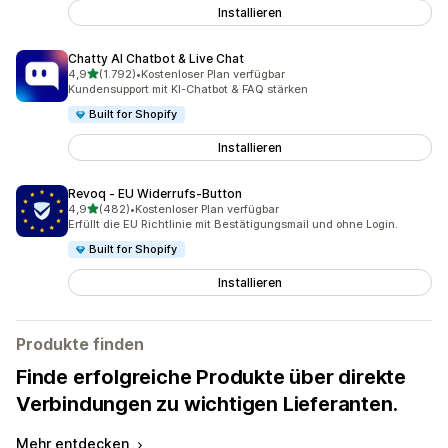
Installieren
Chatty AI Chatbot & Live Chat
von 5 Sternen
4,9
(1.792)
•
Kostenloser Plan verfügbar
1792 Rezensionen insgesamt
Kundensupport mit KI-Chatbot & FAQ stärken
Built for Shopify
Installieren
Revoq ‑ EU Widerrufs‑Button
von 5 Sternen
4,9
(482)
•
Kostenloser Plan verfügbar
482 Rezensionen insgesamt
Erfüllt die EU Richtlinie mit Bestätigungsmail und ohne Login.
Built for Shopify
Installieren
Produkte finden
Finde erfolgreiche Produkte über direkte
Verbindungen zu wichtigen Lieferanten.
Mehr entdecken