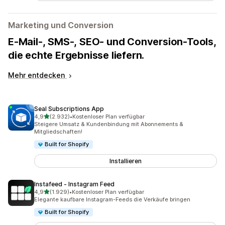
Marketing und Conversion
E-Mail-, SMS-, SEO- und Conversion-Tools,
die echte Ergebnisse liefern.
Mehr entdecken
Seal Subscriptions App
von 5 Sternen
4,9
(2.932)
•
Kostenloser Plan verfügbar
2932 Rezensionen insgesamt
Steigere Umsatz & Kundenbindung mit Abonnements &
Mitgliedschaften!
Built for Shopify
Installieren
Instafeed ‑ Instagram Feed
von 5 Sternen
4,9
(1.929)
•
Kostenloser Plan verfügbar
1929 Rezensionen insgesamt
Elegante kaufbare Instagram-Feeds die Verkäufe bringen
Built for Shopify