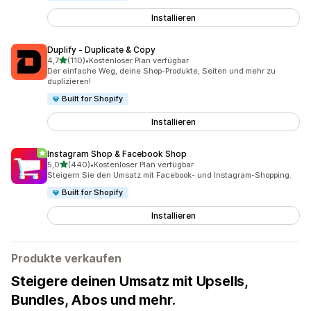
Installieren
Duplify ‑ Duplicate & Copy
von 5 Sternen
4,7
(110)
•
Kostenloser Plan verfügbar
110 Rezensionen insgesamt
Der einfache Weg, deine Shop-Produkte, Seiten und mehr zu
duplizieren!
Built for Shopify
Installieren
Instagram Shop & Facebook Shop
von 5 Sternen
5,0
(440)
•
Kostenloser Plan verfügbar
440 Rezensionen insgesamt
Steigern Sie den Umsatz mit Facebook- und Instagram-Shopping.
Built for Shopify
Installieren
Produkte verkaufen
Steigere deinen Umsatz mit Upsells,
Bundles, Abos und mehr.