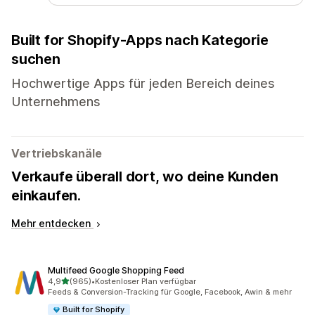
Built for Shopify-Apps nach Kategorie
suchen
Hochwertige Apps für jeden Bereich deines
Unternehmens
Vertriebskanäle
Verkaufe überall dort, wo deine Kunden
einkaufen.
Mehr entdecken
Multifeed Google Shopping Feed
von 5 Sternen
4,9
(965)
•
Kostenloser Plan verfügbar
965 Rezensionen insgesamt
Feeds & Conversion-Tracking für Google, Facebook, Awin & mehr
Built for Shopify