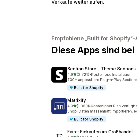
Verkäufe weiterlaufen.
Empfohlene „Built for Shopify“
Diese Apps sind bei
Section Store ‑ Theme Sections
von 5 Sternen
4,9
(2.721)
•
Kostenlose Installation
2721 Rezensionen insgesamt
700+ anpassbare Plug-n-Play Sections.
Built for Shopify
Matrixify
von 5 Sternen
4,9
(1.363)
•
Kostenloser Plan verfügba
1363 Rezensionen insgesamt
Shop-Daten massenhaft importieren, exp
Built for Shopify
Faire: Einkaufen im Großhandel