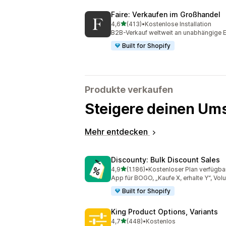
Faire: Verkaufen im Großhandel
von 5 Sternen
4,6
(413)
•
Kostenlose Installation
413 Rezensionen insgesamt
B2B-Verkauf weltweit an unabhängige E
Built for Shopify
Produkte verkaufen
Steigere deinen Ums
Mehr entdecken
Discounty: Bulk Discount Sales
von 5 Sternen
4,9
(1.186)
•
Kostenloser Plan verfügba
1186 Rezensionen insgesamt
App für BOGO, „Kaufe X, erhalte Y“, Vo
Built for Shopify
King Product Options, Variants
von 5 Sternen
4,7
(448)
•
Kostenlos
448 Rezensionen insgesamt