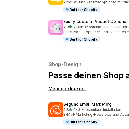
Produkt- und Variantenoptionen mit de
Built for Shopify
Easify Custom Product Options
von 5 Sternen
4,9
(2.866)
•
Kostenloser Plan verfügb
2866 Rezensionen insgesamt
Füge Produktoptionen und -varianten m
Built for Shopify
Shop-Design
Passe deinen Shop 
Mehr entdecken
Seguno Email Marketing
von 5 Sternen
4,8
(643)
•
Kostenlose Installation
643 Rezensionen insgesamt
E-Mail-Marketing-Newsletter und Auto
Built for Shopify