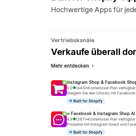
Hochwertige Apps für jed
Vertriebskanäle
Verkaufe überall do
Mehr entdecken
Instagram Shop & Facebook Sho
von 5 Sternen
5,0
(445)
•
Kostenloser Plan verfügbar
445 Rezensionen insgesamt
Steigern Sie den Umsatz mit Facebook
Built for Shopify
∞ Facebook & Instagram Shop AI
von 5 Sternen
4,9
(267)
•
Kostenloser Plan verfügbar
267 Rezensionen insgesamt
Produkte mit Instagram Direct und Fac
Built for Shopify