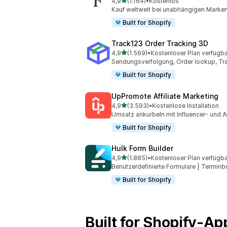
von 5 Sternen
4,9
(1.164)
•
Kostenlos
1164 Rezensionen insgesamt
Kauf weltweit bei unabhängigen Marken
Built for Shopify
Track123 Order Tracking 3D
von 5 Sternen
4,9
(1.569)
•
Kostenloser Plan verfügba
1569 Rezensionen insgesamt
Sendungsverfolgung, Order lookup, Tra
Built for Shopify
UpPromote Affiliate Marketing
von 5 Sternen
4,9
(3.593)
•
Kostenlose Installation
3593 Rezensionen insgesamt
Umsatz ankurbeln mit Influencer- und Af
Built for Shopify
Hulk Form Builder
von 5 Sternen
4,9
(1.885)
•
Kostenloser Plan verfügba
1885 Rezensionen insgesamt
Benutzerdefinierte Formulare | Terminb
Built for Shopify
Built for Shopify-A