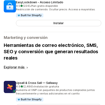
EasyLockdown ‑ Acceso Limitado
de 5 estrellas
4.5
(224)
•
Plan gratis disponible
224 reseñas en total
Restricción de contenido. Ocultar precio. Acceso a mayoristas.
Built for Shopify
Instalar
Marketing y conversión
Herramientas de correo electrónico, SMS,
SEO y conversión que generan resultados
reales
Explorar más
Upsell & Cross Sell — Selleasy
de 5 estrellas
4.9
(2,486)
•
Instalación gratuita
2486 reseñas en total
Aumenta el VMP con paquetes de productos comprados juntos
frecuentemente y ventas adicionales en el carrito
Built for Shopify