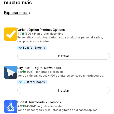
mucho más
Explorar más
Variant Option Product Options
de 5 estrellas
4.7
(606)
•
Plan gratis disponible
606 reseñas en total
Personaliza productos, variantes de productos personalizadas,
campos personalizados
Built for Shopify
Instalar
Sky Pilot ‑ Digital Downloads
de 5 estrellas
4.8
(408)
•
Plan gratis disponible
408 reseñas en total
Vende música, videos y PDFs digitales por streaming/descarga.
Built for Shopify
Instalar
Digital Downloads ‑ Filemonk
de 5 estrellas
4.9
(453)
•
Plan gratis disponible
453 reseñas en total
Vende descargas y productos digitales en 3 pasos rápidos