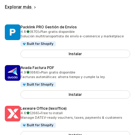
Explorar más
Packlink PRO Gestión de Envíos
de 5 estrellas
4.8
(870)
•
Plan gratis disponible
870 reseñas en total
Solución multitransportista de envío e-commerce y marketplace
Built for Shopify
Instalar
Avada Factura PDF
de 5 estrellas
4.9
(686)
•
Plan gratis disponible
686 reseñas en total
Facturas automáticas: ahorra tiempo y cumple la ley.
Built for Shopify
Instalar
Lexware Office (lexoffice)
de 5 estrellas
4.6
(266)
•
Free to install
266 reseñas en total
Manage DATEV-ready vouchers, taxes, payments & customers
Built for Shopify