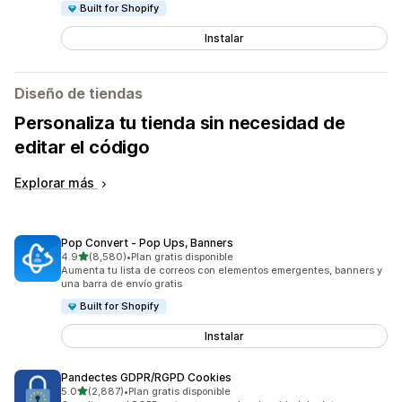
Built for Shopify
Instalar
Diseño de tiendas
Personaliza tu tienda sin necesidad de
editar el código
Explorar más
Pop Convert ‑ Pop Ups, Banners
de 5 estrellas
4.9
(8,580)
•
Plan gratis disponible
8580 reseñas en total
Aumenta tu lista de correos con elementos emergentes, banners y
una barra de envío gratis
Built for Shopify
Instalar
Pandectes GDPR/RGPD Cookies
de 5 estrellas
5.0
(2,887)
•
Plan gratis disponible
2887 reseñas en total