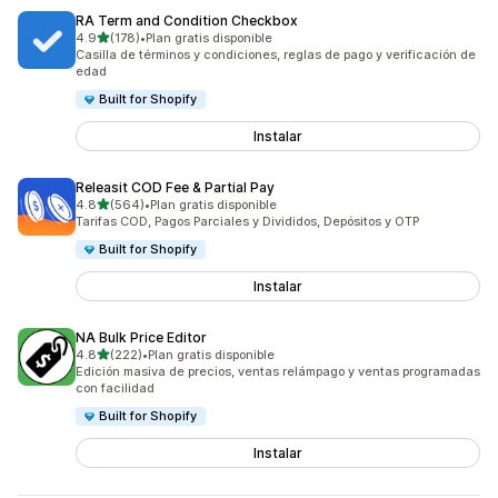
RA Term and Condition Checkbox
de 5 estrellas
4.9
(178)
•
Plan gratis disponible
178 reseñas en total
Casilla de términos y condiciones, reglas de pago y verificación de
edad
Built for Shopify
Instalar
Releasit COD Fee & Partial Pay
de 5 estrellas
4.8
(564)
•
Plan gratis disponible
564 reseñas en total
Tarifas COD, Pagos Parciales y Divididos, Depósitos y OTP
Built for Shopify
Instalar
NA Bulk Price Editor
de 5 estrellas
4.8
(222)
•
Plan gratis disponible
222 reseñas en total
Edición masiva de precios, ventas relámpago y ventas programadas
con facilidad
Built for Shopify
Instalar