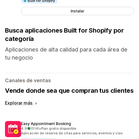
Built for Shopify
Instalar
Busca aplicaciones Built for Shopify por
categoría
Aplicaciones de alta calidad para cada área de
tu negocio
Canales de ventas
Vende donde sea que compran tus clientes
Explorar más
Easy Appointment Booking
de 5 estrellas
4.9
(514)
•
Plan gratis disponible
514 reseñas en total
Aplicación de reserva de citas para servicios, eventos y clas