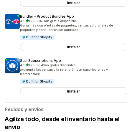
Instalar
Bundler ‑ Product Bundles App
de 5 estrellas
4.9
(2,503)
•
Plan gratis disponible
2503 reseñas en total
Gana más con ofertas de paquetes, ventas adicionales de
paquetes y descuentos por cantidad
Built for Shopify
Instalar
Seal Subscriptions App
de 5 estrellas
4.9
(2,937)
•
Plan gratis disponible
2937 reseñas en total
¡Aumenta las ventas y la retención con suscripciones y
membresías!
Built for Shopify
Instalar
Pedidos y envíos
Agiliza todo, desde el inventario hasta el
envío