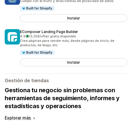
Cumplir con el RGPD y otras normas de privacidad de datos
Built for Shopify
Instalar
EComposer Landing Page Builder
de 5 estrellas
4.9
(3,358)
•
Plan gratis disponible
3358 reseñas en total
Crea páginas para vender más, desde páginas de inicio, de
productos, de blogs, etc.
Built for Shopify
Instalar
Gestión de tiendas
Gestiona tu negocio sin problemas con
herramientas de seguimiento, informes y
estadísticas y operaciones
Explorar más