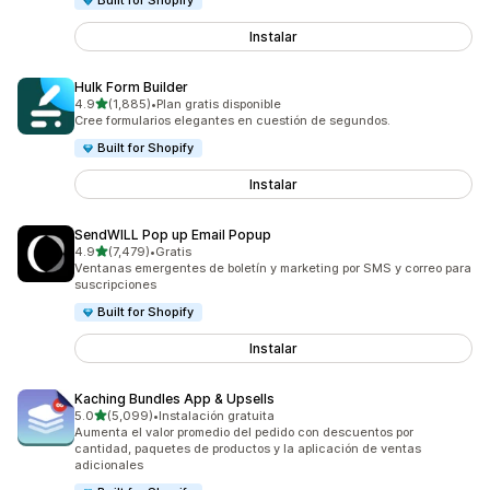
Built for Shopify
Instalar
Hulk Form Builder
de 5 estrellas
4.9
(1,885)
•
Plan gratis disponible
1885 reseñas en total
Cree formularios elegantes en cuestión de segundos.
Built for Shopify
Instalar
SendWILL Pop up Email Popup
de 5 estrellas
4.9
(7,479)
•
Gratis
7479 reseñas en total
Ventanas emergentes de boletín y marketing por SMS y correo para
suscripciones
Built for Shopify
Instalar
Kaching Bundles App & Upsells
de 5 estrellas
5.0
(5,099)
•
Instalación gratuita
5099 reseñas en total
Aumenta el valor promedio del pedido con descuentos por
cantidad, paquetes de productos y la aplicación de ventas
adicionales