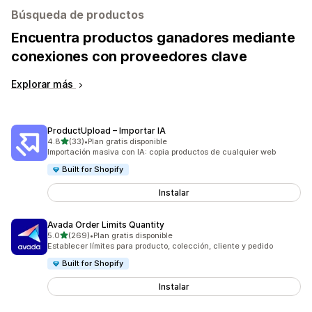
Búsqueda de productos
Encuentra productos ganadores mediante
conexiones con proveedores clave
Explorar más
ProductUpload – Importar IA
de 5 estrellas
4.8
(33)
•
Plan gratis disponible
33 reseñas en total
Importación masiva con IA: copia productos de cualquier web
Built for Shopify
Instalar
Avada Order Limits Quantity
de 5 estrellas
5.0
(269)
•
Plan gratis disponible
269 reseñas en total
Establecer límites para producto, colección, cliente y pedido
Built for Shopify
Instalar