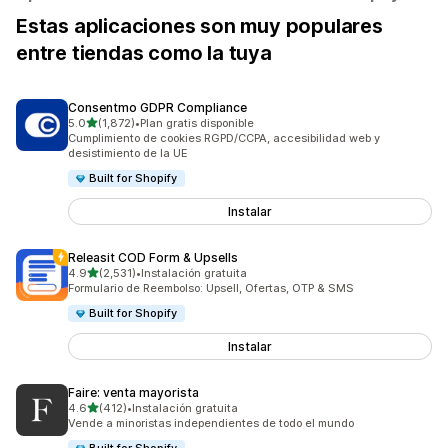
Estas aplicaciones son muy populares
entre tiendas como la tuya
Consentmo GDPR Compliance
de 5 estrellas
5.0
(1,872)
•
Plan gratis disponible
1872 reseñas en total
Cumplimiento de cookies RGPD/CCPA, accesibilidad web y
desistimiento de la UE
Built for Shopify
Instalar
Releasit COD Form & Upsells
de 5 estrellas
4.9
(2,531)
•
Instalación gratuita
2531 reseñas en total
Formulario de Reembolso: Upsell, Ofertas, OTP & SMS
Built for Shopify
Instalar
Faire: venta mayorista
de 5 estrellas
4.6
(412)
•
Instalación gratuita
412 reseñas en total
Vende a minoristas independientes de todo el mundo