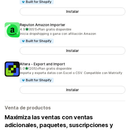
Built for Shopify
Instalar
Reputon Amazon Importer
de 5 estrellas
4.9
(651)
•
Plan gratis disponible
651 reseñas en total
Inicia dropshipping o gana con afiliación Amazon
Built for Shopify
Instalar
Altera ‑ Export and Import
de 5 estrellas
5.0
(205)
•
Plan gratis disponible
205 reseñas en total
Importa y exporta datos con Excel o CSV. Compatible con Matrixify
Built for Shopify
Instalar
Venta de productos
Maximiza las ventas con ventas
adicionales, paquetes, suscripciones y