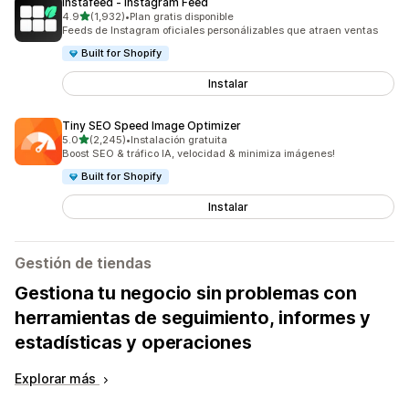
Instafeed ‑ Instagram Feed
de 5 estrellas
4.9
(1,932)
•
Plan gratis disponible
1932 reseñas en total
Feeds de Instagram oficiales personálizables que atraen ventas
Built for Shopify
Instalar
Tiny SEO Speed Image Optimizer
de 5 estrellas
5.0
(2,245)
•
Instalación gratuita
2245 reseñas en total
Boost SEO & tráfico IA, velocidad & minimiza imágenes!
Built for Shopify
Instalar
Gestión de tiendas
Gestiona tu negocio sin problemas con
herramientas de seguimiento, informes y
estadísticas y operaciones
Explorar más