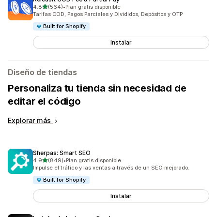
de 5 estrellas
4.8
(564)
•
Plan gratis disponible
564 reseñas en total
Tarifas COD, Pagos Parciales y Divididos, Depósitos y OTP
Built for Shopify
Instalar
Diseño de tiendas
Personaliza tu tienda sin necesidad de
editar el código
Explorar más
Sherpas: Smart SEO
de 5 estrellas
4.9
(849)
•
Plan gratis disponible
849 reseñas en total
Impulse el tráfico y las ventas a través de un SEO mejorado.
Built for Shopify
Instalar