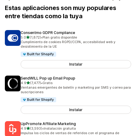
Estas aplicaciones son muy populares
entre tiendas como la tuya
Consentmo GDPR Compliance
de 5 estrellas
5.0
(1,872)
•
Plan gratis disponible
1872 reseñas en total
Cumplimiento de cookies RGPD/CCPA, accesibilidad web y
desistimiento de la UE
Built for Shopify
Instalar
SendWILL Pop up Email Popup
de 5 estrellas
4.9
(7,477)
•
Gratis
7477 reseñas en total
Ventanas emergentes de boletín y marketing por SMS y correo para
suscripciones
Built for Shopify
Instalar
UpPromote Affiliate Marketing
de 5 estrellas
4.9
(3,593)
•
Instalación gratuita
3593 reseñas en total
Impulsa los ciclos de ventas de referidos con el programa de