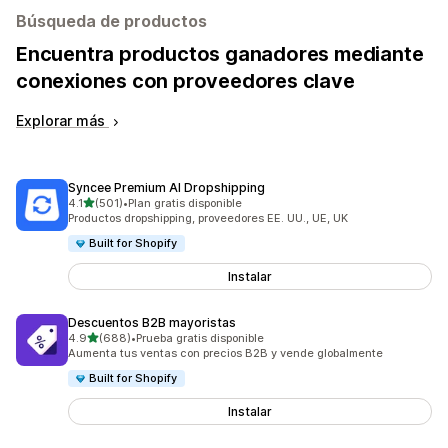
Búsqueda de productos
Encuentra productos ganadores mediante
conexiones con proveedores clave
Explorar más
Syncee Premium AI Dropshipping
de 5 estrellas
4.1
(501)
•
Plan gratis disponible
501 reseñas en total
Productos dropshipping, proveedores EE. UU., UE, UK
Built for Shopify
Instalar
Descuentos B2B mayoristas
de 5 estrellas
4.9
(688)
•
Prueba gratis disponible
688 reseñas en total
Aumenta tus ventas con precios B2B y vende globalmente
Built for Shopify
Instalar