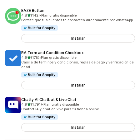
EAZE Button
de 5 estrellas
4.8
(142)
•
Plan gratis disponible
142 reseñas en total
Permite que tus clientes te contacten directamente por WhatsApp
Built for Shopify
Instalar
RA Term and Condition Checkbox
de 5 estrellas
4.9
(178)
•
Plan gratis disponible
178 reseñas en total
Casilla de términos y condiciones, reglas de pago y verificación de
edad
Built for Shopify
Instalar
Chatty AI Chatbot & Live Chat
de 5 estrellas
4.9
(1,791)
•
Plan gratis disponible
1791 reseñas en total
Chatbot IA y chat en vivo para tu tienda online
Built for Shopify
Instalar