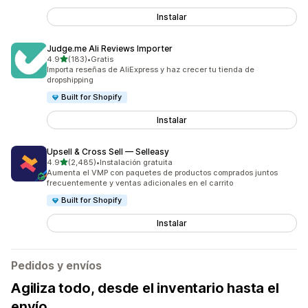
Instalar
Judge.me Ali Reviews Importer
de 5 estrellas
4.9
(183)
•
Gratis
183 reseñas en total
Importa reseñas de AliExpress y haz crecer tu tienda de
dropshipping
Built for Shopify
Instalar
Upsell & Cross Sell — Selleasy
de 5 estrellas
4.9
(2,485)
•
Instalación gratuita
2485 reseñas en total
Aumenta el VMP con paquetes de productos comprados juntos
frecuentemente y ventas adicionales en el carrito
Built for Shopify
Instalar
Pedidos y envíos
Agiliza todo, desde el inventario hasta el
envío