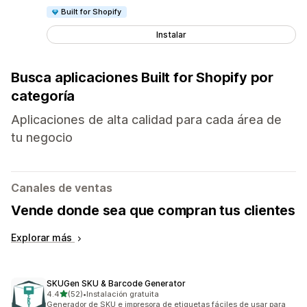
Built for Shopify
Instalar
Busca aplicaciones Built for Shopify por
categoría
Aplicaciones de alta calidad para cada área de
tu negocio
Canales de ventas
Vende donde sea que compran tus clientes
Explorar más
SKUGen SKU & Barcode Generator
de 5 estrellas
4.4
(52)
•
Instalación gratuita
52 reseñas en total
Generador de SKU e impresora de etiquetas fáciles de usar para