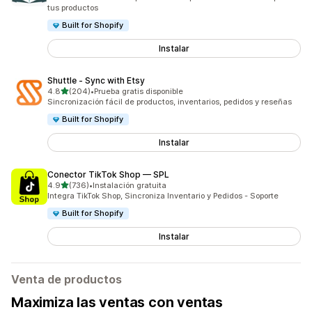
tus productos
Built for Shopify
Instalar
Shuttle ‑ Sync with Etsy
de 5 estrellas
4.8
(204)
•
Prueba gratis disponible
204 reseñas en total
Sincronización fácil de productos, inventarios, pedidos y reseñas
Built for Shopify
Instalar
Conector TikTok Shop — SPL
de 5 estrellas
4.9
(736)
•
Instalación gratuita
736 reseñas en total
Integra TikTok Shop, Sincroniza Inventario y Pedidos - Soporte
Built for Shopify
Instalar
Venta de productos
Maximiza las ventas con ventas