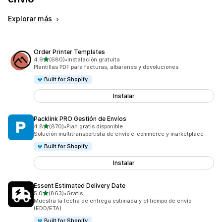
Explorar más
Order Printer Templates
de 5 estrellas
4.9
(680)
•
Instalación gratuita
680 reseñas en total
Plantillas PDF para facturas, albaranes y devoluciones.
Built for Shopify
Instalar
Packlink PRO Gestión de Envíos
de 5 estrellas
4.8
(870)
•
Plan gratis disponible
870 reseñas en total
Solución multitransportista de envío e-commerce y marketplace
Built for Shopify
Instalar
Essent Estimated Delivery Date
de 5 estrellas
5.0
(863)
•
Gratis
863 reseñas en total
Muestra la fecha de entrega estimada y el tiempo de envío
(EDD/ETA)
Built for Shopify