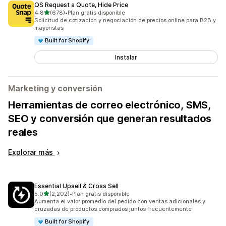
QS Request a Quote, Hide Price
de 5 estrellas
4.8
(678)
•
Plan gratis disponible
678 reseñas en total
Solicitud de cotización y negociación de precios online para B2B y
mayoristas
Built for Shopify
Instalar
Marketing y conversión
Herramientas de correo electrónico, SMS,
SEO y conversión que generan resultados
reales
Explorar más
Essential Upsell & Cross Sell
de 5 estrellas
5.0
(2,202)
•
Plan gratis disponible
2202 reseñas en total
Aumenta el valor promedio del pedido con ventas adicionales y
cruzadas de productos comprados juntos frecuentemente
Built for Shopify