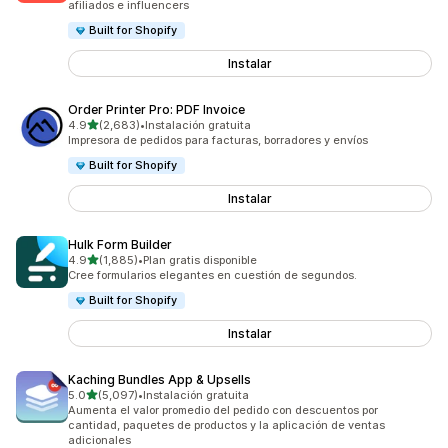
afiliados e influencers
Built for Shopify
Instalar
Order Printer Pro: PDF Invoice
de 5 estrellas
4.9
(2,683)
•
Instalación gratuita
2683 reseñas en total
Impresora de pedidos para facturas, borradores y envíos
Built for Shopify
Instalar
Hulk Form Builder
de 5 estrellas
4.9
(1,885)
•
Plan gratis disponible
1885 reseñas en total
Cree formularios elegantes en cuestión de segundos.
Built for Shopify
Instalar
Kaching Bundles App & Upsells
de 5 estrellas
5.0
(5,097)
•
Instalación gratuita
5097 reseñas en total
Aumenta el valor promedio del pedido con descuentos por
cantidad, paquetes de productos y la aplicación de ventas
adicionales