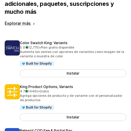
adicionales, paquetes, suscripciones y
mucho más
Explorar más
Color Swatch King: Variants
de 5 estrellas
5.0
(2,775)
•
Plan gratis disponible
2775 reseñas en total
Aumenta las ventas con opciones de variantes como imagen de la
variante o muestra de color
Built for Shopify
Instalar
King Product Options, Variants
de 5 estrellas
4.7
(446)
•
Gratis
446 reseñas en total
Agrega opciones de producto y de variante con el personalizador
de productos
Built for Shopify
Instalar
Releasit COD Fee & Partial Pay