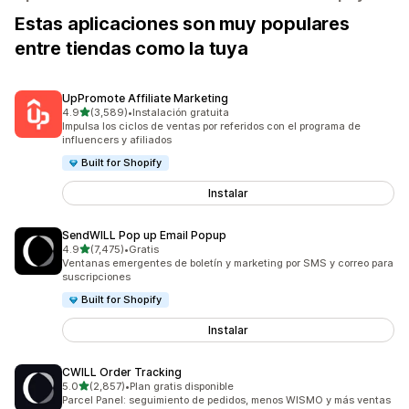
Estas aplicaciones son muy populares
entre tiendas como la tuya
UpPromote Affiliate Marketing
de 5 estrellas
4.9
(3,589)
•
Instalación gratuita
3589 reseñas en total
Impulsa los ciclos de ventas por referidos con el programa de
influencers y afiliados
Built for Shopify
Instalar
SendWILL Pop up Email Popup
de 5 estrellas
4.9
(7,475)
•
Gratis
7475 reseñas en total
Ventanas emergentes de boletín y marketing por SMS y correo para
suscripciones
Built for Shopify
Instalar
CWILL Order Tracking
de 5 estrellas
5.0
(2,857)
•
Plan gratis disponible
2857 reseñas en total
Parcel Panel: seguimiento de pedidos, menos WISMO y más ventas