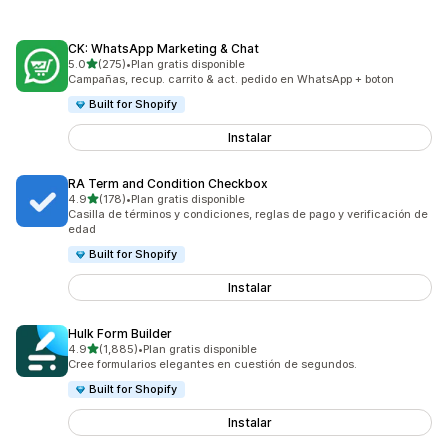
CK: WhatsApp Marketing & Chat
de 5 estrellas
5.0
(275)
•
Plan gratis disponible
275 reseñas en total
Campañas, recup. carrito & act. pedido en WhatsApp + boton
Built for Shopify
Instalar
RA Term and Condition Checkbox
de 5 estrellas
4.9
(178)
•
Plan gratis disponible
178 reseñas en total
Casilla de términos y condiciones, reglas de pago y verificación de
edad
Built for Shopify
Instalar
Hulk Form Builder
de 5 estrellas
4.9
(1,885)
•
Plan gratis disponible
1885 reseñas en total
Cree formularios elegantes en cuestión de segundos.
Built for Shopify
Instalar