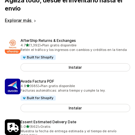
Agiliza todo, desde el inventario hasta el
envío
Explorar más
AfterShip Returns & Exchanges
de 5 estrellas
4.7
(1,392)
•
Plan gratis disponible
1392 reseñas en total
Retén el tráfico y los ingresos con cambios y créditos en la tienda
Built for Shopify
Instalar
Avada Factura PDF
de 5 estrellas
4.9
(685)
•
Plan gratis disponible
685 reseñas en total
Facturas automáticas: ahorra tiempo y cumple la ley.
Built for Shopify
Instalar
Essent Estimated Delivery Date
de 5 estrellas
5.0
(862)
•
Gratis
862 reseñas en total
Muestra la fecha de entrega estimada y el tiempo de envío