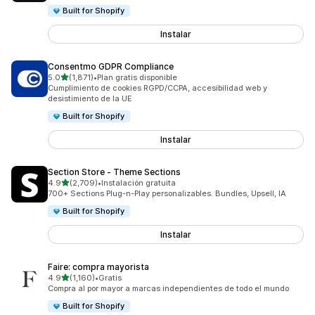
Built for Shopify
Instalar
Consentmo GDPR Compliance
de 5 estrellas
5.0
(1,871)
•
Plan gratis disponible
1871 reseñas en total
Cumplimiento de cookies RGPD/CCPA, accesibilidad web y
desistimiento de la UE
Built for Shopify
Instalar
Section Store ‑ Theme Sections
de 5 estrellas
4.9
(2,709)
•
Instalación gratuita
2709 reseñas en total
700+ Sections Plug-n-Play personalizables. Bundles, Upsell, IA
Built for Shopify
Instalar
Faire: compra mayorista
de 5 estrellas
4.9
(1,160)
•
Gratis
1160 reseñas en total
Compra al por mayor a marcas independientes de todo el mundo
Built for Shopify