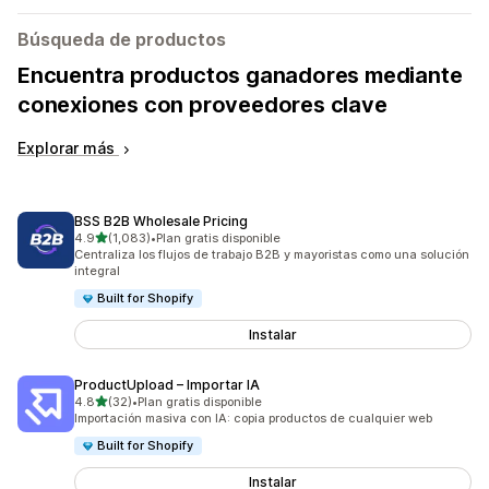
Búsqueda de productos
Encuentra productos ganadores mediante
conexiones con proveedores clave
Explorar más
BSS B2B Wholesale Pricing
de 5 estrellas
4.9
(1,083)
•
Plan gratis disponible
1083 reseñas en total
Centraliza los flujos de trabajo B2B y mayoristas como una solución
integral
Built for Shopify
Instalar
ProductUpload – Importar IA
de 5 estrellas
4.8
(32)
•
Plan gratis disponible
32 reseñas en total
Importación masiva con IA: copia productos de cualquier web
Built for Shopify
Instalar